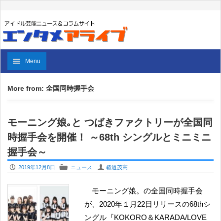
Menu
More from: 全国同時握手会
モーニング娘｡と つばきファクトリーが全国同
時握手会を開催！ ～68th シングルとミニミニ
握手会～
P
F
U
2019年12月8日
ニュース
椿道茂高
モーニング娘。の全国同時握手会
が、2020年１月22日リリースの68thシ
ングル『KOKORO＆KARADA/LOVE