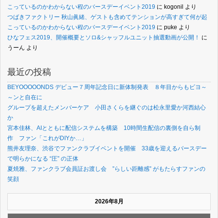
こっているのかわからない程のバースデーイベント2019
に
kogonil
より
つばきファクトリー 秋山眞緒、ゲストも含めてテンションが高すぎて何が起
こっているのかわからない程のバースデーイベント2019
に
puke
より
ひなフェス2019、開催概要とソロ&シャッフルユニット抽選動画が公開！
に
うーん
より
最近の投稿
BEYOOOOONDS デビュー７周年記念日に新体制発表 ８年目からもビヨ～
～ンと自在に
グループを超えたメンバーケア 小田さくらを継ぐのは松永里愛か河西結心
か
宮本佳林、AIとともに配信システムを構築 10時間生配信の裏側を自ら制
作 ファン「これがDIYか…」
熊井友理奈、渋谷でファンクラブイベントを開催 33歳を迎えるバースデー
で明らかになる “圧” の正体
夏焼雅、ファンクラブ会員証お渡し会 ”らしい距離感” がもたらすファンの
笑顔
2026年8月