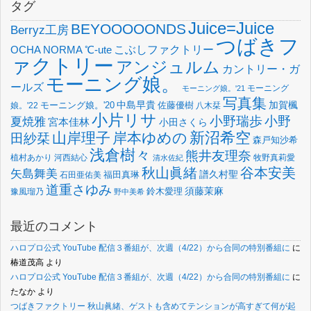
タグ
Juice=Juice
BEYOOOOONDS
Berryz工房
つばきフ
OCHA NORMA
℃-ute
こぶしファクトリー
ァクトリー
アンジュルム
カントリー・ガ
モーニング娘。
ールズ
モーニング
モーニング娘。'21
写真集
中島早貴
加賀楓
佐藤優樹
娘。'22
モーニング娘。'20
八木栞
小片リサ
小野瑞歩
小野
夏焼雅
宮本佳林
小田さくら
新沼希空
山岸理子
岸本ゆめの
田紗栞
森戸知沙希
浅倉樹々
熊井友理奈
植村あかり
河西結心
牧野真莉愛
清水佐紀
谷本安美
秋山眞緒
矢島舞美
譜久村聖
福田真琳
石田亜佑美
道重さゆみ
須藤茉麻
鈴木愛理
豫風瑠乃
野中美希
最近のコメント
ハロプロ公式 YouTube 配信３番組が、次週（4/22）から合同の特別番組に
に
椿道茂高
より
ハロプロ公式 YouTube 配信３番組が、次週（4/22）から合同の特別番組に
に
たなか
より
つばきファクトリー 秋山眞緒、ゲストも含めてテンションが高すぎて何が起