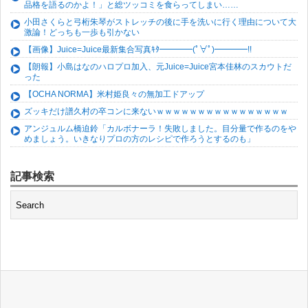
品格を語るのかよ！」と総ツッコミを食らってしまい……
小田さくらと弓桁朱琴がストレッチの後に手を洗いに行く理由について大
激論！どっちも一歩も引かない
【画像】Juice=Juice最新集合写真ｷﾀ━━━━(ﾟ∀ﾟ)━━━━!!
【朗報】小島はなのハロプロ加入、元Juice=Juice宮本佳林のスカウトだ
った
【OCHA NORMA】米村姫良々の無加工ドアップ
ズッキだけ譜久村の卒コンに来ないｗｗｗｗｗｗｗｗｗｗｗｗｗｗｗｗ
アンジュルム橋迫鈴「カルボナーラ！失敗しました。目分量で作るのをや
めましょう。いきなりプロの方のレシピで作ろうとするのも」
記事検索