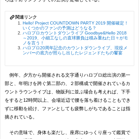
Hello! Project COUNTDOWN PARTY 2019 開催確定！
いくつかのファンの予測はどうなる？
ハロプロカウントダウンライブ Goodbye&Hello 2018
～2019、小細工なしの直球勝負は積み重ねた日々がモ
ノを言う！
ハロプロ20周年記念のカウントダウンライブ、現役メ
ンバーの底力が照らし出したレジェンドたちの饗宴
例年、夕方から開催される文字通りハロプロ総出演の第一
部と、年明けを跨ぐ第二部の、２部構成で開催されているカ
ウントラウンライブは、物販列に並ぶ場合も考えれば、下手
をすると12時間以上、会場近辺で腰を落ち着けることもでき
ずに移動を続け、ファンとしても疲弊しがちであることは指
摘されている。
その意味で、身体も楽だし、座席にゆっくり座って鑑賞で