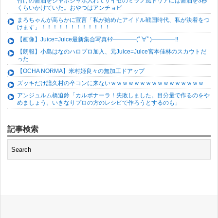
付けの醤油をジャボジャボ入れてサイゼのミラノ風ドリアには醤油を3秒
くらいかけていた。おやつはアンチョビ
まろちゃんが高らかに宣言「私が始めたアイドル戦国時代、私が決着をつ
けます」！！！！！！！！！！！！
【画像】Juice=Juice最新集合写真ｷﾀ━━━━(ﾟ∀ﾟ)━━━━!!
【朗報】小島はなのハロプロ加入、元Juice=Juice宮本佳林のスカウトだ
った
【OCHA NORMA】米村姫良々の無加工ドアップ
ズッキだけ譜久村の卒コンに来ないｗｗｗｗｗｗｗｗｗｗｗｗｗｗｗｗ
アンジュルム橋迫鈴「カルボナーラ！失敗しました。目分量で作るのをや
めましょう。いきなりプロの方のレシピで作ろうとするのも」
記事検索