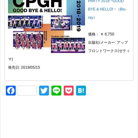
PARTY 2018 ~GOOD
BYE & HELLO! ~（Blu-
ray）
価格： ￥ 6,750
出版社/メーカー: アップ
フロントワークス(ゼティ
マ)
発売日: 2019/05/15
F
T
Li
P
H
a
wi
n
o
at
c
tt
e
ck
e
e
er
et
n
b
a