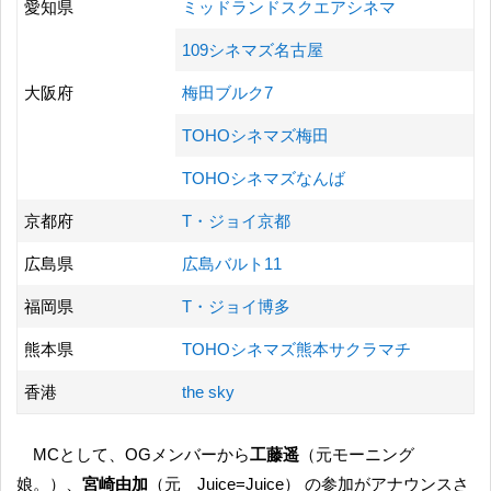
愛知県
ミッドランドスクエアシネマ
109シネマズ名古屋
大阪府
梅田ブルク7
TOHOシネマズ梅田
TOHOシネマズなんば
京都府
T・ジョイ京都
広島県
広島バルト11
福岡県
T・ジョイ博多
熊本県
TOHOシネマズ熊本サクラマチ
香港
the sky
MCとして、OGメンバーから
工藤遥
（元モーニング
娘。）、
宮崎由加
（元 Juice=Juice） の参加がアナウンスさ