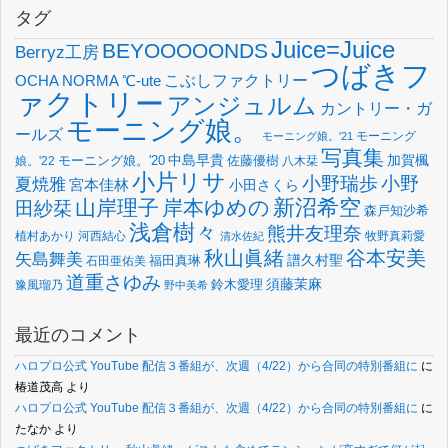
タグ
Juice=Juice
BEYOOOOONDS
Berryz工房
つばきフ
OCHA NORMA
℃-ute
こぶしファクトリー
ァクトリー
アンジュルム
カントリー・ガ
モーニング娘。
ールズ
モーニング
モーニング娘。'21
写真集
中島早貴
加賀楓
佐藤優樹
娘。'22
モーニング娘。'20
八木栞
小片リサ
小野瑞歩
小野
夏焼雅
宮本佳林
小田さくら
新沼希空
山岸理子
岸本ゆめの
田紗栞
森戸知沙希
浅倉樹々
熊井友理奈
植村あかり
河西結心
牧野真莉愛
清水佐紀
谷本安美
秋山眞緒
矢島舞美
譜久村聖
福田真琳
石田亜佑美
道重さゆみ
須藤茉麻
鈴木愛理
豫風瑠乃
野中美希
最近のコメント
ハロプロ公式 YouTube 配信３番組が、次週（4/22）から合同の特別番組に
に
椿道茂高
より
ハロプロ公式 YouTube 配信３番組が、次週（4/22）から合同の特別番組に
に
たなか
より