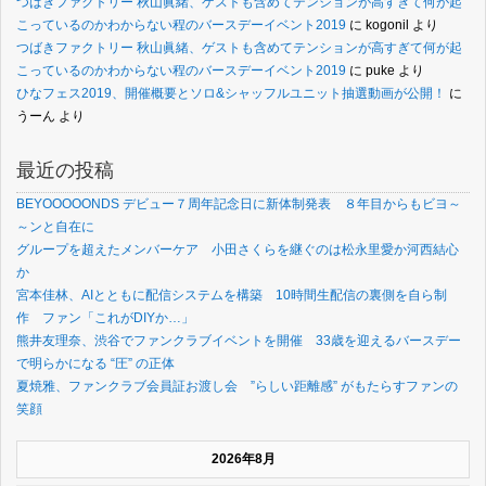
つばきファクトリー 秋山眞緒、ゲストも含めてテンションが高すぎて何が起
こっているのかわからない程のバースデーイベント2019
に
kogonil
より
つばきファクトリー 秋山眞緒、ゲストも含めてテンションが高すぎて何が起
こっているのかわからない程のバースデーイベント2019
に
puke
より
ひなフェス2019、開催概要とソロ&シャッフルユニット抽選動画が公開！
に
うーん
より
最近の投稿
BEYOOOOONDS デビュー７周年記念日に新体制発表 ８年目からもビヨ～
～ンと自在に
グループを超えたメンバーケア 小田さくらを継ぐのは松永里愛か河西結心
か
宮本佳林、AIとともに配信システムを構築 10時間生配信の裏側を自ら制
作 ファン「これがDIYか…」
熊井友理奈、渋谷でファンクラブイベントを開催 33歳を迎えるバースデー
で明らかになる “圧” の正体
夏焼雅、ファンクラブ会員証お渡し会 ”らしい距離感” がもたらすファンの
笑顔
2026年8月