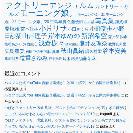
ァクトリー
アンジュルム
カントリー・ガ
モーニング娘。
ールズ
モーニング
モーニング娘。'21
写真集
中島早貴
加賀楓
佐藤優樹
娘。'22
モーニング娘。'20
八木栞
小片リサ
小野瑞歩
小野
夏焼雅
宮本佳林
小田さくら
新沼希空
山岸理子
岸本ゆめの
田紗栞
森戸知沙希
浅倉樹々
熊井友理奈
植村あかり
河西結心
牧野真莉愛
清水佐紀
谷本安美
秋山眞緒
矢島舞美
譜久村聖
福田真琳
石田亜佑美
道重さゆみ
須藤茉麻
鈴木愛理
豫風瑠乃
野中美希
最近のコメント
ハロプロ公式 YouTube 配信３番組が、次週（4/22）から合同の特別番組に
に
椿道茂高
より
ハロプロ公式 YouTube 配信３番組が、次週（4/22）から合同の特別番組に
に
たなか
より
つばきファクトリー 秋山眞緒、ゲストも含めてテンションが高すぎて何が起
こっているのかわからない程のバースデーイベント2019
に
kogonil
より
つばきファクトリー 秋山眞緒、ゲストも含めてテンションが高すぎて何が起
こっているのかわからない程のバースデーイベント2019
に
puke
より
ひなフェス2019、開催概要とソロ&シャッフルユニット抽選動画が公開！
に