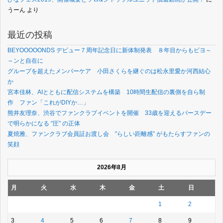
うーん
より
最近の投稿
BEYOOOOONDS デビュー７周年記念日に新体制発表 ８年目からもビヨ～
～ンと自在に
グループを超えたメンバーケア 小田さくらを継ぐのは松永里愛か河西結心
か
宮本佳林、AIとともに配信システムを構築 10時間生配信の裏側を自ら制
作 ファン「これがDIYか…」
熊井友理奈、渋谷でファンクラブイベントを開催 33歳を迎えるバースデー
で明らかになる “圧” の正体
夏焼雅、ファンクラブ会員証お渡し会 ”らしい距離感” がもたらすファンの
笑顔
2026年8月
月
火
水
木
金
土
日
1
2
3
4
5
6
7
8
9