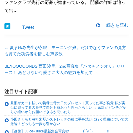
ファンクラブ先行の応募が始まっている。 開催の詳細は追っ
て告…
続きを読む
Tweet
←
夏まゆみ先生が永眠 モーニング娘。だけでなくファンの見方
も育てた功労者を惜しむ声多数
BEYOOOOONDS 西田汐里、2nd写真集『ハタチノシオリ』リリ
ース！ あどけない可愛さに大人の魅力を加えて
→
注目サイト記事
旦那がカード払いで義母に母の日のプレゼント買ってた事が発覚 私が実
母に買ってるのを見て自分も買おうと思ったらしい → 家計がピンチだか
ら小遣いからお願いできるか聞いたら…
小田さくらと弓桁朱琴がストレッチの後に手を洗いに行く理由について大
激論！どっちも一歩も引かない
【画像】Juice=Juice最新集合写真ｷﾀ━━━━(ﾟ∀ﾟ)━━━━!!