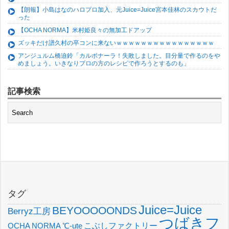
【朗報】小島はなのハロプロ加入、元Juice=Juice宮本佳林のスカウトだ
った
【OCHA NORMA】米村姫良々の無加工ドアップ
ズッキだけ譜久村の卒コンに来ないｗｗｗｗｗｗｗｗｗｗｗｗｗｗｗｗ
アンジュルム橋迫鈴「カルボナーラ！失敗しました。目分量で作るのをや
めましょう。いきなりプロの方のレシピで作ろうとするのも」
記事検索
タグ
Juice=Juice
BEYOOOOONDS
Berryz工房
つばきフ
OCHA NORMA
℃-ute
こぶしファクトリー