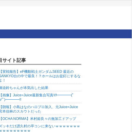
目サイト記事
【実戦報告】eF機動戦士ガンダムSEED 最近の
SANKYO台の中で最良！？ホールはお盆釘にするな
よ！
橋迫鈴ちゃんが本気出した結果
【画像】Juice=Juice最新集合写真ｷﾀ━━━━(ﾟ
∀ﾟ)━━━━!!
【朗報】小島はなのハロプロ加入、元Juice=Juice
宮本佳林のスカウトだった
【OCHA NORMA】米村姫良々の無加工ドアップ
ズッキだけ譜久村の卒コンに来ないｗｗｗｗｗｗｗ
ｗｗｗｗｗｗｗｗｗ