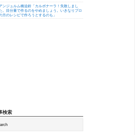
アンジュルム橋迫鈴「カルボナーラ！失敗しまし
た。目分量で作るのをやめましょう。いきなりプロ
の方のレシピで作ろうとするのも」
事検索