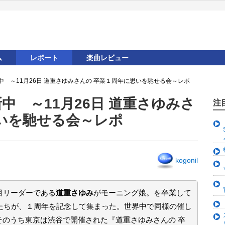
ム
レポート
楽曲レビュー
 ～11月26日 道重さゆみさんの 卒業１周年に思いを馳せる会～レポ
中 ～11月26日 道重さゆみさ
注
いを馳せる会～レポ
kogonil
目リーダーである
道重さゆみ
がモーニング娘。を卒業して
ンたちが、１周年を記念して集まった。世界中で同様の催し
そのうち東京は渋谷で開催された『道重さゆみさんの 卒