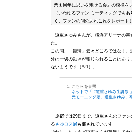
業１周年に思いを馳せる会』の模様を
（いわゆるファン ミーティングでも
く、ファンの側のあれこれをレポート
道重さゆみさんが、横浜アリーナの舞台を最後にモーニング娘。を卒業して１年が経過しまし
た。
この間、「復帰」云々どころではなく、
外は一切の動きが報じられることはあり
ないようです（※1）。
こちらを参照
ネットで「 #道重さゆみ生誕祭
元モーニング娘。道重さゆみ、
原宿では29日まで、道重さんのファンのみんなが道重さんを想って制作した作品が展示されてい
る
さゆロス展
も催されています。
それに、ちょうど道重さんが卒業してから