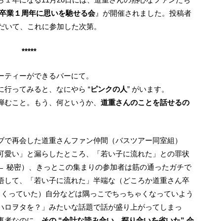
 卒業１周年に思いを馳せる会
』が開催されました。投稿者
ただいて、これに参加した次第。
*****
パーティーができるバーにて。
行ってみると、なにやら “
ピンクの人
” がいます。
弾むこと。もう、何というか、
道重さんのことを話せるの
可愛い」と漏らしたところ、「若い子に流れた」との罪状
← 秘密）、きっとこの集まりの参加者は筋の通ったガチで
悟して、「若い子に流れた」半端な（どころか道重さん卒
浮気しまくっていた）自分などは隅っこでちっちゃくなっていよう
ハロヲタを？」みたいな話題で話が盛り上がってしまっ
事者なのに、
その “余計な読み合い、探り合いを省いた” 会