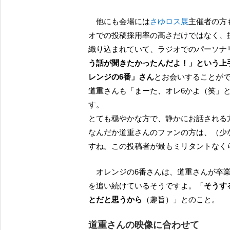
他にも会場には
さゆロス展
主催者の方
オでの投稿採用率の高さだけではなく、
織り込まれていて、ラジオでのパーソナ
う話が聞きたかったんだよ！」という上
レンジの6番」さん
とお会いすることが
道重さんも「まーた、オレ6かよ（笑」
す。
とても穏やかな方で、静かにお話される
なんだか道重さんのファンの方は、（少
すね。この投稿者が最もミリタントなく
オレンジの6番さんは、道重さんが卒業しても、ずっとモーニングの後輩たちのライブやイベント
を追い続けているそうですよ。「
そうす
とだと思うから
（趣旨）」とのこと。
道重さんの映像に合わせて