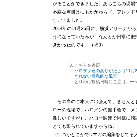
がることができました。あちこちの現場
不躾な声掛けにもかかわらず、フレンド
すごせました。
2014年の11月26日に、横浜アリー
うになっていた私が、なんとか日常に復
きかった
のです。（※3）
こちらを参照
ハロヲタ達のありがたさ（11月
きれない極私的な風景
」
とりわけ投稿日時にご注目。一
その当のご本人に出会えて、きちんとお礼を述べることができたことは、嬉しいことでした。ハ
ローの現場で、ハロメンの握手会で、メ
難しいですが）、ハロー関連で同様に感
とても限られていますからね。
（いつかどこかでDマガの編集をしてる