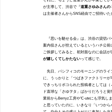
が主導して、渋谷で『
道重さゆみさんの
は主催者さんからSNS経由でご招待い
『思いを馳せる会』は、渋谷の貸切
案内役さんが控えているというハチ公前に
ご挨拶してみると、初対面なのに会話が
が嬉しくてしかたない
って感じで。
先日、パシフィコのモーニングのライブで再会した道重さんファン仲間（バスツアー同室組）
に、うっかりと「つばきファクトリーが
できっちりボコられた投稿者としては（
ド直球な「さゆヲタ」ばかりだろうと覚
業前からBerryz工房や℃-uteにも
と思っていたのに、いきなり「いつから
て、自分もその盛り上がりに参加した当