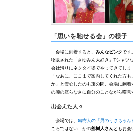
「思いを馳せる会」の様子
会場に到着すると、
みんなピンク
です
物販された「さゆみん大好き」Tシャツ
会社帰りにネクタイ姿でやってきてしま
「なあに、ここまで案内してくれた方も
か」と安心したのも束の間、会場に到着
の腰の座らなさに自分のことながら嘆息
出会えた人々
会場では、
劔樹人の「男のうさちゃん
ころではない、かの
劔樹人さん
ともお会