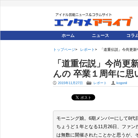
ホーム
ニュース
コラ
トップページ
レポート
「道重伝説」今尚更新中
「道重伝説」今尚更新
んの 卒業１周年に思
P
F
U
2015年11月27日
レポート
kogonil
モーニング娘。6期メンバーにして8代
ちょうど１年となる11月26日、ファ
は無数に開催されたことかと思うが、