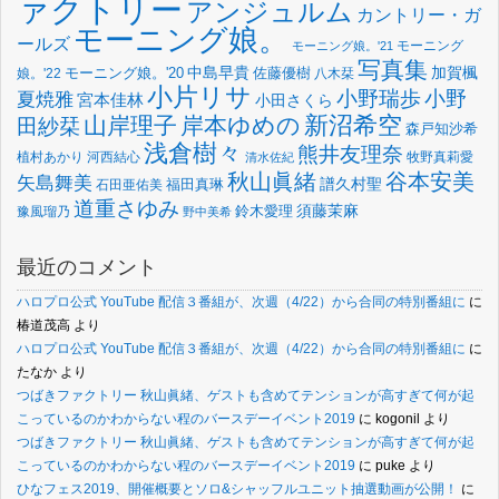
ァクトリー
アンジュルム
カントリー・ガ
モーニング娘。
ールズ
モーニング
モーニング娘。'21
写真集
中島早貴
加賀楓
佐藤優樹
娘。'22
モーニング娘。'20
八木栞
小片リサ
小野瑞歩
小野
夏焼雅
宮本佳林
小田さくら
新沼希空
山岸理子
岸本ゆめの
田紗栞
森戸知沙希
浅倉樹々
熊井友理奈
植村あかり
河西結心
牧野真莉愛
清水佐紀
谷本安美
秋山眞緒
矢島舞美
譜久村聖
福田真琳
石田亜佑美
道重さゆみ
須藤茉麻
鈴木愛理
豫風瑠乃
野中美希
最近のコメント
ハロプロ公式 YouTube 配信３番組が、次週（4/22）から合同の特別番組に
に
椿道茂高
より
ハロプロ公式 YouTube 配信３番組が、次週（4/22）から合同の特別番組に
に
たなか
より
つばきファクトリー 秋山眞緒、ゲストも含めてテンションが高すぎて何が起
こっているのかわからない程のバースデーイベント2019
に
kogonil
より
つばきファクトリー 秋山眞緒、ゲストも含めてテンションが高すぎて何が起
こっているのかわからない程のバースデーイベント2019
に
puke
より
ひなフェス2019、開催概要とソロ&シャッフルユニット抽選動画が公開！
に