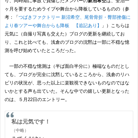
り、同時期に事故で負傷したメンバーの
新沼希空
は、全治一
ヶ月を要するためライブや舞台から降板しているものの（参
考：「
つばきファクトリー 新沼希空、尾骨骨折・臀部挫傷に
より春ツアーや舞台からも降板 【追記あり】
」）こちらは
元気に（自撮り写真も交えた）ブログの更新を継続してお
り、これと比べても、浅倉のブログの沈黙は一部に不穏な憶
測を呼び始めていたところだった。
一部の不穏な憶測は（半ば面白半分に）極端なものだとし
ても、ブログが完全に沈黙しているところから、浅倉のリハ
ビリの状況が、思った以上に楽観視できないものなのではな
いかとする声も出ていた。そんな中での嬉しい更新となった
のは、５月22日のエントリー。
私は元気です！
（中略）