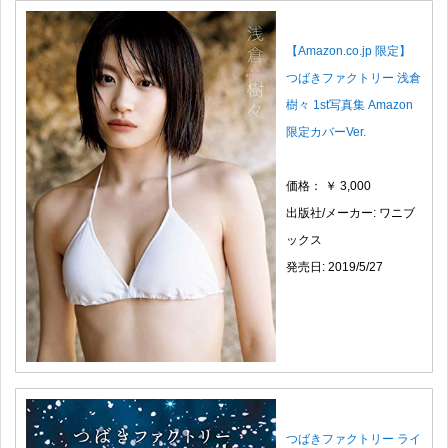
【Amazon.co.jp 限定】
つばきファクトリー 浅倉
樹々 1st写真集 Amazon
限定カバーVer.
価格： ￥ 3,000
出版社/メーカー: ワニブ
ックス
発売日: 2019/5/27
つばきファクトリー ライ