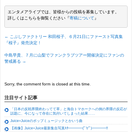
エンタメアライブでは、皆様からの投稿を募集しています。
詳しくはこちらを御覧ください『
寄稿について
』
←
こぶしファクトリー 和田桜子、６月21日にファースト写真集
『桜子』発売決定！
中島早貴、７月に山梨でファンクラブツアー開催決定にファンの
警戒募る
→
Sorry, the comment form is closed at this time.
注目サイト記事
「日本の反戦界隈終わってて草」と海自トマホークへの例の界隈の反応が
話題に、今になって存在に気付いてしまった結果……
Juice=Juiceのポップミュージックとかいう曲
【画像】Juice=Juice最新集合写真ｷﾀ━━━━(ﾟ∀ﾟ)━━━━!!