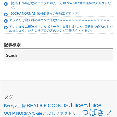
【朗報】小島はなのハロプロ加入、元Juice=Juice宮本佳林のスカウトだ
った
【OCHA NORMA】米村姫良々の無加工ドアップ
ズッキだけ譜久村の卒コンに来ないｗｗｗｗｗｗｗｗｗｗｗｗｗｗｗｗ
アンジュルム橋迫鈴「カルボナーラ！失敗しました。目分量で作るのをや
めましょう。いきなりプロの方のレシピで作ろうとするのも」
記事検索
タグ
Juice=Juice
BEYOOOOONDS
Berryz工房
つばきフ
OCHA NORMA
℃-ute
こぶしファクトリー