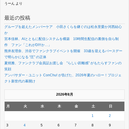
うーん
より
最近の投稿
グループを超えたメンバーケア 小田さくらを継ぐのは松永里愛か河西結心
か
宮本佳林、AIとともに配信システムを構築 10時間生配信の裏側を自ら制
作 ファン「これがDIYか…」
熊井友理奈、渋谷でファンクラブイベントを開催 33歳を迎えるバースデー
で明らかになる “圧” の正体
夏焼雅、ファンクラブ会員証お渡し会 ”らしい距離感” がもたらすファンの
笑顔
アンバサダー・ユニット ConChu! が告げた、2026年夏のハロー！プロジェ
クト新世代の幕開け
2026年8月
月
火
水
木
金
土
日
1
2
3
4
5
6
7
8
9