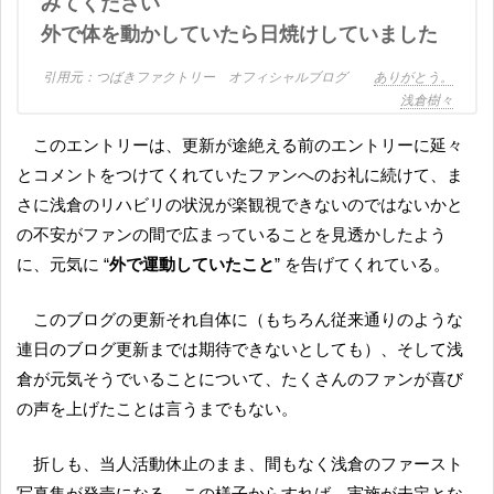
みてください
外で体を動かしていたら日焼けしていました
つばきファクトリー オフィシャルブログ
ありがとう。
浅倉樹々
このエントリーは、更新が途絶える前のエントリーに延々
とコメントをつけてくれていたファンへのお礼に続けて、ま
さに浅倉のリハビリの状況が楽観視できないのではないかと
の不安がファンの間で広まっていることを見透かしたよう
に、元気に “
外で運動していたこと
” を告げてくれている。
このブログの更新それ自体に（もちろん従来通りのような
連日のブログ更新までは期待できないとしても）、そして浅
倉が元気そうでいることについて、たくさんのファンが喜び
の声を上げたことは言うまでもない。
折しも、当人活動休止のまま、間もなく浅倉のファースト
写真集が発売になる。この様子からすれば、実施が未定とな