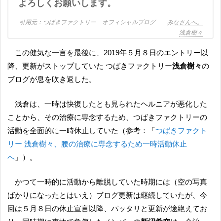
よろしくお願いします。
つばきファクトリー オフィシャルブログ
みなさんへ。
浅倉樹々
この健気な一言を最後に、2019年５月８日のエントリー以
降、更新がストップしていた つばきファクトリー
浅倉樹々
の
ブログが息を吹き返した。
浅倉は、一時は快復したとも見られたヘルニアが悪化した
ことから、その治療に専念するため、つばきファクトリーの
活動を全面的に一時休止していた（参考：「
つばきファクト
リー 浅倉樹々、腰の治療に専念するため一時活動休止
へ
」）。
かつて一時的に活動から離脱していた時期には（空の写真
ばかりになったとはいえ）ブログ更新は継続していたが、今
回は５月８日の休止宣言以降、パッタリと更新が途絶えてお