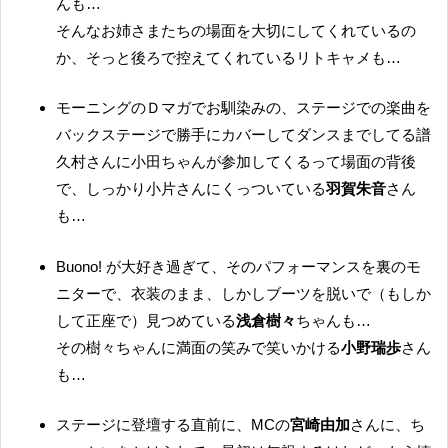
んも…
そんなお姉さまたちの場面を大切にしてくれているの
か、そっと後ろで控えてくれているリトキャメも…
モーニングのＤマガでお馴染みの、ステージでの楽曲を
バックステージで勝手にカバーしてダンスまでしてる譜
久村さんに小田ちゃんが参加してくるって場面の背後
で、しっかり小片さんにくっついている
羽賀朱音
さん
も…
Buono! が大好き過ぎて、そのパフォーマンスを裏のモ
ニターで、衣装のまま、しかしブーツを脱いで（もしか
して正座で）見つめている
浅倉樹々
ちゃんも…
その樹々ちゃんに満面の笑みで笑いかける
小野瑞歩
さん
も…
ステージに登壇する直前に、MCの
宮崎由加
さんに、ち