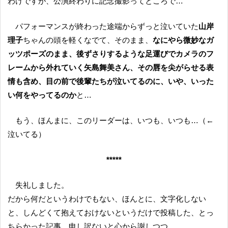
わけですが、公演終わりに記念撮影ってところで…
パフォーマンスが終わった途端からずっと泣いていた
山岸
理子
ちゃんの頭を軽くなでて、そのまま、
なにやら微妙なガ
ッツポーズのまま、後ずさりするような足運びでカメラのフ
レームから外れていく矢島舞美さん、その唇を尖がらせる表
情も含め、目の前で後輩たちが泣いてるのに、いや、いった
い何をやってるのか
と…
もう、ほんまに、このリーダーは、いつも、いつも…（←
泣いてる）
*****
失礼しました。
だから何だというわけでもない、ほんとに、文字化しない
と、しんどくて抱えておけないというだけで投稿した、とっ
ちらかった記事、申し訳ないと心から謝しつつ…