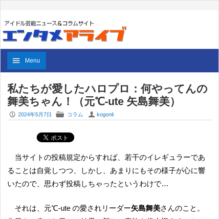
Menu
私たちが愛したハロプロ：何やってんの
舞美ちゃん！（元℃-ute 矢島舞美）
P
F
U
2024年5月7日
コラム
kogonil
当サイトの投稿規定からすれば、若干のイレギュラーであ
ることは自覚しつつ、しかし、あまりにもその様子が心に響
いたので、思わず投稿しちゃったというわけで…
それは、元℃-ute の愛されリーダー
矢島舞美
さんのこと。