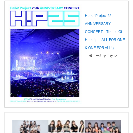
Hello! Project 25th
ANNIVERSARY
CONCERT「Theme Of
Hello!」「ALL FOR ONE
& ONE FOR ALL!」
ポニーキャニオン