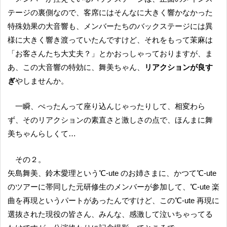
テージの裏側なので、客席にはそんなに大きく響かなかった
特殊効果の大音響も、メンバーたちのバックステージには異
様に大きく響き渡っていたんですけど、それをもって茉麻は
「お客さんたち大丈夫？」とかおっしゃっておりますが、ま
あ、この大音響の特効に、舞美ちゃん、
リアクションが良す
ぎ
やしませんか。
一瞬、ぺったんって座り込んじゃったりして、相変わら
ず、そのリアクションの素直さと激しさの点で、ほんまに舞
美ちゃんらしくて…
その２。
矢島舞美、鈴木愛理という℃-ute のお姉さまに、かつて℃-ute
のツアーに帯同した元研修生のメンバーが参加して、℃-ute 楽
曲を再現というパートがあったんですけど、この℃-ute 再現に
選抜された現役の皆さん、みんな、感激して泣いちゃってる