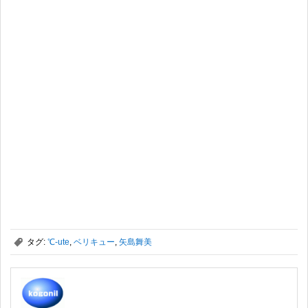
,
タグ:
℃-ute
,
ベリキュー
,
矢島舞美