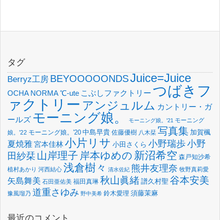
タグ
Juice=Juice
BEYOOOOONDS
Berryz工房
つばきフ
OCHA NORMA
℃-ute
こぶしファクトリー
ァクトリー
アンジュルム
カントリー・ガ
モーニング娘。
ールズ
モーニング
モーニング娘。'21
写真集
中島早貴
加賀楓
佐藤優樹
娘。'22
モーニング娘。'20
八木栞
小片リサ
小野瑞歩
小野
夏焼雅
宮本佳林
小田さくら
新沼希空
山岸理子
岸本ゆめの
田紗栞
森戸知沙希
浅倉樹々
熊井友理奈
植村あかり
河西結心
牧野真莉愛
清水佐紀
谷本安美
秋山眞緒
矢島舞美
譜久村聖
福田真琳
石田亜佑美
道重さゆみ
須藤茉麻
鈴木愛理
豫風瑠乃
野中美希
最近のコメント