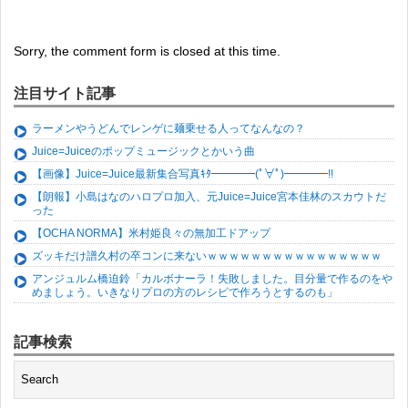
Sorry, the comment form is closed at this time.
注目サイト記事
ラーメンやうどんでレンゲに麺乗せる人ってなんなの？
Juice=Juiceのポップミュージックとかいう曲
【画像】Juice=Juice最新集合写真ｷﾀ━━━━(ﾟ∀ﾟ)━━━━!!
【朗報】小島はなのハロプロ加入、元Juice=Juice宮本佳林のスカウトだ
った
【OCHA NORMA】米村姫良々の無加工ドアップ
ズッキだけ譜久村の卒コンに来ないｗｗｗｗｗｗｗｗｗｗｗｗｗｗｗｗ
アンジュルム橋迫鈴「カルボナーラ！失敗しました。目分量で作るのをや
めましょう。いきなりプロの方のレシピで作ろうとするのも」
記事検索