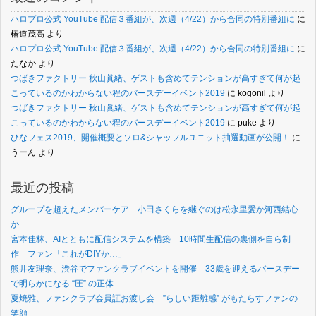
ハロプロ公式 YouTube 配信３番組が、次週（4/22）から合同の特別番組に
に
椿道茂高
より
ハロプロ公式 YouTube 配信３番組が、次週（4/22）から合同の特別番組に
に
たなか
より
つばきファクトリー 秋山眞緒、ゲストも含めてテンションが高すぎて何が起
こっているのかわからない程のバースデーイベント2019
に
kogonil
より
つばきファクトリー 秋山眞緒、ゲストも含めてテンションが高すぎて何が起
こっているのかわからない程のバースデーイベント2019
に
puke
より
ひなフェス2019、開催概要とソロ&シャッフルユニット抽選動画が公開！
に
うーん
より
最近の投稿
グループを超えたメンバーケア 小田さくらを継ぐのは松永里愛か河西結心
か
宮本佳林、AIとともに配信システムを構築 10時間生配信の裏側を自ら制
作 ファン「これがDIYか…」
熊井友理奈、渋谷でファンクラブイベントを開催 33歳を迎えるバースデー
で明らかになる “圧” の正体
夏焼雅、ファンクラブ会員証お渡し会 ”らしい距離感” がもたらすファンの
笑顔