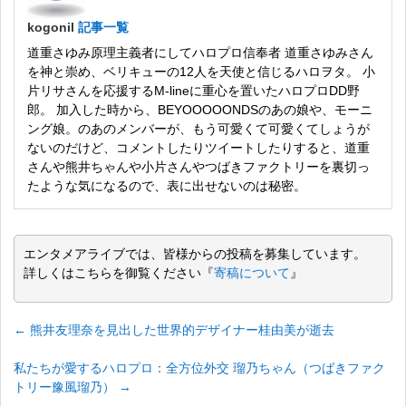
kogonil
記事一覧
道重さゆみ原理主義者にしてハロプロ信奉者 道重さゆみさん
を神と崇め、ベリキューの12人を天使と信じるハロヲタ。 小
片リサさんを応援するM-lineに重心を置いたハロプロDD野
郎。 加入した時から、BEYOOOOONDSのあの娘や、モーニ
ング娘。のあのメンバーが、もう可愛くて可愛くてしょうが
ないのだけど、コメントしたりツイートしたりすると、道重
さんや熊井ちゃんや小片さんやつばきファクトリーを裏切っ
たような気になるので、表に出せないのは秘密。
エンタメアライブでは、皆様からの投稿を募集しています。
詳しくはこちらを御覧ください『
寄稿について
』
←
熊井友理奈を見出した世界的デザイナー桂由美が逝去
私たちが愛するハロプロ：全方位外交 瑠乃ちゃん（つばきファク
トリー豫風瑠乃）
→