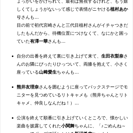
ょっかいをかけられて、最初は無視するけれど、もう嬉
しくてしょうがないって感じで表情がニヤける
植村あか
り
さんも…
目の前で初代宮崎さんと三代目植村さんがイチャつきだ
したもんだから、待機位置につけなくて、なにかと困っ
ていた
有澤一華
さんも…
自分の出番を終えて裏に引き上げて来て、
生田衣梨奈
さ
んのお隣にぴったりひっついて、両膝を抱えて、小さく
座っている
山﨑愛生
ちゃんも…
熊井友理奈
さんを囲むように座ってバックステージでモ
ニターを見つめているリトキャメも（熊井ちゃんとリト
キャメ、仲良しなんだね！）…
公演を終えて順番に引き上げていくところで、懐かしい
楽曲を披露してくれた
小関舞
ちゃんに、「♪ごめんね～