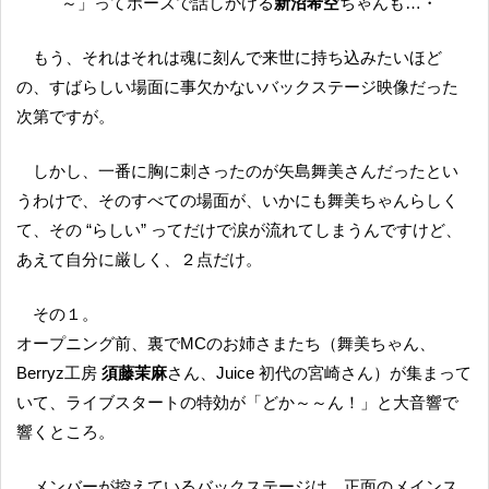
～」ってポーズで話しかける
新沼希空
ちゃんも…・
もう、それはそれは魂に刻んで来世に持ち込みたいほど
の、すばらしい場面に事欠かないバックステージ映像だった
次第ですが。
しかし、一番に胸に刺さったのが矢島舞美さんだったとい
うわけで、そのすべての場面が、いかにも舞美ちゃんらしく
て、その “らしい” ってだけで涙が流れてしまうんですけど、
あえて自分に厳しく、２点だけ。
その１。
オープニング前、裏でMCのお姉さまたち（舞美ちゃん、
Berryz工房
須藤茉麻
さん、Juice 初代の宮崎さん）が集まって
いて、ライブスタートの特効が「どか～～ん！」と大音響で
響くところ。
メンバーが控えているバックステージは、正面のメインス