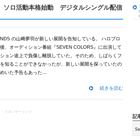
ー発表 加えて山﨑愛生のメンバー
夢羽、ソロ活動本格始動 デジタルシングル配信
プロデュース！アイドル×ROCK
初写真集『もももてぃーん。』発売決
後、オーディション番組『SEVEN COLORS』に出演して
変わらずの “牧野節” にファンも
ション途上で負傷し離脱していた。そのため、しばらくフ
を知ることができなかったが、新しい展開を探っていたの
奈美！ このままBerryz工房を網羅
めいた予告もあった…
京アナウンサーとして初仕事 『テ
続きを読む
デビュー
スポンサーリンク
記