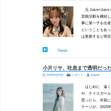
元 Juice=Juice の初代リーダーで、卒業後は郷里の石川県に軸足を置いて
芸能活動を継続し
事に第一子を出産
ということもあっ
は更新すると明言
Tweet
小片リサ、吐息まで透明だった１年ぶ
P
F
U
2025年9月6日
レポート
kogonil
はじめに 遠くに来たのかと思ったら つばきファクトリーの頃から、い
や、ナイスガール
思ったら、衣装に
テージが、2025