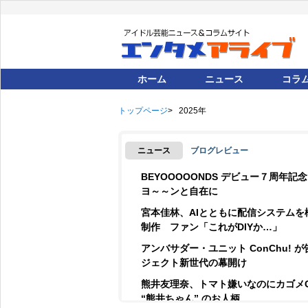
ホーム
ニュース
コラ
トップページ
2025年
ニュース
ブログレビュー
BEYOOOOONDS デビュー７周年
ヨ～～ンと自在に
宮本佳林、AIとともに配信システムを
制作 ファン「これがDIYか…」
アンバサダー・ユニット ConChu! 
ジェクト新世代の幕開け
熊井友理奈、トマト嫌いなのにカゴメ
“熊井ちゃん” のお人柄