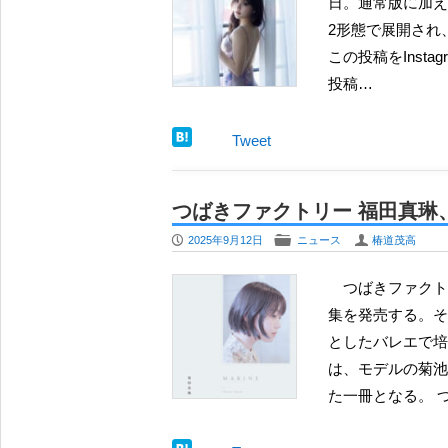
日。通常版に加え
2形態で展開され
この投稿をInstagr
投稿…
Tweet
つばきファクトリー 福田真琳
P
F
U
2025年9月12日
ニュース
椿道茂高
つばきファクトリーの福田真琳が、誕生日となる10月18日に初めての写真
集を発売する。そ
としたバレエで培
は、モデルの菊池
た一冊となる。 