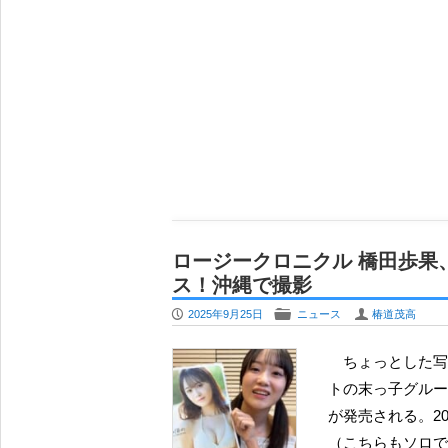
ロージークロニクル 橋田歩果
ス！沖縄で撮影
P
F
U
2025年9月25日
ニュース
椿道茂高
ちょっとした写真集ラッシュと言えるかも知れない。ハロー！プロジェク
トの末っ子グルー
が発売される。2
（こちらもソロで