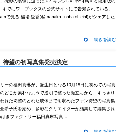
、撮影の裏側に迫ったメイキングDVDが付属する限定版の
、すでにワニブックスの公式サイトにて告知されている。
amで見る 稲場 愛香(@manaka_inaba.official)がシェアした
続きを読む
、待望の初写真集発売決定
のどこか素朴なようで透明で整った顔立ちから、すっきり
われた均整のとれた肢体までを収めたファン待望の写真集
亜希子氏を始め、多彩なクリエイターが結集して編集され
つばきファクトリー福田真琳写真…
続きを読む