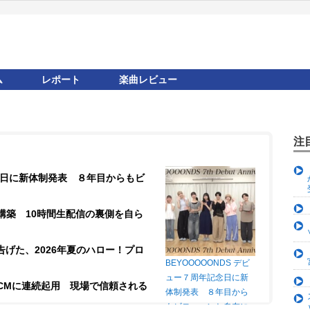
ム
レポート
楽曲レビュー
注
記念日に新体制発表 ８年目からもビ
構築 10時間生配信の裏側を自ら
が告げた、2026年夏のハロー！プロ
BEYOOOOONDS デビ
ュー７周年記念日に新
CMに連続起用 現場で信頼される
体制発表 ８年目から
もビヨ～～ンと自在に