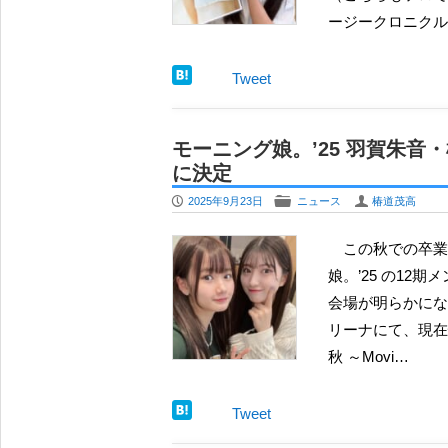
ージークロニクル
Tweet
モーニング娘。’25 羽賀朱音
に決定
P
F
U
2025年9月23日
ニュース
椿道茂高
この秋での卒業（および芸能活動の終了）が告知されていたモーニング
娘。’25 の12
会場が明らかにな
リーナにて、現在
秋 ～Movi…
Tweet