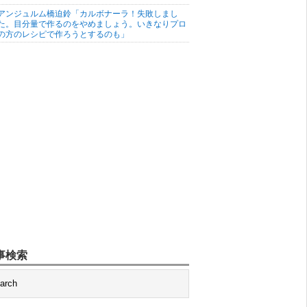
アンジュルム橋迫鈴「カルボナーラ！失敗しまし
た。目分量で作るのをやめましょう。いきなりプロ
の方のレシピで作ろうとするのも」
事検索