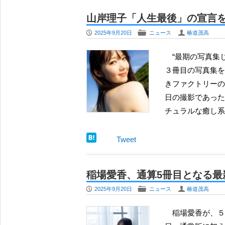
山岸理子「人生最後」の宣言
P
F
U
2025年9月20日
ニュース
椿道茂高
“最期の写真集じゃなかったのか？” との声が聞こえてきそうだ。2023年に
３冊目の写真集を
きファクトリーの
日の撮影であった
チュラルな癒し系
Tweet
稲場愛香、通算5冊目となる最
P
F
U
2025年9月20日
ニュース
椿道茂高
稲場愛香が、５冊目となる写真集を発売する。発売日は2025年11月15