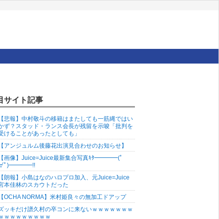
目サイト記事
【悲報】中村敬斗の移籍はまたしても一筋縄ではい
かず？スタッド・ランス会長が残留を示唆「批判を
受けることがあったとしても」
【アンジュルム後藤花出演見合わせのお知らせ】
【画像】Juice=Juice最新集合写真ｷﾀ━━━━(ﾟ
∀ﾟ)━━━━!!
【朗報】小島はなのハロプロ加入、元Juice=Juice
宮本佳林のスカウトだった
【OCHA NORMA】米村姫良々の無加工ドアップ
ズッキだけ譜久村の卒コンに来ないｗｗｗｗｗｗｗ
ｗｗｗｗｗｗｗｗｗ