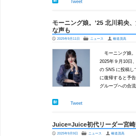
Tweet
モーニング娘。’25 北川莉
な声も
P
F
U
2025年9月11日
ニュース
椿道茂高
モーニング娘。’25のメンバー、北川莉央が引き続き活動を自粛すると、
2025年９月1
の SNS に投
に復帰すると予告
グループへの合流
Tweet
Juice=Juice初代リーダ
P
F
U
2025年9月9日
ニュース
椿道茂高