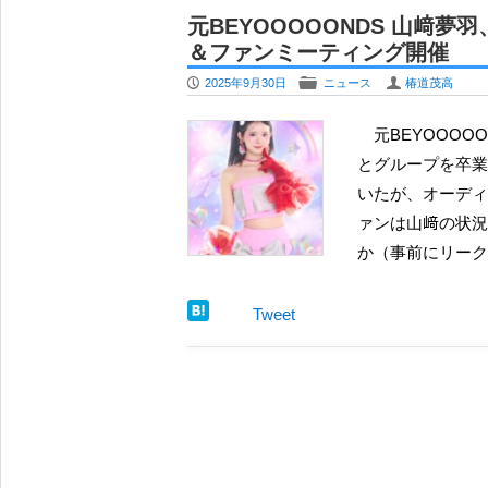
モーニング娘。18期のメンバーカラ
元BEYOOOOONDS 山﨑
カラー変更も
＆ファンミーティング開催
夏焼雅、アイドルオーディションを総合
P
F
U
2025年9月30日
ニュース
椿道茂高
で「次代のロック」目指す
OCHA NORMA 北原もも、待望の
元BEYOOOOONDS の山﨑夢羽が新しい展開を告知している。 ハロプロ
定 ”妖艶” と “天真爛漫” の間で
とグループを卒業
牧野真莉愛、卒業後にインスタ更新 相
いたが、オーディ
安堵
ァンは山﨑の状況
夏焼雅 YouTubeチャンネルに徳永千
か（事前にリーク
するか
元モーニング娘。北川莉央、テレビ東
Tweet
レ東音楽祭2026夏』でアナウンサー 