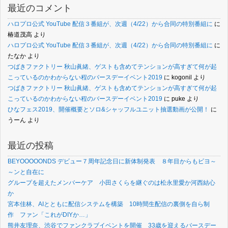
最近のコメント
ハロプロ公式 YouTube 配信３番組が、次週（4/22）から合同の特別番組に
に
椿道茂高
より
ハロプロ公式 YouTube 配信３番組が、次週（4/22）から合同の特別番組に
に
たなか
より
つばきファクトリー 秋山眞緒、ゲストも含めてテンションが高すぎて何が起
こっているのかわからない程のバースデーイベント2019
に
kogonil
より
つばきファクトリー 秋山眞緒、ゲストも含めてテンションが高すぎて何が起
こっているのかわからない程のバースデーイベント2019
に
puke
より
ひなフェス2019、開催概要とソロ&シャッフルユニット抽選動画が公開！
に
うーん
より
最近の投稿
BEYOOOOONDS デビュー７周年記念日に新体制発表 ８年目からもビヨ～
～ンと自在に
グループを超えたメンバーケア 小田さくらを継ぐのは松永里愛か河西結心
か
宮本佳林、AIとともに配信システムを構築 10時間生配信の裏側を自ら制
作 ファン「これがDIYか…」
熊井友理奈、渋谷でファンクラブイベントを開催 33歳を迎えるバースデー