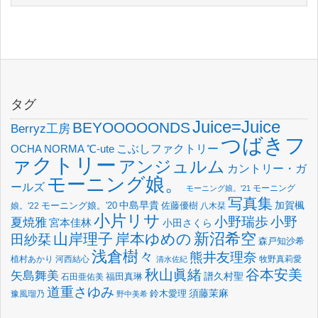
タグ
Juice=Juice
BEYOOOOONDS
Berryz工房
つばきフ
OCHA NORMA
℃-ute
こぶしファクトリー
ァクトリー
アンジュルム
カントリー・ガ
モーニング娘。
ールズ
モーニング
モーニング娘。'21
写真集
中島早貴
加賀楓
佐藤優樹
娘。'22
モーニング娘。'20
八木栞
小片リサ
小野瑞歩
小野
夏焼雅
宮本佳林
小田さくら
新沼希空
山岸理子
岸本ゆめの
田紗栞
森戸知沙希
浅倉樹々
熊井友理奈
植村あかり
河西結心
牧野真莉愛
清水佐紀
谷本安美
秋山眞緒
矢島舞美
譜久村聖
福田真琳
石田亜佑美
道重さゆみ
須藤茉麻
鈴木愛理
豫風瑠乃
野中美希