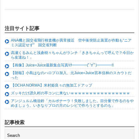
注目サイト記事
ANA機と国交省飛行検査機が異常接近 空中衝突防止装置が作動も“ニア
ミス認定せず” 国交省判断
高瀬くるみんと浅倉樹々ちゃんがランチ「ききちゃんって呼んで？今日か
ら友達ね！」
【画像】Juice=Juice最新集合写真ｷﾀ━━━━(ﾟ∀ﾟ)━━━━!!
【朗報】小島はなのハロプロ加入、元Juice=Juice宮本佳林のスカウトだ
った
【OCHA NORMA】米村姫良々の無加工ドアップ
ズッキだけ譜久村の卒コンに来ないｗｗｗｗｗｗｗｗｗｗｗｗｗｗｗｗ
アンジュルム橋迫鈴「カルボナーラ！失敗しました。目分量で作るのをや
めましょう。いきなりプロの方のレシピで作ろうとするのも」
記事検索