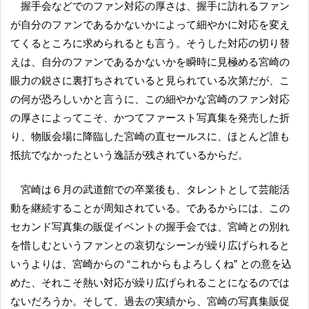
握手会などでのファン対応の厚さは、握手に訪れるファン
が自分のファンであるかないかによって細やかに対応を変え
てくるところに求められるとも言う。そうした対応の切り替
えは、自分のファンであるかないかを瞬時に見極める宮崎の
眼力の鋭さに裏打ちされていると見られている次第だが、こ
の何が恐ろしいかと言うに、この細やかな宮崎のファン対応
の厚さによってこそ、かつてファースト写真集を発売した折
り、物販会場に降臨した宮崎の直セールスに、ほとんど誰も
抵抗でなかったという逸話が残されているからだ。
宮崎は６月の武道館での卒業後も、タレントとして芸能活
動を継続することが周知されている。であるからには、この
セカンド写真集の販促イベントの握手会では、宮崎との別れ
を惜しむというファンとの哀切なシーンが繰り広げられると
いうよりは、宮崎からの “これからもよろしくね” との意を込
めた、それこそ熱い対応が繰り広げられることになるのでは
ないだろうか。そして、過去の実績から、宮崎の写真集販促