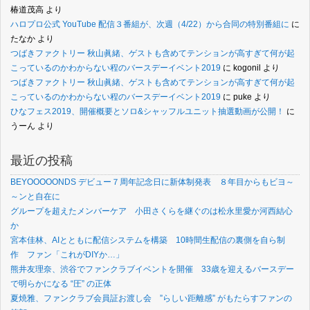
椿道茂高
より
ハロプロ公式 YouTube 配信３番組が、次週（4/22）から合同の特別番組に
に
たなか
より
つばきファクトリー 秋山眞緒、ゲストも含めてテンションが高すぎて何が起
こっているのかわからない程のバースデーイベント2019
に
kogonil
より
つばきファクトリー 秋山眞緒、ゲストも含めてテンションが高すぎて何が起
こっているのかわからない程のバースデーイベント2019
に
puke
より
ひなフェス2019、開催概要とソロ&シャッフルユニット抽選動画が公開！
に
うーん
より
最近の投稿
BEYOOOOONDS デビュー７周年記念日に新体制発表 ８年目からもビヨ～
～ンと自在に
グループを超えたメンバーケア 小田さくらを継ぐのは松永里愛か河西結心
か
宮本佳林、AIとともに配信システムを構築 10時間生配信の裏側を自ら制
作 ファン「これがDIYか…」
熊井友理奈、渋谷でファンクラブイベントを開催 33歳を迎えるバースデー
で明らかになる “圧” の正体
夏焼雅、ファンクラブ会員証お渡し会 ”らしい距離感” がもたらすファンの