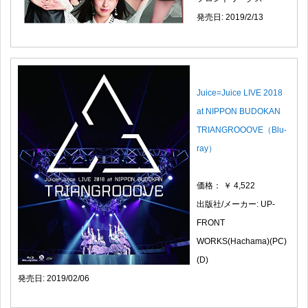
発売日: 2019/2/13
Juice=Juice LIVE 2018
at NIPPON BUDOKAN
TRIANGROOOVE（Blu-
ray）
価格： ￥ 4,522
出版社/メーカー: UP-
FRONT
WORKS(Hachama)(PC)
(D)
発売日: 2019/02/06