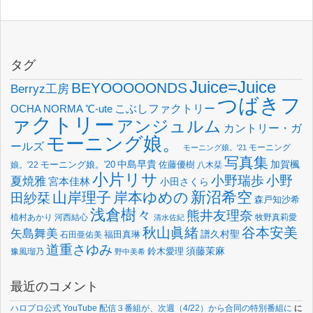
タグ
Juice=Juice
BEYOOOOONDS
Berryz工房
つばきフ
OCHA NORMA
℃-ute
こぶしファクトリー
ァクトリー
アンジュルム
カントリー・ガ
モーニング娘。
ールズ
モーニング
モーニング娘。'21
写真集
中島早貴
加賀楓
佐藤優樹
娘。'22
モーニング娘。'20
八木栞
小片リサ
小野瑞歩
小野
夏焼雅
宮本佳林
小田さくら
新沼希空
山岸理子
岸本ゆめの
田紗栞
森戸知沙希
浅倉樹々
熊井友理奈
植村あかり
河西結心
牧野真莉愛
清水佐紀
谷本安美
秋山眞緒
矢島舞美
譜久村聖
福田真琳
石田亜佑美
道重さゆみ
須藤茉麻
鈴木愛理
豫風瑠乃
野中美希
最近のコメント
ハロプロ公式 YouTube 配信３番組が、次週（4/22）から合同の特別番組に
に