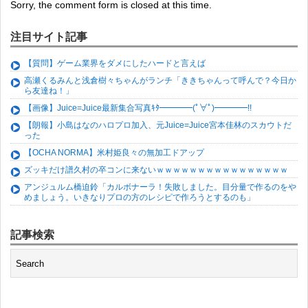
Sorry, the comment form is closed at this time.
注目サイト記事
【質問】ゲーム業界をダメにしたハードと言えば
高瀬くるみんと浅倉樹々ちゃんがランチ「ききちゃんって呼んで？今日か
ら友達ね！」
【画像】Juice=Juice最新集合写真ｷﾀ━━━━(ﾟ∀ﾟ)━━━━!!
【朗報】小島はなのハロプロ加入、元Juice=Juice宮本佳林のスカウトだ
った
【OCHA NORMA】米村姫良々の無加工ドアップ
ズッキだけ譜久村の卒コンに来ないｗｗｗｗｗｗｗｗｗｗｗｗｗｗｗｗ
アンジュルム橋迫鈴「カルボナーラ！失敗しました。目分量で作るのをや
めましょう。いきなりプロの方のレシピで作ろうとするのも」
記事検索