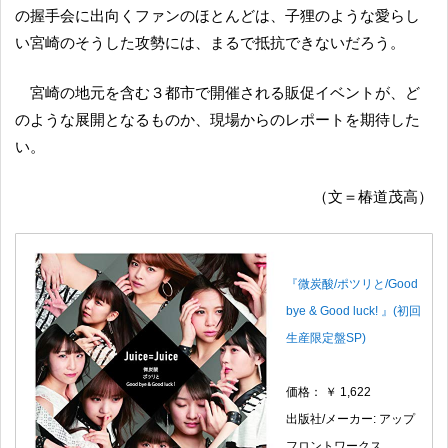
の握手会に出向くファンのほとんどは、子狸のような愛らし
い宮崎のそうした攻勢には、まるで抵抗できないだろう。
宮崎の地元を含む３都市で開催される販促イベントが、ど
のような展開となるものか、現場からのレポートを期待した
い。
（文＝椿道茂高）
『微炭酸/ポツリと/Good
bye & Good luck! 』(初回
生産限定盤SP)
価格： ￥ 1,622
出版社/メーカー: アップ
フロントワークス