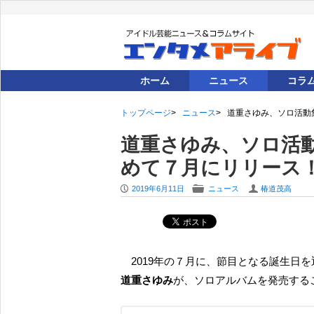
ホーム
ニュース
コラ
トップページ
ニュース
道重さゆみ、ソロ活動
道重さゆみ、ソロ活
めて７月にリリース
P
F
U
2019年6月11日
ニュース
椿道茂高
2019年の７月に、節目となる誕生
道重さゆみ
が、ソロアルバムを発売する