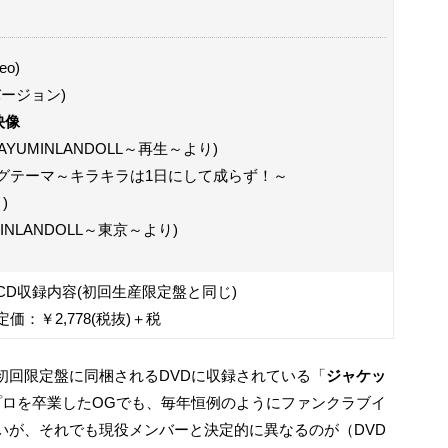
o)
o別バージョン)
映像
UMINLANDOLL～再生～より)
プニングテーマ～キラキラは1日にして成らず！～
)
INLANDOLL～東京～より)
CD収録内容(初回生産限定盤と同じ)
定価：￥2,778(税抜)＋税
初回限定盤に同梱されるDVDに収録されている「
ジャケッ
プロを卒業したOGでも、毎年恒例のようにファンクラブイ
いが、それでも現役メンバーと決定的に異なるのが（DVD