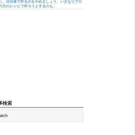
た。目分量で作るのをやめましょう。いきなりプロ
の方のレシピで作ろうとするのも」
事検索