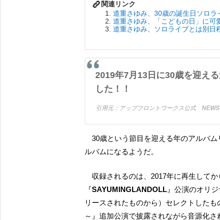
道重さゆみ、30歳の誕生日ソロ
道重さゆみ、「こどもの日」に可
道重さゆみ、ソロライブとは別日
2019年7月13日に30歳を迎える道重さゆみの記念アルバムの発売が決定しま
した！！
アップフロントワークス公式 NEW
30歳という節目を迎える年のアルバムリリースということで、まさに道重さゆみの集大成的なア
ルバムになるようだ。
収録されるのは、2017年に再生してから毎年、丸の内の COTTON CLUB で開催している
『
SAYUMINGLANDOLL
』公演のオリジ
リースされたものから）セレクトしたものだけ
～』追加公演で披露されながら音源化さ