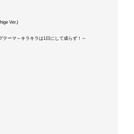
e Ver.)
プニングテーマ～キラキラは1日にして成らず！～