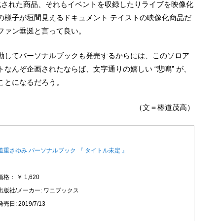
映像化された商品、それもイベントを収録したりライブを映像化
の様子が垣間見えるドキュメント テイストの映像化商品だ
ファン垂涎と言って良い。
なんぞ企画されたならば、文字通りの嬉しい “悲鳴” が、
ことになるだろう。
（文＝椿道茂高）
道重さゆみ パーソナルブック 『 タイトル未定 』
価格： ￥ 1,620
出版社/メーカー: ワニブックス
発売日: 2019/7/13