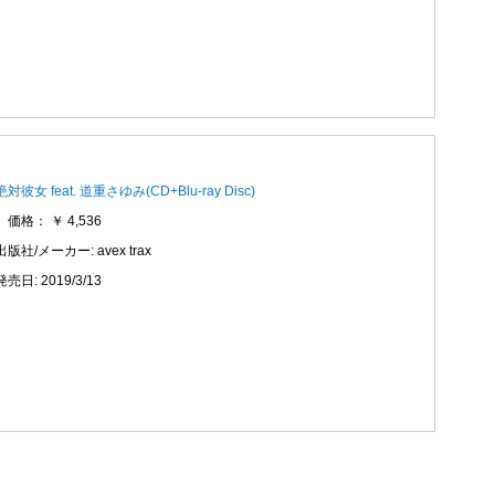
絶対彼女 feat. 道重さゆみ(CD+Blu-ray Disc)
価格： ￥ 4,536
出版社/メーカー: avex trax
発売日: 2019/3/13