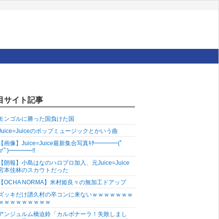
目サイト記事
モンゴルに勝った国負けた国
Juice=Juiceのポップミュージックとかいう曲
【画像】Juice=Juice最新集合写真ｷﾀ━━━━(ﾟ
∀ﾟ)━━━━!!
【朗報】小島はなのハロプロ加入、元Juice=Juice
宮本佳林のスカウトだった
【OCHA NORMA】米村姫良々の無加工ドアップ
ズッキだけ譜久村の卒コンに来ないｗｗｗｗｗｗｗ
ｗｗｗｗｗｗｗｗｗ
アンジュルム橋迫鈴「カルボナーラ！失敗しまし