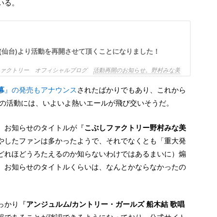
いる。
(仙台)より活動を再開させて頂くことになりました！
ファクトリー オフィシャルブログ
活動再開のお知らせ。野村みな美
幕
』の発売もアナウンス
されたばかりでもあり、これから
ーの活動には、いよいよ熱いエールが飛び交いそうだ。
ず、お知らせのタイトルが『
こぶしファクトリー野村みな美
やしたファンは多かったようで、それでなくとも「重大発
どれほどうろたえるのか知らないわけではあるまいに）煽
、お知らせのタイトルくらいは、なんとかならなかったの
っかり『
アンジュルム/カントリー・ガールズ 船木結 歌唱