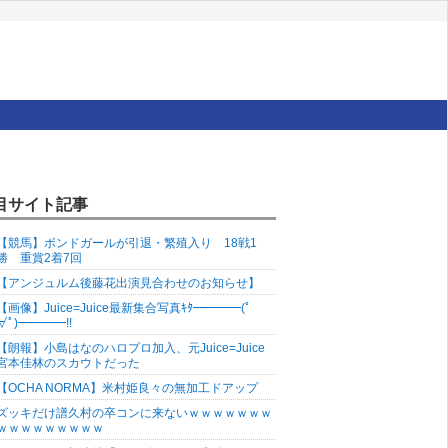
目サイト記事
【競馬】ボンドガールが引退・繁殖入り 18戦1
勝 重賞2着7回
【アンジュルム後藤花出演見合わせのお知らせ】
【画像】Juice=Juice最新集合写真ｷﾀ━━━━(ﾟ
∀ﾟ)━━━━!!
【朗報】小島はなのハロプロ加入、元Juice=Juice
宮本佳林のスカウトだった
【OCHA NORMA】米村姫良々の無加工ドアップ
ズッキだけ譜久村の卒コンに来ないｗｗｗｗｗｗｗ
ｗｗｗｗｗｗｗｗｗ