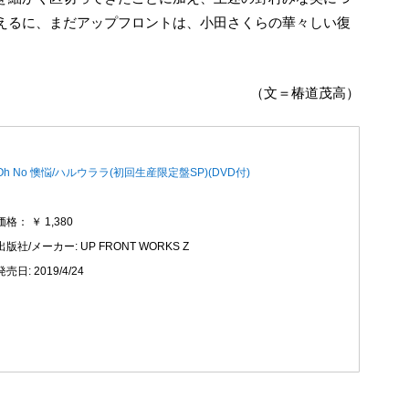
えるに、まだアップフロントは、小田さくらの華々しい復
。
（文＝椿道茂高）
Oh No 懊悩/ハルウララ(初回生産限定盤SP)(DVD付)
価格： ￥ 1,380
出版社/メーカー: UP FRONT WORKS Z
発売日: 2019/4/24
H