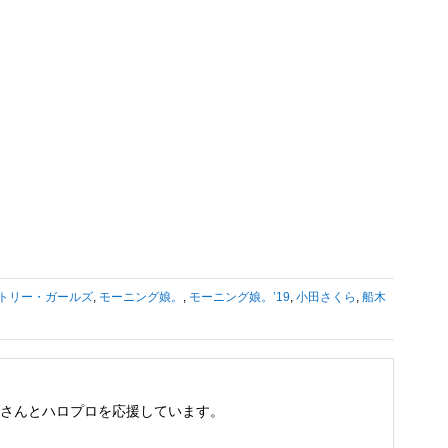
トリー・ガールズ
,
モーニング娘。
,
モーニング娘。’19
,
小田さくら
,
船木
さんとハロプロを応援しています。