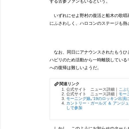
する古参ファンもいるという。
いずれにせよ野村の復活と船木の歌唱再開をもって、いよいよ暑さも本格化してきた2019年の夏
にふさわしく、ハロコンのステージも熱
なお、同日にアナウンスされたもうひとつのお知らせによれば、同じく頸椎椎間板症の加療とリ
ハビリのため活動から一時離脱しているモー
への復帰は難しいようだ。
公式サイト ニュース詳細｜
こぶ
公式サイト ニュース詳細｜
モー
モーニング娘｡’19のロッキン出
カントリー・ガールズ ＆ アンジ
しで参加
しかし、このようにお知らせのタームを細かく区切ってきたことに加え、上述の野村みな美につ