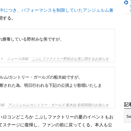
中につき、パフォーマンスを制限していたアンジュルム兼
開する。
断され療養している野村みな美ですが、
イト ニュース詳細
こぶしファクトリー野村みな美に関するお知らせ
ュルム/カントリー・ガールズの船木結ですが、
断された為、明日行われる下記の公演より歌唱いたしま
記
ス詳細
アンジュルム/カントリー・ガールズ 船木結 歌唱再開のお知らせ
てステージに復帰し、ファンの前に戻ってくる。本人も公