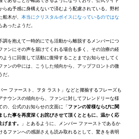
報であることが確認できるようになっており、公式サイト
からぬ予感に身構えないで済むよう配慮されている。野村
た船木が、
本当にクリスタルボイスになっているのではな
もあったようだ。
ファンにその声を届けてくれる場合も多く、その治療の経
のように回復して活動に復帰することまでお知らせしてく
ファンの中には、こうした傾向から、アップフロントの微
うだ。
アナウンスの傾向から、ファンに対してフレンドリーな様
ての、公式のお知らせの文面に「
ファンの皆様ならびに関
ました事を再度深くお詫びさせて頂くとともに、温かく応
上げます。
」とあるように、メンバー ファーストであるか
けるファンへの感謝さえも読み取れるとして、驚きを表明