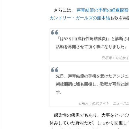
さらには、
声帯結節の手術の経過観察
カントリー・ガールズの船木結
も歌を再
「はやり目(流行性角結膜炎)」と診
活動を再開させて頂く事になりました。
公式サ
先日、声帯結節の手術を受けたアンジ
術後順調に喉も回復し、歌唱が可能と診
す。
公式サイト ニュー
感染性の疾患でもあり、大事をとってハロコンどころか こぶしファクトリーの夏のイベントもお
休みしていた野村だが、しっかり回復し