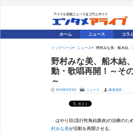
ホーム
ニュース
コラ
トップページ
ニュース
野村みな美、船木結、
野村みな美、船木結
動・歌唱再開！～そ
～
P
F
U
2019年8月3日
ニュース
椿道茂高
はやり目(流行性角結膜炎)の治療のた
村みな美
が活動を再開させる。