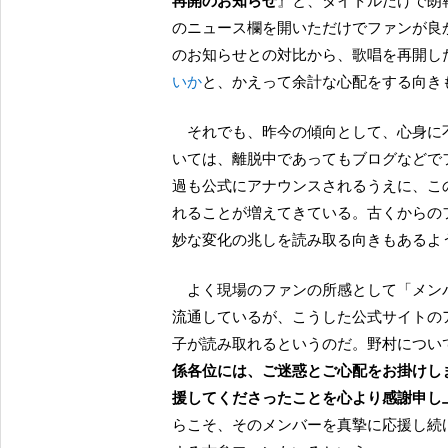
再開のお知らせ
』と、タイトルだけで朗
のニュース欄を開いただけでファンが良
のお知らせとの対比から、歌唱を再開し
いか
と、かえって余計な心配をする向き
それでも、昨今の傾向として、心身に不調を抱えて一時的にでも活動から離脱するメンバーにつ
いては、離脱中であってもブログなどで
過も公式にアナウンスされるうえに、こ
れることが増えてきている。古くからの
妙な変化の兆しを読み取る向きもあるよ
よく現場のファンの所感として「メンバー ファースト、ヲタ ラスト」などと揶揄するフレーズも
流通しているが、こうした公式サイトの
子が読み取れるというのだ。野村につい
係各位には、ご迷惑とご心配をお掛けし
援してくださったことを心より感謝申し
らこそ、そのメンバーを真摯に応援し続