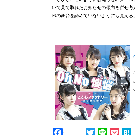
いて見て取れたお知らせの傾向を併せ考
帰の舞台を諦めていないようにも見える
F
T
Li
P