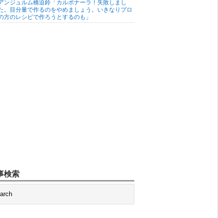
アンジュルム橋迫鈴「カルボナーラ！失敗しまし
た。目分量で作るのをやめましょう。いきなりプロ
の方のレシピで作ろうとするのも」
事検索