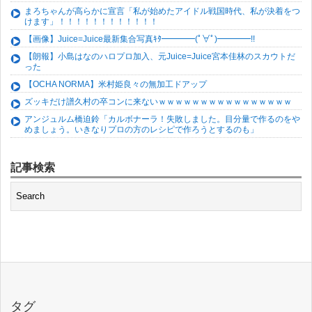
まろちゃんが高らかに宣言「私が始めたアイドル戦国時代、私が決着をつ
けます」！！！！！！！！！！！！
【画像】Juice=Juice最新集合写真ｷﾀ━━━━(ﾟ∀ﾟ)━━━━!!
【朗報】小島はなのハロプロ加入、元Juice=Juice宮本佳林のスカウトだ
った
【OCHA NORMA】米村姫良々の無加工ドアップ
ズッキだけ譜久村の卒コンに来ないｗｗｗｗｗｗｗｗｗｗｗｗｗｗｗｗ
アンジュルム橋迫鈴「カルボナーラ！失敗しました。目分量で作るのをや
めましょう。いきなりプロの方のレシピで作ろうとするのも」
記事検索
タグ