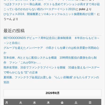
つばきファクトリー 秋山眞緒、ゲストも含めてテンションが高すぎて何が起
こっているのかわからない程のバースデーイベント2019
に
puke
より
ひなフェス2019、開催概要とソロ&シャッフルユニット抽選動画が公開！
に
うーん
より
最近の投稿
BEYOOOOONDS デビュー７周年記念日に新体制発表 ８年目からもビヨ～
～ンと自在に
グループを超えたメンバーケア 小田さくらを継ぐのは松永里愛か河西結心
か
宮本佳林、AIとともに配信システムを構築 10時間生配信の裏側を自ら制
作 ファン「これがDIYか…」
熊井友理奈、渋谷でファンクラブイベントを開催 33歳を迎えるバースデー
で明らかになる “圧” の正体
夏焼雅、ファンクラブ会員証お渡し会 ”らしい距離感” がもたらすファンの
笑顔
2026年8月
月
火
水
木
金
土
日