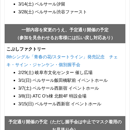
3/14(土) ベルサール汐留
3/28(土) ベルサール渋谷ファースト
一部内容を変更のうえ、予定通り開催の予定
（参加を見合わせるお客様には払い戻し対応あり）
こぶしファクトリー
8thシングル「青春の花/スタートライン」発売記念 チェ
キ・サイン・ジャンケン・個別握手会
2/29(土) 岐阜市文化センター 催し広場
3/1(日) ベルサール飯田橋駅前 イベントホール
3/7(土) ベルサール西新宿 イベントホール
3/8(日) ATC O’s棟 北館4F 特設会場
3/15(日) ベルサール西新宿 イベントホール
予定通り開催の予定（ただし握手会は中止でマスク着用の
お見送り会）