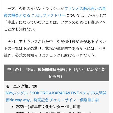
一方、今期のイベントラッシュが
ファンとの触れ合いの最
後の機会となる こぶしファクトリー
については、かろうじて
「中止」になっていないことは、ファンのためにも喜ぶべき
ことかも知れない。
今回、アナウンスされた中止や開催仕様変更があるイベン
トの一覧は下記の通り。状況が流動的であるからには、引き
続き、公式のお知らせはチェックし続けるべきだろう。
中止の上、後日、振替開催日を設ける（ないし払い戻し対
応も可）
モーニング娘。’20
68thシングル『KOKORO＆KARADA/LOVEペディア/人間関
係No way way』発売記念 チェキ・サイン・個別握手会
2/22(土) 岐阜市文化センター 催し広場