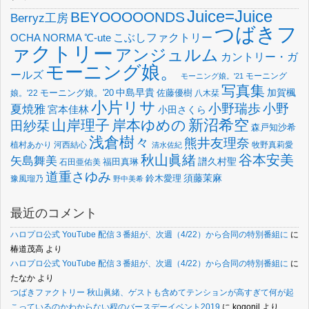
Juice=Juice
BEYOOOOONDS
Berryz工房
つばきフ
OCHA NORMA
℃-ute
こぶしファクトリー
ァクトリー
アンジュルム
カントリー・ガ
モーニング娘。
ールズ
モーニング
モーニング娘。'21
写真集
中島早貴
加賀楓
佐藤優樹
娘。'22
モーニング娘。'20
八木栞
小片リサ
小野瑞歩
小野
夏焼雅
宮本佳林
小田さくら
新沼希空
山岸理子
岸本ゆめの
田紗栞
森戸知沙希
浅倉樹々
熊井友理奈
植村あかり
河西結心
牧野真莉愛
清水佐紀
谷本安美
秋山眞緒
矢島舞美
譜久村聖
福田真琳
石田亜佑美
道重さゆみ
須藤茉麻
鈴木愛理
豫風瑠乃
野中美希
最近のコメント
ハロプロ公式 YouTube 配信３番組が、次週（4/22）から合同の特別番組に
に
椿道茂高
より
ハロプロ公式 YouTube 配信３番組が、次週（4/22）から合同の特別番組に
に
たなか
より
つばきファクトリー 秋山眞緒、ゲストも含めてテンションが高すぎて何が起
こっているのかわからない程のバースデーイベント2019
に
kogonil
より