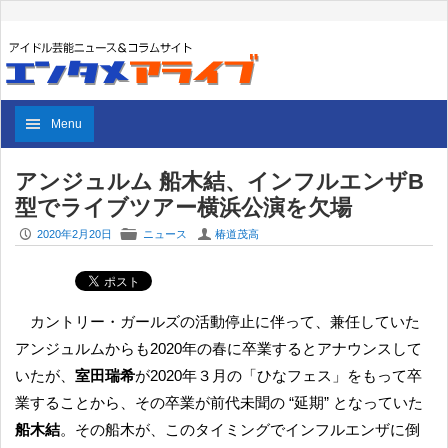
Menu
アンジュルム 船木結、インフルエンザB
型でライブツアー横浜公演を欠場
P
F
U
2020年2月20日
ニュース
椿道茂高
カントリー・ガールズの活動停止に伴って、兼任していた
アンジュルムからも2020年の春に卒業するとアナウンスして
いたが、
室田瑞希
が2020年３月の「ひなフェス」をもって卒
業することから、その卒業が前代未聞の “延期” となっていた
船木結
。その船木が、このタイミングでインフルエンザに倒