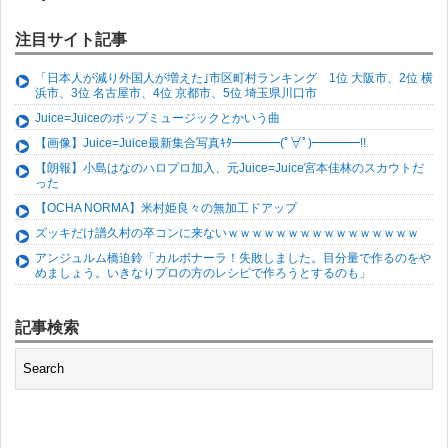
注目サイト記事
「日本人が減り外国人が増えた｣市区町村ランキング 1位 大阪市、2位 横
浜市、3位 名古屋市、4位 京都市、5位 埼玉県川口市
Juice=Juiceのポップミュージックとかいう曲
【画像】Juice=Juice最新集合写真ｷﾀ━━━━(ﾟ∀ﾟ)━━━━!!
【朗報】小島はなのハロプロ加入、元Juice=Juice宮本佳林のスカウトだ
った
【OCHA NORMA】米村姫良々の無加工ドアップ
ズッキだけ譜久村の卒コンに来ないｗｗｗｗｗｗｗｗｗｗｗｗｗｗｗｗ
アンジュルム橋迫鈴「カルボナーラ！失敗しました。目分量で作るのをや
めましょう。いきなりプロの方のレシピで作ろうとするのも」
記事検索