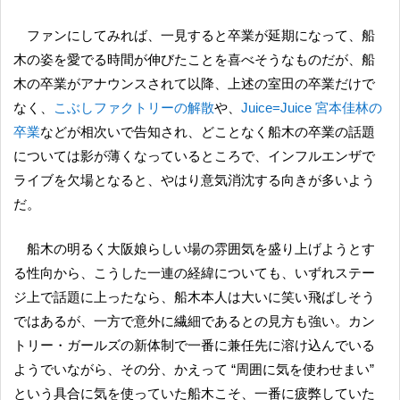
ファンにしてみれば、一見すると卒業が延期になって、船
木の姿を愛でる時間が伸びたことを喜べそうなものだが、船
木の卒業がアナウンスされて以降、上述の室田の卒業だけで
なく、
こぶしファクトリーの解散
や、
Juice=Juice 宮本佳林の
卒業
などが相次いで告知され、どことなく船木の卒業の話題
については影が薄くなっているところで、インフルエンザで
ライブを欠場となると、やはり意気消沈する向きが多いよう
だ。
船木の明るく大阪娘らしい場の雰囲気を盛り上げようとす
る性向から、こうした一連の経緯についても、いずれステー
ジ上で話題に上ったなら、船木本人は大いに笑い飛ばしそう
ではあるが、一方で意外に繊細であるとの見方も強い。カン
トリー・ガールズの新体制で一番に兼任先に溶け込んでいる
ようでいながら、その分、かえって “周囲に気を使わせまい”
という具合に気を使っていた船木こそ、一番に疲弊していた