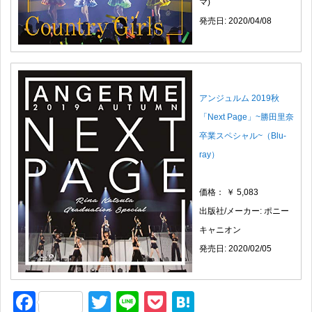
マ)
発売日: 2020/04/08
アンジュルム 2019秋
「Next Page」~勝田里奈
卒業スペシャル~（Blu-
ray）
価格： ￥ 5,083
出版社/メーカー: ポニー
キャニオン
発売日: 2020/02/05
F
T
Li
P
H