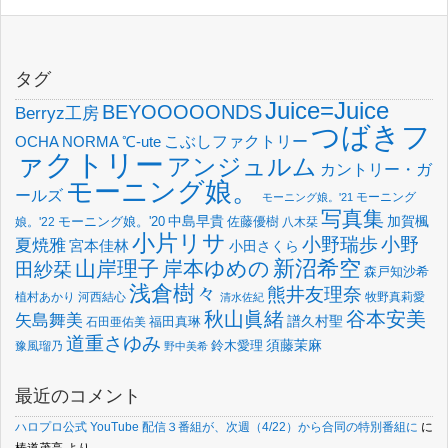
タグ
Juice=Juice
BEYOOOOONDS
Berryz工房
つばきフ
OCHA NORMA
℃-ute
こぶしファクトリー
ァクトリー
アンジュルム
カントリー・ガ
モーニング娘。
ールズ
モーニング
モーニング娘。'21
写真集
中島早貴
加賀楓
佐藤優樹
娘。'22
モーニング娘。'20
八木栞
小片リサ
小野瑞歩
小野
夏焼雅
宮本佳林
小田さくら
新沼希空
山岸理子
岸本ゆめの
田紗栞
森戸知沙希
浅倉樹々
熊井友理奈
植村あかり
河西結心
牧野真莉愛
清水佐紀
谷本安美
秋山眞緒
矢島舞美
譜久村聖
福田真琳
石田亜佑美
道重さゆみ
須藤茉麻
鈴木愛理
豫風瑠乃
野中美希
最近のコメント
ハロプロ公式 YouTube 配信３番組が、次週（4/22）から合同の特別番組に
に