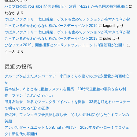
椿道茂高
より
ハロプロ公式 YouTube 配信３番組が、次週（4/22）から合同の特別番組に
に
たなか
より
つばきファクトリー 秋山眞緒、ゲストも含めてテンションが高すぎて何が起
こっているのかわからない程のバースデーイベント2019
に
kogonil
より
つばきファクトリー 秋山眞緒、ゲストも含めてテンションが高すぎて何が起
こっているのかわからない程のバースデーイベント2019
に
puke
より
ひなフェス2019、開催概要とソロ&シャッフルユニット抽選動画が公開！
に
うーん
より
最近の投稿
グループを超えたメンバーケア 小田さくらを継ぐのは松永里愛か河西結心
か
宮本佳林、AIとともに配信システムを構築 10時間生配信の裏側を自ら制
作 ファン「これがDIYか…」
熊井友理奈、渋谷でファンクラブイベントを開催 33歳を迎えるバースデー
で明らかになる “圧” の正体
夏焼雅、ファンクラブ会員証お渡し会 ”らしい距離感” がもたらすファンの
笑顔
アンバサダー・ユニット ConChu! が告げた、2026年夏のハロー！プロジェ
クト新世代の幕開け