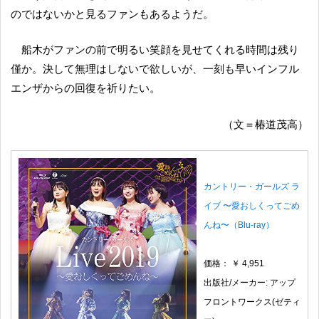
のではないかと見るファンもあるようだ。
船木がファンの前で明るい笑顔を見せてくれる時間は残り
僅か。決して無理はしないで欲しいが、一刻も早いインフル
エンザからの回復を祈りたい。
（文＝椿道茂高）
カントリー・ガールズ ラ
イブ 〜愛おしくってごめ
んね〜（Blu-ray）
価格： ￥ 4,951
出版社/メーカー: アップ
フロントワークス(ゼティ