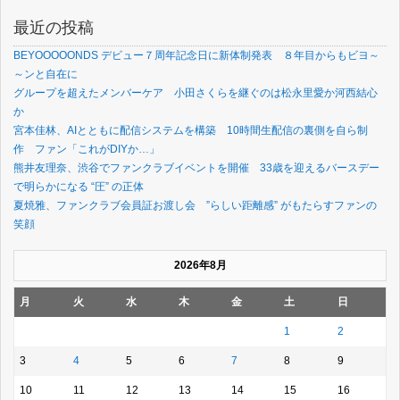
最近の投稿
BEYOOOOONDS デビュー７周年記念日に新体制発表 ８年目からもビヨ～
～ンと自在に
グループを超えたメンバーケア 小田さくらを継ぐのは松永里愛か河西結心
か
宮本佳林、AIとともに配信システムを構築 10時間生配信の裏側を自ら制
作 ファン「これがDIYか…」
熊井友理奈、渋谷でファンクラブイベントを開催 33歳を迎えるバースデー
で明らかになる “圧” の正体
夏焼雅、ファンクラブ会員証お渡し会 ”らしい距離感” がもたらすファンの
笑顔
2026年8月
月
火
水
木
金
土
日
1
2
3
4
5
6
7
8
9
10
11
12
13
14
15
16