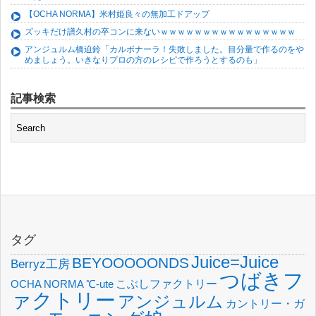
【OCHA NORMA】米村姫良々の無加工ドアップ
ズッキだけ譜久村の卒コンに来ないｗｗｗｗｗｗｗｗｗｗｗｗｗｗｗｗ
アンジュルム橋迫鈴「カルボナーラ！失敗しました。目分量で作るのをや
めましょう。いきなりプロの方のレシピで作ろうとするのも」
記事検索
タグ
Juice=Juice
BEYOOOOONDS
Berryz工房
つばきフ
OCHA NORMA
℃-ute
こぶしファクトリー
ァクトリー
アンジュルム
カントリー・ガ