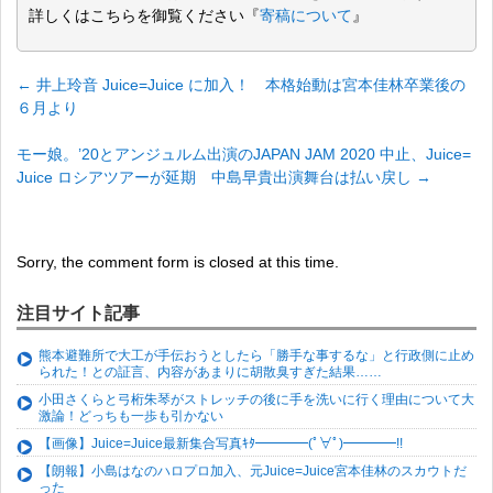
詳しくはこちらを御覧ください『
寄稿について
』
←
井上玲音 Juice=Juice に加入！ 本格始動は宮本佳林卒業後の
６月より
モー娘。’20とアンジュルム出演のJAPAN JAM 2020 中止、Juice=
Juice ロシアツアーが延期 中島早貴出演舞台は払い戻し
→
Sorry, the comment form is closed at this time.
注目サイト記事
熊本避難所で大工が手伝おうとしたら「勝手な事するな」と行政側に止め
られた！との証言、内容があまりに胡散臭すぎた結果……
小田さくらと弓桁朱琴がストレッチの後に手を洗いに行く理由について大
激論！どっちも一歩も引かない
【画像】Juice=Juice最新集合写真ｷﾀ━━━━(ﾟ∀ﾟ)━━━━!!
【朗報】小島はなのハロプロ加入、元Juice=Juice宮本佳林のスカウトだ
った