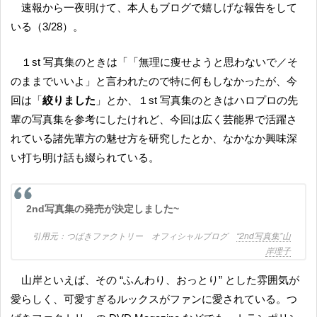
速報から一夜明けて、本人もブログで嬉しげな報告をして
いる（3/28）。
１st 写真集のときは「「無理に痩せようと思わないで／そ
のままでいいよ」と言われたので特に何もしなかったが、今
回は「
絞りました
」とか、１st 写真集のときはハロプロの先
輩の写真集を参考にしたけれど、今回は広く芸能界で活躍さ
れている諸先輩方の魅せ方を研究したとか、なかなか興味深
い打ち明け話も綴られている。
2nd写真集の発売が決定しました~
つばきファクトリー オフィシャルブログ
“2nd写真集”山
岸理子
山岸といえば、その “ふんわり、おっとり” とした雰囲気が
愛らしく、可愛すぎるルックスがファンに愛されている。つ