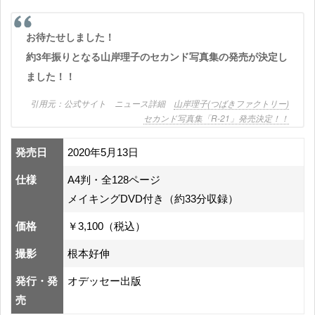
お待たせしました！
約3年振りとなる山岸理子のセカンド写真集の発売が決定し
ました！！
公式サイト ニュース詳細
山岸理子(つばきファクトリー)
セカンド写真集「R-21」発売決定！！
発売日
2020年5月13日
仕様
A4判・全128ページ
メイキングDVD付き（約33分収録）
価格
￥3,100（税込）
撮影
根本好伸
発行・発
オデッセー出版
売