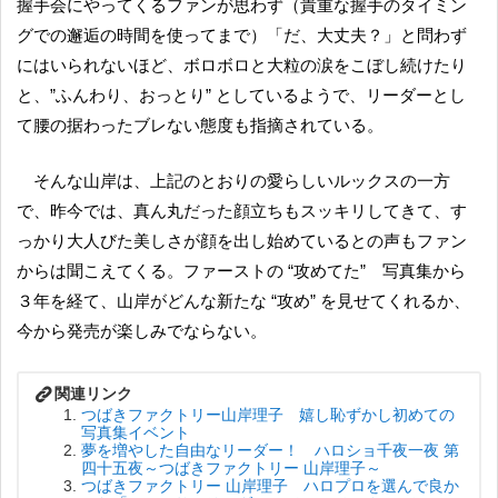
握手会にやってくるファンが思わず（貴重な握手のタイミン
グでの邂逅の時間を使ってまで）「だ、大丈夫？」と問わず
にはいられないほど、ボロボロと大粒の涙をこぼし続けたり
と、”ふんわり、おっとり” としているようで、リーダーとし
て腰の据わったブレない態度も指摘されている。
そんな山岸は、上記のとおりの愛らしいルックスの一方
で、昨今では、真ん丸だった顔立ちもスッキリしてきて、す
っかり大人びた美しさが顔を出し始めているとの声もファン
からは聞こえてくる。ファーストの “攻めてた” 写真集から
３年を経て、山岸がどんな新たな “攻め” を見せてくれるか、
今から発売が楽しみでならない。
つばきファクトリー山岸理子 嬉し恥ずかし初めての
写真集イベント
夢を増やした自由なリーダー！ ハロショ千夜一夜 第
四十五夜～つばきファクトリー 山岸理子～
つばきファクトリー 山岸理子 ハロプロを選んで良か