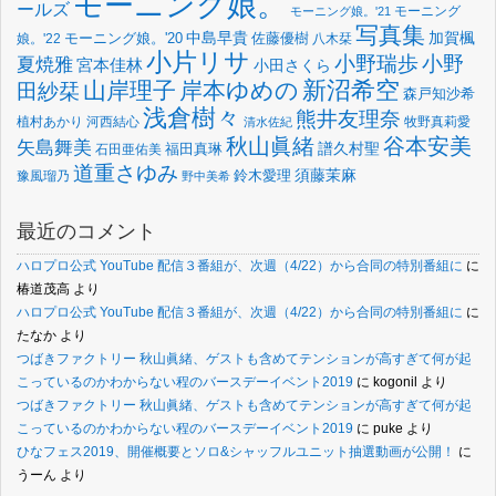
モーニング娘。
ールズ
モーニング
モーニング娘。'21
写真集
中島早貴
加賀楓
佐藤優樹
娘。'22
モーニング娘。'20
八木栞
小片リサ
小野瑞歩
小野
夏焼雅
宮本佳林
小田さくら
新沼希空
山岸理子
岸本ゆめの
田紗栞
森戸知沙希
浅倉樹々
熊井友理奈
植村あかり
河西結心
牧野真莉愛
清水佐紀
谷本安美
秋山眞緒
矢島舞美
譜久村聖
福田真琳
石田亜佑美
道重さゆみ
須藤茉麻
鈴木愛理
豫風瑠乃
野中美希
最近のコメント
ハロプロ公式 YouTube 配信３番組が、次週（4/22）から合同の特別番組に
に
椿道茂高
より
ハロプロ公式 YouTube 配信３番組が、次週（4/22）から合同の特別番組に
に
たなか
より
つばきファクトリー 秋山眞緒、ゲストも含めてテンションが高すぎて何が起
こっているのかわからない程のバースデーイベント2019
に
kogonil
より
つばきファクトリー 秋山眞緒、ゲストも含めてテンションが高すぎて何が起
こっているのかわからない程のバースデーイベント2019
に
puke
より
ひなフェス2019、開催概要とソロ&シャッフルユニット抽選動画が公開！
に
うーん
より