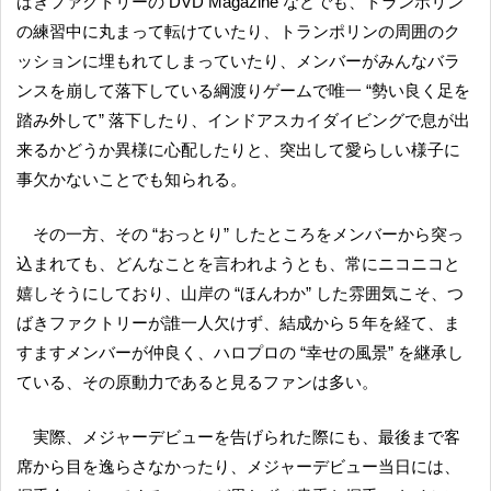
ばきファクトリーの DVD Magazine などでも、トランポリン
の練習中に丸まって転けていたり、トランポリンの周囲のク
ッションに埋もれてしまっていたり、メンバーがみんなバラ
ンスを崩して落下している綱渡りゲームで唯一 “勢い良く足を
踏み外して” 落下したり、インドアスカイダイビングで息が出
来るかどうか異様に心配したりと、突出して愛らしい様子に
事欠かないことでも知られる。
その一方、その “おっとり” したところをメンバーから突っ
込まれても、どんなことを言われようとも、常にニコニコと
嬉しそうにしており、山岸の “ほんわか” した雰囲気こそ、つ
ばきファクトリーが誰一人欠けず、結成から５年を経て、ま
すますメンバーが仲良く、ハロプロの “幸せの風景” を継承し
ている、その原動力であると見るファンは多い。
実際、メジャーデビューを告げられた際にも、最後まで客
席から目を逸らさなかったり、メジャーデビュー当日には、