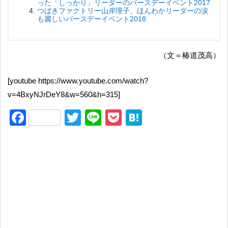
った「しっかり」リーダーのバースデーイベント2017
つばきファクトリー山岸理子、ほんわかリーダーの涙
も麗しいバースデーイベント2018
（文＝椿道茂高）
[youtube https://www.youtube.com/watch?
v=4BxyNJrDeY8&w=560&h=315]
F
T
Li
P
H
a
wi
n
o
at
c
tt
e
ck
e
e
er
et
n
b
a
o
o