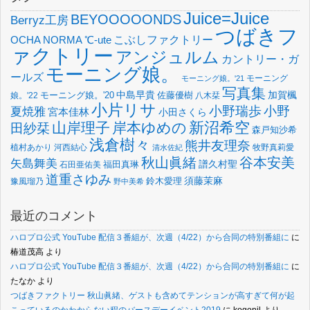
Juice=Juice
BEYOOOOONDS
Berryz工房
つばきフ
OCHA NORMA
℃-ute
こぶしファクトリー
ァクトリー
アンジュルム
カントリー・ガ
モーニング娘。
ールズ
モーニング
モーニング娘。'21
写真集
中島早貴
加賀楓
佐藤優樹
娘。'22
モーニング娘。'20
八木栞
小片リサ
小野瑞歩
小野
夏焼雅
宮本佳林
小田さくら
新沼希空
山岸理子
岸本ゆめの
田紗栞
森戸知沙希
浅倉樹々
熊井友理奈
植村あかり
河西結心
牧野真莉愛
清水佐紀
谷本安美
秋山眞緒
矢島舞美
譜久村聖
福田真琳
石田亜佑美
道重さゆみ
須藤茉麻
鈴木愛理
豫風瑠乃
野中美希
最近のコメント
ハロプロ公式 YouTube 配信３番組が、次週（4/22）から合同の特別番組に
に
椿道茂高
より
ハロプロ公式 YouTube 配信３番組が、次週（4/22）から合同の特別番組に
に
たなか
より
つばきファクトリー 秋山眞緒、ゲストも含めてテンションが高すぎて何が起