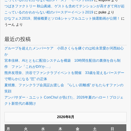
こっているのかわからない程のバースデーイベント2019
に
kogonil
より
つばきファクトリー 秋山眞緒、ゲストも含めてテンションが高すぎて何が起
こっているのかわからない程のバースデーイベント2019
に
puke
より
ひなフェス2019、開催概要とソロ&シャッフルユニット抽選動画が公開！
に
うーん
より
最近の投稿
グループを超えたメンバーケア 小田さくらを継ぐのは松永里愛か河西結心
か
宮本佳林、AIとともに配信システムを構築 10時間生配信の裏側を自ら制
作 ファン「これがDIYか…」
熊井友理奈、渋谷でファンクラブイベントを開催 33歳を迎えるバースデー
で明らかになる “圧” の正体
夏焼雅、ファンクラブ会員証お渡し会 ”らしい距離感” がもたらすファンの
笑顔
アンバサダー・ユニット ConChu! が告げた、2026年夏のハロー！プロジェ
クト新世代の幕開け
2026年8月
月
火
水
木
金
土
日