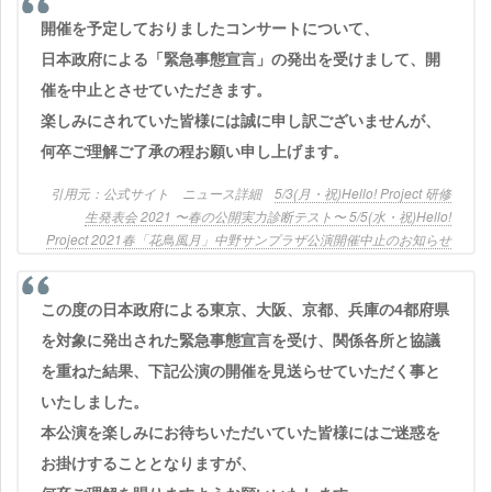
開催を予定しておりましたコンサートについて、
日本政府による「緊急事態宣言」の発出を受けまして、開
催を中止とさせていただきます。
楽しみにされていた皆様には誠に申し訳ございませんが、
何卒ご理解ご了承の程お願い申し上げます。
公式サイト ニュース詳細
5/3(月・祝)Hello! Project 研修
生発表会 2021 〜春の公開実力診断テスト〜 5/5(水・祝)Hello!
Project 2021春「花鳥風月」中野サンプラザ公演開催中止のお知らせ
この度の日本政府による東京、大阪、京都、兵庫の4都府県
を対象に発出された緊急事態宣言を受け、関係各所と協議
を重ねた結果、下記公演の開催を見送らせていただく事と
いたしました。
本公演を楽しみにお待ちいただいていた皆様にはご迷惑を
お掛けすることとなりますが、