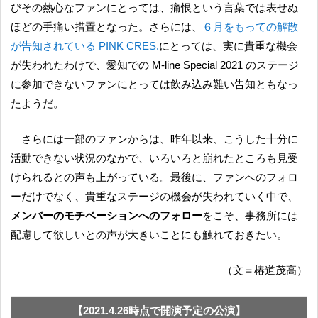
びその熱心なファンにとっては、痛恨という言葉では表せぬ
ほどの手痛い措置となった。さらには、
６月をもっての解散
が告知されている PINK CRES.
にとっては、実に貴重な機会
が失われたわけで、愛知での M-line Special 2021 のステージ
に参加できないファンにとっては飲み込み難い告知ともなっ
たようだ。
さらには一部のファンからは、昨年以来、こうした十分に
活動できない状況のなかで、いろいろと崩れたところも見受
けられるとの声も上がっている。最後に、ファンへのフォロ
ーだけでなく、貴重なステージの機会が失われていく中で、
メンバーのモチベーションへのフォロー
をこそ、事務所には
配慮して欲しいとの声が大きいことにも触れておきたい。
（文＝椿道茂高）
【2021.4.26時点で開演予定の公演】