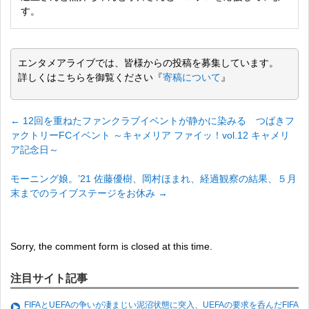
す。
エンタメアライブでは、皆様からの投稿を募集しています。
詳しくはこちらを御覧ください『
寄稿について
』
←
12回を重ねたファンクラブイベントが静かに染みる つばきフ
ァクトリーFCイベント ～キャメリア ファイッ！vol.12 キャメリ
ア記念日～
モーニング娘。’21 佐藤優樹、岡村ほまれ、経過観察の結果、５月
末までのライブステージをお休み
→
Sorry, the comment form is closed at this time.
注目サイト記事
FIFAとUEFAの争いが凄まじい泥沼状態に突入、UEFAの要求を呑んだFIFA