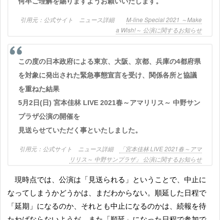
何卒ご理解を賜りますようお願いいたします。
公式サイト ニュース詳細
M-line Special 2021 ～Make
a Wish!～ 公演に関するお知らせ
この度の日本政府による東京、大阪、京都、兵庫の4都府県
を対象に発出された緊急事態宣言を受け、関係各所と協議
を重ねた結果
5月2日(日) 宮本佳林 LIVE 2021春～アマリリス～ 中野サン
プラザ公演の開催を
見送らせていただく事といたしました。
公式サイト ニュース詳細
「宮本佳林 LIVE 2021春～アマ
リリス～ 中野サンプラザ」 公演に関するお知らせ
現時点では、公演は「見送られる」ということで、中止に
なってしまうかどうかは、まだわからない。順延した日程で
「延期」になるのか、それとも中止になるのかは、続報を待
たねばならないようだ。また「順延」になった日程で参加で