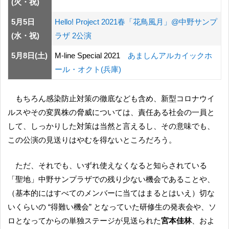
(火・祝)
5月5日
Hello! Project 2021春「花鳥風月」@中野サンプ
(水・祝)
ラザ 2公演
5月8日(土)
M-line Special 2021
あましんアルカイックホ
ール・オクト(兵庫)
もちろん感染防止対策の徹底なども含め、新型コロナウイ
ルスやその変異株の脅威については、責任ある社会の一員と
して、しっかりした対策は当然と言えるし、その意味でも、
この公演の見送りはやむを得ないところだろう。
ただ、それでも、いずれ使えなくなると知らされている
「聖地」中野サンプラザでの残り少ない機会であることや、
（基本的にはすべてのメンバーに当てはまるとはいえ）切な
いくらいの “得難い機会” となっていた研修生の発表会や、ソ
ロとなってからの単独ステージが見送られた
宮本佳林
、およ