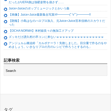
だったがUEFA側は強硬姿勢を崩さず……
Juice=Juiceのポップミュージックとかいう曲
【画像】Juice=Juice最新集合写真ｷﾀ━━━━(ﾟ∀ﾟ)━━━━!!
【朗報】小島はなのハロプロ加入、元Juice=Juice宮本佳林のスカウトだ
った
【OCHA NORMA】米村姫良々の無加工ドアップ
ズッキだけ譜久村の卒コンに来ないｗｗｗｗｗｗｗｗｗｗｗｗｗｗｗｗ
アンジュルム橋迫鈴「カルボナーラ！失敗しました。目分量で作るのをや
めましょう。いきなりプロの方のレシピで作ろうとするのも」
記事検索
タグ