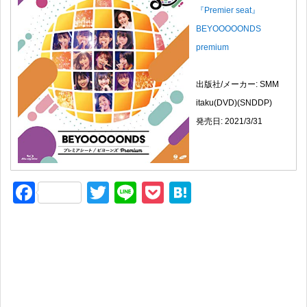
『Premier seat』
BEYOOOOONDS
premium
出版社/メーカー: SMM
itaku(DVD)(SNDDP)
発売日: 2021/3/31
F
T
Li
P
H
a
wi
n
o
at
c
tt
e
ck
e
e
er
et
n
b
a
o