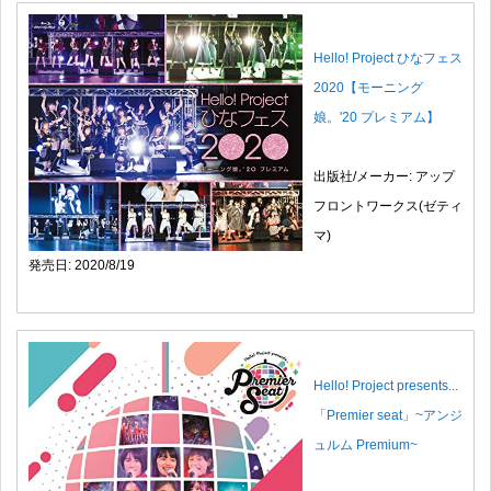
Hello! Project ひなフェス
2020【モーニング
娘。'20 プレミアム】
出版社/メーカー: アップ
フロントワークス(ゼティ
マ)
発売日: 2020/8/19
Hello! Project presents...
「Premier seat」~アンジ
ュルム Premium~