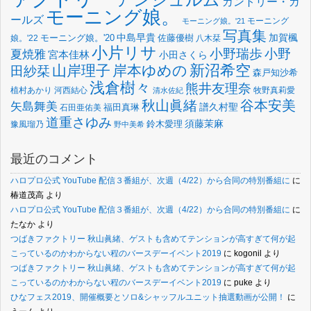
カントリー・ガ
モーニング娘。
ールズ
モーニング
モーニング娘。'21
写真集
中島早貴
加賀楓
佐藤優樹
娘。'22
モーニング娘。'20
八木栞
小片リサ
小野瑞歩
小野
夏焼雅
宮本佳林
小田さくら
新沼希空
山岸理子
岸本ゆめの
田紗栞
森戸知沙希
浅倉樹々
熊井友理奈
植村あかり
河西結心
牧野真莉愛
清水佐紀
谷本安美
秋山眞緒
矢島舞美
譜久村聖
福田真琳
石田亜佑美
道重さゆみ
須藤茉麻
鈴木愛理
豫風瑠乃
野中美希
最近のコメント
ハロプロ公式 YouTube 配信３番組が、次週（4/22）から合同の特別番組に
に
椿道茂高
より
ハロプロ公式 YouTube 配信３番組が、次週（4/22）から合同の特別番組に
に
たなか
より
つばきファクトリー 秋山眞緒、ゲストも含めてテンションが高すぎて何が起
こっているのかわからない程のバースデーイベント2019
に
kogonil
より
つばきファクトリー 秋山眞緒、ゲストも含めてテンションが高すぎて何が起
こっているのかわからない程のバースデーイベント2019
に
puke
より
ひなフェス2019、開催概要とソロ&シャッフルユニット抽選動画が公開！
に