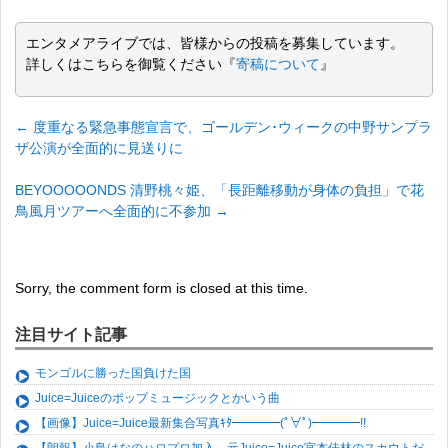
エンタメアライブでは、皆様からの投稿を募集しています。
詳しくはこちらを御覧ください『
寄稿について
』
←
度重なる緊急事態宣言で、ゴールデン･ウィークの中野サンプラ
ザ公演が全面的に見送りに
BEYOOOOONDS 清野桃々姫、「長距離移動が身体の負担」で花
鳥風月ツアーへ全面的に不参加
→
Sorry, the comment form is closed at this time.
注目サイト記事
モンゴルに勝った国負けた国
Juice=Juiceのポップミュージックとかいう曲
【画像】Juice=Juice最新集合写真ｷﾀ━━━━(ﾟ∀ﾟ)━━━━!!