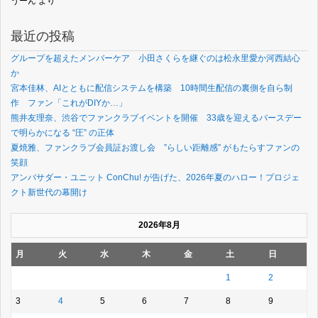
うーん
より
最近の投稿
グループを超えたメンバーケア 小田さくらを継ぐのは松永里愛か河西結心
か
宮本佳林、AIとともに配信システムを構築 10時間生配信の裏側を自ら制
作 ファン「これがDIYか…」
熊井友理奈、渋谷でファンクラブイベントを開催 33歳を迎えるバースデー
で明らかになる “圧” の正体
夏焼雅、ファンクラブ会員証お渡し会 ”らしい距離感” がもたらすファンの
笑顔
アンバサダー・ユニット ConChu! が告げた、2026年夏のハロー！プロジェ
クト新世代の幕開け
2026年8月
月
火
水
木
金
土
日
1
2
3
4
5
6
7
8
9