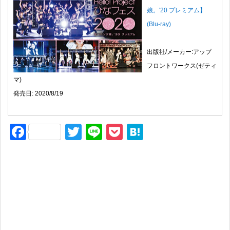
娘。'20 プレミアム】
(Blu-ray)
出版社/メーカー:アップ
フロントワークス(ゼティ
マ)
発売日: 2020/8/19
F
T
Li
P
H
a
wi
n
o
at
c
tt
e
ck
e
e
er
et
n
b
a
o