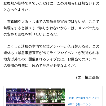
動復帰が期待できていただけに、このお知らせは切ないもの
となったようだ。
首都圏や大阪・兵庫での緊急事態宣言ではないが、ここで
無理をすると後々まで祟りかねないからには、メンバーたち
の安静と回復を祈りたいところだ。
こうした諸般の事情で登壇メンバーが入れ替わる分、この
連休も（緊急事態宣言が出てライブやイベントが見送られる
地方以外での）開催されるライブには、お目当てのメンバー
の登壇の有無に、改めて注意が必要なようだ。
（文＝椿道茂高）
Hello! Project ひなフェス
2020【モーニング