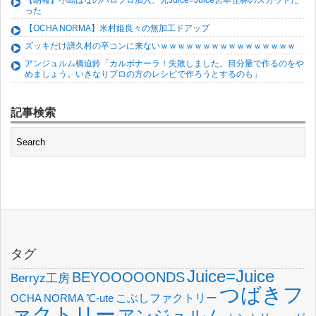
【朗報】小島はなのハロプロ加入、元Juice=Juice宮本佳林のスカウトだ
った
【OCHA NORMA】米村姫良々の無加工ドアップ
ズッキだけ譜久村の卒コンに来ないｗｗｗｗｗｗｗｗｗｗｗｗｗｗｗｗ
アンジュルム橋迫鈴「カルボナーラ！失敗しました。目分量で作るのをや
めましょう。いきなりプロの方のレシピで作ろうとするのも」
記事検索
タグ
Juice=Juice
BEYOOOOONDS
Berryz工房
つばきフ
OCHA NORMA
℃-ute
こぶしファクトリー
ァクトリー
アンジュルム