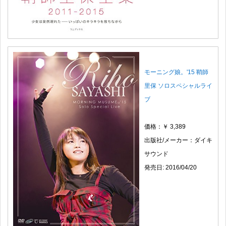
モーニング娘。'15 鞘師
里保 ソロスペシャルライ
ブ
価格：￥ 3,389
出版社/メーカー：ダイキ
サウンド
発売日: 2016/04/20