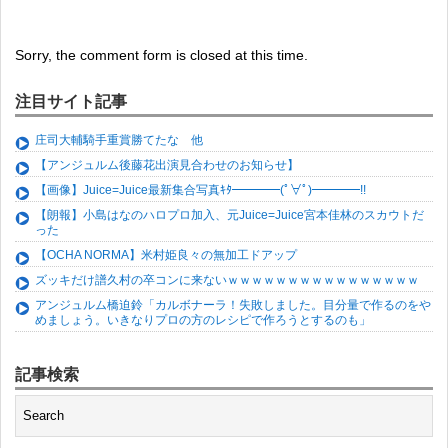
Sorry, the comment form is closed at this time.
注目サイト記事
庄司大輔騎手重賞勝てたな 他
【アンジュルム後藤花出演見合わせのお知らせ】
【画像】Juice=Juice最新集合写真ｷﾀ━━━━(ﾟ∀ﾟ)━━━━!!
【朗報】小島はなのハロプロ加入、元Juice=Juice宮本佳林のスカウトだ
った
【OCHA NORMA】米村姫良々の無加工ドアップ
ズッキだけ譜久村の卒コンに来ないｗｗｗｗｗｗｗｗｗｗｗｗｗｗｗｗ
アンジュルム橋迫鈴「カルボナーラ！失敗しました。目分量で作るのをや
めましょう。いきなりプロの方のレシピで作ろうとするのも」
記事検索