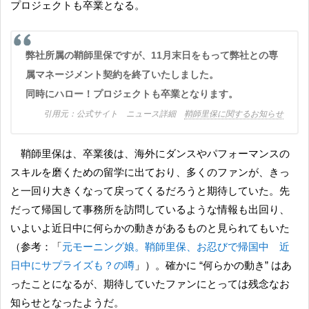
プロジェクトも卒業となる。
弊社所属の鞘師里保ですが、11月末日をもって弊社との専
属マネージメント契約を終了いたしました。
同時にハロー！プロジェクトも卒業となります。
公式サイト ニュース詳細
鞘師里保に関するお知らせ
鞘師里保は、卒業後は、海外にダンスやパフォーマンスの
スキルを磨くための留学に出ており、多くのファンが、きっ
と一回り大きくなって戻ってくるだろうと期待していた。先
だって帰国して事務所を訪問しているような情報も出回り、
いよいよ近日中に何らかの動きがあるものと見られてもいた
（参考：「
元モーニング娘。鞘師里保、お忍びで帰国中 近
日中にサプライズも？の噂
」）。確かに “何らかの動き” はあ
ったことになるが、期待していたファンにとっては残念なお
知らせとなったようだ。