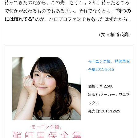
待ってきたのだから、この先、もう１，２年、待ったところ
で何かが変わるものでもあるまい。それでなくとも、”
待つの
には慣れてる
” のが、ハロプロファンでもあったはずだから。
（文＝椿道茂高）
モーニング娘。 鞘師里保
全集2011-2015
価格：￥ 2,500
出版社/メーカー：ワニブ
ックス
発売日: 2015/12/25