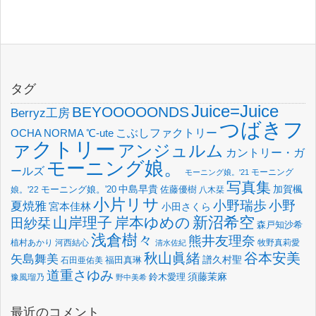
タグ
Juice=Juice
BEYOOOOONDS
Berryz工房
つばきフ
OCHA NORMA
℃-ute
こぶしファクトリー
ァクトリー
アンジュルム
カントリー・ガ
モーニング娘。
ールズ
モーニング
モーニング娘。'21
写真集
中島早貴
加賀楓
佐藤優樹
娘。'22
モーニング娘。'20
八木栞
小片リサ
小野瑞歩
小野
夏焼雅
宮本佳林
小田さくら
新沼希空
山岸理子
岸本ゆめの
田紗栞
森戸知沙希
浅倉樹々
熊井友理奈
植村あかり
河西結心
牧野真莉愛
清水佐紀
谷本安美
秋山眞緒
矢島舞美
譜久村聖
福田真琳
石田亜佑美
道重さゆみ
須藤茉麻
鈴木愛理
豫風瑠乃
野中美希
最近のコメント