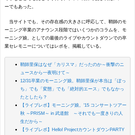
ーでもあった。
当サイトでも、その存在感の大きさに呼応して、鞘師のモ
ーニング卒業のアナウンス段階ではいくつかのコラムを、モ
ーニング娘。としての最後のライブやカウントダウンでの卒
業セレモニーについてはレポを、掲載している。
鞘師里保はなぜ「カリスマ」だったのか～衝撃のニ
ュースから一夜明けて～
12/31卒業のモーニング娘。鞘師里保が本当は「ぼっ
ち」でも「変態」でも「絶対的エース」でもなかっ
たとしたら？
【ライブレポ】モーニング娘。’15 コンサートツアー
秋 ～PRISM～ in 武道館 ～それでも一度きりの人
生だから～
【ライブレポ】Hello! ProjectカウントダウンPARTY