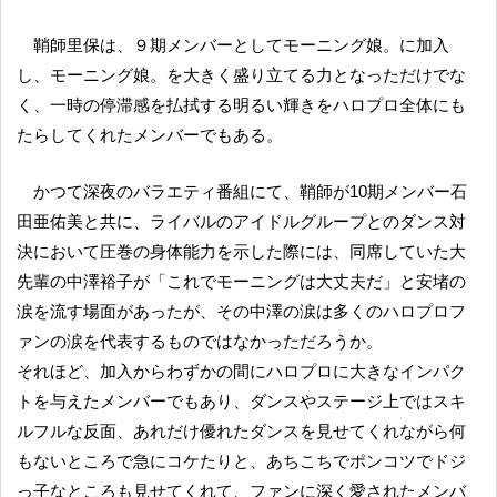
鞘師里保は、９期メンバーとしてモーニング娘。に加入
し、モーニング娘。を大きく盛り立てる力となっただけでな
く、一時の停滞感を払拭する明るい輝きをハロプロ全体にも
たらしてくれたメンバーでもある。
かつて深夜のバラエティ番組にて、鞘師が10期メンバー石
田亜佑美と共に、ライバルのアイドルグループとのダンス対
決において圧巻の身体能力を示した際には、同席していた大
先輩の中澤裕子が「これでモーニングは大丈夫だ」と安堵の
涙を流す場面があったが、その中澤の涙は多くのハロプロフ
ァンの涙を代表するものではなかっただろうか。
それほど、加入からわずかの間にハロプロに大きなインパク
トを与えたメンバーでもあり、ダンスやステージ上ではスキ
ルフルな反面、あれだけ優れたダンスを見せてくれながら何
もないところで急にコケたりと、あちこちでポンコツでドジ
っ子なところも見せてくれて、ファンに深く愛されたメンバ