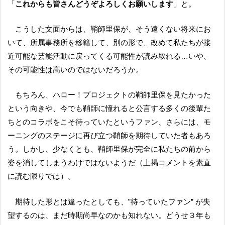
「
これからも皆さんどうぞよろしくお願いします
」と。
こうした文面からは、鞘師里保が、そう遠くない将来にお
いて、所属事務所を移籍して、別の形で、改めて私たちが接
近可能な芸能活動に戻ってくる可能性が読み取れる…いや、
その可能性は高いのではないだろうか。
もちろん、ハロー！プロジェクトの鞘師里保を見たかった
という向きや、今でも鞘師に憧れると公言する多くの後輩た
ちとのコラボをこそ待っていたというファン、さらには、モ
ーニングのステージに再び立つ鞘師を期待していた者もあろ
う。しかし、少なくとも、鞘師里保が完全に私たちの前から
姿を消してしまうわけではないようだ（上掲コメントを素直
に読む限りでは）。
期待した形とは違ったとしても、”待っていたファン” が失
望するのは、まだ時期尚早なのかも知れない。どうせ３年も