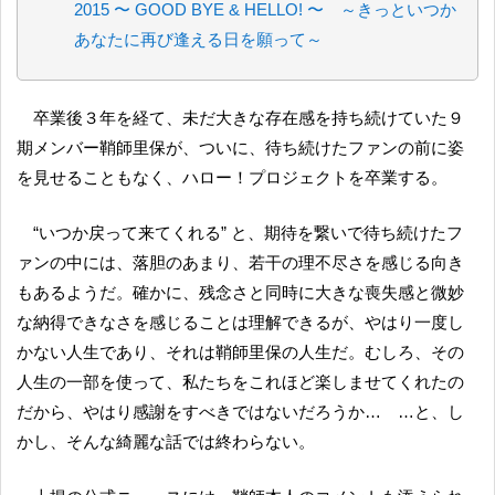
2015 〜 GOOD BYE & HELLO! 〜 ～きっといつか
あなたに再び逢える日を願って～
卒業後３年を経て、未だ大きな存在感を持ち続けていた９
期メンバー鞘師里保が、ついに、待ち続けたファンの前に姿
を見せることもなく、ハロー！プロジェクトを卒業する。
“いつか戻って来てくれる” と、期待を繋いで待ち続けたフ
ァンの中には、落胆のあまり、若干の理不尽さを感じる向き
もあるようだ。確かに、残念さと同時に大きな喪失感と微妙
な納得できなさを感じることは理解できるが、やはり一度し
かない人生であり、それは鞘師里保の人生だ。むしろ、その
人生の一部を使って、私たちをこれほど楽しませてくれたの
だから、やはり感謝をすべきではないだろうか… …と、し
かし、そんな綺麗な話では終わらない。