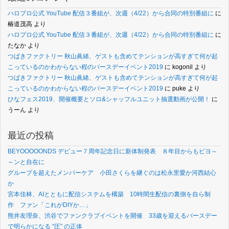
ハロプロ公式 YouTube 配信３番組が、次週（4/22）から合同の特別番組に
に
椿道茂高
より
ハロプロ公式 YouTube 配信３番組が、次週（4/22）から合同の特別番組に
に
たなか
より
つばきファクトリー 秋山眞緒、ゲストも含めてテンションが高すぎて何が起
こっているのかわからない程のバースデーイベント2019
に
kogonil
より
つばきファクトリー 秋山眞緒、ゲストも含めてテンションが高すぎて何が起
こっているのかわからない程のバースデーイベント2019
に
puke
より
ひなフェス2019、開催概要とソロ&シャッフルユニット抽選動画が公開！
に
うーん
より
最近の投稿
BEYOOOOONDS デビュー７周年記念日に新体制発表 ８年目からもビヨ～
～ンと自在に
グループを超えたメンバーケア 小田さくらを継ぐのは松永里愛か河西結心
か
宮本佳林、AIとともに配信システムを構築 10時間生配信の裏側を自ら制
作 ファン「これがDIYか…」
熊井友理奈、渋谷でファンクラブイベントを開催 33歳を迎えるバースデー
で明らかになる “圧” の正体