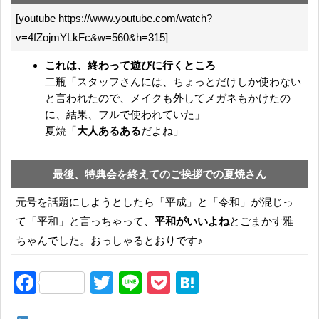
[youtube https://www.youtube.com/watch?
v=4fZojmYLkFc&w=560&h=315]
これは、終わって遊びに行くところ
二瓶「スタッフさんには、ちょっとだけしか使わない
と言われたので、メイクも外してメガネもかけたの
に、結果、フルで使われていた」
夏焼「
大人あるある
だよね」
最後、特典会を終えてのご挨拶での夏焼さん
元号を話題にしようとしたら「平成」と「令和」が混じっ
て「平和」と言っちゃって、
平和がいいよね
とごまかす雅
ちゃんでした。おっしゃるとおりです♪
F
T
Li
P
H
a
wi
n
o
at