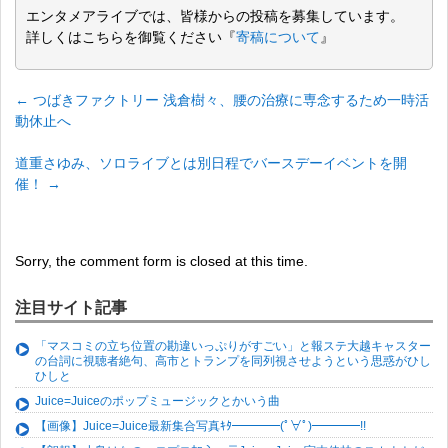
エンタメアライブでは、皆様からの投稿を募集しています。
詳しくはこちらを御覧ください『
寄稿について
』
←
つばきファクトリー 浅倉樹々、腰の治療に専念するため一時活
動休止へ
道重さゆみ、ソロライブとは別日程でバースデーイベントを開
催！
→
Sorry, the comment form is closed at this time.
注目サイト記事
「マスコミの立ち位置の勘違いっぷりがすごい」と報ステ大越キャスター
の台詞に視聴者絶句、高市とトランプを同列視させようという思惑がひし
ひしと
Juice=Juiceのポップミュージックとかいう曲
【画像】Juice=Juice最新集合写真ｷﾀ━━━━(ﾟ∀ﾟ)━━━━!!