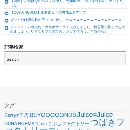
【朗報】小島はなのハロプロ加入、元Juice=Juice宮本佳林のスカウトだ
った
【OCHA NORMA】米村姫良々の無加工ドアップ
ズッキだけ譜久村の卒コンに来ないｗｗｗｗｗｗｗｗｗｗｗｗｗｗｗｗ
アンジュルム橋迫鈴「カルボナーラ！失敗しました。目分量で作るのをや
めましょう。いきなりプロの方のレシピで作ろうとするのも」
記事検索
タグ
Juice=Juice
BEYOOOOONDS
Berryz工房
つばきフ
OCHA NORMA
℃-ute
こぶしファクトリー