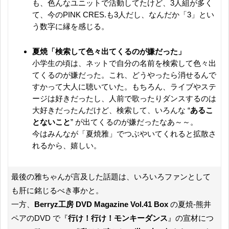
も、色んなユニットで活動してたけど、3人組が多く
て、今のPINK CRES.も3人だし、なんだか「3」とい
う数字に縁を感じる。
夏焼「検索して色々出てくるのが嫌だった」
小学生の頃は、ネットで自分の名前を検索して色々出
てくるのが嫌だった。これ、どうやったら消せるんで
すかって大人に聴いていた。もちろん、ライブやステ
ージは好きだったし、人前で歌ったりダンスするのは
大好きだったんだけど、検索して、いろんな “
あるこ
とないこと
” が出てくるのが嫌だったなあ～～。
今はみんなが「夏焼雅」でつぶやいてくれると拡散さ
れるから、嬉しい。
最後の雅ちゃんが言及した話題は、いろいろファンとして
も肝に銘じるべき事かと。
一方、
Berryz工房 DVD Magazine Vol.41 Box
の夏焼-熊井
ペアのDVD で『
行け！行け！モンキーダンス
』の宣材につ