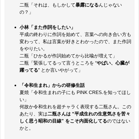
二瓶「それは、もしかして
暴露になる
んじゃない
の？」
小林「また作詞をしたい」
平成の終わりに作詞を始めて、言葉への向き合い方も
変わって、私は言葉が好きとわかったので、また作詞
をやりたい。
二瓶「ひかるが作詞始めてから比喩が増えて」
二瓶「緊張してるって言うところを “
やばい、心臓が
躍ってる
” とか言いやがって」
「令和生まれ」からの研修生話
夏焼「令和生まれの子にも PINK CRES.を知ってほし
い」
何故か令和生れを超チャラく表現する二瓶さん。この
あたり、実は
二瓶さんは “平成生れの生意気さを苦々
しく思う昭和の目線” をこそ内面化してる
のではない
かと。