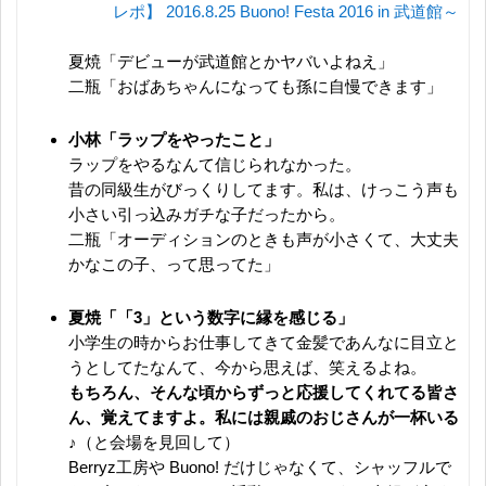
レポ】 2016.8.25 Buono! Festa 2016 in 武道館～
夏焼「デビューが武道館とかヤバいよねえ」
二瓶「おばあちゃんになっても孫に自慢できます」
小林「ラップをやったこと」
ラップをやるなんて信じられなかった。
昔の同級生がびっくりしてます。私は、けっこう声も
小さい引っ込みガチな子だったから。
二瓶「オーディションのときも声が小さくて、大丈夫
かなこの子、って思ってた」
夏焼「「3」という数字に縁を感じる」
小学生の時からお仕事してきて金髪であんなに目立と
うとしてたなんて、今から思えば、笑えるよね。
もちろん、そんな頃からずっと応援してくれてる皆さ
ん、覚えてますよ。私には親戚のおじさんが一杯いる
♪
（と会場を見回して）
Berryz工房や Buono! だけじゃなくて、シャッフルで