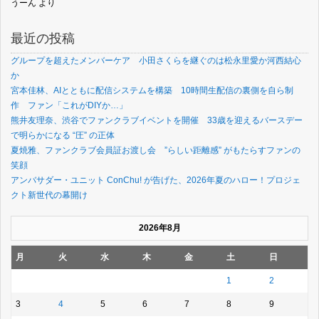
うーん
より
最近の投稿
グループを超えたメンバーケア 小田さくらを継ぐのは松永里愛か河西結心
か
宮本佳林、AIとともに配信システムを構築 10時間生配信の裏側を自ら制
作 ファン「これがDIYか…」
熊井友理奈、渋谷でファンクラブイベントを開催 33歳を迎えるバースデー
で明らかになる “圧” の正体
夏焼雅、ファンクラブ会員証お渡し会 ”らしい距離感” がもたらすファンの
笑顔
アンバサダー・ユニット ConChu! が告げた、2026年夏のハロー！プロジェ
クト新世代の幕開け
2026年8月
月
火
水
木
金
土
日
1
2
3
4
5
6
7
8
9