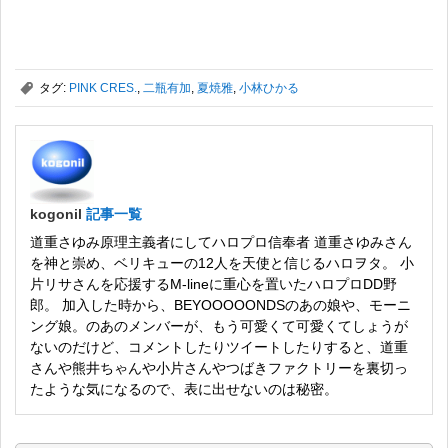
,
タグ:
PINK CRES.
,
二瓶有加
,
夏焼雅
,
小林ひかる
kogonil
記事一覧
道重さゆみ原理主義者にしてハロプロ信奉者 道重さゆみさん
を神と崇め、ベリキューの12人を天使と信じるハロヲタ。 小
片リサさんを応援するM-lineに重心を置いたハロプロDD野
郎。 加入した時から、BEYOOOOONDSのあの娘や、モーニ
ング娘。のあのメンバーが、もう可愛くて可愛くてしょうが
ないのだけど、コメントしたりツイートしたりすると、道重
さんや熊井ちゃんや小片さんやつばきファクトリーを裏切っ
たような気になるので、表に出せないのは秘密。