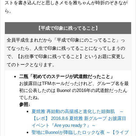
ストを書き込んだと思しきメモを雅ちゃんが時折のぞきなが
ら。
【平成で印象に残ってること】
全員平成生まれだから「平成で印象にのこってること」っ
てなったら、人生で印象に残ってることになってしまうの
で、【お仕事で印象に残ってること】というお題に変更し
てのトークとなります。
二瓶「初めてのステージが武道館だったこと」
お披露目はTFMホールだったけれど、グループ名を最
初に公表したのは Buono! の2016年の武道館だったん
でしたね。
参照↓
夏焼雅 再始動の高揚感と進化した姐御肌 ～
【レポ】 2016.8.6 夏焼雅 新グループ お披露目
イベント『Are you ready？』～
聖地にBuono!が降臨したロックな夜 ～【ライブ