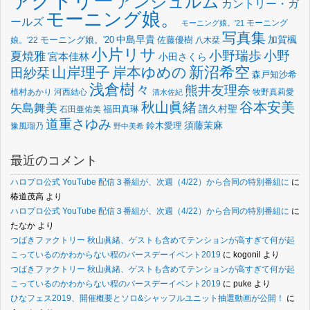
ァクトリー
アンジュルム
カントリー・ガ
モーニング娘。
ールズ
モーニング
モーニング娘。'21
写真集
中島早貴
加賀楓
佐藤優樹
娘。'22
モーニング娘。'20
八木栞
小片リサ
小野瑞歩
小野
夏焼雅
宮本佳林
小田さくら
新沼希空
山岸理子
岸本ゆめの
田紗栞
森戸知沙希
浅倉樹々
熊井友理奈
植村あかり
河西結心
牧野真莉愛
清水佐紀
谷本安美
秋山眞緒
矢島舞美
譜久村聖
福田真琳
石田亜佑美
道重さゆみ
須藤茉麻
鈴木愛理
豫風瑠乃
野中美希
最近のコメント
ハロプロ公式 YouTube 配信３番組が、次週（4/22）から合同の特別番組に
に
椿道茂高
より
ハロプロ公式 YouTube 配信３番組が、次週（4/22）から合同の特別番組に
に
たなか
より
つばきファクトリー 秋山眞緒、ゲストも含めてテンションが高すぎて何が起
こっているのかわからない程のバースデーイベント2019
に
kogonil
より
つばきファクトリー 秋山眞緒、ゲストも含めてテンションが高すぎて何が起
こっているのかわからない程のバースデーイベント2019
に
puke
より
ひなフェス2019、開催概要とソロ&シャッフルユニット抽選動画が公開！
に