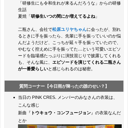
「研修生にも令和生れが来るんだろうな」からの研修
生話
夏焼「
研修生いつの間にか増えてるよね
」
二瓶さん、会社で
松原ユリヤちゃん
に会ったが、別れ
るときに手を振ったら、先輩に手を振っていいのか悩
んだようだけど、こっちが延々手を振っていたので、
やむなく控えめに手を振ってた…という可愛いエピソ
ードを臨場感たっぷりに演技混じりで披露してくれる
も、そんな風に、
エピソードを演じてくれる二瓶さん
が一番愛らしい
と感じられるのは秘密。
質問コーナー【今日雨が降ったの誰のせい？】
当日の PINK CRES. メンバーのみなさんの衣装は、
こんな感じ
新曲『
トウキョウ・コンフュージョン
』の衣装なんだ
とか