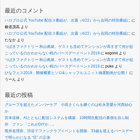
最近のコメント
ハロプロ公式 YouTube 配信３番組が、次週（4/22）から合同の特別番組に
に
椿道茂高
より
ハロプロ公式 YouTube 配信３番組が、次週（4/22）から合同の特別番組に
に
たなか
より
つばきファクトリー 秋山眞緒、ゲストも含めてテンションが高すぎて何が起
こっているのかわからない程のバースデーイベント2019
に
kogonil
より
つばきファクトリー 秋山眞緒、ゲストも含めてテンションが高すぎて何が起
こっているのかわからない程のバースデーイベント2019
に
puke
より
ひなフェス2019、開催概要とソロ&シャッフルユニット抽選動画が公開！
に
うーん
より
最近の投稿
グループを超えたメンバーケア 小田さくらを継ぐのは松永里愛か河西結心
か
宮本佳林、AIとともに配信システムを構築 10時間生配信の裏側を自ら制
作 ファン「これがDIYか…」
熊井友理奈、渋谷でファンクラブイベントを開催 33歳を迎えるバースデー
で明らかになる “圧” の正体