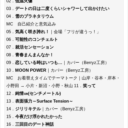
02．
低温火傷
03．
デートの日は二度くらいシャワーして出かけたい
04．
雪のプラネタリウム
MC 自己紹介と意気込み
05．
気高く咲き誇れ！
｜会場「フリが違うっ！」
06．
可能性のコンチェルト
07．
就活センセーション
08．
青春まんまんなか！
09．
恋している時はいつも…
｜カバー（Berryz工房）
10．
MOON POWER
｜カバー（Berryz工房）
MC お着替えタイムでテーマトーク｜山岸・谷本・岸本・
小野田 → 小片・新沼・小野・秋山 11．
笑って
12．
純情㎝(センチメートル)
13．
表面張力～Surface Tension～
14．
ジリリキテル
｜カバー（Berryz工房）
15．
今夜だけ浮かれたかった
16．
三回目のデート神話