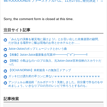
BEYOOOOONDS ファーストアルバム、11月27日に発売決定！
→
Sorry, the comment form is closed at this time.
注目サイト記事
「みんなの演奏を被災地に届けよう!」とか言い出した吹奏楽部の顧問、
だが泊まる場所やご飯は現地のお寺とかホテルとか……
Juice=Juiceのポップミュージックとかいう曲
【画像】Juice=Juice最新集合写真ｷﾀ━━━━(ﾟ∀ﾟ)━━━━!!
【朗報】小島はなのハロプロ加入、元Juice=Juice宮本佳林のスカウトだ
った
【OCHA NORMA】米村姫良々の無加工ドアップ
ズッキだけ譜久村の卒コンに来ないｗｗｗｗｗｗｗｗｗｗｗｗｗｗｗｗ
アンジュルム橋迫鈴「カルボナーラ！失敗しました。目分量で作るのをや
めましょう。いきなりプロの方のレシピで作ろうとするのも」
記事検索