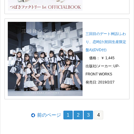
三回目のデート神話/ふわ
り、恋時計(初回生産限定
盤A)(DVD付)
価格： ￥ 1,445
出版社/メーカー: UP-
FRONT WORKS
発売日: 2019/2/27
前のページ
1
2
3
4