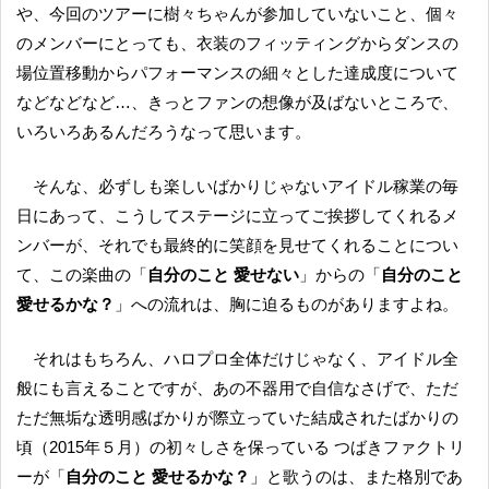
や、今回のツアーに樹々ちゃんが参加していないこと、個々
のメンバーにとっても、衣装のフィッティングからダンスの
場位置移動からパフォーマンスの細々とした達成度について
などなどなど…、きっとファンの想像が及ばないところで、
いろいろあるんだろうなって思います。
そんな、必ずしも楽しいばかりじゃないアイドル稼業の毎
日にあって、こうしてステージに立ってご挨拶してくれるメ
ンバーが、それでも最終的に笑顔を見せてくれることについ
て、この楽曲の「
自分のこと 愛せない
」からの「
自分のこと
愛せるかな？
」への流れは、胸に迫るものがありますよね。
それはもちろん、ハロプロ全体だけじゃなく、アイドル全
般にも言えることですが、あの不器用で自信なさげで、ただ
ただ無垢な透明感ばかりが際立っていた結成されたばかりの
頃（2015年５月）の初々しさを保っている つばきファクトリ
ーが「
自分のこと 愛せるかな？
」と歌うのは、また格別であ