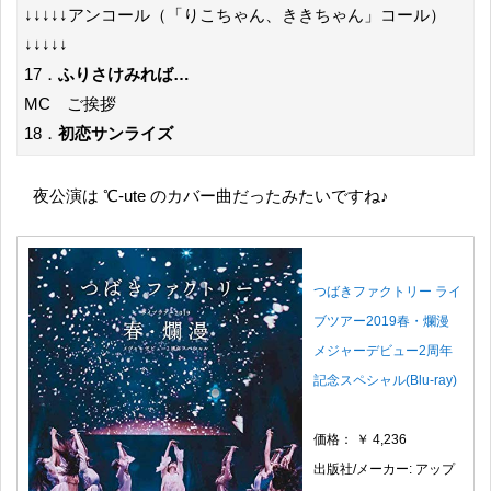
↓↓↓↓↓アンコール（「りこちゃん、ききちゃん」コール）
↓↓↓↓↓
17．
ふりさけみれば…
MC ご挨拶
18．
初恋サンライズ
夜公演は ℃-ute のカバー曲だったみたいですね♪
つばきファクトリー ライ
ブツアー2019春・爛漫
メジャーデビュー2周年
記念スペシャル(Blu-ray)
価格： ￥ 4,236
出版社/メーカー: アップ