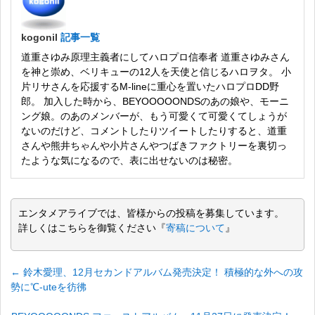
kogonil
記事一覧
道重さゆみ原理主義者にしてハロプロ信奉者 道重さゆみさん
を神と崇め、ベリキューの12人を天使と信じるハロヲタ。 小
片リサさんを応援するM-lineに重心を置いたハロプロDD野
郎。 加入した時から、BEYOOOOONDSのあの娘や、モーニ
ング娘。のあのメンバーが、もう可愛くて可愛くてしょうが
ないのだけど、コメントしたりツイートしたりすると、道重
さんや熊井ちゃんや小片さんやつばきファクトリーを裏切っ
たような気になるので、表に出せないのは秘密。
エンタメアライブでは、皆様からの投稿を募集しています。
詳しくはこちらを御覧ください『
寄稿について
』
←
鈴木愛理、12月セカンドアルバム発売決定！ 積極的な外への攻
勢に℃-uteを彷彿