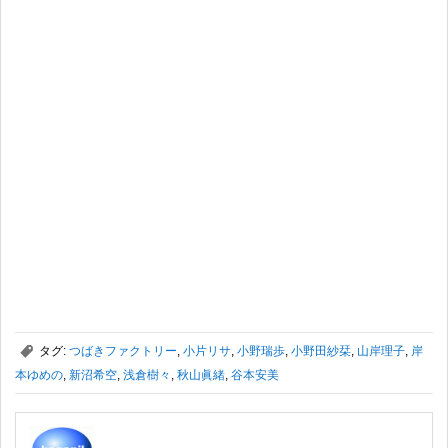
,
タグ:
つばきファクトリー
,
小片リサ
,
小野瑞歩
,
小野田紗栞
,
山岸理子
,
岸
本ゆめの
,
新沼希空
,
浅倉樹々
,
秋山眞緒
,
谷本安美