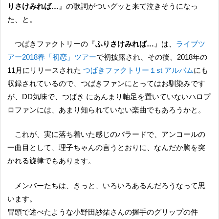
りさけみれば…
』の歌詞がついグッと来て泣きそうになっ
た、と。
つばきファクトリーの『
ふりさけみれば…
』は、
ライブツ
アー2018春「初恋」ツアー
で初披露され、その後、2018年の
11月にリリースされた
つばきファクトリー１st アルバム
にも
収録されているので、つばきファンにとってはお馴染みです
が、DD気味で、つばき にあんまり軸足を置いていないハロプ
ロファンには、あまり知られていない楽曲でもあろうかと。
これが、実に落ち着いた感じのバラードで、アンコールの
一曲目として、理子ちゃんの言うとおりに、なんだか胸を突
かれる旋律でもあります。
メンバーたちは、きっと、いろいろあるんだろうなって思
います。
冒頭で述べたような小野田紗栞さんの握手のグリップの件