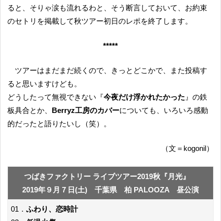
ると、そりゃ涙も流れるわと、そう断言しておいて、お約束
のセトリを掲載して秋ツアー初日のレポを終了します。
*****
ツアーはまだまだ続くので、きっとどこかで、また投稿す
ると思いますけども。
どうしたって無視できない『
今夜だけ浮かれたかった
』の鉄
板具合とか、
Berryz工房のカバー
についても、いろいろ感動
的だったと語りたいし（笑）。
（文＝kogonil）
つばきファクトリー ライブツアー2019秋『月光』
2019年９月７日(土) 千葉県 柏 PALOOZA 昼公演
01．
ふわり、恋時計