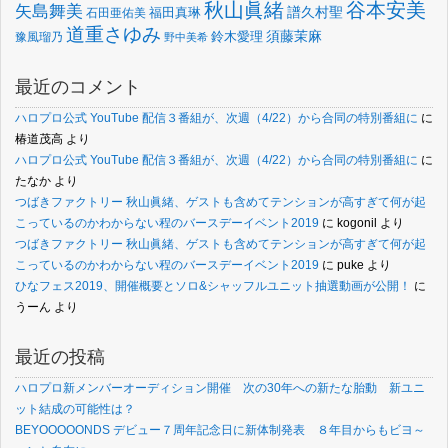
谷本安美
秋山眞緒
矢島舞美
譜久村聖
福田真琳
石田亜佑美
道重さゆみ
須藤茉麻
鈴木愛理
豫風瑠乃
野中美希
最近のコメント
ハロプロ公式 YouTube 配信３番組が、次週（4/22）から合同の特別番組に
に
椿道茂高
より
ハロプロ公式 YouTube 配信３番組が、次週（4/22）から合同の特別番組に
に
たなか
より
つばきファクトリー 秋山眞緒、ゲストも含めてテンションが高すぎて何が起
こっているのかわからない程のバースデーイベント2019
に
kogonil
より
つばきファクトリー 秋山眞緒、ゲストも含めてテンションが高すぎて何が起
こっているのかわからない程のバースデーイベント2019
に
puke
より
ひなフェス2019、開催概要とソロ&シャッフルユニット抽選動画が公開！
に
うーん
より
最近の投稿
ハロプロ新メンバーオーディション開催 次の30年への新たな胎動 新ユニ
ット結成の可能性は？
BEYOOOOONDS デビュー７周年記念日に新体制発表 ８年目からもビヨ～