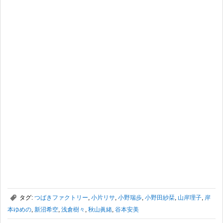
,
タグ:
つばきファクトリー
,
小片リサ
,
小野瑞歩
,
小野田紗栞
,
山岸理子
,
岸
本ゆめの
,
新沼希空
,
浅倉樹々
,
秋山眞緒
,
谷本安美