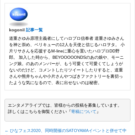
kogonil
記事一覧
道重さゆみ原理主義者にしてハロプロ信奉者 道重さゆみさん
を神と崇め、ベリキューの12人を天使と信じるハロヲタ。 小
片リサさんを応援するM-lineに重心を置いたハロプロDD野
郎。 加入した時から、BEYOOOOONDSのあの娘や、モーニ
ング娘。のあのメンバーが、もう可愛くて可愛くてしょうが
ないのだけど、コメントしたりツイートしたりすると、道重
さんや熊井ちゃんや小片さんやつばきファクトリーを裏切っ
たような気になるので、表に出せないのは秘密。
エンタメアライブでは、皆様からの投稿を募集しています。
詳しくはこちらを御覧ください『
寄稿について
』
←
ひなフェス2020、同時開催のSATOYAMAイベントと併せて中