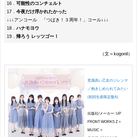
16．
可能性のコンチェルト
17．
今夜だけ浮かれたかった
↓↓↓アンコール 「つばき！３周年！」コール↓↓↓
18．
ハナモヨウ
19．
帰ろう レッツゴー！
（文＝kogonil）
意識高い乙女のジレンマ
／抱きしめられてみたい
(初回生産限定盤A)
出版社/メーカー: UP
FRONT WORKS Z =
MUSIC =