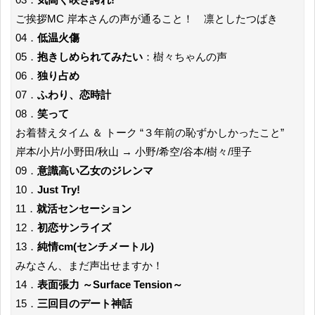
ご挨拶MC 岸本さんの声が通ること！ 凛としたつばき
04．
低温火傷
05．
抱きしめられてみたい
：樹々ちゃんの声
06．
独り占め
07．
ふわり、恋時計
08．
笑って
お着替えタイム ＆ トーク “３年前の恥ずかしかったこと”
岸本/小片/小野田/秋山 → 小野/希空/谷本/樹々/理子
09．
意識高い乙女のジレンマ
10．
Just Try!
11．
就活センセーション
12．
初恋サンライズ
13．
純情cm(センチメートル)
みなさん、まだ声出せますか！
14．
表面張力 ～Surface Tension～
15．
三回目のデート神話