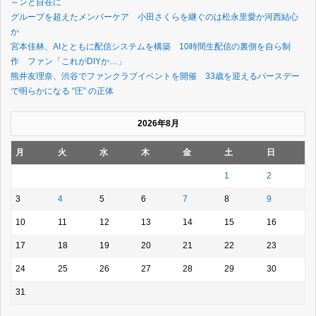
～ンと自在に
グループを超えたメンバーケア 小田さくらを継ぐのは松永里愛か河西結心
か
宮本佳林、AIとともに配信システムを構築 10時間生配信の裏側を自ら制
作 ファン「これがDIYか…」
熊井友理奈、渋谷でファンクラブイベントを開催 33歳を迎えるバースデー
で明らかになる “圧” の正体
2026年8月
月
火
水
木
金
土
日
1
2
3
4
5
6
7
8
9
10
11
12
13
14
15
16
17
18
19
20
21
22
23
24
25
26
27
28
29
30
31