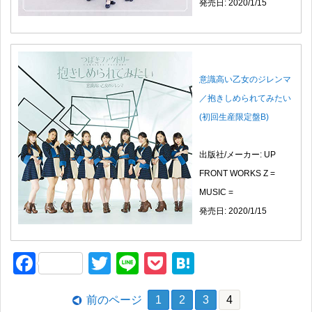
発売日: 2020/1/15
意識高い乙女のジレンマ
／抱きしめられてみたい
(初回生産限定盤B)
出版社/メーカー: UP
FRONT WORKS Z =
MUSIC =
発売日: 2020/1/15
F
T
Li
P
H
a
wi
n
o
at
前のページ
1
2
3
4
c
tt
e
ck
e