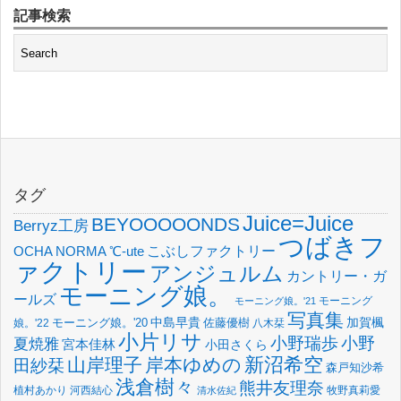
記事検索
タグ
Juice=Juice
BEYOOOOONDS
Berryz工房
つばきフ
OCHA NORMA
℃-ute
こぶしファクトリー
ァクトリー
アンジュルム
カントリー・ガ
モーニング娘。
ールズ
モーニング
モーニング娘。'21
写真集
中島早貴
加賀楓
佐藤優樹
娘。'22
モーニング娘。'20
八木栞
小片リサ
小野瑞歩
小野
夏焼雅
宮本佳林
小田さくら
新沼希空
山岸理子
岸本ゆめの
田紗栞
森戸知沙希
浅倉樹々
熊井友理奈
植村あかり
河西結心
牧野真莉愛
清水佐紀