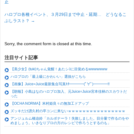
止
ハロプロ各種イベント、３月29日まで中止・延期… どうなるこ
ぶしラスト？
→
Sorry, the comment form is closed at this time.
注目サイト記事
【美少女】(tuki)ちゃん覚醒！あたシｺに目覚めるwwwwwww
ハロプロの「最上級にかわいい」選抜がこちら
【画像】Juice=Juice最新集合写真ｷﾀ━━━━(ﾟ∀ﾟ)━━━━!!
【朗報】小島はなのハロプロ加入、元Juice=Juice宮本佳林のスカウトだ
った
【OCHA NORMA】米村姫良々の無加工ドアップ
ズッキだけ譜久村の卒コンに来ないｗｗｗｗｗｗｗｗｗｗｗｗｗｗｗｗ
アンジュルム橋迫鈴「カルボナーラ！失敗しました。目分量で作るのをや
めましょう。いきなりプロの方のレシピで作ろうとするのも」