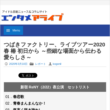
Menu
つばきファクトリー、ライブツアー2020
春 椿 初日から ～些細な場面から伝わる
愛らしさ～
P
F
U
2020年3月10日
レポート
kogonil
新宿 ReNY（2/22）夜公演 セットリスト
01．
春恋歌
02．
青春まんまんなか！
03．
気高く咲き誇れ!