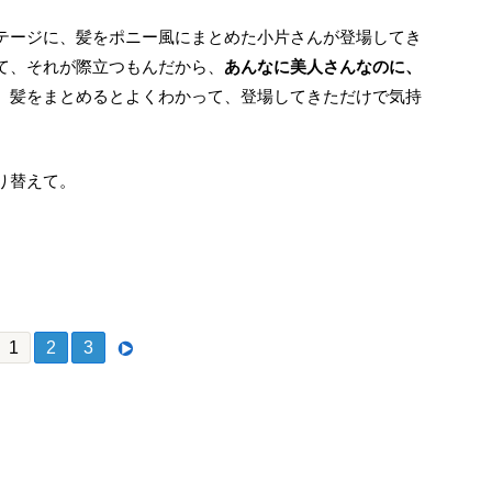
て、それが際立つもんだから、
あんなに美人さんなのに、
、髪をまとめるとよくわかって、登場してきただけで気持
り替えて。
か幼い小片さんクールビューティーの呪縛からの解放？
1
2
3