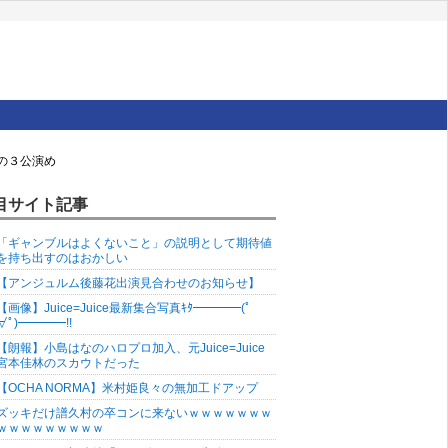
の３公演め
目サイト記事
「ギャンブルはよくないこと」の説明として期待値
を持ち出すのはおかしい
【アンジュルム後藤花出演見合わせのお知らせ】
【画像】Juice=Juice最新集合写真ｷﾀ━━━━(ﾟ
∀ﾟ)━━━━!!
【朗報】小島はなのハロプロ加入、元Juice=Juice
宮本佳林のスカウトだった
【OCHA NORMA】米村姫良々の無加工ドアップ
ズッキだけ譜久村の卒コンに来ないｗｗｗｗｗｗｗ
ｗｗｗｗｗｗｗｗｗ