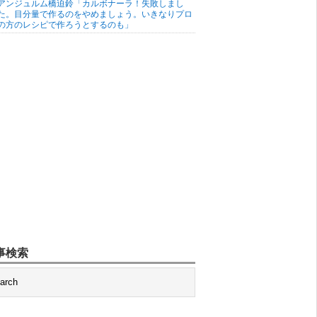
アンジュルム橋迫鈴「カルボナーラ！失敗しまし
た。目分量で作るのをやめましょう。いきなりプロ
の方のレシピで作ろうとするのも」
事検索