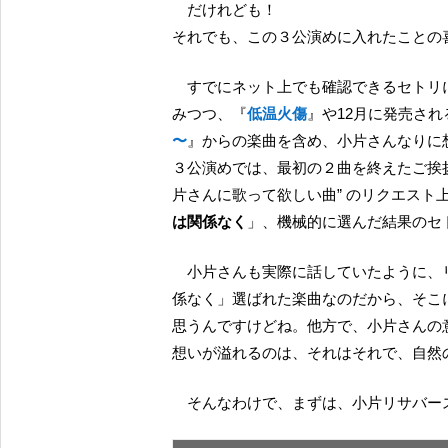
だけれども！
それでも、この３公演めに入れたことの
すでにネット上でも確認できるセトリによれば、１公演めと２公演めは、一部回替わりの曲を含
みつつ、『
低温火傷
』や12月に発売さ
〜
』からの楽曲を含め、小片さんなりに
３公演めでは、最初の２曲を終えたご挨拶
片さんに歌って欲しい曲” のリクエスト
は関係なく
」、機械的に選んだ結果のセ
小片さんも実際に話していたように、リクエストの結果にのみ忠実であって、「私の意志とは関
係なく」選ばれた楽曲なのだから、そこ
思うんですけどね。他方で、小片さんの
想いが溢れるのは、それはそれで、自然
そんなわけで、まずは、小片リサバ