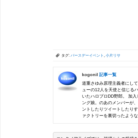
,
タグ:
バースデーイベント
,
小片リサ
kogonil
記事一覧
道重さゆみ原理主義者にして
ューの12人を天使と信じるハ
いたハロプロDD野郎。 加入
ング娘。のあのメンバーが、
ントしたりツイートしたりす
ァクトリーを裏切ったような