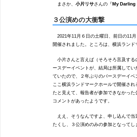
まさか、
小片リサ
さんの『
My Darling
３公演めの大衝撃
2021年11月６日の土曜日、前日の11
開催されました。ところは、横浜ランド
小片さんと言えば（そろそろ言及する
ースデーイベントが、結局は所属してい
ていたので、２年ぶりのバースデーイベン
ここ横浜ランドマークホールで開催され
たと見えて、報告者が参加できなかった
コメントがあったようです。
ええ、そうなんですよ、申し込んで当選していたにも関わらず、たいへん残念な事情のため、わ
たくし、３公演めのみの参加となってし