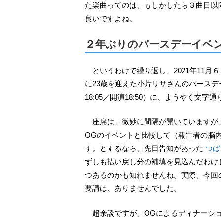
た楽曲ってのは、もしかしたら３曲目以
良いですよね。
２年ぶりのバースデーイベン
というわけで繰り返し、2021年11月６日の土曜日に、横浜ランドマークホールにて、前日の５日
に23歳を迎えた小片リサさんのバース
18:05／開演18:50）に、ようやく文
座席は、微妙に間隔が開いていますが、従来、このランドマークホールで開催されたハロプロや
OGのイベントと比較して（報告者の脳
す。とするなら、先日告知があった
つば
ずしも払い戻し分の補填を見込んだわけ
つあるのかも知れませんね。実際、今回
要請は、ありませんでした。
超余談ですが、OGによるディナー