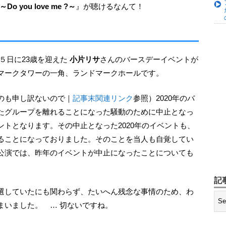
 ～Do you love me ?～
』が聴けるなんて！
月５日に23歳を迎えた
小片リサ
さんのバースデーイベントが
マークタワーの一角、ランドマークホールです。
のも申し訳ないので｜
記事末関連リンク
参照）2020年のバ
たグループを離れることになった騒動のために中止となっ
トとなります。その中止となった2020年のイベントも、
ることになっておりました。そのことを当人も自覚してい
公演では、昨年のイベントが中止になったことについても
記
まいました。 … 切ないですね。