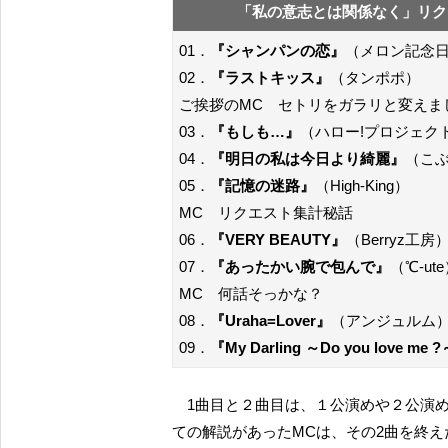
「私の意志とは関係なく」リク
01．
『シャンパンの恋』
（メロン記念
02．
『ラストキッス』
（タンポポ）
ご挨拶のMC セトリをガラリと変えま
03．
『もしも…』
（ハロー!プロジェク
04．
『明日の私は今日より綺麗』
（こ
05．
『記憶の迷路』
（High-King）
MC リクエスト集計秘話
06．
『VERY BEAUTY』
（Berryz工房
07．
『あったかい腕で包んで』
（℃-ut
MC 何話そっかな？
08．
『Uraha=Lover』
（アンジュルム
09．
『My Darling ～Do you lov
1曲目と２曲目は、１公演めや２公演めでもセトリに組み込まれていたようですし、セトリについ
ての解説があったMCは、その2曲を終