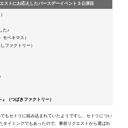
エストにお応えしたバースデーイベント３公演目
日）
した♪
ト モベキマス）
ぶしファクトリー）
）
e）
）
e me ?～』（つばきファクトリー）
えたタイミングでもあったので、事前リクエストから選ばれ