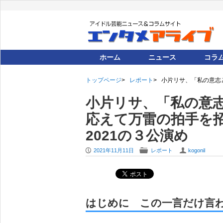
ホーム
ニュース
コラ
トップページ
レポート
小片リサ、「私の意志
小片リサ、「私の意
応えて万雷の拍手を
2021の３公演め
P
F
U
2021年11月11日
レポート
kogonil
はじめに この一言だけ言