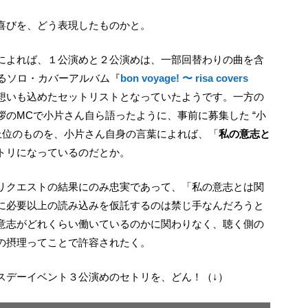
喜びを、どう表現したものかと。
れるソロ・カバーアルバム『
bon voyage! 〜 risa covers
想いも込めたセットリストとなっていたようです。一方の
のMCで小片さん自ら語ったように、事前に募集した “小
上位のものを、小片さん自身の言葉によれば、「
私の意志と
トリになっているのだとか。
に必要以上の読み込みを仮託するのは禁じ手なんだろうと
意志がどれくらい働いているのかに関わりなく、聴く側の
の摂理ってことで許容されたく。
ースデーイベント３公演めのセトリを、どん！（↓）