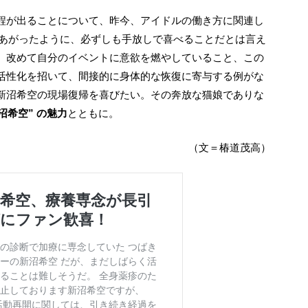
題にあがったように、必ずしも手放しで喜べることだとは言え
、改めて自分のイベントに意欲を燃やしていること、この
活性化を招いて、間接的に身体的な恢復に寄与する例がな
新沼希空の現場復帰を喜びたい。その奔放な猫娘でありな
沼希空” の魅力
とともに。
（文＝椿道茂高）