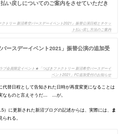
演・払い戻しについてのご案内をさせていただき
ァクトリー 新沼希空バースデーイベント2021』振替公演日程とチケッ
ト払い戻し方法のご案内
ラブ会員限定イベント★「つばきファクトリー 新沼希空バースデーイ
ベント2021」FC追加受付のお知らせ
実なものと言えそうだ… …が。
.11.5）に更新された新沼ブログの記述からは、実際には、
ま
見られる。