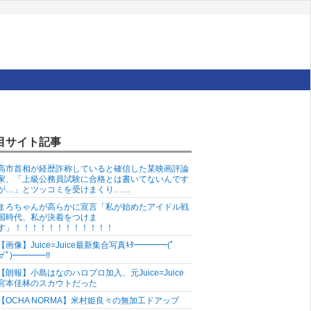
目サイト記事
高市首相が経歴詐称していると確信した某映画評論
家、「上級公務員試験に合格とは書いてないんです
が…」とツッコミを受けまくり……
まろちゃんが高らかに宣言「私が始めたアイドル戦
国時代、私が決着をつけま
す」！！！！！！！！！！！！
【画像】Juice=Juice最新集合写真ｷﾀ━━━━(ﾟ
∀ﾟ)━━━━!!
【朗報】小島はなのハロプロ加入、元Juice=Juice
宮本佳林のスカウトだった
【OCHA NORMA】米村姫良々の無加工ドアップ