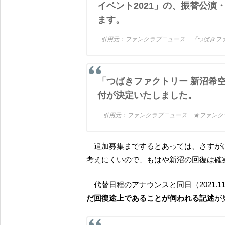
イベント2021」の、振替公
ます。
ファンクラブニュース
『つばきフ
「つばきファクトリー 新沼希空バースデーイベント2021」振替公演の追加受
付が決定いたしました。
ファンクラブニュース
★ファンク
追加募集までするとあっては、さすがに代替日程として告知された日時が再度変更になることは
考えにくいので、もはや新沼の回復は確
代替日程のアナウンスと同日（2021
だ回復途上であることが伺われる記述
が