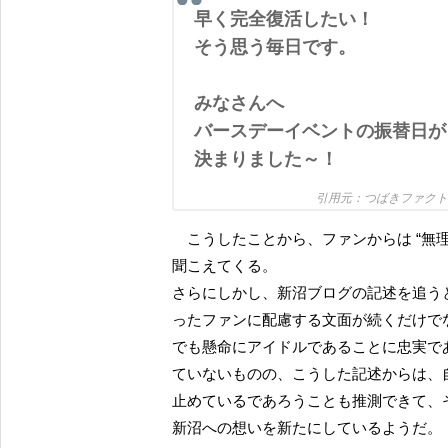
早く完全復活したい！
そう思う毎日です。
みなさんへ
バースデーイベントの振替日が
決まりました～！
つばきファク
こうしたことから、ファンからは “無理しないで”、”直すことに専念して” と、 新沼を気遣う声も
聞こえてくる。
さらにしかし、新沼ブログの記述を追う
ったファンに配慮する文面が続くだけで
でも懸命にアイドルであることに忠実で
ていないものの、こうした記述からは、
止めているであろうことも推測できて、そ
新沼への想いを新たにしているようだ。