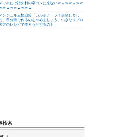
ズッキだけ譜久村の卒コンに来ないｗｗｗｗｗｗｗ
ｗｗｗｗｗｗｗｗｗ
アンジュルム橋迫鈴「カルボナーラ！失敗しまし
た。目分量で作るのをやめましょう。いきなりプロ
の方のレシピで作ろうとするのも」
事検索