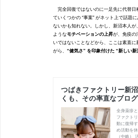
完全回復ではないのに一足先に代替日程が出ることについて、昨今、アイドルの働き方に関連し
ていくつかの “事案” がネット上で話
ないかも知れない。しかし、新沼本人が
ような
モチベーションの上昇
が、免疫の
いではないことなどから、ここは素直に
がら、
“健気さ” を印象付けた “新しい新