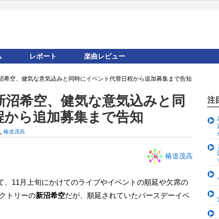
ム
レポート
楽曲レビュー
沼希空、健気な意気込みと同時にイベント代替日程から追加募集まで告知
新沼希空、健気な意気込みと同
注
程から追加募集まで告知
U
椿道茂高
椿道茂高
ァクトリーの
新沼希空
だが、順延されていたバースデーイベ