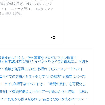
養専念が長引くも、その率直なブログにファン歓喜！
不良で10月末に向けたイベントやライブが白紙に… 不調を
アル猫娘が無意識にふわふわ揺れてたバースデーイベント
ニライブの選曲ともマッチして “声の魅力” も際立つバース
”ミニライブ&握手会イベントは、「時間の流れ」を可視化し
尾骨骨折・臀部挫傷により春ツアーや舞台からも降板 【追記
バーたちから照り返される “あどけなさ” が光るバースデー