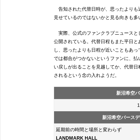
告知された代替日時が、思ったよりも近い日程だったことで、新沼が思った以上に堅調な回復を
見せているのではないかと見る向きも多
実際、公式のファンクラブニュースとして、代替日程だけではなく、付随するいくつかの情報が
公開されている。代替日程もまた平日と
し、思ったよりも日程が近いこともあっ
では都合がつかないというファンに、払
い戻しが出ることを見越してか、代替日
されるという念の入れようだ。
新沼希空バ
新沼希空バースデ
延期前の時間と場所と変わらず
LANDMARK HALL