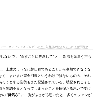
トリー オフィシャルブログ
きそ、振替日が決まりました！新沼希空
と、上述のような代替日程であることから参加できなくな
なく、まだまだ完全回復というわけではないものの、それ
あろうとする姿勢もまた記述されている。明記されこそし
自ら体調不良となってしまったことを忸怩たる思いで受け
の “
健気さ
” に、胸がふさがる思いだと、多くのファンが