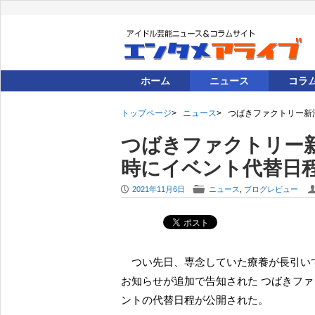
ホーム
ニュース
コラ
トップページ
ニュース
つばきファクトリー新
つばきファクトリー
時にイベント代替日
P
F
2021年11月6日
ニュース
,
ブログレビュー
つい先日、専念していた療養が長引いて、11月上旬にかけてのライブやイベントの順延や欠席の
お知らせが追加で告知された つばきフ
ントの代替日程が公開された。