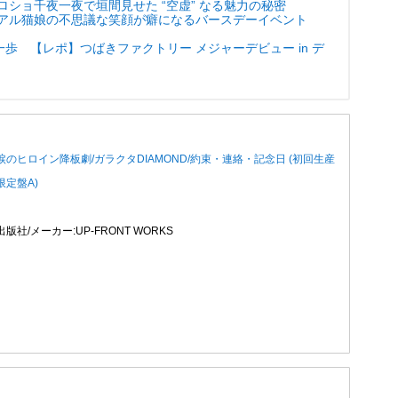
ロショ千夜一夜で垣間見せた “空虚” なる魅力の秘密
リアル猫娘の不思議な笑顔が癖になるバースデーイベント
歩 【レポ】つばきファクトリー メジャーデビュー in デ
涙のヒロイン降板劇/ガラクタDIAMOND/約束・連絡・記念日 (初回生産
限定盤A)
出版社/メーカー:UP-FRONT WORKS