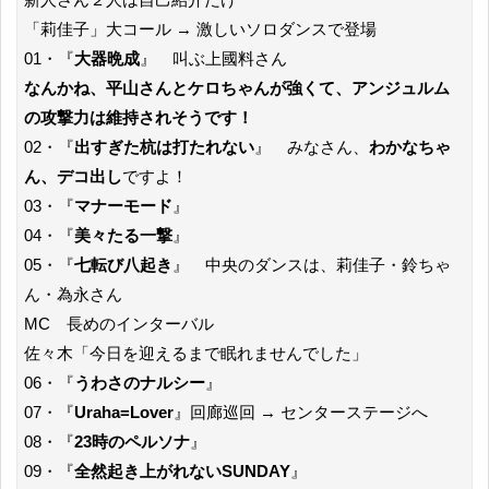
「莉佳子」大コール → 激しいソロダンスで登場
01・『
大器晩成
』 叫ぶ上國料さん
なんかね、平山さんとケロちゃんが強くて、アンジュルム
の攻撃力は維持されそうです！
02・『
出すぎた杭は打たれない
』 みなさん、
わかなちゃ
ん、デコ出し
ですよ！
03・『
マナーモード
』
04・『
美々たる一撃
』
05・『
七転び八起き
』 中央のダンスは、莉佳子・鈴ちゃ
ん・為永さん
MC 長めのインターバル
佐々木「今日を迎えるまで眠れませんでした」
06・『
うわさのナルシー
』
07・『
Uraha=Lover
』回廊巡回 → センターステージへ
08・『
23時のペルソナ
』
09・『
全然起き上がれないSUNDAY
』