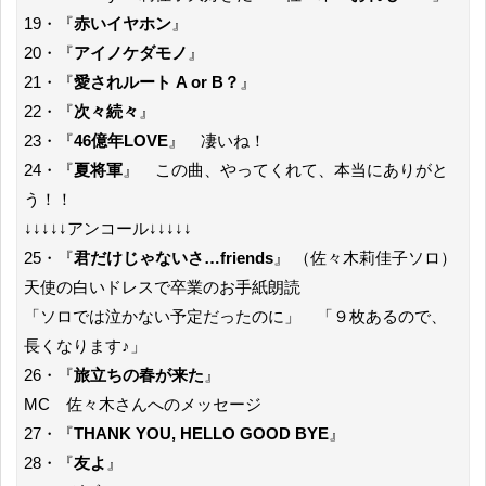
19・『
赤いイヤホン
』
20・『
アイノケダモノ
』
21・『
愛されルート A or B？
』
22・『
次々続々
』
23・『
46億年LOVE
』 凄いね！
24・『
夏将軍
』 この曲、やってくれて、本当にありがと
う！！
↓↓↓↓↓アンコール↓↓↓↓↓
25・『
君だけじゃないさ…friends
』 （佐々木莉佳子ソロ）
天使の白いドレスで卒業のお手紙朗読
「ソロでは泣かない予定だったのに」 「９枚あるので、
長くなります♪」
26・『
旅立ちの春が来た
』
MC 佐々木さんへのメッセージ
27・『
THANK YOU, HELLO GOOD BYE
』
28・『
友よ
』