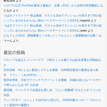
椿道茂高
より
ハロプロ公式 YouTube 配信３番組が、次週（4/22）から合同の特別番組に
に
たなか
より
つばきファクトリー 秋山眞緒、ゲストも含めてテンションが高すぎて何が起
こっているのかわからない程のバースデーイベント2019
に
kogonil
より
つばきファクトリー 秋山眞緒、ゲストも含めてテンションが高すぎて何が起
こっているのかわからない程のバースデーイベント2019
に
puke
より
ひなフェス2019、開催概要とソロ&シャッフルユニット抽選動画が公開！
に
うーん
より
最近の投稿
グループを超えたメンバーケア 小田さくらを継ぐのは松永里愛か河西結心
か
宮本佳林、AIとともに配信システムを構築 10時間生配信の裏側を自ら制
作 ファン「これがDIYか…」
熊井友理奈、渋谷でファンクラブイベントを開催 33歳を迎えるバースデー
で明らかになる “圧” の正体
夏焼雅、ファンクラブ会員証お渡し会 ”らしい距離感” がもたらすファンの
笑顔
アンバサダー・ユニット ConChu! が告げた、2026年夏のハロー！プロジェ
クト新世代の幕開け