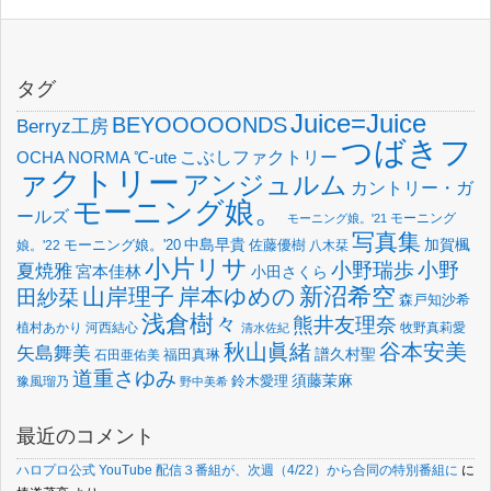
タグ
Juice=Juice
BEYOOOOONDS
Berryz工房
つばきフ
OCHA NORMA
℃-ute
こぶしファクトリー
ァクトリー
アンジュルム
カントリー・ガ
モーニング娘。
ールズ
モーニング
モーニング娘。'21
写真集
中島早貴
加賀楓
佐藤優樹
娘。'22
モーニング娘。'20
八木栞
小片リサ
小野瑞歩
小野
夏焼雅
宮本佳林
小田さくら
新沼希空
山岸理子
岸本ゆめの
田紗栞
森戸知沙希
浅倉樹々
熊井友理奈
植村あかり
河西結心
牧野真莉愛
清水佐紀
谷本安美
秋山眞緒
矢島舞美
譜久村聖
福田真琳
石田亜佑美
道重さゆみ
須藤茉麻
鈴木愛理
豫風瑠乃
野中美希
最近のコメント
ハロプロ公式 YouTube 配信３番組が、次週（4/22）から合同の特別番組に
に