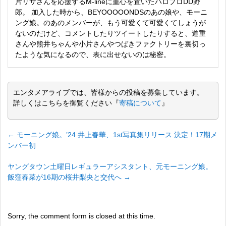
片リサさんを応援するM-lineに重心を置いたハロプロDD野
郎。 加入した時から、BEYOOOOONDSのあの娘や、モーニ
ング娘。のあのメンバーが、もう可愛くて可愛くてしょうが
ないのだけど、コメントしたりツイートしたりすると、道重
さんや熊井ちゃんや小片さんやつばきファクトリーを裏切っ
たような気になるので、表に出せないのは秘密。
エンタメアライブでは、皆様からの投稿を募集しています。
詳しくはこちらを御覧ください『
寄稿について
』
←
モーニング娘。’24 井上春華、1st写真集リリース 決定！17期メ
ンバー初
ヤングタウン土曜日レギュラーアシスタント、元モーニング娘。
飯窪春菜が16期の桜井梨央と交代へ
→
Sorry, the comment form is closed at this time.