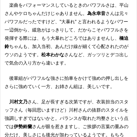
楽曲をパフォーマンスしているときのパワフルさは、平山
さんやケロちゃんだけじゃありません。
為永幸音
さんは元々
パワフルだったですけど、”大暴れ” と言われるようなパワー
一辺倒から、緩急がはっきりして、だからこそパワフルさを
発揮する際には、もう大暴れどころではありませんし、
橋迫
鈴
ちゃんも、加入当初、あんだけ線が細くて心配されたのが
ウソのようです。
松本わかな
さんなど、ガッツリとデコ出し
で気合の入り方から違います。
後輩組がパワフルな強さに拍車をかけて強めの押し出しを
さらに強めていく一方、お姉さん組は、美しいです。
川村文乃
さん、足が長すぎる次第ですが、衣装担当のスタ
ッフさん（毎回思いますけど）川村さんの抜群のスタイルを
強調しすぎではないかと。バランスが取れた均整さという点
では
伊勢鈴蘭
さんが眼を惹きますし、ご挨拶の言葉の重みの
分だけ、美しさにも後光が加わっているようです。もちろ