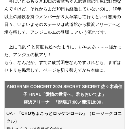
今にいたるも６月10日の希空ちゃん武道館の印象は鮮烈な
んですけど、それからまだ10日も経過していないのに、10年
以上の経験を持つメンバーが３人卒業して行くという怒涛の
日々、いよいよそのステージは武道館から横浜アリーナへと
場を移して、アンジュルムの登場… という流れです。
上に “強い” と何度も述べたように、いやああ～～～強かっ
た、アンジュの横アリ！
もう、なんだか、すでに疲労困憊なんですけれども、まずは
セトリを掲示して、ページを切り替えてから本編に。
ANGERME CONCERT 2024 SECRET SECRET 佐々木莉佳
子 FINAL「愛情の世界へ、君もおいでよ」
横浜アリーナ 「開場17:00／開演18:00」
OA・『
CHOちょこっとロッケンロール
』（ロージークロニ
クル）
新人さん２人は自己紹介だけ