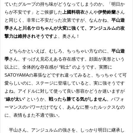
ていたグループの持ち味がどうなってしまうのか。「明日か
らが不安です」とご挨拶した
上國料萌衣
さんや
伊勢鈴蘭
さん
と同じく、非常に不安だった次第ですが、なんかね、
平山遊
季さんと川名
ケロ
ちゃんが大変に強くて、アンジュルムの攻
撃力は維持されそうです
よ、奥さん！
どちらかといえば、むしろ、ちっちゃい方なのに、
平山遊
季
さん、すっげえ見応えある存在感です。顔面が美形という
以上に、全体的な存在感が “戦士” のようです。実際に
SATOYAMAの幕張などですれ違ってみると、ちっちゃくて可
愛らしいのに、ステージに登場していると、実に強そうです
よね。アイドルに対して使って良い形容かどうか迷いますが
“
線が太い
” というか、
戦ったら勝てる気がしません
。パフォ
ーマンスのパワーだけでなく、あんなに整ったルックスなの
に、表情もまた不適で強い。
平山さん、アンジュルムの強さを、しっかり明日に継承し