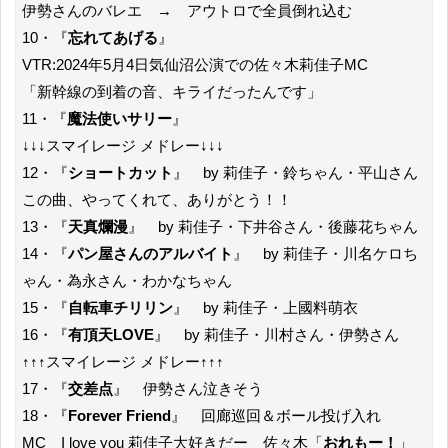
伊勢さんのバレエ → アウトロで全員倒れ込む
10・『
忘れてあげる
』
VTR:2024年5月4日気仙沼公演での佐々木莉佳子MC
「新幹線の到着の音、キライだったんです」
11・『
魔法使いサリー
』
↓↓↓スマイレージ メドレー↓↓↓
12・『
ショートカット
』 by 莉佳子・鈴ちゃん・平山さん
この曲、やってくれて、ありがとう！！
13・『
天真爛漫
』 by 莉佳子・下井谷さん・後藤花ちゃん
14・『
パン屋さんのアルバイト
』 by 莉佳子・川名ケロち
ゃん・為永さん・わかなちゃん
15・『
自転車チリリン
』 by 莉佳子・上國料萌衣
16・『
有頂天LOVE
』 by 莉佳子・川村さん・伊勢さん
↑↑↑スマイレージ メドレー↑↑↑
17・『
交差点
』 伊勢さん泣きそう
18・『
Forever Friend
』 回廊巡回＆ボール投げ入れ
MC I love you 莉佳子大好きだー 佐々木「
おれもー！
」