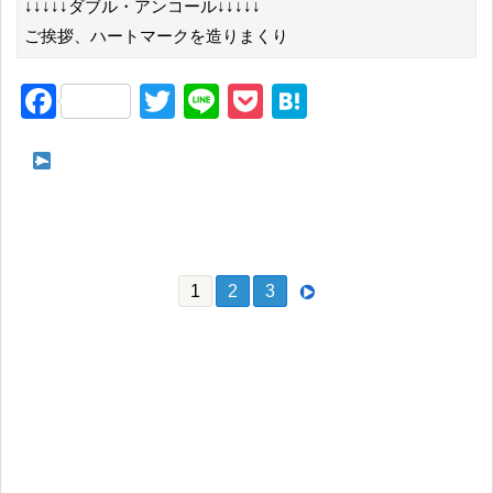
↓↓↓↓↓ダブル・アンコール↓↓↓↓↓
ご挨拶、ハートマークを造りまくり
F
T
Li
P
H
a
wi
n
o
at
c
tt
e
ck
e
次ページ ANGERME CONCERT 2024 SECRET SECRET
e
er
et
n
佐々木莉佳子 FINAL「愛情の世界へ、君もおいでよ」[承前]
b
a
o
1
2
3
o
k