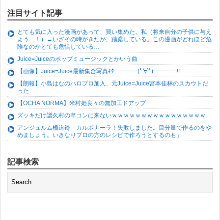
注目サイト記事
とても気に入った漫画があって、買い集めた。私（将来自分の子供に与え
よう…！）→いざその時がきたが、躊躇している。この漫画がどれほど危
険なのかとても危惧している…
Juice=Juiceのポップミュージックとかいう曲
【画像】Juice=Juice最新集合写真ｷﾀ━━━━(ﾟ∀ﾟ)━━━━!!
【朗報】小島はなのハロプロ加入、元Juice=Juice宮本佳林のスカウトだ
った
【OCHA NORMA】米村姫良々の無加工ドアップ
ズッキだけ譜久村の卒コンに来ないｗｗｗｗｗｗｗｗｗｗｗｗｗｗｗｗ
アンジュルム橋迫鈴「カルボナーラ！失敗しました。目分量で作るのをや
めましょう。いきなりプロの方のレシピで作ろうとするのも」
記事検索