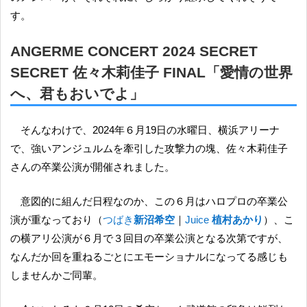
す。
ANGERME CONCERT 2024 SECRET
SECRET 佐々木莉佳子 FINAL「愛情の世界
へ、君もおいでよ」
そんなわけで、2024年６月19日の水曜日、横浜アリーナ
で、強いアンジュルムを牽引した攻撃力の塊、佐々木莉佳子
さんの卒業公演が開催されました。
意図的に組んだ日程なのか、この６月はハロプロの卒業公
演が重なっており（
つばき
新沼希空
｜
Juice
植村あかり
）、こ
の横アリ公演が６月で３回目の卒業公演となる次第ですが、
なんだか回を重ねるごとにエモーショナルになってる感じも
しませんかご同輩。