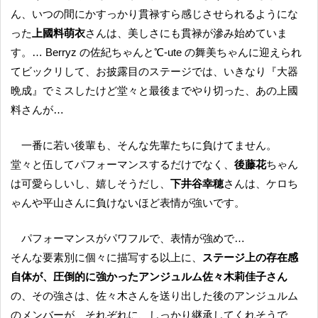
ん、いつの間にかすっかり貫禄すら感じさせられるようにな
った
上國料萌衣
さんは、美しさにも貫禄が滲み始めていま
す。… Berryz の佐紀ちゃんと℃-ute の舞美ちゃんに迎えられ
てビックリして、お披露目のステージでは、いきなり『大器
晩成』でミスしたけど堂々と最後までやり切った、あの上國
料さんが…
一番に若い後輩も、そんな先輩たちに負けてません。
堂々と伍してパフォーマンスするだけでなく、
後藤花
ちゃん
は可愛らしいし、嬉しそうだし、
下井谷幸穂
さんは、ケロち
ゃんや平山さんに負けないほど表情が強いです。
パフォーマンスがパワフルで、表情が強めで…
そんな要素別に個々に描写する以上に、
ステージ上の存在感
自体が、圧倒的に強かったアンジュルム佐々木莉佳子さん
の、その強さは、佐々木さんを送り出した後のアンジュルム
のメンバーが、それぞれに、しっかり継承してくれそうで