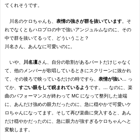
てくれそうです。
川名のケロちゃんも、
表情の強さが群を抜いています
。そ
れでなくともハロプロの中で強いアンジュルムなのに、その
中で群を抜いてるって、どういうこと？
川名さん、あんなに可愛いのに。
いや、
川名凜
さん、自分の歌割があるパートだけじゃなく
て、他のメンバーが歌唱しているときにスクリーンに抜かれ
て、その後ろで映っているだけの時ですら、
表情が強い
… っ
てか、
すごい眼をして睨まれているよう
です。… なのに、楽
曲のパフォーマンスが終わって MC になって整列した途端
に、あんだけ強めの眼力だったのに、急に穏やかで可愛いケ
ロちゃんになってます。そして再び楽曲に突入すると、あん
だけ穏やかだったのに、急に眼力が強すぎるケロちゃんへと
変貌します。