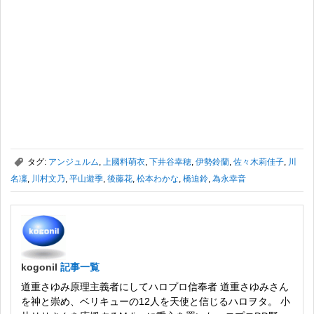
,
タグ:
アンジュルム
,
上國料萌衣
,
下井谷幸穂
,
伊勢鈴蘭
,
佐々木莉佳子
,
川
名凜
,
川村文乃
,
平山遊季
,
後藤花
,
松本わかな
,
橋迫鈴
,
為永幸音
kogonil
記事一覧
道重さゆみ原理主義者にしてハロプロ信奉者 道重さゆみさん
を神と崇め、ベリキューの12人を天使と信じるハロヲタ。 小