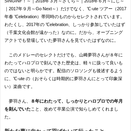
SINGINF！～｜2018年３月～さくら～｜2018年６月～にじ～
｜2017年９月～Go Next～）だけでなく、℃-ute ツアー（2017
年春 ℃elebration）帯同時のものからセレクトされています。
わたくし、2017年の ℃elebration、しっかり参加していたはず
（千葉文化会館が遠かった）なのに。だから、オープニング
アクトでも登場していた夢羽さんを見ていたはずなのに。
このメドレーのセレクトだけでも、山﨑夢羽さんが８年に
わたってハロプロで刻んできた歴史は、軽々に扱って良いも
のではないと明らかです。配信のソロソングも後述するよう
に、℃-ute の（おそらくは時期的に夢羽さんにとって印象深
い）楽曲です。
夢羽さん、
８年にわたって、しっかりとハロプロでの年月
を刻んでいた
こと、改めて卒業公演で知らしめてくれまし
た。