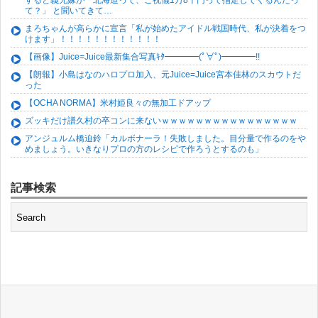
すると義兄嫁が「北海道って、ご祝儀1万8千円って指定してくるんだっ
て？」 と聞いてきて…
まろちゃんが高らかに宣言「私が始めたアイドル戦国時代、私が決着をつ
けます」！！！！！！！！！！！！
【画像】Juice=Juice最新集合写真ｷﾀ━━━━(ﾟ∀ﾟ)━━━━!!
【朗報】小島はなのハロプロ加入、元Juice=Juice宮本佳林のスカウトだ
った
【OCHA NORMA】米村姫良々の無加工ドアップ
ズッキだけ譜久村の卒コンに来ないｗｗｗｗｗｗｗｗｗｗｗｗｗｗｗｗ
アンジュルム橋迫鈴「カルボナーラ！失敗しました。目分量で作るのをや
めましょう。いきなりプロの方のレシピで作ろうとするのも」
記事検索