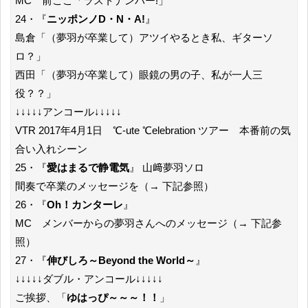
MC 前ここ「ラストナンバー!」
24・『
ニッポンノD・N・A!
』
島倉「（夢羽が卒業して）アツイやるとき私、ギターソ
ロ？」
西田「（夢羽が卒業して）眼鏡の男の子、私が一人三
役？？」
↓↓↓↓↓アンコール↓↓↓↓↓
VTR 2017年4月1日 ℃-ute ℃elebration ツアー 本番前の気
合い入れシーン
25・『
愛はまるで静電気
』 山﨑夢羽ソロ
間奏で卒業のメッセージを（→ 下記参照）
26・『
Oh！カンターレ
』
MC メンバーからの夢羽さんへのメッセージ（→ 下記参
照）
27・『
伸びしろ～Beyond the World～
』
↓↓↓↓↓ダブル・アンコール↓↓↓↓↓
ご挨拶、「
ゆはっぴ～～～！！
」