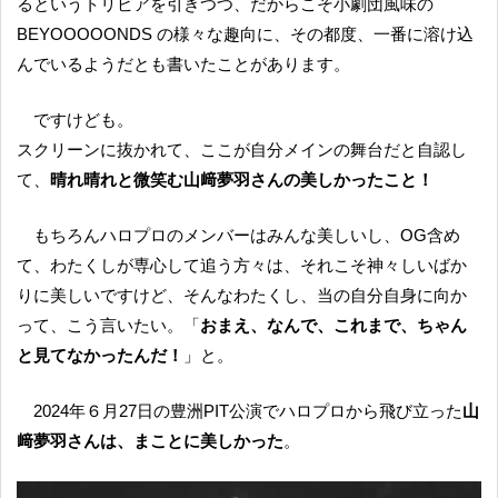
るというトリビアを引きつつ、だからこそ小劇団風味の
BEYOOOOONDS の様々な趣向に、その都度、一番に溶け込
んでいるようだとも書いたことがあります。
ですけども。
スクリーンに抜かれて、ここが自分メインの舞台だと自認し
て、
晴れ晴れと微笑む山﨑夢羽さんの美しかったこと！
もちろんハロプロのメンバーはみんな美しいし、OG含め
て、わたくしが専心して追う方々は、それこそ神々しいばか
りに美しいですけど、そんなわたくし、当の自分自身に向か
って、こう言いたい。「
おまえ、なんで、これまで、ちゃん
と見てなかったんだ！
」と。
2024年６月27日の豊洲PIT公演でハロプロから飛び立った
山
﨑夢羽さんは、まことに美しかった
。