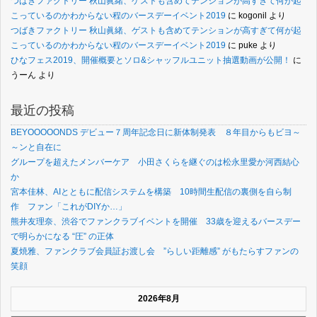
つばきファクトリー 秋山眞緒、ゲストも含めてテンションが高すぎて何が起
こっているのかわからない程のバースデーイベント2019
に
kogonil
より
つばきファクトリー 秋山眞緒、ゲストも含めてテンションが高すぎて何が起
こっているのかわからない程のバースデーイベント2019
に
puke
より
ひなフェス2019、開催概要とソロ&シャッフルユニット抽選動画が公開！
に
うーん
より
最近の投稿
BEYOOOOONDS デビュー７周年記念日に新体制発表 ８年目からもビヨ～
～ンと自在に
グループを超えたメンバーケア 小田さくらを継ぐのは松永里愛か河西結心
か
宮本佳林、AIとともに配信システムを構築 10時間生配信の裏側を自ら制
作 ファン「これがDIYか…」
熊井友理奈、渋谷でファンクラブイベントを開催 33歳を迎えるバースデー
で明らかになる “圧” の正体
夏焼雅、ファンクラブ会員証お渡し会 ”らしい距離感” がもたらすファンの
笑顔
2026年8月