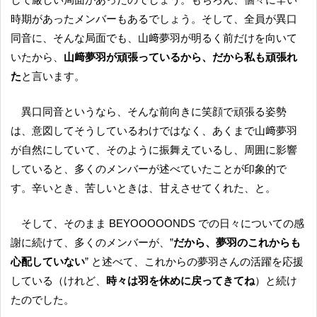
時期があったメンバーもあるでしょう。そして、全員が異口
同音に、そんな局面でも、山﨑夢羽が明るく前だけを向いて
いたから、
山﨑夢羽が頑張っているから、だから私も頑張れ
た
と言います。
異口同音というなら、そんな前向きに笑顔で頑張る姿勢
は、意図してそうしているわけではなく、あくまで山﨑夢羽
が自然にしていて、そのように振舞えているし、周囲に影響
していると、多くのメンバーが述べていたことが印象的で
す。辛いとき、苦しいときは、甘えさせてくれた、と。
そして、そのまま BEYOOOOONDS での日々についての感
謝に続けて、多くのメンバーが、”
だから、夢羽のこれからも
心配していない
” と述べて、これからの夢羽さんの活躍を応援
している（けれど、
時々は羽を休めに戻ってきてね
）と続け
たのでした。