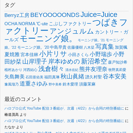
タグ
Juice=Juice
BEYOOOOONDS
Berryz工房
つばきフ
OCHA NORMA
℃-ute
こぶしファクトリー
ァクトリー
アンジュルム
カントリー・ガ
モーニング娘。
ールズ
モーニング
モーニング娘。'21
写真集
中島早貴
加賀楓
佐藤優樹
娘。'22
モーニング娘。'20
八木栞
小片リサ
小野瑞歩
小野
夏焼雅
宮本佳林
小田さくら
新沼希空
山岸理子
岸本ゆめの
田紗栞
森戸知沙希
浅倉樹々
熊井友理奈
植村あかり
河西結心
牧野真莉愛
清水佐紀
谷本安美
秋山眞緒
矢島舞美
譜久村聖
福田真琳
石田亜佑美
道重さゆみ
須藤茉麻
鈴木愛理
豫風瑠乃
野中美希
最近のコメント
ハロプロ公式 YouTube 配信３番組が、次週（4/22）から合同の特別番組に
に
椿道茂高
より
ハロプロ公式 YouTube 配信３番組が、次週（4/22）から合同の特別番組に
に
たなか
より