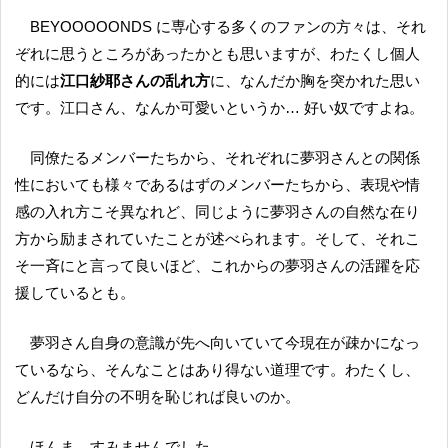
BEYOOOOONDS に専心する多くのファンの方々は、それ
ぞれに思うところがあったかとも思いますが、わたくし個人
的には
江口紗耶さんの乱れ方
に、なんだか胸を突かれた思い
です。江口さん、なんか可愛いというか… 好い奴ですよね。
同僚たるメンバーたちから、それぞれに夢羽さんとの関係
性においても様々であるはずのメンバーたちから、表現や情
感の入れ方こそ異なれど、同じように夢羽さんの自然な在り
方から励まされていたことが述べられます。そして、それこ
そ一斉にと言って良いほど、これからの夢羽さんの活躍を応
援しているとも。
夢羽さん自身の意識が先へ向いていて今現在が疎かになっ
ているなら、そんなことはあり得ない道理です。わたくし、
どんだけ自分の不明を恥じれば良いのか。
ほんま、すみませんでした。