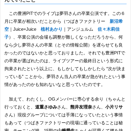
この豊洲PITでのライブは夢羽さんの卒業公演です。この６
月に卒業が相次いだことから（つばきファクトリー
新沼希
空
｜Juice=Juice
植村あかり
｜アンジュルム
佐々木莉佳
子
）、卒業公演の会場も調整が難しくなっただろうから、何
なら少し夢羽さんの卒業（とその情報公開）を遅らせても良
かったのではないかと思っておりました。それでも豊洲PITで
の卒業が選ばれたのは、ライブツアーの最終日という形式に
拘束されたという以上に、もしかしてもしかしたら “次が決ま
っている” ことから、夢羽さん当人の卒業が急がれたという事
情があったのかも知れないなと思っていたのです。
加えて、わたくし、OGメンバーに専心する余り（ちゃんと
行っておくと、
道重さゆみ
さん、
熊井友理奈
さん、
小片リサ
さん）現役グループについては手薄になっていたという事情
もあって（つばきファクトリーの現場に通っていることは秘
密。モーニング娘。15期の
山﨑愛生
ちゃんが可愛くて腰を抜