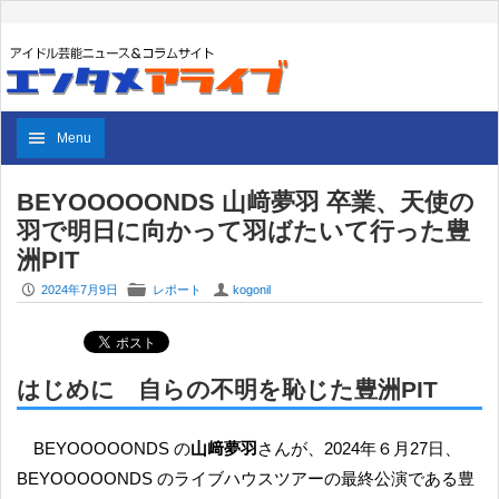
Menu
BEYOOOOONDS 山﨑夢羽 卒業、天使の
羽で明日に向かって羽ばたいて行った豊
洲PIT
P
F
U
2024年7月9日
レポート
kogonil
はじめに 自らの不明を恥じた豊洲PIT
BEYOOOOONDS の
山﨑夢羽
さんが、2024年６月27日、
BEYOOOOONDS のライブハウスツアーの最終公演である豊