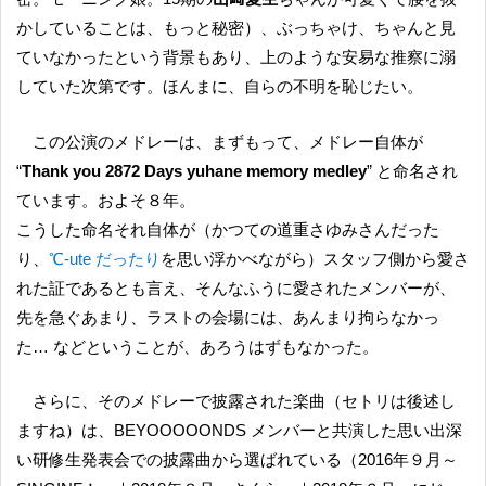
かしていることは、もっと秘密）、ぶっちゃけ、ちゃんと見
ていなかったという背景もあり、上のような安易な推察に溺
していた次第です。ほんまに、自らの不明を恥じたい。
この公演のメドレーは、まずもって、メドレー自体が
“
Thank you 2872 Days yuhane memory medley
” と命名され
ています。およそ８年。
こうした命名それ自体が（かつての道重さゆみさんだった
り、
℃-ute だったり
を思い浮かべながら）スタッフ側から愛さ
れた証であるとも言え、そんなふうに愛されたメンバーが、
先を急ぐあまり、ラストの会場には、あんまり拘らなかっ
た… などということが、あろうはずもなかった。
さらに、そのメドレーで披露された楽曲（セトリは後述し
ますね）は、BEYOOOOONDS メンバーと共演した思い出深
い研修生発表会での披露曲から選ばれている（2016年９月～