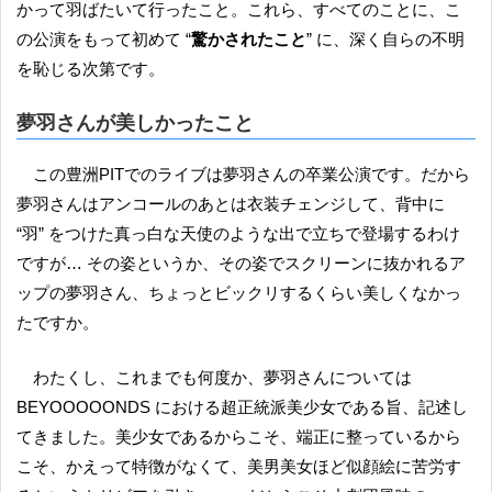
かって羽ばたいて行ったこと。これら、すべてのことに、こ
の公演をもって初めて “
驚かされたこと
” に、深く自らの不明
を恥じる次第です。
夢羽さんが美しかったこと
この豊洲PITでのライブは夢羽さんの卒業公演です。だから
夢羽さんはアンコールのあとは衣装チェンジして、背中に
“羽” をつけた真っ白な天使のような出で立ちで登場するわけ
ですが… その姿というか、その姿でスクリーンに抜かれるア
ップの夢羽さん、ちょっとビックリするくらい美しくなかっ
たですか。
わたくし、これまでも何度か、夢羽さんについては
BEYOOOOONDS における超正統派美少女である旨、記述し
てきました。美少女であるからこそ、端正に整っているから
こそ、かえって特徴がなくて、美男美女ほど似顔絵に苦労す