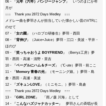
06・『
元年（六年）バンジージャンプ
』 いつのまにか年
月が
↓↓↓ Thank you 2872 Days Medley ↓↓↓
メドレー曲を夢羽さんが担当していた懐かしい昔のVTRに
のせて
07・『
女の園
』（ハロプロ研修生）夢羽・西田
08・『
背伸び
』（Juice=Juice）夢羽・江口・美波・平井・
ほのぴ
09・『
笑っちゃおうよ BOYFRIEND
』（Berryz工房）夢
羽・西田・高瀬・清野・里吉
10・『
ベーグルにハム＆チーズ
』（℃-ute）夢羽・前ここ
11・『
Memory 青春の光
』（モーニング娘。）夢羽・島
倉・西田・高瀬・美波
12・『
ズキュンLOVE
』（ミニモニ。）夢羽・島倉
↑↑↑ Thank you 2872 Days Medley ↑↑↑
13・『
GIRL ZONE
』 「雨ノ森 川海」として
14・『
こんなハズジャナカッター
』 夢羽さんの斉唱が長