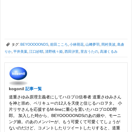
,
タグ:
BEYOOOOONDS
,
前田こころ
,
小林萌花
,
山﨑夢羽
,
岡村美波
,
島倉
りか
,
平井美葉
,
江口紗耶
,
清野桃々姫
,
西田汐里
,
里吉うたの
,
高瀬くるみ
kogonil
記事一覧
道重さゆみ原理主義者にしてハロプロ信奉者 道重さゆみさん
を神と崇め、ベリキューの12人を天使と信じるハロヲタ。 小
片リサさんを応援するM-lineに重心を置いたハロプロDD野
郎。 加入した時から、BEYOOOOONDSのあの娘や、モーニ
ング娘。のあのメンバーが、もう可愛くて可愛くてしょうが
ないのだけど、コメントしたりツイートしたりすると、道重