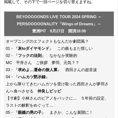
掲載して、その下で一回ページを切り替えますね。
BEYOOOOONDS LIVE TOUR 2024 SPRING ～
PERSOOOOONALITY「Wings of Dreams」～
豊洲PIT 6月27日 開演18:00
オープニングのエフェクトもなんだか劇団風？
01・『
灰toダイヤモンド
』 この曲もまた惜しい
02・『
フックの法則
』 なかなか実験的
MC 平井さん ご挨拶 夢羽、元気？？
03・『
求めよ…運命の旅人算
』 西田さんの超音波
04・『
ハムカツ黙示録
』
上から降りてきたハムカツを受け取った西田さんが夢羽さ
んへ食べさせる
仲良しピッピ
【寸劇】小林さんのピアノをバックに… ５年前の設定、
ラストの解釈をめぐって…
05・『
眼鏡の男の子
』 まさか、こんな展開に！