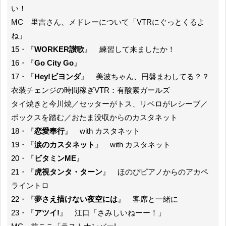
い！
MC 里吉さん、メドレーについて「VTRにぐっとくるよ
ね」
15・『
WORKER讃歌
』 練習して来ましたか！
16・『
Go City Go
』
17・『
Hey!ビヨンダ
』 美波ちゃん、円盤まわしてる？？
衣装チェンジの時間稼ぎVTR：有酸素ガールズ
タイ焼きと今川焼／セッターがトス、リベロがレシーブ／
ボックスを踏む／おたま没収からのカスタネット
18・『
恋愛奉行
』 with カスタネット
19・『
涙のカスタネット
』 with カスタネット
20・『
ビタミンME
』
21・『
虎視タンタ・ターン
』 ほのぴピアノからのアカペ
ライントロ
22・『
夢さえ描けない夜空には
』 客席と一緒に
23・『
アツイ!
』 江口「さみしいねーー！」