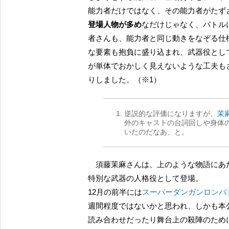
能力者だけではなく、その能力者がたず
登場人物が多め
なだけじゃなく、バトル
者さんも、能力者と同じ動きをなぞる仕
な要素も抱負に盛り込まれ、武器役とし
が単体でおかしく見えないような工夫も
りしました。（※1）
逆説的な評価になりますが、
茉
外のキャストの台詞回しや身体
いたのだなあ、と。
須藤茉麻さんは、上のような物語にあたって、それを集めたら世界を思いのままにできるという
特別な武器の人格役として登場。
12月の前半には
スーパーダンガンロンパ
週間程度ではないかと思われ、しかも本
読み合わせだったり舞台上の殺陣のため