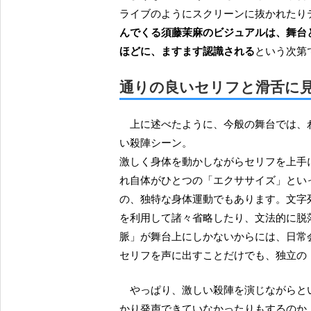
ライブのようにスクリーンに抜かれたり
んでくる須藤茉麻のビジュアルは、舞台
ほどに、ますます認識される
という次第
通りの良いセリフと滑舌に見
上に述べたように、今般の舞台では、わりとステージ上が慌ただしく、その上、ほとんどが激し
い殺陣シーン。
激しく身体を動かしながらセリフを上手
れ自体がひとつの「エクササイズ」とい
の、独特な身体運動でもあります。文字
を利用して諸々省略したり、文法的に脱
脈」が舞台上にしかないからには、日常
セリフを声に出すことだけでも、独立の
やっぱり、激しい殺陣を演じながらということもあって、多くのキャストがときにセリフをしっ
かり発声できていなかったりもするのか