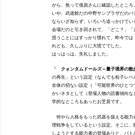
がら、焦って係員さんに確認したところ
いや、武道館だの中野サンプラザだのパ
ならいざ知らず、いろいろ追っかけてい
会場だのと引き回されて、「どこ？」「
惑うことにはすっかり慣れて、昨今では
れども、久しぶりに大慌てでした。
はっはっは。失礼しました。
『
クォンタムドールズ～量子境界の散
の再生」という設定（なんでも粒子レベ
全体の切ない設定（「可能世界のひとつ
かいネタとして（登場人物の読書傾向な
学的なところもあったお芝居です。
何やら人格をもった武器を扱える能力者たちが、世界を平和にしている代わりに、その世界の代
理戦争をしているという設定。そこに、
しようとする能力者の登場ありと、バト