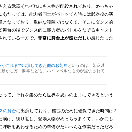
さえる武器それぞれにも人物が配役されており、めっちゃ
にあたっては、能力者同士がバトッてる時には武器役の演
様となっており、単純な殺陣ではなくて、そこにダンス的
て舞台の端でダンス的に能力者のバトルをなぞるキャスト
されている一方で、
非常に舞台上が慌ただしい
感じだった
麻がこれまで出演してきた他のお芝居
というのは、茉麻以
の動かし方、脚本なども、ハイレベルなものが提供されて
２の舞台
に出演しており、稽古のために確保できた時間は2
公演は、繰り返し、登場人物がめっちゃ多くて、いかにも
に呼吸をあわせるための準備がたいへんな作業だっただろ