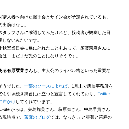
の出演はなし。
スタッフさんに確認してみたけれど、投稿者が観劇した日
場しないみたいです。
千秋楽当日券抽選に外れたこともあって、須藤茉麻さんに
会は、まだまだ先のことになりそうです。
もある有原栞菜さん
も、主人公のライバル格といった重要な
そうでした。
一部のソースによれば
、1月末で所属事務所を
でも引き続き舞台には立つと宣言してくれており、
Twitter
に声かけ
してくれています。
-ute からは、矢島舞美さん、萩原舞さん、中島早貴さん
る現時点で、
茉麻のブログ
では、なっきぃ と栞菜と茉麻の