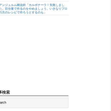
アンジュルム橋迫鈴「カルボナーラ！失敗しまし
た。目分量で作るのをやめましょう。いきなりプロ
の方のレシピで作ろうとするのも」
事検索