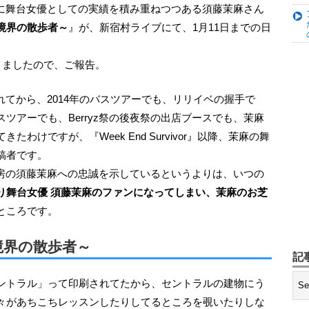
境界の散歩者～
』が、新宿村ライブにて、1月11日までの日
きましたので、ご報告。
ツアーでも、Berryz祭の後夜祭の出店ブースでも、茉麻
わけですが、『Week End Survivor』以降、茉麻の舞
稿者です。
z工房の須藤茉麻への忠誠を示しているというよりは、いつの
り舞台女優 須藤茉麻のファンになってしまい、茉麻のお芝
ところです。
境界の散歩者～
記
々があちこちレッスンしたりしてるところを覗いたりしな