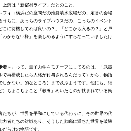
、上演は「新宿村ライブ」だとのこと。
シフィコ横浜だの座間だの池袋噴水広場だの、定番の会場
るうちに、あっちのライブハウスだの、こっちのイベント
どこに待機してれば良いの？」「どこから入るの？」と戸
「わからない様」を楽しめるようにすらなっていましたけ
歩者～
』って、量子力学をモチーフにしてるのは、「武器
ルで再構成したら人格が付与されるんだって）から、物語
でしかない」的なところ）まで及ぶようです。他にも、細
ど）ちょこちょこと「教養」めいたものが挟まれている衒
能力者たちの対戦あり、そうした欺瞞に満ちた世界を破壊
ルだらけの物語です。