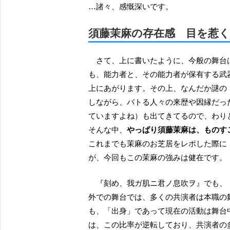
…諸々、感慨深いです。
須藤茉麻の存在感 目を惹
さて、上に書いたように、今般の舞台は、登場人物がとても多くて、一体一のバトルであって
も、能力者と、その能力者が保有する武
上にあがります。その上、なんだか謎の
しながら、バトる人々の来歴や因縁だっ
ていますよね）も出てきてるので、わり
そんな中、
やっぱり須藤茉麻は、ものす
これまでも茉麻のお芝居をレポした際に
が、今回もこの茉麻の強みは健在です。
『刻め、我ガ肌ニ君ノ息吹ヲ』でも、『スーパーダンガンロンパ２』でも、これまでのハローの
外での舞台では、多くの共演者は本職の
も、「出身」であって現在の活動は舞台
は、この比率が逆転しており、共演者の