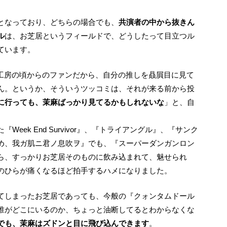
となっており、どちらの場合でも、
共演者の中から抜きん
ル
は、お芝居というフィールドで、どうしたって目立つル
ています。
ん。というか、そういうツッコミは、それが来る前から投
に行っても、茉麻ばっかり見てるかもしれないな
」と、自
eek End Survivor』、『トライアングル』、『サンク
め、我ガ肌ニ君ノ息吹ヲ』でも、『スーパーダンガンロン
ら、すっかりお芝居そのものに飲み込まれて、魅せられ
のひらが痛くなるほど拍手するハメになりました。
誰がどこにいるのか、ちょっと油断してるとわからなくな
でも、茉麻はズドンと目に飛び込んできます
。