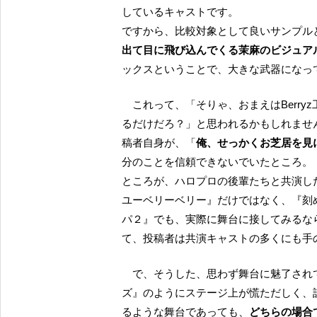
しているキャストです。
ですから、比較対象として良いサンプル
出て目に飛び込んでくる茉麻のビジュア
ックスということで、大きな武器になっ
これって、「そりゃ、おまえはBerryz工房の頃からのファンだから、自分の推しを贔屓目に見て
るだけだろ？」と思われるかもしれませ
稿者自身が、「
俺、せっかくお芝居を見
分のことを信頼できないでいたところ。
ところが、ハロプロの後輩たちと共演した『W
ユーベリーベリー』だけではなく、『刻
パ２』でも、実際に舞台に接してみるな
て、投稿者は共演キャストの多くにも手
で、そうした、思わず舞台に魅了されてしまったお芝居であっても、今般の『クォンタムドール
ズ』のようにステージ上が慌ただしく、
るような舞台であっても、
どちらの場合