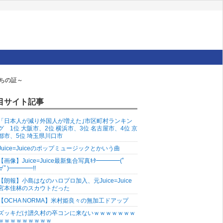
育ちの証～
目サイト記事
「日本人が減り外国人が増えた｣市区町村ランキン
グ 1位 大阪市、2位 横浜市、3位 名古屋市、4位 京
都市、5位 埼玉県川口市
Juice=Juiceのポップミュージックとかいう曲
【画像】Juice=Juice最新集合写真ｷﾀ━━━━(ﾟ
∀ﾟ)━━━━!!
【朗報】小島はなのハロプロ加入、元Juice=Juice
宮本佳林のスカウトだった
【OCHA NORMA】米村姫良々の無加工ドアップ
ズッキだけ譜久村の卒コンに来ないｗｗｗｗｗｗｗ
ｗｗｗｗｗｗｗｗｗ