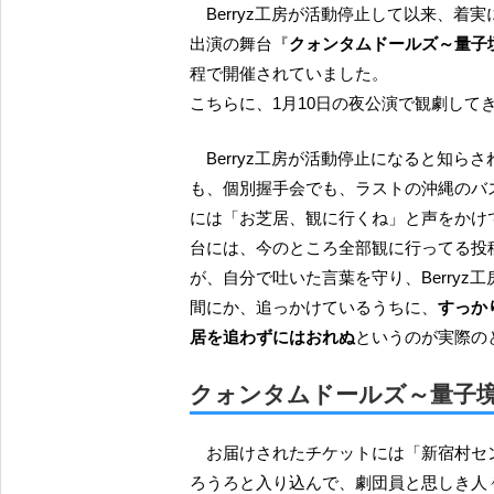
Berryz工房が活動停止して以来、着実に舞台女優としての実績を積み重ねつつある須藤茉麻さん
出演の舞台『
クォンタムドールズ～量子
程で開催されていました。
こちらに、1月10日の夜公演で観劇して
Berryz工房が活動停止になると知らされてから、2014年のバスツアーでも、リリイベの握手で
も、個別握手会でも、ラストの沖縄のバス
には「お芝居、観に行くね」と声をかけてきた
台には、今のところ全部観に行ってる投
が、自分で吐いた言葉を守り、Berry
間にか、追っかけているうちに、
すっか
居を追わずにはおれぬ
というのが実際の
クォンタムドールズ～量子
お届けされたチケットには「新宿村セントラル」って印刷されてたから、セントラルの建物にう
ろうろと入り込んで、劇団員と思しき人