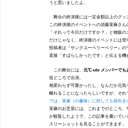
うと思いましたよ。
舞台の終演後には一定金額以上のグッズ購入者へ向けた握手会とサイン会が予定されているも、
この終演後のイベントへの須藤茉麻さん
「それって今日だけですか？」と物販の
だけじゃなく、終演後のイベントには登
投稿者は『サンクユーベリーベリー』の
直接「すばらしかったです」と伝える機
この舞台には、
元℃-ute メンバーで
役どころで出演。
相変わらず可愛かったし、なんだか元気
離れることになったらしいですが、それ
では、茉麻（の趣味）に対しても前向き
茉麻のお芝居には、これまでのところ、℃
が観覧したようで、この記事を書いてい
スリーショットを見ることができます。