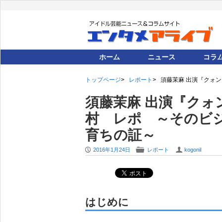
ホーム
ニュース
コラ
トップページ
レポート
須藤茉麻 出演『クォン
須藤茉麻 出演『クォン
村 レポ ～そのビ
育ちの証～
P
F
U
2016年1月24日
レポート
kogonil
はじめに