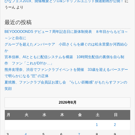
ひなフェス2019、開催概要とソロ&シャッフルユニット抽選動画が公開！
に
うーん
より
最近の投稿
BEYOOOOONDS デビュー７周年記念日に新体制発表 ８年目からもビヨ～
～ンと自在に
グループを超えたメンバーケア 小田さくらを継ぐのは松永里愛か河西結心
か
宮本佳林、AIとともに配信システムを構築 10時間生配信の裏側を自ら制
作 ファン「これがDIYか…」
熊井友理奈、渋谷でファンクラブイベントを開催 33歳を迎えるバースデー
で明らかになる “圧” の正体
夏焼雅、ファンクラブ会員証お渡し会 ”らしい距離感” がもたらすファンの
笑顔
2026年8月
月
火
水
木
金
土
日
1
2
3
4
5
6
7
8
9