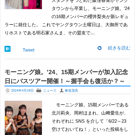
スタントをつとめた飯窪春菜がヤング
タウンから卒業し、モーニング娘。’24
の16期メンバーの櫻井梨央が新レギュ
ラーに就任した。 これでヤングタウン土曜日は、大御所であ
りホストである明石家さんま、その盟友で…
続きを読む
Tweet
モーニング娘。’24、15期メンバーが加入記念
日にバスツアー開催！～握手会も復活か？～
P
F
U
2024年4月18日
ニュース
椿道茂高
モーニング娘。15期メンバーである
北川莉央、岡村ほまれ、山﨑愛生が、
それぞれに SNS を介して「6/22～23
空けておいてね！」といった投稿をし