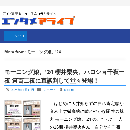
Menu
More from: モーニング娘。'24
モーニング娘。’24 櫻井梨央、ハロショ千夜一
夜 第百二夜に直談判して堂々登場！
P
F
U
2024年11月11日
レポート
kogonil
はじめに天井知らずの自己肯定感が
産み出す徹底的に晴れやかな陽性の魅
力 モーニング娘。’24 の、たった一人
の16期 櫻井梨央さん、自分から千夜一