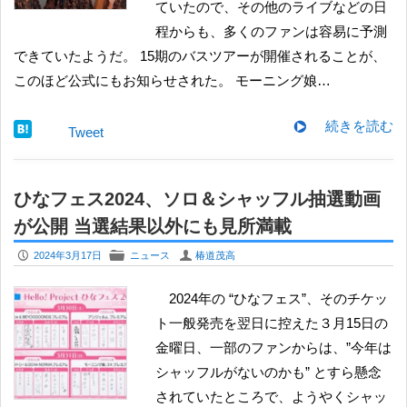
ていたので、その他のライブなどの日
程からも、多くのファンは容易に予測
できていたようだ。 15期のバスツアーが開催されることが、
このほど公式にもお知らせされた。 モーニング娘…
続きを読む
Tweet
ひなフェス2024、ソロ＆シャッフル抽選動画
が公開 当選結果以外にも見所満載
P
F
U
2024年3月17日
ニュース
椿道茂高
2024年の “ひなフェス”、そのチケッ
ト一般発売を翌日に控えた３月15日の
金曜日、一部のファンからは、”今年は
シャッフルがないのかも” とすら懸念
されていたところで、ようやくシャッ