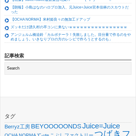
【朗報】小島はなのハロプロ加入、元Juice=Juice宮本佳林のスカウトだ
った
【OCHA NORMA】米村姫良々の無加工ドアップ
ズッキだけ譜久村の卒コンに来ないｗｗｗｗｗｗｗｗｗｗｗｗｗｗｗｗ
アンジュルム橋迫鈴「カルボナーラ！失敗しました。目分量で作るのをや
めましょう。いきなりプロの方のレシピで作ろうとするのも」
記事検索
タグ
Juice=Juice
BEYOOOOONDS
Berryz工房
つばきフ
OCHA NORMA
℃-ute
こぶしファクトリー