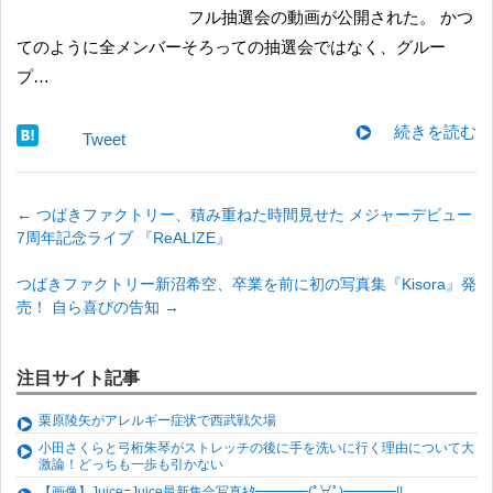
フル抽選会の動画が公開された。 かつ
てのように全メンバーそろっての抽選会ではなく、グルー
プ…
続きを読む
Tweet
←
つばきファクトリー、積み重ねた時間見せた メジャーデビュー
7周年記念ライブ 『ReALIZE』
つばきファクトリー新沼希空、卒業を前に初の写真集『Kisora』発
売！ 自ら喜びの告知
→
注目サイト記事
栗原陵矢がアレルギー症状で西武戦欠場
小田さくらと弓桁朱琴がストレッチの後に手を洗いに行く理由について大
激論！どっちも一歩も引かない
【画像】Juice=Juice最新集合写真ｷﾀ━━━━(ﾟ∀ﾟ)━━━━!!