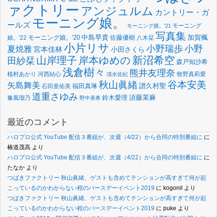
ァクトリー
アンジュルム
カントリー・ガ
モーニング娘。
ールズ
モーニング
モーニング娘。'21
写真集
中島早貴
加賀楓
佐藤優樹
娘。'22
モーニング娘。'20
八木栞
小片リサ
小野瑞歩
小野
夏焼雅
宮本佳林
小田さくら
新沼希空
山岸理子
岸本ゆめの
田紗栞
森戸知沙希
浅倉樹々
熊井友理奈
植村あかり
河西結心
牧野真莉愛
清水佐紀
谷本安美
秋山眞緒
矢島舞美
譜久村聖
福田真琳
石田亜佑美
道重さゆみ
須藤茉麻
鈴木愛理
豫風瑠乃
野中美希
最近のコメント
ハロプロ公式 YouTube 配信３番組が、次週（4/22）から合同の特別番組に
に
椿道茂高
より
ハロプロ公式 YouTube 配信３番組が、次週（4/22）から合同の特別番組に
に
たなか
より
つばきファクトリー 秋山眞緒、ゲストも含めてテンションが高すぎて何が起
こっているのかわからない程のバースデーイベント2019
に
kogonil
より
つばきファクトリー 秋山眞緒、ゲストも含めてテンションが高すぎて何が起
こっているのかわからない程のバースデーイベント2019
に
puke
より