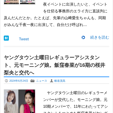
夜イベントに出演したいと、イベント
を仕切る事務所のエライ方に直談判に
及んだんだとか。たとえば、先輩の山﨑愛生ちゃんも、同期
がみんな千夜一夜に出演して、自分だけ呼ばれ…
続きを読む
Tweet
ヤングタウン土曜日レギュラーアシスタン
ト、元モーニング娘。飯窪春菜が16期の桜井
梨央と交代へ
P
F
U
2024年6月24日
ニュース
椿道茂高
ヤングタウン土曜日のレギュラーメ
ンバーが交代した。モーニング娘。元
10期メンバーで、11年にわたってアシ