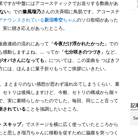
ない
』での
豫風瑠乃
さんの大斉唱に鳥肌です。アコーステ
アナウンスされている
新沼希空
ちゃん
のソロ歌唱があった
、実に聴き応えがあったところ。
鉄板曲連続の流れにあって『
今夜だけ浮かれたかった
』での
も感動しますよね。… ってか『
七分咲きのつづき
』など、
がオバさんになっても
』については、この楽曲を つばきフ
方には、ほんまに菓子折りもってご挨拶にいきたい。
で、まとまりのない感想が思わず溢れ出てしまうくらい、素
。セトリは後掲しますけど、今般、セトリの構成から個々
で、実に素晴らしかったのでした。毎回、同じこと言って
記
刷新されている
ことを強調したいところ。
・スキップ
』でステージを横に広く使っていたところから
たと思しき瑠乃ちゃんに移動を促すために脇腹を突っつく