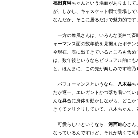
福田真琳
ちゃんという場面がありまして
が、しかし、キャスケット帽で登場して
なんだか、そこに居るだけで魅力的です
一方の豫風さんは、いろんな楽曲で斉唱パートをもらっていることからも明らかですけど、パフ
ォーマンス面の数年後を見据えたポテン
今現在、表に出てきているところも含め
は、数年後というならビジュアル的にも
と。ほんまに、この先が楽しみです瑠乃
パフォーマンスというなら、
八木栞
ち
だか逐一、エレガントかつ落ち着いてい
んな具合に身体を動かしながら、どこか 
きくてクリクリしていて、八木ちゃん、
可愛らしいというなら、
河西結心
さん
なっているんですけど、それが幼くて可