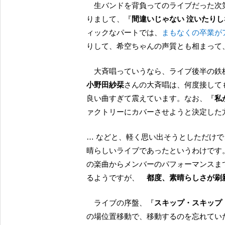
生バンドを背負ってのライブだった次第ですが中盤にはアコースティックでお送りする数曲があ
りまして、『
間違いじゃない 泣いたりし
ィックなパートでは、
まもなくの卒業が
りして、希空ちゃんの声質とも相まって
大斉唱っていうなら、ライブ後半の
小野田紗栞
さんの大斉唱は、何度接して
良い曲すぎて震えています。なお、『
私
ァクトリーにカバーさせようと決定した
… などと、軽く思い出そうとしただけ
晴らしいライブであったというわけです
の楽曲からメンバーのパフォーマンスま
るようですが、
都度、素晴らしさが
ライブの序盤、『
スキップ・スキップ
の場位置移動で、移動するのを忘れてい