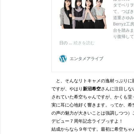
と、そんなリトキャメの逸材っぷりに眼を見張ることばかりの、このところの つばき単独ライブ
ですが、やはり
新沼希空
さんに注目しな
されていた希空ちゃんですが、かくも堂
実に耳に心地好く響きます。ってか、希
の声の魅力が大きいことは強調しつつ）
デビュー７周年記念ライブっすよ！
結成からなら９年です。最初に希空ちゃ