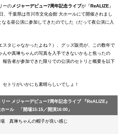
リーの
メジャーデビュー7周年記念ライブ
が『
ReALIZE
』
日曜日、千葉県は市川市文化会館 大ホールにて開催されまし
00」となる昼公演に参加してきたのでした（だって夜公演に入
ゃんや真琳ちゃんの写真を入手できないかもと焦ったの
、報告者が参加できた限りでの公演のセトリと概要を以下
て、セトリがいかにも素晴らしいでしょ！
トリー メジャーデビュー7周年記念ライブ 『ReALIZE』
ール 「開場15:15／開演16:00」
登場 真琳ちゃんの帽子が良い感じ