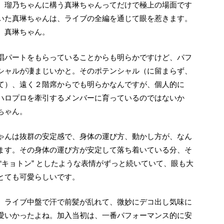
。瑠乃ちゃんに構う真琳ちゃんってだけで極上の場面です
いた真琳ちゃんは、ライブの全編を通じて眼を惹きます。
、真琳ちゃん。
シャルが凄まじいかと。そのポテンシャル（に留まらず、
て）、遠く２階席からでも明らかなんですが、個人的に
ハロプロを牽引するメンバーに育っているのではないか
ちゃん。
ゃんは抜群の安定感で、身体の運び方、動かし方が、なん
ます。その身体の運び方が安定して落ち着いている分、そ
“キョトン” としたような表情がずっと続いていて、眼も大
とても可愛らしいです。
、ライブ中盤で汗で前髪が乱れて、微妙にデコ出し気味に
愛いかったよね。加入当初は、一番パフォーマンス的に安