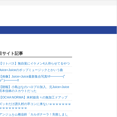
目サイト記事
【リトバス】無自覚にイケメン4人侍らせてるやつ
Juice=Juiceのポップミュージックとかいう曲
【画像】Juice=Juice最新集合写真ｷﾀ━━━━(ﾟ
∀ﾟ)━━━━!!
【朗報】小島はなのハロプロ加入、元Juice=Juice
宮本佳林のスカウトだった
【OCHA NORMA】米村姫良々の無加工ドアップ
ズッキだけ譜久村の卒コンに来ないｗｗｗｗｗｗｗ
ｗｗｗｗｗｗｗｗｗ
アンジュルム橋迫鈴「カルボナーラ！失敗しまし