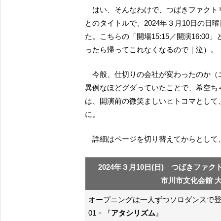
はい、そんなわけで、つばきファクト
とのタイトルで、2024年３月10日の
た。こちらの「開場15:15／開演16:
ったら帰ってこれなくなるので｜泣）。
今般、仕切りの会社が変わったのか（エスタじゃなかったよね？）、グッズ販売が、この数年で
異例なほどグダっていたことで、希空ち
は、開演前の微笑ましいヒトコマとして
に。
詳細はページを切り替えてからとし
2024年３月10日(日) つばきファク
市川市文化会館 大ホ
オープニングは一人ずつソロダンスで
01・『
アタシリズム
』