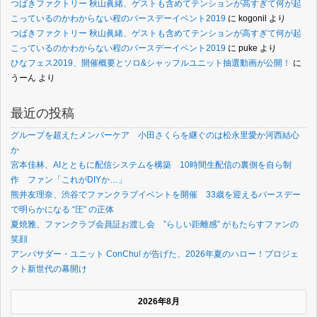
つばきファクトリー 秋山眞緒、ゲストも含めてテンションが高すぎて何が起
こっているのかわからない程のバースデーイベント2019
に
kogonil
より
つばきファクトリー 秋山眞緒、ゲストも含めてテンションが高すぎて何が起
こっているのかわからない程のバースデーイベント2019
に
puke
より
ひなフェス2019、開催概要とソロ&シャッフルユニット抽選動画が公開！
に
うーん
より
最近の投稿
グループを超えたメンバーケア 小田さくらを継ぐのは松永里愛か河西結心
か
宮本佳林、AIとともに配信システムを構築 10時間生配信の裏側を自ら制
作 ファン「これがDIYか…」
熊井友理奈、渋谷でファンクラブイベントを開催 33歳を迎えるバースデー
で明らかになる “圧” の正体
夏焼雅、ファンクラブ会員証お渡し会 ”らしい距離感” がもたらすファンの
笑顔
アンバサダー・ユニット ConChu! が告げた、2026年夏のハロー！プロジェ
クト新世代の幕開け
2026年8月