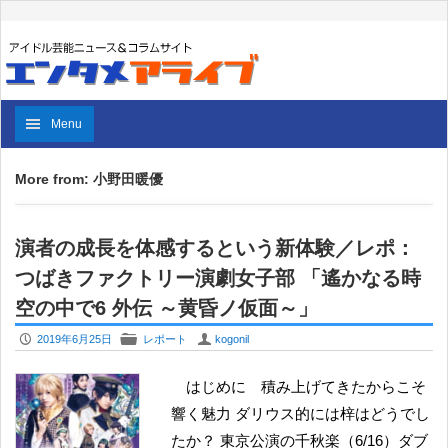
Menu
More from: 小野田暖優
演者の成長を体感するという新体験／レポ：
つばきファクトリー演劇女子部 「遙かなる時
空の中で6 外伝 ～黄昏ノ仮面～」
P
F
U
2019年6月25日
レポート
kogonil
はじめに 積み上げてきたからこそ
響く魅力 ダリウス的には梓はどうでし
たか？ 東京公演の千秋楽（6/16）ダブ