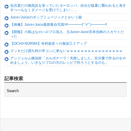
化石賞だの御高説を宣っていたヨーロッパ、自分が猛暑に襲われると為す
すべべもなくダメージを受けてしまい……
Juice=Juiceのポップミュージックとかいう曲
【画像】Juice=Juice最新集合写真ｷﾀ━━━━(ﾟ∀ﾟ)━━━━!!
【朗報】小島はなのハロプロ加入、元Juice=Juice宮本佳林のスカウトだ
った
【OCHA NORMA】米村姫良々の無加工ドアップ
ズッキだけ譜久村の卒コンに来ないｗｗｗｗｗｗｗｗｗｗｗｗｗｗｗｗ
アンジュルム橋迫鈴「カルボナーラ！失敗しました。目分量で作るのをや
めましょう。いきなりプロの方のレシピで作ろうとするのも」
記事検索