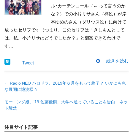
ル･カーテンコール（← って言うのか
な？）での小片リサさん（梓役）が岸
本ゆめのさん（ダリウス役）に向けて
放ったセリフです（つまり、このセリフは「きしもんとして
は、私、小片リサはどうでしたか？」と翻案できるわけで
す…
続きを読む
Tweet
←
Radio NEO ハロドラ、2019年６月をもって終了？ いかにも急
な展開に憶測様々
モーニング娘。’19 佐藤優樹、大学へ通っていることを告白 ネッ
ト騒然
→
注目サイト記事