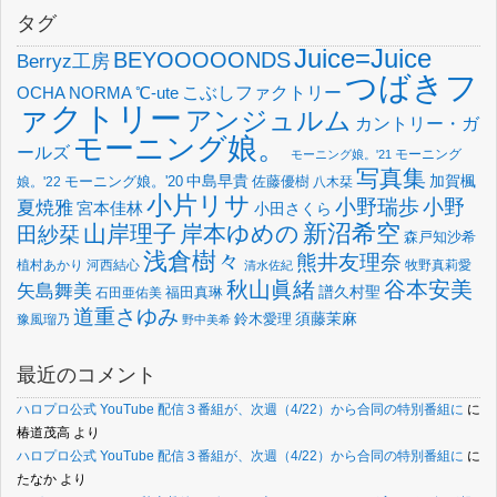
タグ
Juice=Juice
BEYOOOOONDS
Berryz工房
つばきフ
OCHA NORMA
℃-ute
こぶしファクトリー
ァクトリー
アンジュルム
カントリー・ガ
モーニング娘。
ールズ
モーニング
モーニング娘。'21
写真集
中島早貴
加賀楓
佐藤優樹
娘。'22
モーニング娘。'20
八木栞
小片リサ
小野瑞歩
小野
夏焼雅
宮本佳林
小田さくら
新沼希空
山岸理子
岸本ゆめの
田紗栞
森戸知沙希
浅倉樹々
熊井友理奈
植村あかり
河西結心
牧野真莉愛
清水佐紀
谷本安美
秋山眞緒
矢島舞美
譜久村聖
福田真琳
石田亜佑美
道重さゆみ
須藤茉麻
鈴木愛理
豫風瑠乃
野中美希
最近のコメント
ハロプロ公式 YouTube 配信３番組が、次週（4/22）から合同の特別番組に
に
椿道茂高
より
ハロプロ公式 YouTube 配信３番組が、次週（4/22）から合同の特別番組に
に
たなか
より