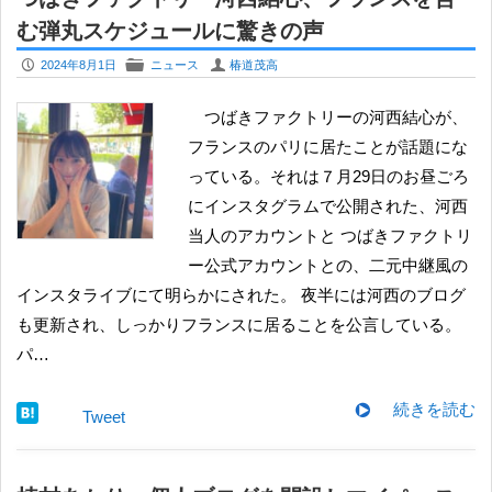
む弾丸スケジュールに驚きの声
P
F
U
2024年8月1日
ニュース
椿道茂高
つばきファクトリーの河西結心が、
フランスのパリに居たことが話題にな
っている。それは７月29日のお昼ごろ
にインスタグラムで公開された、河西
当人のアカウントと つばきファクトリ
ー公式アカウントとの、二元中継風の
インスタライブにて明らかにされた。 夜半には河西のブログ
も更新され、しっかりフランスに居ることを公言している。
パ…
続きを読む
Tweet