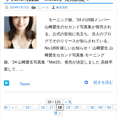
P
F
U
2024年7月21日
ニュース
椿道茂高
モーニング娘。’24 の15期メンバー
山﨑愛生のセカンド写真集が発売され
る。公式の告知に先立ち、当人のブロ
グでそのリリースが知らされている。
No.1808 嬉しいお知らせ！ 山﨑愛生 山
﨑愛生セカンド写真集 モーニング
娘。’24 山﨑愛生写真集『Mei19』 発売が決定しました 高校卒
業して、…
続きを読む
Tweet
18 / 131
« 先
頭
«
...
10
...
16
17
18
19
20
...
30
40
50
.
後 »