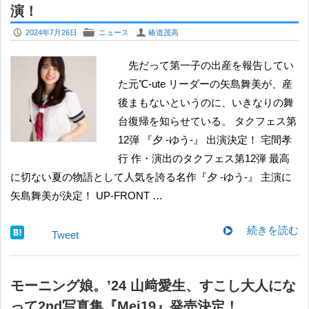
演！
P
F
U
2024年7月26日
ニュース
椿道茂高
先だって第一子の出産を報告してい
た元℃-ute リーダーの矢島舞美が、産
後まもないというのに、いきなりの舞
台復帰を知らせている。 タクフェス第
12弾 『夕 -ゆう-』 出演決定！ 宅間孝
行 作・演出のタクフェス第12弾 最高
に切ない夏の物語として人気を誇る名作『夕 -ゆう-』 主演に
矢島舞美が決定！ UP-FRONT …
続きを読む
Tweet
モーニング娘。’24 山﨑愛生、すこし大人にな
って2nd写真集『Mei19』発売決定！