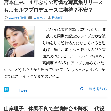
宮本佳林、４年ぶりの可憐な写真集リリース
も…セルフプロデュースに期待？不安？
P
F
U
2024年8月9日
ニュース
椿道茂高
ハワイに実弾射撃しに行ったり、唯
一残った同期の記念のライブに妙な被
り物をして紛れ込んだりしていると思
えば、急にお姉さんっぽい大人びた雰
囲気の “映える” ポートレイト写真を、
高頻度で SNS にアップし始めていた
から、どうしたのかと思っていたファンもあったようだ。 か
つてはストイックなまでのアイ…
続きを読む
Tweet
山岸理子、体調不良で主演舞台を降板… 代役