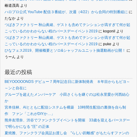
椿道茂高
より
ハロプロ公式 YouTube 配信３番組が、次週（4/22）から合同の特別番組に
に
たなか
より
つばきファクトリー 秋山眞緒、ゲストも含めてテンションが高すぎて何が起
こっているのかわからない程のバースデーイベント2019
に
kogonil
より
つばきファクトリー 秋山眞緒、ゲストも含めてテンションが高すぎて何が起
こっているのかわからない程のバースデーイベント2019
に
puke
より
ひなフェス2019、開催概要とソロ&シャッフルユニット抽選動画が公開！
に
うーん
より
最近の投稿
BEYOOOOONDS デビュー７周年記念日に新体制発表 ８年目からもビヨ～
～ンと自在に
グループを超えたメンバーケア 小田さくらを継ぐのは松永里愛か河西結心
か
宮本佳林、AIとともに配信システムを構築 10時間生配信の裏側を自ら制
作 ファン「これがDIYか…」
熊井友理奈、渋谷でファンクラブイベントを開催 33歳を迎えるバースデー
で明らかになる “圧” の正体
夏焼雅、ファンクラブ会員証お渡し会 ”らしい距離感” がもたらすファンの