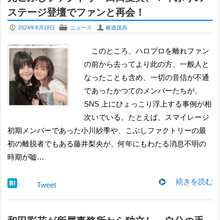
ステージ登壇でファンと再会！
P
F
U
2024年8月18日
ニュース
椿道茂高
このところ、ハロプロを離れファン
の前から去ってより此の方、一般人と
なったことも含め、一切の音信が不通
であったかつてのメンバーたちが、
SNS 上にひょっこり浮上する事例が相
次いでいる。たとえば、スマイレージ
初期メンバーであった小川紗季や、こぶしファクトリーの最
初の離脱者でもある藤井梨央が、何年にもわたる消息不明の
時期が嘘…
続きを読む
Tweet