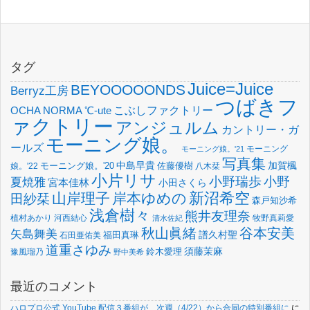
タグ
Juice=Juice
BEYOOOOONDS
Berryz工房
つばきフ
OCHA NORMA
℃-ute
こぶしファクトリー
ァクトリー
アンジュルム
カントリー・ガ
モーニング娘。
ールズ
モーニング
モーニング娘。'21
写真集
中島早貴
加賀楓
佐藤優樹
娘。'22
モーニング娘。'20
八木栞
小片リサ
小野瑞歩
小野
夏焼雅
宮本佳林
小田さくら
新沼希空
山岸理子
岸本ゆめの
田紗栞
森戸知沙希
浅倉樹々
熊井友理奈
植村あかり
河西結心
牧野真莉愛
清水佐紀
谷本安美
秋山眞緒
矢島舞美
譜久村聖
福田真琳
石田亜佑美
道重さゆみ
須藤茉麻
鈴木愛理
豫風瑠乃
野中美希
最近のコメント
ハロプロ公式 YouTube 配信３番組が、次週（4/22）から合同の特別番組に
に