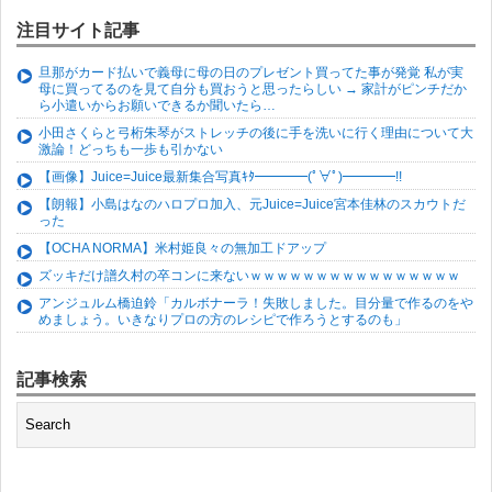
注目サイト記事
旦那がカード払いで義母に母の日のプレゼント買ってた事が発覚 私が実
母に買ってるのを見て自分も買おうと思ったらしい → 家計がピンチだか
ら小遣いからお願いできるか聞いたら…
小田さくらと弓桁朱琴がストレッチの後に手を洗いに行く理由について大
激論！どっちも一歩も引かない
【画像】Juice=Juice最新集合写真ｷﾀ━━━━(ﾟ∀ﾟ)━━━━!!
【朗報】小島はなのハロプロ加入、元Juice=Juice宮本佳林のスカウトだ
った
【OCHA NORMA】米村姫良々の無加工ドアップ
ズッキだけ譜久村の卒コンに来ないｗｗｗｗｗｗｗｗｗｗｗｗｗｗｗｗ
アンジュルム橋迫鈴「カルボナーラ！失敗しました。目分量で作るのをや
めましょう。いきなりプロの方のレシピで作ろうとするのも」
記事検索