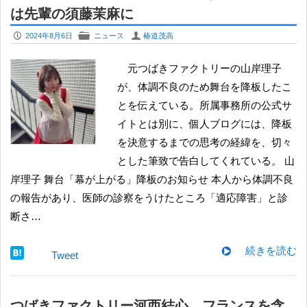
は先輩の須藤茉麻に
P
F
U
2024年8月6日
ニュース
椿道茂高
元つばきファクトリーの山岸理子
が、体調不良のため舞台を降板したこ
とを伝えている。所属事務所の公式サ
イトとは別に、個人ブログには、降板
を決意するまでの思考の経緯を、切々
とした筆致で告白してくれている。 ​山
岸理子 舞台「幕が上がる」降板のお知らせ 本人から体調不良
の報告があり、医師の診察をうけたところ「適応障害」と診
断さ…
続きを読む
Tweet
つばきファクトリー河西結心、フランスを含