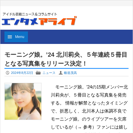
Menu
モーニング娘。’24 北川莉央、５年連続５冊目
となる写真集をリリース決定！
P
F
U
2024年8月22日
ニュース
椿道茂高
モーニング娘。’24の15期メンバー北
川莉央が、５冊目となる写真集を発売
する。 情報が解禁となったタイミング
で、折悪しく、北川本人は体調不良で
モーニング娘。のライブツアーを欠席
しているが（→ 参考）ファンには嬉し