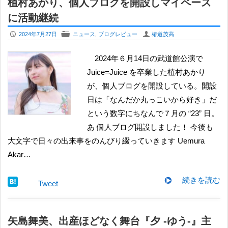
植村あかり、個人ブログを開設しマイペース
に活動継続
P
F
U
2024年7月27日
ニュース
,
ブログレビュー
椿道茂高
2024年６月14日の武道館公演で
Juice=Juice を卒業した植村あかり
が、個人ブログを開設している。開設
日は「なんだか丸っこいから好き」だ
という数字にちなんで７月の “23” 日。
あ 個人ブログ開設しました！ 今後も
大文字で日々の出来事をのんびり綴っていきます Uemura
Akar…
続きを読む
Tweet
矢島舞美、出産ほどなく舞台『夕 -ゆう-』主