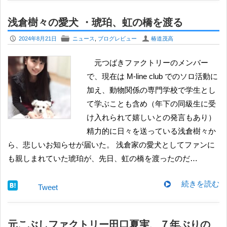
浅倉樹々の愛犬 ・琥珀、虹の橋を渡る
P
F
U
2024年8月21日
ニュース
,
ブログレビュー
椿道茂高
元つばきファクトリーのメンバー
で、現在は M-line club でのソロ活動に
加え、動物関係の専門学校で学生とし
て学ぶことも含め（年下の同級生に受
け入れられて嬉しいとの発言もあり）
精力的に日々を送っている浅倉樹々か
ら、悲しいお知らせが届いた。 浅倉家の愛犬としてファンに
も親しまれていた琥珀が、先日、虹の橋を渡ったのだ…
続きを読む
Tweet
元こぶしファクトリー田口夏実、７年ぶりの