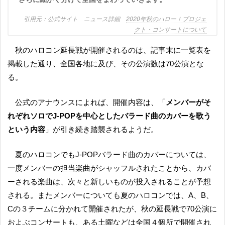
公式サイト ニュース詳細
2020年秋のハロー！プロジェ
クト・コンサートについて
秋のハロコン延長戦が開催されるのは、記事末に一覧表を
掲載した通り、全国各地に及び、その公演数は70公演とな
る。
公式のアナウンスによれば、開催内容は、「
メンバーがそ
れぞれソロでJ-POPを中心としたバラード曲のカバーを歌う
という内容
」が引き続き踏襲されるようだ。
夏のハロコンでもJ-POPバラード曲のカバーについては、
一度メンバーの担当楽曲がシャッフルされたことから、カバ
ーされる楽曲は、次々と新しいものが投入されることが予想
される。またメンバーについても夏のハロコンでは、A、B、
Cの３チームに分かれて開催されたが、秋の延長戦で70公演に
およぶコンサートも、ある土曜などは全国４個所で開催され