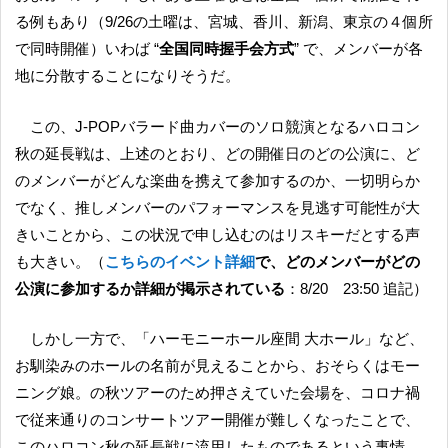
る例もあり（9/26の土曜は、宮城、香川、新潟、東京の４個所
で同時開催）いわば “
全国同時握手会方式
” で、メンバーが各
地に分散することになりそうだ。
この、J-POPバラード曲カバーのソロ競演となるハロコン
秋の延長戦は、上述のとおり、どの開催日のどの公演に、ど
のメンバーがどんな楽曲を携えて参加するのか、一切明らか
でなく、推しメンバーのパフォーマンスを見逃す可能性が大
きいことから、この状況で申し込むのはリスキーだとする声
も大きい。（
こちらのイベント詳細
で、どのメンバーがどの
公演に参加するか詳細が掲示されている
：8/20 23:50 追記）
しかし一方で、「ハーモニーホール座間 大ホール」など、
お馴染みのホールの名前が見えることから、おそらくはモー
ニング娘。の秋ツアーのため押さえていた会場を、コロナ禍
で従来通りのコンサートツアー開催が難しくなったことで、
このハロコン秋の延長戦に流用したものであるという事情