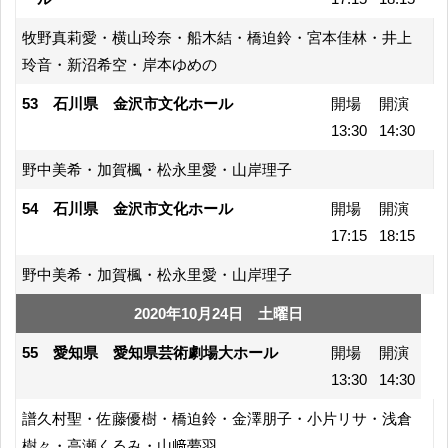
牧野真莉愛・横山玲奈・船木結・橋迫鈴・宮本佳林・井上
玲音・新沼希空・岸本ゆめの
53 石川県 金沢市文化ホール
開場
開演
13:30
14:30
野中美希・加賀楓・松永里愛・山岸理子
54 石川県 金沢市文化ホール
開場
開演
17:15
18:15
野中美希・加賀楓・松永里愛・山岸理子
2020年10月24日 土曜日
55 愛知県 愛知県芸術劇場大ホール
開場
開演
13:30
14:30
譜久村聖・佐藤優樹・橋迫鈴・金澤朋子・小片リサ・浅倉
樹々・高瀬くるみ・山﨑夢羽