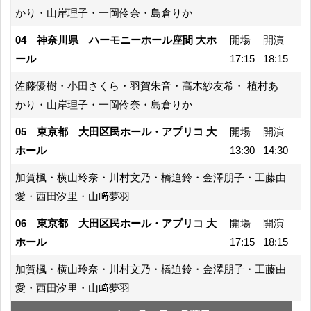
かり・山岸理子・一岡伶奈・島倉りか
04 神奈川県 ハーモニーホール座間 大ホ
開場
開演
ール
17:15
18:15
佐藤優樹・小田さくら・羽賀朱音・高木紗友希・ 植村あ
かり・山岸理子・一岡伶奈・島倉りか
05 東京都 大田区民ホール・アプリコ 大
開場
開演
ホール
13:30
14:30
加賀楓・横山玲奈・川村文乃・橋迫鈴・金澤朋子・工藤由
愛・西田汐里・山﨑夢羽
06 東京都 大田区民ホール・アプリコ 大
開場
開演
ホール
17:15
18:15
加賀楓・横山玲奈・川村文乃・橋迫鈴・金澤朋子・工藤由
愛・西田汐里・山﨑夢羽