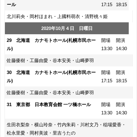
ール
17:15
18:15
北川莉央・岡村ほまれ・上國料萌衣・清野桃々姫
2020年10月４日 日曜日
29 北海道 カナモトホール(札幌市民ホー
開場
開演
ル)
13:30
14:30
佐藤優樹・工藤由愛・谷本安美・山﨑夢羽
30 北海道 カナモトホール(札幌市民ホー
開場
開演
ル)
17:15
18:15
佐藤優樹・工藤由愛・谷本安美・山﨑夢羽
31 東京都 日本教育会館 一ツ橋ホール
開場
開演
13:30
14:30
生田衣梨奈・横山玲奈・竹内朱莉・川村文乃・稲場愛香・
松永里愛・岡村美波・里吉うたの