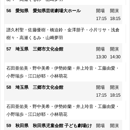
56 愛知県 愛知県芸術劇場大ホール
開場
開演
17:15
18:15
譜久村聖・佐藤優樹・橋迫鈴・金澤朋子・小片リサ・浅倉
樹々・高瀬くるみ・山﨑夢羽
57 埼玉県 三郷市文化会館
開場
開演
13:30
14:30
石田亜佑美・野中美希・伊勢鈴蘭・井上玲音・工藤由愛・
小野瑞歩・江口紗耶・小林萌花
58 埼玉県 三郷市文化会館
開場
開演
17:15
18:15
石田亜佑美・野中美希・伊勢鈴蘭・井上玲音・工藤由愛・
小野瑞歩・江口紗耶・小林萌花
59 秋田県 秋田県児童会館 子ども劇場(け
開場
開演