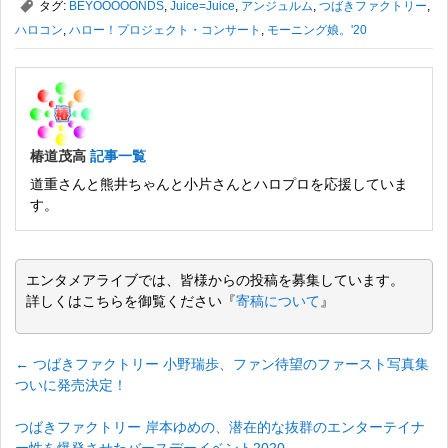
,
タグ:
BEYOOOOONDS
,
Juice=Juice
,
​アンジュルム
,
つばきファクトリー
,
ハロコン
,
ハロー！プロジェクト・コンサート
,
モーニング娘。'20
椿道茂高
記事一覧
道重さんと熊井ちゃんと小片さんとハロプロを応援していま
す。
エンタメアライブでは、皆様からの投稿を募集しています。
詳しくはこちらを御覧ください『
寄稿について
』
←
つばきファクトリー 小野瑞歩、ファン待望のファースト写真集
ついに発売決定！
つばきファクトリー 岸本ゆめの、潜在的な抜群のエンターテイナ