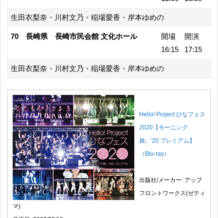
生田衣梨奈・川村文乃・稲場愛香・岸本ゆめの
70 長崎県 長崎市民会館 文化ホール
開場
開演
16:15
17:15
生田衣梨奈・川村文乃・稲場愛香・岸本ゆめの
Hello! Project ひなフェス
2020【モーニング
娘。'20 プレミアム】
（Blu-ray）
出版社/メーカー: アップ
フロントワークス(ゼティ
マ)