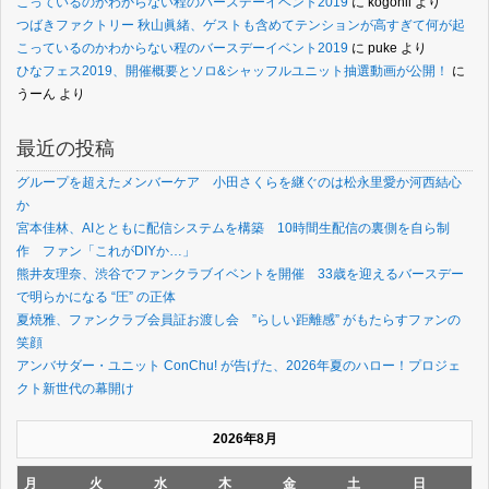
こっているのかわからない程のバースデーイベント2019
に
kogonil
より
つばきファクトリー 秋山眞緒、ゲストも含めてテンションが高すぎて何が起
こっているのかわからない程のバースデーイベント2019
に
puke
より
ひなフェス2019、開催概要とソロ&シャッフルユニット抽選動画が公開！
に
うーん
より
最近の投稿
グループを超えたメンバーケア 小田さくらを継ぐのは松永里愛か河西結心
か
宮本佳林、AIとともに配信システムを構築 10時間生配信の裏側を自ら制
作 ファン「これがDIYか…」
熊井友理奈、渋谷でファンクラブイベントを開催 33歳を迎えるバースデー
で明らかになる “圧” の正体
夏焼雅、ファンクラブ会員証お渡し会 ”らしい距離感” がもたらすファンの
笑顔
アンバサダー・ユニット ConChu! が告げた、2026年夏のハロー！プロジェ
クト新世代の幕開け
2026年8月
月
火
水
木
金
土
日