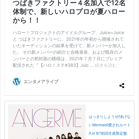
はっきりしようぜ/泳げな
いMermaid/愛されルート
A or B?初回生産限定盤