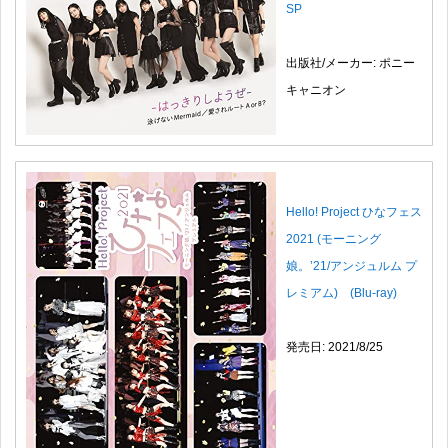
SP
出版社/メーカー: ポニー
キャニオン
Hello! Project ひなフェス
2021 (モーニング
娘。’21/アンジュルム プ
レミアム) (Blu-ray)
発売日: 2021/8/25