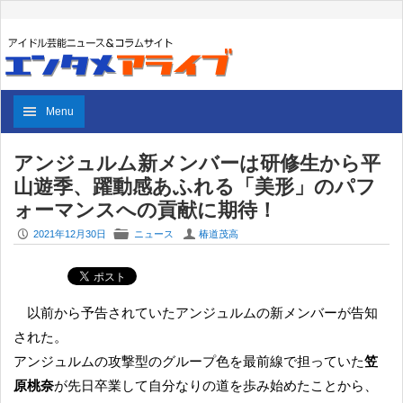
Menu
アンジュルム新メンバーは研修生から平
山遊季、躍動感あふれる「美形」のパフ
ォーマンスへの貢献に期待！
P
F
U
2021年12月30日
ニュース
椿道茂高
以前から予告されていたアンジュルムの新メンバーが告知
された。
アンジュルムの攻撃型のグループ色を最前線で担っていた
笠
原桃奈
が先日卒業して自分なりの道を歩み始めたことから、