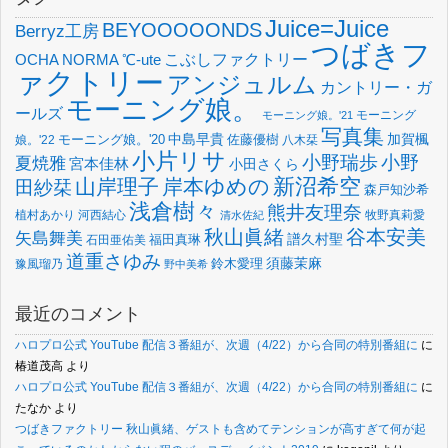
Juice=Juice
BEYOOOOONDS
Berryz工房
つばきフ
OCHA NORMA
℃-ute
こぶしファクトリー
ァクトリー
アンジュルム
カントリー・ガ
モーニング娘。
ールズ
モーニング
モーニング娘。'21
写真集
中島早貴
加賀楓
佐藤優樹
娘。'22
モーニング娘。'20
八木栞
小片リサ
小野瑞歩
小野
夏焼雅
宮本佳林
小田さくら
新沼希空
山岸理子
岸本ゆめの
田紗栞
森戸知沙希
浅倉樹々
熊井友理奈
植村あかり
河西結心
牧野真莉愛
清水佐紀
谷本安美
秋山眞緒
矢島舞美
譜久村聖
福田真琳
石田亜佑美
道重さゆみ
須藤茉麻
鈴木愛理
豫風瑠乃
野中美希
最近のコメント
ハロプロ公式 YouTube 配信３番組が、次週（4/22）から合同の特別番組に
に
椿道茂高
より
ハロプロ公式 YouTube 配信３番組が、次週（4/22）から合同の特別番組に
に
たなか
より
つばきファクトリー 秋山眞緒、ゲストも含めてテンションが高すぎて何が起