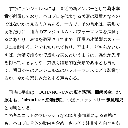
すでにアンジュルムには、直近の新メンバーとして
為永幸
音
が所属しており、ハロプロを代表する美形の双璧となるの
ではないかと見る向きもある。一方で、その為永は、美形で
あるだけに、迫力のアンジュルム・パフォーマンスを展開す
るにあたり、表情を激変させてまで、圧巻の攻撃型のステー
ジに貢献することでも知られており、平山も、どちらかとい
えば、清楚で嫋やかで透明な美女というよりは、為永が先陣
を切っているような、力強く躍動的な美形であるとも言え
て、明日からのアンジュルムのパフォーマンスにどう影響す
るか、今から楽しみだとする声もある。
同時に平山は、OCHA NORMA の
広本瑠璃
、
西﨑美空
、
北
原もも
、Juice=Juice
江端妃咲
、つばきファクトリー
豫風瑠乃
と同期となる。
この各ユニットのフレッシュな2019年参加組による連携に
も、ハロプロ全体の動向も含め、さっそく注目する向きもあ