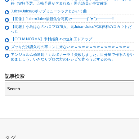
待（W杯予選、五輪予選が含まれる）国会議員が事実確認
Juice=Juiceのポップミュージックとかいう曲
【画像】Juice=Juice最新集合写真ｷﾀ━━━━(ﾟ∀ﾟ)━━━━!!
【朗報】小島はなのハロプロ加入、元Juice=Juice宮本佳林のスカウトだ
った
【OCHA NORMA】米村姫良々の無加工ドアップ
ズッキだけ譜久村の卒コンに来ないｗｗｗｗｗｗｗｗｗｗｗｗｗｗｗｗ
アンジュルム橋迫鈴「カルボナーラ！失敗しました。目分量で作るのをや
めましょう。いきなりプロの方のレシピで作ろうとするのも」
記事検索
タグ