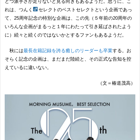
とつ派手さが足りないと見る向きもあるようだ。思うに、こ
れは、つんく
セレクトのベストセレクトという企画であっ
て、25周年記念の特別な企画は、この先（５年前の20周年の
いろんな企画がまるっと１年にわたって引き延ばされたよう
に）続々と続くのではないかとするファンもあるようだ。
秋には
最長在籍記録を誇る癒しのリーダーも卒業
する。お
そらく記念の企画は、まだまだ陸続と、その正式な告知を控
えているに違いない。
（文＝椿道茂高）