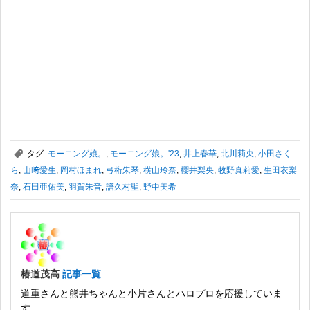
,
タグ:
モーニング娘。
,
モーニング娘。'23
,
井上春華
,
北川莉央
,
小田さく
ら
,
山﨑愛生
,
岡村ほまれ
,
弓桁朱琴
,
横山玲奈
,
櫻井梨央
,
牧野真莉愛
,
生田衣梨
奈
,
石田亜佑美
,
羽賀朱音
,
譜久村聖
,
野中美希
椿道茂高
記事一覧
道重さんと熊井ちゃんと小片さんとハロプロを応援していま
す。