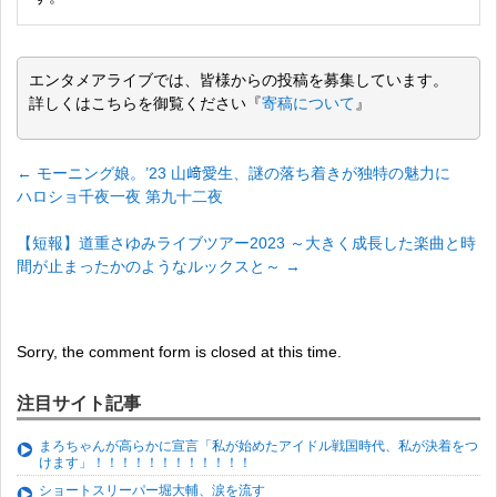
エンタメアライブでは、皆様からの投稿を募集しています。
詳しくはこちらを御覧ください『
寄稿について
』
←
モーニング娘。’23 山﨑愛生、謎の落ち着きが独特の魅力に
ハロショ千夜一夜 第九十二夜
【短報】道重さゆみライブツアー2023 ～大きく成長した楽曲と時
間が止まったかのようなルックスと～
→
Sorry, the comment form is closed at this time.
注目サイト記事
まろちゃんが高らかに宣言「私が始めたアイドル戦国時代、私が決着をつ
けます」！！！！！！！！！！！！
ショートスリーパー堀大輔、涙を流す