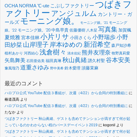
つばきフ
OCHA NORMA
℃-ute
こぶしファクトリー
ァクトリー
アンジュルム
カントリー・ガ
モーニング娘。
ールズ
モーニング
モーニング娘。'21
写真集
中島早貴
加賀楓
佐藤優樹
娘。'22
モーニング娘。'20
八木栞
小片リサ
小野瑞歩
小野
夏焼雅
宮本佳林
小田さくら
新沼希空
山岸理子
岸本ゆめの
田紗栞
森戸知沙希
浅倉樹々
熊井友理奈
植村あかり
河西結心
牧野真莉愛
清水佐紀
谷本安美
秋山眞緒
矢島舞美
譜久村聖
福田真琳
石田亜佑美
道重さゆみ
須藤茉麻
鈴木愛理
豫風瑠乃
野中美希
最近のコメント
ハロプロ公式 YouTube 配信３番組が、次週（4/22）から合同の特別番組に
に
椿道茂高
より
ハロプロ公式 YouTube 配信３番組が、次週（4/22）から合同の特別番組に
に
たなか
より
つばきファクトリー 秋山眞緒、ゲストも含めてテンションが高すぎて何が起
こっているのかわからない程のバースデーイベント2019
に
kogonil
より
つばきファクトリー 秋山眞緒、ゲストも含めてテンションが高すぎて何が起