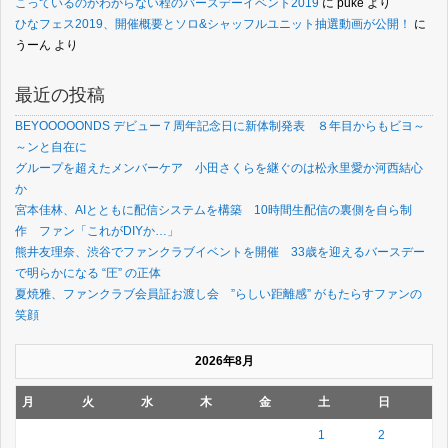
こっているのかわからない程のバースデーイベント2019
に
puke
より
ひなフェス2019、開催概要とソロ&シャッフルユニット抽選動画が公開！
に
うーん
より
最近の投稿
BEYOOOOONDS デビュー７周年記念日に新体制発表 ８年目からもビヨ～
～ンと自在に
グループを超えたメンバーケア 小田さくらを継ぐのは松永里愛か河西結心
か
宮本佳林、AIとともに配信システムを構築 10時間生配信の裏側を自ら制
作 ファン「これがDIYか…」
熊井友理奈、渋谷でファンクラブイベントを開催 33歳を迎えるバースデー
で明らかになる “圧” の正体
夏焼雅、ファンクラブ会員証お渡し会 ”らしい距離感” がもたらすファンの
笑顔
2026年8月
月
火
水
木
金
土
日
1
2