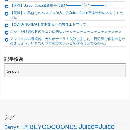
【画像】Juice=Juice最新集合写真ｷﾀ━━━━(ﾟ∀ﾟ)━━━━!!
【朗報】小島はなのハロプロ加入、元Juice=Juice宮本佳林のスカウトだ
った
【OCHA NORMA】米村姫良々の無加工ドアップ
ズッキだけ譜久村の卒コンに来ないｗｗｗｗｗｗｗｗｗｗｗｗｗｗｗｗ
アンジュルム橋迫鈴「カルボナーラ！失敗しました。目分量で作るのをや
めましょう。いきなりプロの方のレシピで作ろうとするのも」
記事検索
タグ
Juice=Juice
BEYOOOOONDS
Berryz工房