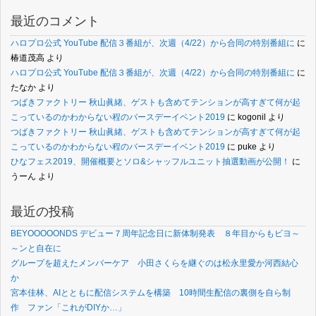
最近のコメント
ハロプロ公式 YouTube 配信３番組が、次週（4/22）から合同の特別番組に
に
椿道茂高
より
ハロプロ公式 YouTube 配信３番組が、次週（4/22）から合同の特別番組に
に
たなか
より
つばきファクトリー 秋山眞緒、ゲストも含めてテンションが高すぎて何が起
こっているのかわからない程のバースデーイベント2019
に
kogonil
より
つばきファクトリー 秋山眞緒、ゲストも含めてテンションが高すぎて何が起
こっているのかわからない程のバースデーイベント2019
に
puke
より
ひなフェス2019、開催概要とソロ&シャッフルユニット抽選動画が公開！
に
うーん
より
最近の投稿
BEYOOOOONDS デビュー７周年記念日に新体制発表 ８年目からもビヨ～
～ンと自在に
グループを超えたメンバーケア 小田さくらを継ぐのは松永里愛か河西結心
か
宮本佳林、AIとともに配信システムを構築 10時間生配信の裏側を自ら制
作 ファン「これがDIYか…」