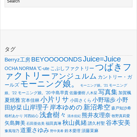
タグ
Juice=Juice
BEYOOOOONDS
Berryz工房
つばきフ
OCHA NORMA
℃-ute
こぶしファクトリー
ァクトリー
アンジュルム
カントリー・ガ
モーニング娘。
ールズ
モーニング
モーニング娘。'21
写真集
中島早貴
加賀楓
佐藤優樹
娘。'22
モーニング娘。'20
八木栞
小片リサ
小野瑞歩
小野
夏焼雅
宮本佳林
小田さくら
新沼希空
山岸理子
岸本ゆめの
田紗栞
森戸知沙希
浅倉樹々
熊井友理奈
植村あかり
河西結心
牧野真莉愛
清水佐紀
谷本安美
秋山眞緒
矢島舞美
譜久村聖
福田真琳
石田亜佑美
道重さゆみ
須藤茉麻
鈴木愛理
豫風瑠乃
野中美希