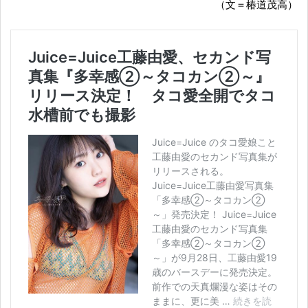
（文＝椿道茂高）