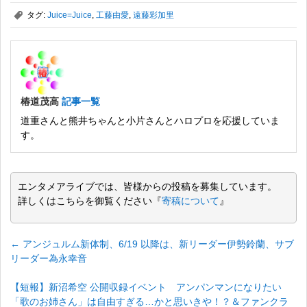
,
タグ:
Juice=Juice
,
工藤由愛
,
遠藤彩加里
椿道茂高
記事一覧
道重さんと熊井ちゃんと小片さんとハロプロを応援していま
す。
エンタメアライブでは、皆様からの投稿を募集しています。
詳しくはこちらを御覧ください『
寄稿について
』
←
アンジュルム新体制、6/19 以降は、新リーダー伊勢鈴蘭、サブ
リーダー為永幸音
【短報】新沼希空 公開収録イベント アンパンマンになりたい
「歌のお姉さん」は自由すぎる…かと思いきや！？＆ファンクラ