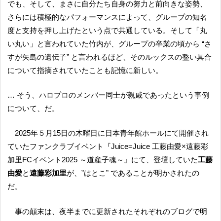
でも、そして、まさに自分たち自身の努力と前向きな姿勢、
さらには積極的なパフォーマンスによって、グループの知名
度と支持を押し上げたという点で共通している。そして「丸
い丸い」と言われていた竹内が、グループの卒業の頃から “さ
すが矢島の遺伝子” と言われるほど、そのルックスの整い具合
について指摘されていたことも記憶に新しい。
… そう、ハロプロのメンバー同士が親戚であったという事例
について、だ。
2025年５月15日の木曜日に日本青年館ホールにて開催され
ていたファンクラブイベント『Juice=Juice 工藤由愛×遠藤彩
加里FCイベント2025 ～道産子魂～』にて、登壇していた
工藤
由愛
と
遠藤彩加里
が、”はとこ” であることが明かされたの
だ。
事の顛末は、夜半までに更新されたそれぞれのブログで明