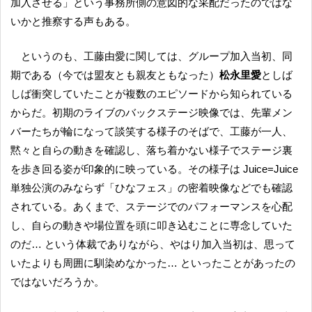
加入させる」という事務所側の意図的な采配だったのではな
いかと推察する声もある。
というのも、工藤由愛に関しては、グループ加入当初、同
期である（今では盟友とも親友ともなった）
松永里愛
としば
しば衝突していたことが複数のエピソードから知られている
からだ。初期のライブのバックステージ映像では、先輩メン
バーたちが輪になって談笑する様子のそばで、工藤が一人、
黙々と自らの動きを確認し、落ち着かない様子でステージ裏
を歩き回る姿が印象的に映っている。その様子は Juice=Juice
単独公演のみならず「ひなフェス」の密着映像などでも確認
されている。あくまで、ステージでのパフォーマンスを心配
し、自らの動きや場位置を頭に叩き込むことに専念していた
のだ… という体裁でありながら、やはり加入当初は、思って
いたよりも周囲に馴染めなかった… といったことがあったの
ではないだろうか。