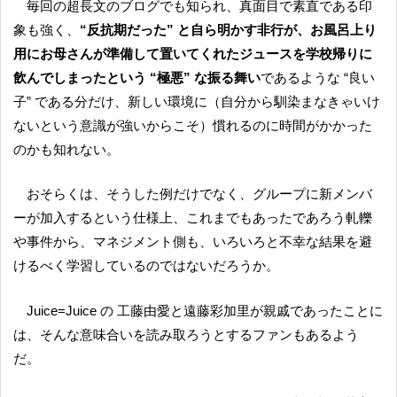
毎回の超長文のブログでも知られ、真面目で素直である印
象も強く、
“反抗期だった” と自ら明かす非行が、お風呂上り
用にお母さんが準備して置いてくれたジュースを学校帰りに
飲んでしまったという “極悪” な振る舞い
であるような “良い
子” である分だけ、新しい環境に（自分から馴染まなきゃいけ
ないという意識が強いからこそ）慣れるのに時間がかかった
のかも知れない。
おそらくは、そうした例だけでなく、グループに新メンバ
ーが加入するという仕様上、これまでもあったであろう軋轢
や事件から、マネジメント側も、いろいろと不幸な結果を避
けるべく学習しているのではないだろうか。
Juice=Juice の 工藤由愛と遠藤彩加里が親戚であったことに
は、そんな意味合いを読み取ろうとするファンもあるよう
だ。