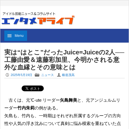
Menu
実は“はとこ”だったJuice=Juiceの2人──
工藤由愛＆遠藤彩加里、今明かされる意
外な血縁とその意味とは
P
F
U
2025年5月19日
ニュース
椿道茂高
古くは、元℃-ute リーダー
矢島舞美
と、元アンジュルムリ
ーダー
竹内朱莉
の例がある。
矢島も、竹内も、一時期はそれぞれ所属するグループの方向
性や人気の浮き沈みについて真剣に悩み模索を重ねていた点