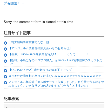
ブも開設！
→
Sorry, the comment form is closed at this time.
注目サイト記事
庄司大輔騎手重賞勝てたな 他
【アンジュルム後藤花出演見合わせのお知らせ】
【画像】Juice=Juice最新集合写真ｷﾀ━━━━(ﾟ∀ﾟ)━━━━!!
【朗報】小島はなのハロプロ加入、元Juice=Juice宮本佳林のスカウトだ
った
【OCHA NORMA】米村姫良々の無加工ドアップ
ズッキだけ譜久村の卒コンに来ないｗｗｗｗｗｗｗｗｗｗｗｗｗｗｗｗ
アンジュルム橋迫鈴「カルボナーラ！失敗しました。目分量で作るのをや
めましょう。いきなりプロの方のレシピで作ろうとするのも」
記事検索