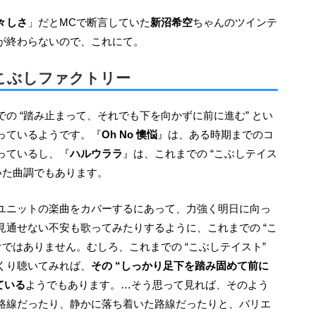
々しさ
」だとMCで断言していた
新沼希空
ちゃんのツインテ
が終わらないので、これにて。
こぶしファクトリー
っているようです。『
Oh No 懊悩
』は、ある時期までのコ
っているし、『
ハルウララ
』は、これまでの “こぶしテイス
いた曲調でもあります。
見通せない不安も歌ってみたりするように、これまでの “こ
けではありません。むしろ、これまでの “こぶしテイスト”
くり聴いてみれば、
その “しっかり足下を踏み固めて前に
ている
ようでもあります。…そう思って見れば、そのよう
路線だったり、静かに落ち着いた路線だったりと、バリエ