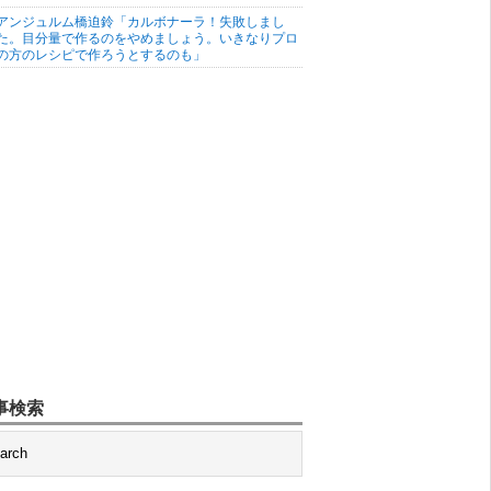
アンジュルム橋迫鈴「カルボナーラ！失敗しまし
た。目分量で作るのをやめましょう。いきなりプロ
の方のレシピで作ろうとするのも」
事検索