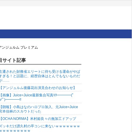
 アンジュルム プレミアム
目サイト記事
左遷された財務省エリートに待ち受ける運命がやば
すぎる！と話題に、経歴自体はとんでもないものだ
が……
【アンジュルム後藤花出演見合わせのお知らせ】
【画像】Juice=Juice最新集合写真ｷﾀ━━━━(ﾟ
∀ﾟ)━━━━!!
【朗報】小島はなのハロプロ加入、元Juice=Juice
宮本佳林のスカウトだった
【OCHA NORMA】米村姫良々の無加工ドアップ
ズッキだけ譜久村の卒コンに来ないｗｗｗｗｗｗｗ
ｗｗｗｗｗｗｗｗｗ