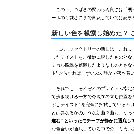
この上、つばきの変わらぬ良さは「
初
ールの可愛さにまで言及していては記事
新しい色を模索し始めた？ 
こぶしファクトリーの新曲は、これまでの “踏み止まって、それでも下を向かずに前に進む” とい
ったテイストを、微妙に脱したものとな
ミカル路線を踏襲したようなものともな
ト” からすれば、ずいぶん静かで落ち着
それでも、それぞれのプレミアム指定ユニットの楽曲をカバーするにあって、力強く明日に向っ
て歩き続ける一方で今現在の立ち位置を
ぶしテイスト” を完全に払拭しているわ
とは異なるかのような新曲２曲も、ゆっ
進む” といったモチーフが静かに通底し
な色合いが通底している中でのコミカル