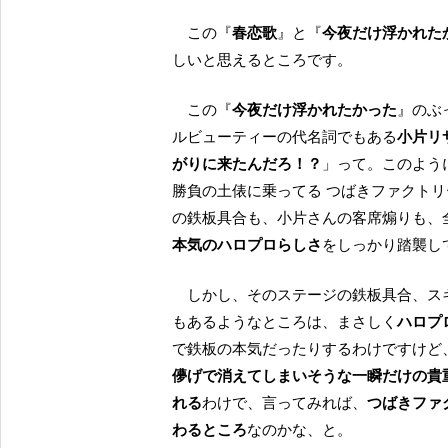
この『
春恋歌
』と『
今夜だけ浮かれた
しいと思えるところです。
この『
今夜だけ浮かれたかった
』のぶ
ルビューティーの代名詞でもある
小片リ
がりに来たんだろ！？
」って。このよう
勝負の土俵に乗ってる つばきファクト
の鉄板具合も、小片さんの客席煽りも、
本気のハロプロらしさ
をしっかり踏襲し
しかし、そのステージの鉄板具合、スキルの研ぎ澄まされ具合、ガチんこの本気でアスリートで
もあるようなところは、まさしく
ハロプ
で鉄板の本気だったりするわけですけど
儚げで消えてしまいそうな一瞬だけの貴
れる
わけで、言ってみれば、
つばきファ
わるところ
なのかな、と。