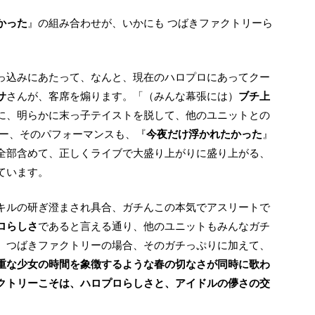
かった
』の組み合わせが、いかにも つばきファクトリーら
っ込みにあたって、なんと、現在のハロプロにあってクー
サ
さんが、客席を煽ります。「（みんな幕張には）
ブチ上
に、明らかに末っ子テイストを脱して、他のユニットとの
リー、そのパフォーマンスも、『
今夜だけ浮かれたかった
』
全部含めて、正しくライブで大盛り上がりに盛り上がる、
ています。
ロらしさ
であると言える通り、他のユニットもみんなガチ
、つばきファクトリーの場合、そのガチっぷりに加えて、
重な少女の時間を象徴するような春の切なさが同時に歌わ
クトリーこそは、ハロプロらしさと、アイドルの儚さの交