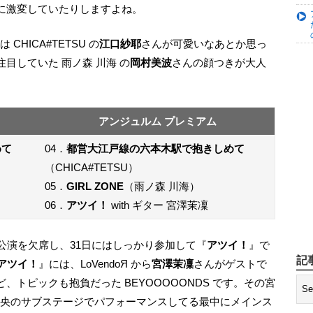
間に激変していたりしますよね。
 CHICA#TETSU の
江口紗耶
さんが可愛いなあとか思っ
目していた 雨ノ森 川海 の
岡村美波
さんの顔つきが大人
アンジュルム プレミアム
めて
04．
都営大江戸線の六本木駅で抱きしめて
（CHICA#TETSU）
05．
GIRL ZONE
（雨ノ森 川海）
06．
アツイ！
with ギター 宮澤茉凜
公演を欠席し、31日にはしっかり参加して『
アツイ！
』で
記
アツイ！
』には、LoVendoЯ から
宮澤茉凜
さんがゲストで
トピックも抱負だった BEYOOOOONDS です。その宮
ーが中央のサブステージでパフォーマンスしてる最中にメインス