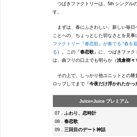
つばきファクトリーは、5th シングルの新曲推しのようでいながら、やっぱり特色を出してきま
す。
まずは、春にふさわしい、新しい毎日へ向けての不安と裏腹な希望、そして自分が変わっていく
ことへの、ちょっとした切なさとを見事
ファクトリー『春恋歌』が奏でる “春を
る
）。この『
春恋歌
』に、つばきファク
は、曲フリの口上でも明らか（
浅倉樹々
その上で、しっかり他ユニットとの勝負の土俵にも乗ってるのは、5th シングルの一方の楽曲をド
ロップしてまで『
今夜だけ浮かれたかっ
Juice=Juice プレミアム
07．
ふわり、恋時計
08．
春恋歌
09．
三回目のデート神話