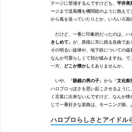
テージに登場するんですけども、
平井美
ージまで送風機を機関銃のように抱えて
から風を送っていたりとか、いろいろ面
だけど、一番に印象的だったのは、
きしめて
』が、異様に耳に残る良曲であ
その明るい旋律や、地下鉄についての蘊
なんか可愛らしくて頬が緩みますね。で
一方、
どこか懐かしく
ありませんか。
いや、『
眼鏡の男の子
』から『
文化祭
ハロプロっぽさを思い起こさせるように
く言葉に出来ないんですけど、なんか懐
じて一番好きな楽曲は、モーニング娘。
ハロプロらしさとアイドル