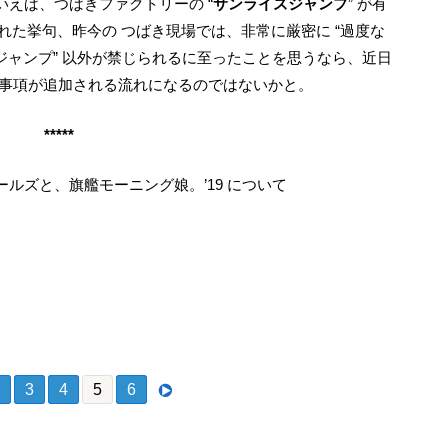
えば、つばきファクトリーの “
サンライズジャンプ
” が有
された挙句、昨今の つばき現場では、非常に厳密に “過度な
たジャンプ” 以外が禁じられるに至ったことを思うなら、近日
意事項が追加される流れになるのではないかと。
*****
ールズと、旗艦モーニング娘。’19 について
ー・ガールズ、きっと４人になっても大丈夫
3
4
5
6