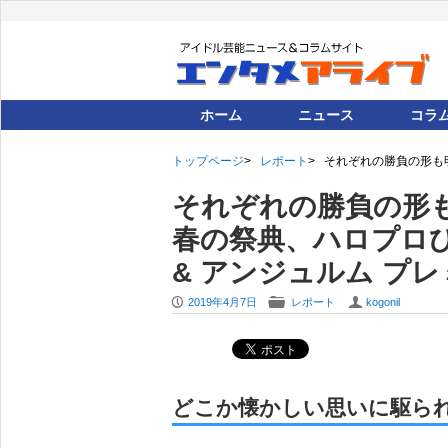
ホーム
ニュース
コラ
トップページ
レポート
それぞれの勝負の形も明瞭
それぞれの勝負の形
春の祭典、ハロプロひなフ
& アンジュルム プ
P
F
U
2019年4月7日
レポート
kogonil
どこか懐かしい思いに駆られる 