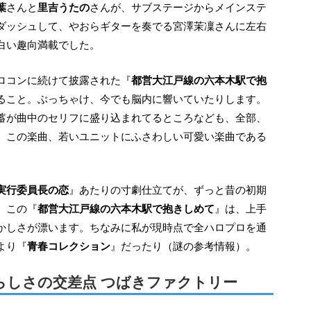
葉
さんと
里吉うたの
さんが、サブステージからメインステ
ダッシュして、やおらギターを奏でる宮澤茉凜さんに左右
白い趣向満載でした。
ハロコンに続けて披露された『
都営大江戸線の六本木駅で抱
ること。ぶっちゃけ、今でも脳内に響いていたりします。
蓄が曲中のセリフに盛り込まれてるところなども、全部、
、この楽曲、若いユニットにふさわしい可愛い楽曲である
実行委員長の恋
』あたりの寸劇仕立てが、ずっと昔の初期
、この『
都営大江戸線の六本木駅で抱きしめて
』は、上手
かしさが漂います。ちなみに私が現時点で全ハロプロを通
より『
青春コレクション
』だったり（謎の参考情報）。
らしさの交差点 つばきファクトリー