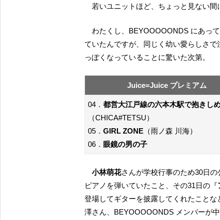
若いユニットほど、ちょっと見ない
わたくし、BEYOOOOONDS にあっては
ていたんですが、同じく幼い愛らしさで注
っぽくなっていることに驚いた次第。
Juice=Juice プレミアム
04．
都営大江戸線の六本木駅で抱きし
（CHICA#TETSU）
05．
GIRL ZONE
（雨ノ森 川海）
06．
眼鏡の男の子
小林萌花
さんが学校行事のため30日の
ピアノを弾いていたこと、その31日の『
登場してギターを披露してくれたことなど、
澤さん、BEYOOOOONDS メンバ