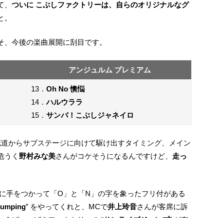
て、
ついに こぶしファクトリーは、自らのオリジナルなグ
と。
こそ、今後の楽曲展開に刮目です。
アンジュルム プレミアム
13．
Oh No 懊悩
14．
ハルウララ
15．
サンバ！こぶしジャネイロ
危うく
野村みな美
さんがコケそうになるんですけど、
走っ
。
に手をつかって「O」と「N」の字を象ったフリ付がある
umping
” をやってくれと、MCで
井上玲音
さんが客席に訴