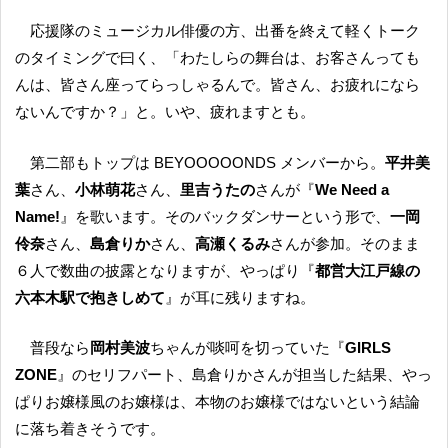
応援隊のミュージカル俳優の方、出番を終えて軽くトーク
のタイミングで曰く、「わたしらの舞台は、お客さんっても
んは、皆さん座ってらっしゃるんで。皆さん、お疲れになら
ないんですか？」と。いや、疲れますとも。
第二部もトップは BEYOOOOONDS メンバーから。
平井美
葉
さん、
小林萌花
さん、
里吉うたの
さんが『
We Need a
Name!
』を歌います。そのバックダンサーという形で、
一岡
伶奈
さん、
島倉りか
さん、
高瀬くるみ
さんが参加。そのまま
６人で数曲の披露となりますが、やっぱり『
都営大江戸線の
六本木駅で抱きしめて
』が耳に残りますね。
普段なら
岡村美波
ちゃんが啖呵を切っていた『
GIRLS
ZONE
』のセリフパート、島倉りかさんが担当した結果、やっ
ぱりお嬢様風のお嬢様は、本物のお嬢様ではないという結論
に落ち着きそうです。