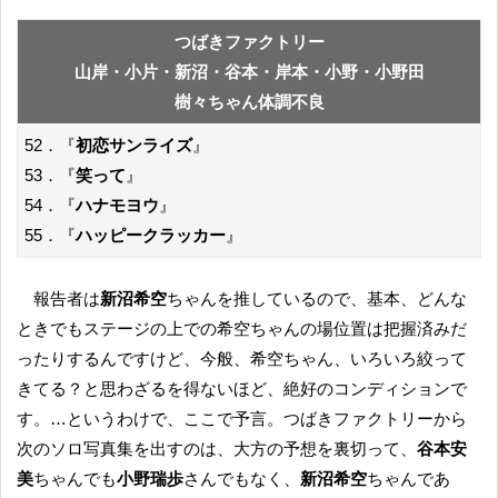
つばきファクトリー
山岸・小片・新沼・谷本・岸本・小野・小野田
樹々ちゃん体調不良
52．『
初恋サンライズ
』
53．『
笑って
』
54．『
ハナモヨウ
』
55．『
ハッピークラッカー
』
報告者は
新沼希空
ちゃんを推しているので、基本、どんな
ときでもステージの上での希空ちゃんの場位置は把握済みだ
ったりするんですけど、今般、希空ちゃん、いろいろ絞って
きてる？と思わざるを得ないほど、絶好のコンディションで
す。…というわけで、ここで予言。つばきファクトリーから
次のソロ写真集を出すのは、大方の予想を裏切って、
谷本安
美
ちゃんでも
小野瑞歩
さんでもなく、
新沼希空
ちゃんであ