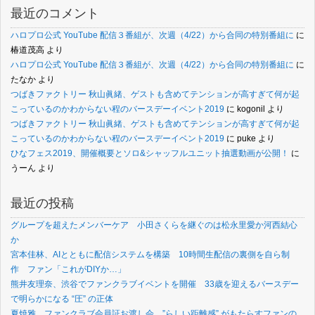
最近のコメント
ハロプロ公式 YouTube 配信３番組が、次週（4/22）から合同の特別番組に
に
椿道茂高
より
ハロプロ公式 YouTube 配信３番組が、次週（4/22）から合同の特別番組に
に
たなか
より
つばきファクトリー 秋山眞緒、ゲストも含めてテンションが高すぎて何が起
こっているのかわからない程のバースデーイベント2019
に
kogonil
より
つばきファクトリー 秋山眞緒、ゲストも含めてテンションが高すぎて何が起
こっているのかわからない程のバースデーイベント2019
に
puke
より
ひなフェス2019、開催概要とソロ&シャッフルユニット抽選動画が公開！
に
うーん
より
最近の投稿
グループを超えたメンバーケア 小田さくらを継ぐのは松永里愛か河西結心
か
宮本佳林、AIとともに配信システムを構築 10時間生配信の裏側を自ら制
作 ファン「これがDIYか…」
熊井友理奈、渋谷でファンクラブイベントを開催 33歳を迎えるバースデー
で明らかになる “圧” の正体
夏焼雅、ファンクラブ会員証お渡し会 ”らしい距離感” がもたらすファンの