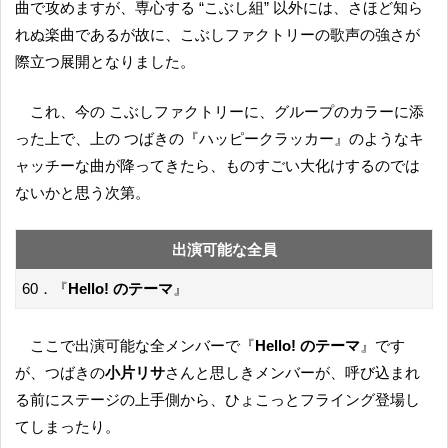
曲で攻めますが、専心する “こぶし組” 以外には、さほど知ら
れぬ楽曲であるが故に、こぶしファクトリーの歌声の強さが
際立つ展開となりました。
これ、今の こぶしファクトリーに、グループのカラーに添
った上で、上の つばきの『ハッピークラッカー』のようなキ
ャッチーな曲が降ってきたら、ものすごい大化けするのでは
ないかと思う次第。
出演可能な全員
60．『
Hello! のテーマ
』
ここで出演可能な全メンバーで『
Hello! のテーマ
』です
が、つばきの
小片リサ
さんと思しきメンバーが、呼び込まれ
る前にステージの上手側から、ひょこっとフライング登場し
てしまったり。