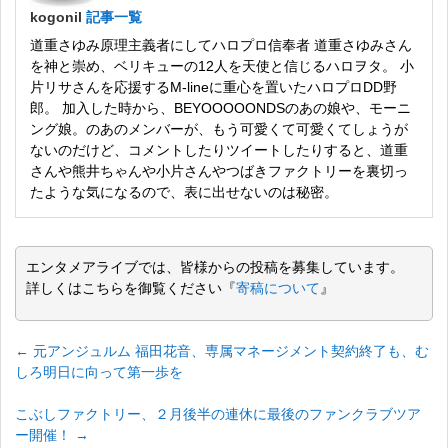
kogonil
記事一覧
道重さゆみ原理主義者にしてハロプロ信奉者 道重さゆみさん
を神と崇め、ベリキューの12人を天使と信じるハロヲタ。 小
片リサさんを応援するM-lineに重心を置いたハロプロDD野
郎。 加入した時から、BEYOOOOONDSのあの娘や、モーニ
ング娘。のあのメンバーが、もう可愛くて可愛くてしょうが
ないのだけど、コメントしたりツイートしたりすると、道重
さんや熊井ちゃんや小片さんやつばきファクトリーを裏切っ
たような気になるので、表に出せないのは秘密。
エンタメアライブでは、皆様からの投稿を募集しています。
詳しくはこちらを御覧ください『
寄稿について
』
←
元アンジュルム 福田花音、専属マネージメント契約終了も、む
しろ明日に向って第一歩を
こぶしファクトリー、２月後半の連休に最後のファンクラブツア
ー開催！
→