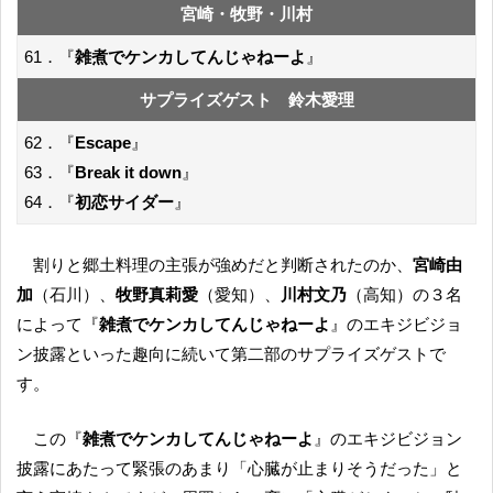
宮崎・牧野・川村
61．『
雑煮でケンカしてんじゃねーよ
』
サプライズゲスト 鈴木愛理
62．『
Escape
』
63．『
Break it down
』
64．『
初恋サイダー
』
割りと郷土料理の主張が強めだと判断されたのか、
宮崎由
加
（石川）、
牧野真莉愛
（愛知）、
川村文乃
（高知）の３名
によって『
雑煮でケンカしてんじゃねーよ
』のエキジビジョ
ン披露といった趣向に続いて第二部のサプライズゲストで
す。
この『
雑煮でケンカしてんじゃねーよ
』のエキジビジョン
披露にあたって緊張のあまり「心臓が止まりそうだった」と