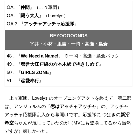
OA. 『
仲間
』（上々軍団）
OA. 『
闘う大人
』（Lovelys）
OA？ 『
アッチャアッチャ応援隊
』
BEYOOOOONDS
平井・小林・里吉・一岡・高瀬・島倉
48．『
We Need a Name!
』 ※一岡・高瀬・島倉バック
49．『
都営大江戸線の六本木駅で抱きしめて
』
50．『
GIRLS ZONE
』
51．『
恋愛奉行
』
上々軍団、Lovelys のオープニングアクトを終えて、第二部
は、アンジュルムの『
恋はアッチャアッチャ
』の、アッチャ
アッチャ応援隊乱入から幕開けです。応援隊に つばきの
新沼
希空
ちゃんが混じっていたのが（MVにも登場してるから当然
ですが）嬉しかった。