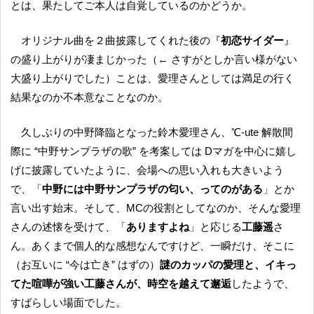
とは、果たしてご本人は自覚しているのかどうか。
オリジナル曲を２曲披露してくれた後の『
初恋サイダー
』
の盛り上がりが凄まじかった（← さすがとしか言い様がない
大盛り上がりでした）ことは、愛理さんとしては満足の行く
結果なのか不本意なことなのか。
久しぶりの中野降臨となった鈴木愛理さん、℃-ute 解散間
際に “中野サンプラザの歌” を考案しては Dマガを中心に嬉し
げに披露していたように、会場への思い入れも大きいよう
で、「
中野には中野サンプラザの匂い、ってのがある
」とか
言い出す始末。そして、MCの役割としてなのか、そんな愛理
さんの述懐を受けて、「
ありますよね
」と応じる
工藤遥
さ
ん。あくまで個人的な感想なんですけど、一瞬だけ、そこに
（お互いに “今は亡き” はずの）
謎のカッパの愛理と、イキっ
てた喧嘩が強い工藤さんが、時空を越えて邂逅
したようで、
すばらしい場面でした。