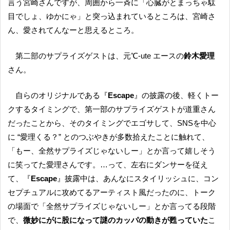
言う宮崎さんですが、周囲から一斉に「心臓がとまっちゃ駄
目でしょ、ゆかにゃ」と突っ込まれているところは、宮崎さ
ん、愛されてんなーと思えるところ。
第二部のサプライズゲストは、元℃-ute エースの
鈴木愛理
さん。
自らのオリジナルである『
Escape
』の披露の後、軽くトー
クするタイミングで、第一部のサプライズゲストが道重さん
だったことから、そのタイミングでエゴサして、SNSを中心
に “愛理くる？” とのつぶやきが多数拾えたことに触れて、
「もー、全然サプライズじゃないしー」とか言って嬉しそう
に笑ってた愛理さんです。…って、左右にダンサーを従え
て、『
Escape
』披露中は、あんなにスタイリッシュに、コン
セプチュアルに攻めてるアーティスト風だったのに、トーク
の場面で「全然サプライズじゃないしー」とか言ってる段階
で、
微妙にがに股になって謎のカッパの動きが甦っていた
こ