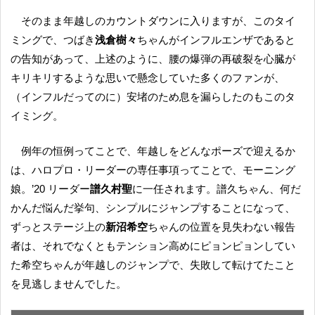
そのまま年越しのカウントダウンに入りますが、このタイ
ミングで、つばき
浅倉樹々
ちゃんがインフルエンザであると
の告知があって、上述のように、腰の爆弾の再破裂を心臓が
キリキリするような思いで懸念していた多くのファンが、
（インフルだってのに）安堵のため息を漏らしたのもこのタ
イミング。
例年の恒例ってことで、年越しをどんなポーズで迎えるか
は、ハロプロ・リーダーの専任事項ってことで、モーニング
娘。’20 リーダー
譜久村聖
に一任されます。譜久ちゃん、何だ
かんだ悩んだ挙句、シンプルにジャンプすることになって、
ずっとステージ上の
新沼希空
ちゃんの位置を見失わない報告
者は、それでなくともテンション高めにピョンピョンしてい
た希空ちゃんが年越しのジャンプで、失敗して転けてたこと
を見逃しませんでした。