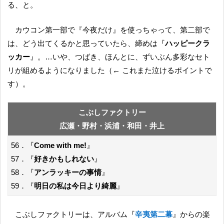
る、と。
カウコン第一部で『今夜だけ』を使っちゃって、第二部で
は、どう出てくるかと思っていたら、締めは『
ハッピークラ
ッカー
』。…いや、つばき、ほんとに、ずいぶん多彩なセト
リが組めるようになりました（← これまた泣けるポイントで
す）。
こぶしファクトリー
広瀬・野村・浜浦・和田・井上
56．『
Come with me!
』
57．『
好きかもしれない
』
58．『
アンラッキーの事情
』
59．『
明日の私は今日より綺麗
』
こぶしファクトリーは、アルバム『
辛夷第二幕
』からの楽