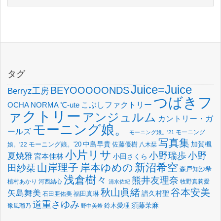
タグ
Juice=Juice
BEYOOOOONDS
Berryz工房
つばきフ
OCHA NORMA
℃-ute
こぶしファクトリー
ァクトリー
アンジュルム
カントリー・ガ
モーニング娘。
ールズ
モーニング
モーニング娘。'21
写真集
中島早貴
加賀楓
佐藤優樹
娘。'22
モーニング娘。'20
八木栞
小片リサ
小野瑞歩
小野
夏焼雅
宮本佳林
小田さくら
新沼希空
山岸理子
岸本ゆめの
田紗栞
森戸知沙希
浅倉樹々
熊井友理奈
植村あかり
河西結心
牧野真莉愛
清水佐紀
谷本安美
秋山眞緒
矢島舞美
譜久村聖
福田真琳
石田亜佑美
道重さゆみ
須藤茉麻
鈴木愛理
豫風瑠乃
野中美希