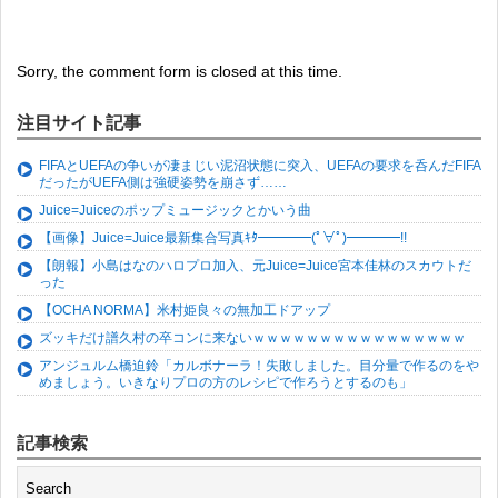
Sorry, the comment form is closed at this time.
注目サイト記事
FIFAとUEFAの争いが凄まじい泥沼状態に突入、UEFAの要求を呑んだFIFA
だったがUEFA側は強硬姿勢を崩さず……
Juice=Juiceのポップミュージックとかいう曲
【画像】Juice=Juice最新集合写真ｷﾀ━━━━(ﾟ∀ﾟ)━━━━!!
【朗報】小島はなのハロプロ加入、元Juice=Juice宮本佳林のスカウトだ
った
【OCHA NORMA】米村姫良々の無加工ドアップ
ズッキだけ譜久村の卒コンに来ないｗｗｗｗｗｗｗｗｗｗｗｗｗｗｗｗ
アンジュルム橋迫鈴「カルボナーラ！失敗しました。目分量で作るのをや
めましょう。いきなりプロの方のレシピで作ろうとするのも」
記事検索