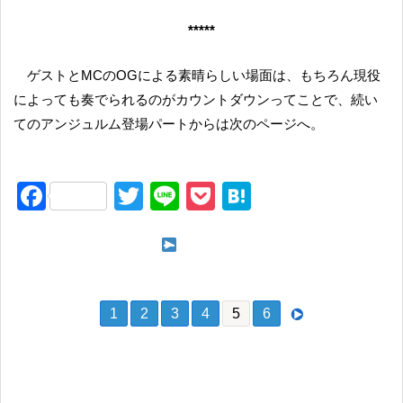
*****
ゲストとMCのOGによる素晴らしい場面は、もちろん現役
によっても奏でられるのがカウントダウンってことで、続い
てのアンジュルム登場パートからは次のページへ。
F
T
Li
P
H
a
wi
n
o
at
c
tt
e
ck
e
次ページ
e
er
et
n
b
a
1
2
3
4
5
6
o
o
k