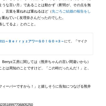
ような言い方」であることは動かず（釈明が、その点を無
）、言葉を重ねれば重ねるほど（
先ごろご結婚の報告をし
を重ねていく友理奈さんだったのでした。
絡してるよ」とのこと。
2011～ＢｅｒｒｙｚアワーＧＯ！ＧＯ =３～
にて、「マイク
ことは周知のことですけど、「この時だったんだ！」と、
s/1423518997706805250