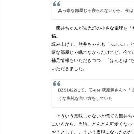
真っ暗な部屋じゃ寝られないから、夜
熊井ちゃんが蛍光灯の小さな電球を「ちび電」と呼んでいたこと、その言葉使いを面白がった投
稿。
読み上げて、熊井ちゃんも「ふふふ♪」
暗な部屋じゃ眠れなかったけれど、今で
補足情報もいただきつつ、「ほんとは “
いただきました。
BZS1422にて、℃-ute 萩原舞さんへ「まいまいは今がピーク」と、この先は可愛くなくなるかのよ
うな失礼な言い方をしていた
そういう意味じゃないと慌てる熊井ちゃん。釈明して述べるに、あまりにも小さいころから一緒
にいるから、当時、どんどん可愛くなっ
おうとして、こういう表現になったのだ