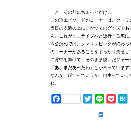
と、その前にちょっとだけ。
この珍エピソードのコーナーは、クマリ
当日の衣装の上に、かつてのグッズであ
ん、これがミニライブへと進行する際に
３公演めでは、クマリンピックが終わっ
のコーナーがあることをすっかり失念し
に背中を向けて、そのまま脱いだジャー
「
あ、まだあったわ
」とか言っています
なんか、緩いっていうか、自由っていう
ね。
F
T
Li
P
a
wi
n
o
c
tt
e
ck
次ページ く
e
er
et