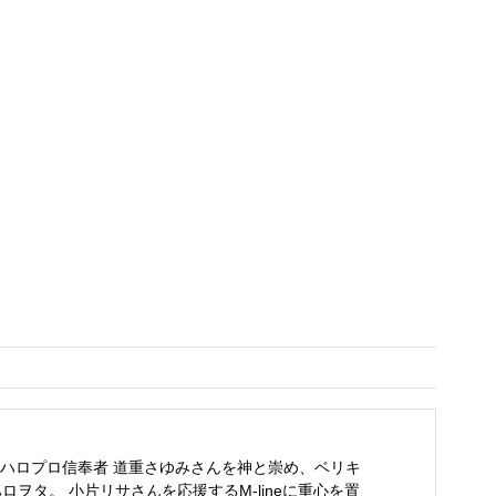
ハロプロ信奉者 道重さゆみさんを神と崇め、ベリキ
ロヲタ。 小片リサさんを応援するM-lineに重心を置