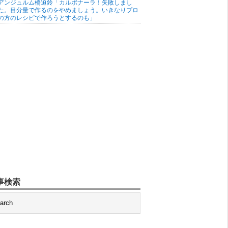
アンジュルム橋迫鈴「カルボナーラ！失敗しまし
た。目分量で作るのをやめましょう。いきなりプロ
の方のレシピで作ろうとするのも」
事検索