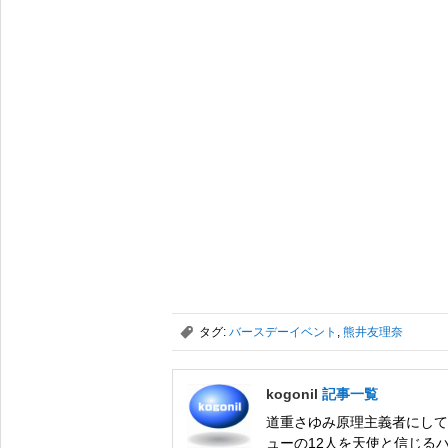
,
タグ:
バースデーイベント
,
熊井友理奈
kogonil
記事一覧
道重さゆみ原理主義者にして
ューの12人を天使と信じるハ