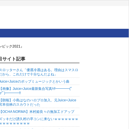
ピック2021』
目サイト記事
スロッターさん「優遇冷遇はある。理由はスマスロ
だから、これだけで十分なんだよね」
Juice=Juiceのポップミュージックとかいう曲
【画像】Juice=Juice最新集合写真ｷﾀ━━━━(ﾟ
∀ﾟ)━━━━!!
【朗報】小島はなのハロプロ加入、元Juice=Juice
宮本佳林のスカウトだった
【OCHA NORMA】米村姫良々の無加工ドアップ
ズッキだけ譜久村の卒コンに来ないｗｗｗｗｗｗｗ
ｗｗｗｗｗｗｗｗｗ