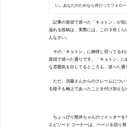
い。あなたのためなら何だってフォロー
記事の冒頭で述べた「キョトン」が告げられた須藤茉麻さんからの投稿。茉麻の熊井ちゃん愛に
溢れる投稿は、実際には、この３倍くら
んなさい。
その「キョトン」に納得し切ってるわけじゃなさそうなところや、それでも委ねるところなど、
冒頭で述べた通りです。「キョトン」に
な雰囲気を出してるところも、述べた通
ただ、須藤さんからのクレームについ
る様子も極上であったことを付け加えな
ちょっぴり熊井ちゃんのツイッターを引用したせいでスペースを食いましたので、３公演めの珍
エピソード コーナーは、ページを切り替