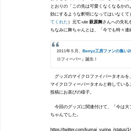
とおりの「この先は可愛くなくなるかの
効にするような釈明になってはいなくて
てくれた
）元℃-ute
萩原舞
さんへの失礼
ちなみに舞ちゃんとは、「今でも時々連
2011年５月、
Berryz工房ファンの集い
ロフィーバー」誕生！
グッズのマイクロファイバータオルを、Berryz工房に関しては（熊井ちゃんの言い間違いから）
マイクロフィーバータオルと称している
投稿にお喜びの様子。
今回のグッズに関連付けて、「今は大フィーバーですから！」と嬉しそうに告知につなげる熊井
ちゃんでした。
https://twitter.com/kumai_yurina_/statu