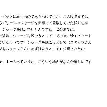
ンピックに続くものであるわけですが、この段階までは、
るグリーンのジャージを羽織って登場していた熊井ちゃ
、ジャージを脱いでいたんですね、２公演では。
た途端にジャージを脱ごうとして、その後に珍エピソード
ていたようです。ジャージを脱ごうとして（スタッフさん
ジをスタッフさんにあずけようとして）指摘されたか、
。
か、ホームっていうか、こういう場面がなんか嬉しいです
H
at
e
まいちゃんの珍エピソード ３公演め
n