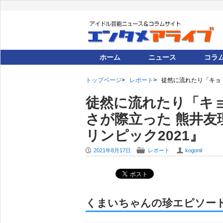
ホーム
ニュース
コラ
トップページ
レポート
徒然に流れたり「キョ
徒然に流れたり「キ
さが際立った 熊井
リンピック2021』
P
F
U
2021年8月17日
レポート
kogonil
くまいちゃんの珍エピソー