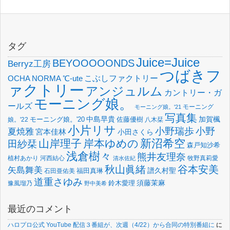
タグ
Juice=Juice
BEYOOOOONDS
Berryz工房
つばきフ
OCHA NORMA
℃-ute
こぶしファクトリー
ァクトリー
アンジュルム
カントリー・ガ
モーニング娘。
ールズ
モーニング
モーニング娘。'21
写真集
中島早貴
加賀楓
佐藤優樹
娘。'22
モーニング娘。'20
八木栞
小片リサ
小野瑞歩
小野
夏焼雅
宮本佳林
小田さくら
新沼希空
山岸理子
岸本ゆめの
田紗栞
森戸知沙希
浅倉樹々
熊井友理奈
植村あかり
河西結心
牧野真莉愛
清水佐紀
谷本安美
秋山眞緒
矢島舞美
譜久村聖
福田真琳
石田亜佑美
道重さゆみ
須藤茉麻
鈴木愛理
豫風瑠乃
野中美希
最近のコメント
ハロプロ公式 YouTube 配信３番組が、次週（4/22）から合同の特別番組に
に