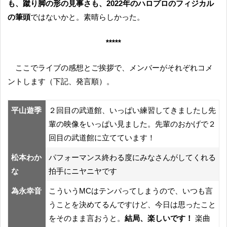
も、蹴り脚の形の見事さも、2022年のハロプロのフィジカル
の筆頭
ではないかと。素晴らしかった。
*****
ここでライブの感想とご挨拶で、メンバーがそれぞれコメ
ントします（下記、発言順）。
平山遊季
２回目の武道館、いっぱい練習してきましたし先
輩の映像をいっぱい見ました。先輩のおかげで２
回目の武道館に立てています！
松本わか
パフォーマンス終わる度にみなさんがしてくれる
な
拍手にニヤニヤです
為永幸音
こういうMCはテンパってしまうので、いつも言
うことを決めてるんですけど、今日は思ったこと
をそのまま言おうと。
結局、楽しいです！
楽曲