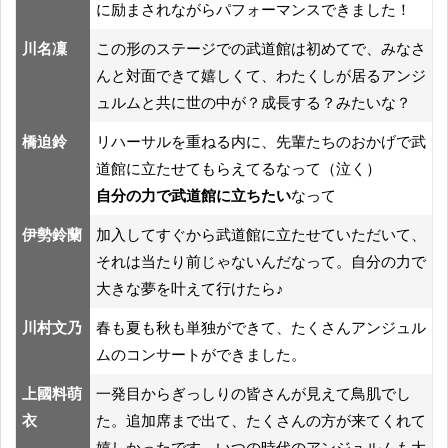
に励まされながらパフォーマンスできました！
川名凜
この形のステージでの武道館は初めてで、みなさ
んと対面できて嬉しくて、わたくしが居るアンジ
ュルムと共に世の中が？成長する？みたいな？
橋迫鈴
リハーサルを重ねる内に、先輩たちのおかげで武
道館に立たせてもらえてるなって（泣く）
自分の力で武道館に立ちたい
なって
伊勢鈴蘭
加入してすぐから武道館に立たせていただいて、
それは当たり前じゃないんだなって。自分の力で
大きな夢を叶えて行けたら♪
川村文乃
春も夏も秋も単独ができて、たくさんアンジュル
ムのコンサートができました。
上國料萌
一発目からぎっしりの皆さんが見えて鳥肌でし
衣
た。追加席まで出て、たくさんの方が来てくれて
嬉しかったです。いつの時代のアンジュルムも大