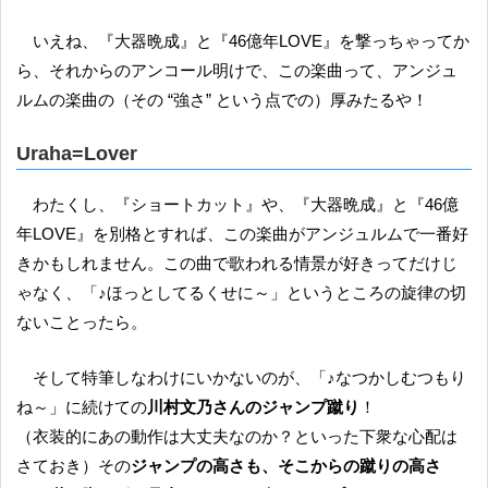
いえね、『大器晩成』と『46億年LOVE』を撃っちゃってか
ら、それからのアンコール明けで、この楽曲って、アンジュ
ルムの楽曲の（その “強さ” という点での）厚みたるや！
Uraha=Lover
わたくし、『ショートカット』や、『大器晩成』と『46億
年LOVE』を別格とすれば、この楽曲がアンジュルムで一番好
きかもしれません。この曲で歌われる情景が好きってだけじ
ゃなく、「♪ほっとしてるくせに～」というところの旋律の切
ないことったら。
そして特筆しなわけにいかないのが、「♪なつかしむつもり
ね～」に続けての
川村文乃さんのジャンプ蹴り
！
（衣装的にあの動作は大丈夫なのか？といった下衆な心配は
さておき）その
ジャンプの高さも、そこからの蹴りの高さ