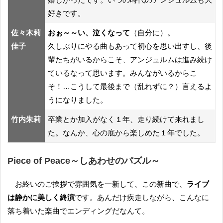
好きです。
佐々木莉
おぉ～～い、泣くなって
（自分に）。
佳子
久しぶりにやる曲もあって初心を思い出すし、後
輩たちがいるからこそ、アンジュルムは進み続け
ているなって思います。みんながいるからこ
そ！…こうして最後まで（乱れずに？）言えるよ
うになりました。
竹内朱莉
卒業とか加入がなく１年、走り続けて来れまし
た。なんか、心の底から楽しめた１年でした。
Piece of Peace～しあわせのパズル～
お終いのご挨拶で雰囲気を一新して、この新曲で、
ライブ
は静かに美しく終演
です。あんだけ疾走しながら、こんなに
落ち着いた楽曲でエンディングだなんて。