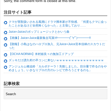
Sorry, the comment form is closed at this time.
注目サイト記事
クマが害獣扱いされる風潮にドラマ脚本家が不快感、「何度もクマに会っ
たことがあるけど全然怖くなかった」と主張しており……
Juice=Juiceのポップミュージックとかいう曲
【画像】Juice=Juice最新集合写真ｷﾀ━━━━(ﾟ∀ﾟ)━━━━!!
【朗報】小島はなのハロプロ加入、元Juice=Juice宮本佳林のスカウトだ
った
【OCHA NORMA】米村姫良々の無加工ドアップ
ズッキだけ譜久村の卒コンに来ないｗｗｗｗｗｗｗｗｗｗｗｗｗｗｗｗ
アンジュルム橋迫鈴「カルボナーラ！失敗しました。目分量で作るのをや
めましょう。いきなりプロの方のレシピで作ろうとするのも」
記事検索