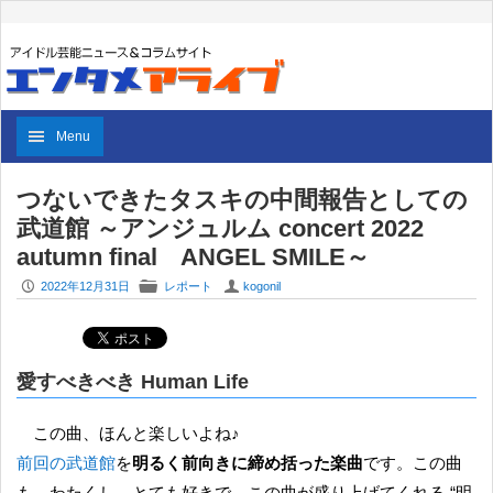
Menu
つないできたタスキの中間報告としての
武道館 ～アンジュルム concert 2022
autumn final ANGEL SMILE～
P
F
U
2022年12月31日
レポート
kogonil
愛すべきべき Human Life
この曲、ほんと楽しいよね♪
前回の武道館
を
明るく前向きに締め括った楽曲
です。この曲
も、わたくし、とても好きで、この曲が盛り上げてくれる “明