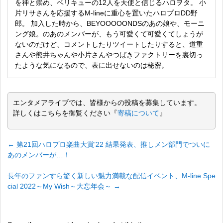
を神と崇め、ベリキューの12人を天使と信じるハロヲタ。 小
片リサさんを応援するM-lineに重心を置いたハロプロDD野
郎。 加入した時から、BEYOOOOONDSのあの娘や、モーニ
ング娘。のあのメンバーが、もう可愛くて可愛くてしょうが
ないのだけど、コメントしたりツイートしたりすると、道重
さんや熊井ちゃんや小片さんやつばきファクトリーを裏切っ
たような気になるので、表に出せないのは秘密。
エンタメアライブでは、皆様からの投稿を募集しています。
詳しくはこちらを御覧ください『
寄稿について
』
←
第21回ハロプロ楽曲大賞’22 結果発表、推しメン部門でついに
あのメンバーが…！
長年のファンすら驚く新しい魅力満載な配信イベント、M-line Spe
cial 2022～My Wish～大忘年会～
→