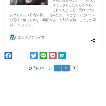
F
T
Li
P
H
a
wi
n
o
at
前のページ
1
2
3
c
tt
e
ck
e
e
er
et
n
b
a
o
o