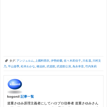
,
タグ:
アンジュルム
,
上國料萌衣
,
伊勢鈴蘭
,
佐々木莉佳子
,
川名凜
,
川村文
乃
,
平山遊季
,
松本わかな
,
橋迫鈴
,
武道館
,
武道館公演
,
為永幸音
,
竹内朱莉
kogonil
記事一覧
道重さゆみ原理主義者にしてハロプロ信奉者 道重さゆみさん