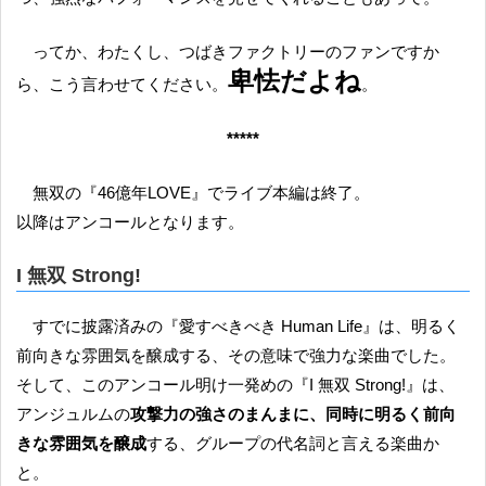
ってか、わたくし、つばきファクトリーのファンですか
卑怯だよね
ら、こう言わせてください。
。
*****
無双の『46億年LOVE』でライブ本編は終了。
以降はアンコールとなります。
I 無双 Strong!
すでに披露済みの『愛すべきべき Human Life』は、明るく
前向きな雰囲気を醸成する、その意味で強力な楽曲でした。
そして、このアンコール明け一発めの『I 無双 Strong!』は、
アンジュルムの
攻撃力の強さのまんまに、同時に明るく前向
きな雰囲気を醸成
する、グループの代名詞と言える楽曲か
と。