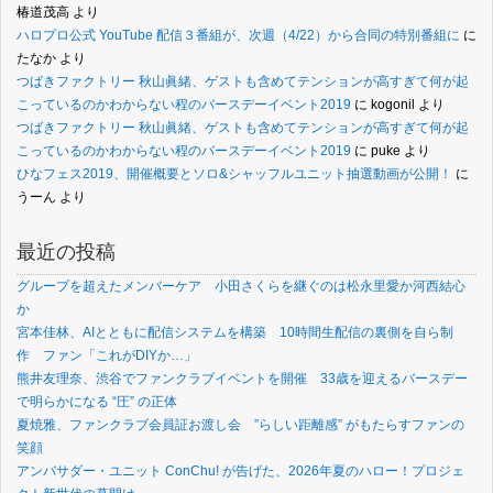
椿道茂高
より
ハロプロ公式 YouTube 配信３番組が、次週（4/22）から合同の特別番組に
に
たなか
より
つばきファクトリー 秋山眞緒、ゲストも含めてテンションが高すぎて何が起
こっているのかわからない程のバースデーイベント2019
に
kogonil
より
つばきファクトリー 秋山眞緒、ゲストも含めてテンションが高すぎて何が起
こっているのかわからない程のバースデーイベント2019
に
puke
より
ひなフェス2019、開催概要とソロ&シャッフルユニット抽選動画が公開！
に
うーん
より
最近の投稿
グループを超えたメンバーケア 小田さくらを継ぐのは松永里愛か河西結心
か
宮本佳林、AIとともに配信システムを構築 10時間生配信の裏側を自ら制
作 ファン「これがDIYか…」
熊井友理奈、渋谷でファンクラブイベントを開催 33歳を迎えるバースデー
で明らかになる “圧” の正体
夏焼雅、ファンクラブ会員証お渡し会 ”らしい距離感” がもたらすファンの
笑顔
アンバサダー・ユニット ConChu! が告げた、2026年夏のハロー！プロジェ