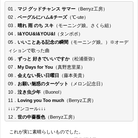
01．
マジ グッドチャンス サマー
（Berryz工房）
02．
ベーグルにハム&チーズ
（℃-ute）
03．
晴れ 雨 のち スキ
（モーニング娘。さくら組）
04．
I&YOU&I&YOU&I
（タンポポ）
05．
いいことある記念の瞬間
（モーニング娘。）※オーデ
ィションで歌った曲
06．
ずっと 好きでいいですか
（松浦亜弥）
07．
My Days for You
（真野恵里菜）
08．
会えない長い日曜日
（藤本美貴）
09．
お願い魅惑のターゲット
（メロン記念日）
10．
泣き虫少年
（Buono!）
11．
Loving you Too much
（Berryz工房）
↓↓↓アンコール↓↓↓
12．
世の中薔薇色
（Berryz工房）
これが実に素晴らしいものでした。