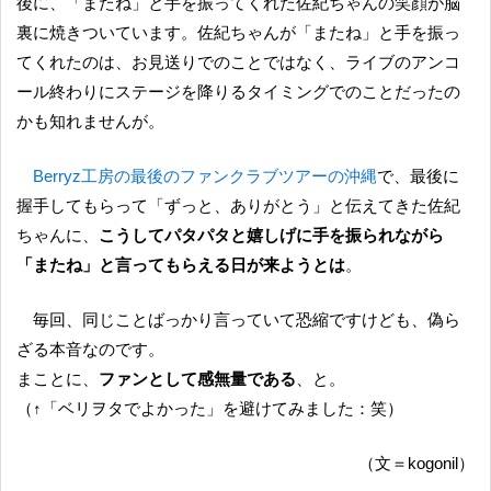
後に、「またね」と手を振ってくれた佐紀ちゃんの笑顔が脳
裏に焼きついています。佐紀ちゃんが「またね」と手を振っ
てくれたのは、お見送りでのことではなく、ライブのアンコ
ール終わりにステージを降りるタイミングでのことだったの
かも知れませんが。
Berryz工房の最後のファンクラブツアーの沖縄
で、最後に
握手してもらって「ずっと、ありがとう」と伝えてきた佐紀
ちゃんに、
こうしてパタパタと嬉しげに手を振られながら
「またね」と言ってもらえる日が来ようとは
。
毎回、同じことばっかり言っていて恐縮ですけども、偽ら
ざる本音なのです。
まことに、
ファンとして感無量である
、と。
（↑「ベリヲタでよかった」を避けてみました：笑）
（文＝kogonil）