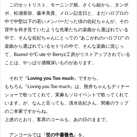
このセットリスト、モーニング娘。さくら組から、タンポ
ポ、松浦亜弥、藤本美貴、メロン記念日と、まだハロプロの
中で中堅以下の若いメンバーだった頃の佐紀ちゃんが、その
背中を仰ぎ見ていたような先輩たちの楽曲から選ばれている
中で、そんな佐紀ちゃんにとっての “あこがれのハロプロ” の
楽曲から選ばれているセトリの中で、そんな楽曲に混じっ
て、Buono! や℃-ute や Berryz工房がリストアップされている
ことは、やっぱり感慨深いものがあります。
それで『
Loving you Too much
』ですから。
もちろん『Loving you Too much』は、熊井ちゃんもディナー
ショーで歌ってくれて、茉麻もソロイベントで歌ってくれて
います。が、なんと言っても、清水佐紀さん、間奏のラップ
のご本家ですからね。
上述のとおり、客席のコールも、あの日のままで。
アンコールでは『
世の中薔薇色
』を。