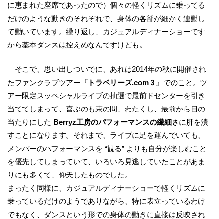
に恵まれた座席であったので）個々の軽くリズムに乗ってる
だけのような動きのそれぞれで、身体の各部が細かく連動し
て動いています。繰り返し、カジュアルディナーショーです
から基本ダンスは控えめなんですけども。
そこで、思い出しついでに、あれは2014年の秋に開催され
たファンクラブツアー『
トラベリーズ.com３
』でのこと。ツ
アー限定スッペシャルライブの抽選で最前ドセンターを引き
当ててしまって、喜ぶのも束の間、わたくし、最前から目の
当たりにした
Berryz工房のパフォーマンスの繊細さ
に肝を潰
すことになります。それまで、ライブに足を運んでいても、
メンバーのパフォーマンスを “観る” よりも自分が楽しむこと
を優先してしまっていて、いろいろ見逃していたことがあま
りにも多くて、仰天したものでした。
まったく同様に、カジュアルディナーショーで軽くリズムに
乗っているだけのようでありながら、特に表立っているわけ
でもなく、ダンスという形での身体の動きに直接は反映され