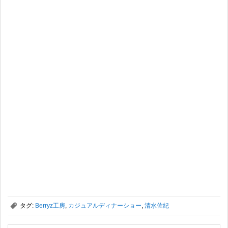
,
タグ:
Berryz工房
,
カジュアルディナーショー
,
清水佐紀