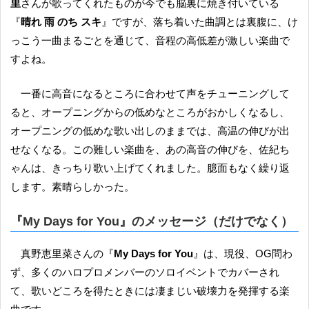
里
さんが歌ってくれたものが今でも脳裏に焼き付いている
『
晴れ 雨 のち スキ
』ですが、落ち着いた曲調とは裏腹に、け
っこう一曲まるごとを通じて、音程の高低差が激しい楽曲で
すよね。
一番に高音になるところに合わせて声をチューニングして
ると、オープニングからの低めなところがおかしくなるし、
オープニングの低めな歌い出しのままでは、高温の伸びが出
せなくなる。この難しい楽曲を、あの高音の伸びを、佐紀ち
ゃんは、きっちり歌い上げてくれました。臆面もなく繰り返
します。素晴らしかった。
『
My Days for You
』のメッセージ（だけでなく）
真野恵里菜さんの『
My Days for You
』は、現役、OG問わ
ず、多くのハロプロメンバーのソロイベントでカバーされ
て、歌いどころを得たときには凄まじい破壊力を発揮する楽