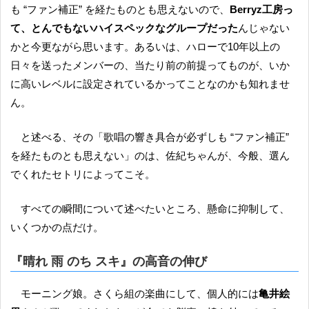
も “ファン補正” を経たものとも思えないので、
Berryz工房っ
て、とんでもないハイスペックなグループだった
んじゃない
かと今更ながら思います。あるいは、ハローで10年以上の
日々を送ったメンバーの、当たり前の前提ってものが、いか
に高いレベルに設定されているかってことなのかも知れませ
ん。
と述べる、その「歌唱の響き具合が必ずしも “ファン補正”
を経たものとも思えない」のは、佐紀ちゃんが、今般、選ん
でくれたセトリによってこそ。
すべての瞬間について述べたいところ、懸命に抑制して、
いくつかの点だけ。
『晴れ 雨 のち スキ』の高音の伸び
モーニング娘。さくら組の楽曲にして、個人的には
亀井絵