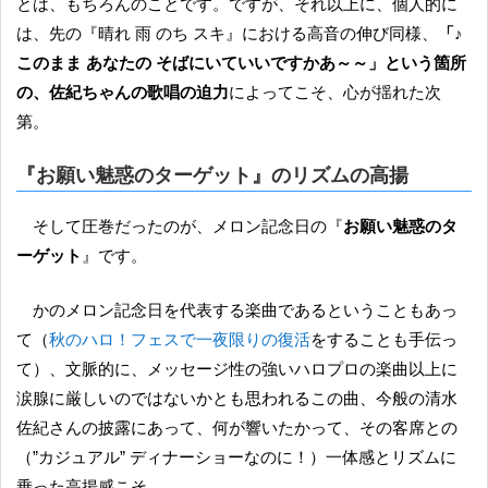
とは、もちろんのことです。ですが、それ以上に、個人的に
は、先の『晴れ 雨 のち スキ』における高音の伸び同様、
「♪
このまま あなたの そばにいていいですかあ～～」という箇所
の、佐紀ちゃんの歌唱の迫力
によってこそ、心が揺れた次
第。
『
お願い魅惑のターゲット
』のリズムの高揚
そして圧巻だったのが、メロン記念日の『
お願い魅惑のタ
ーゲット
』です。
かのメロン記念日を代表する楽曲であるということもあっ
て（
秋のハロ！フェスで一夜限りの復活
をすることも手伝っ
て）、文脈的に、メッセージ性の強いハロプロの楽曲以上に
涙腺に厳しいのではないかとも思われるこの曲、今般の清水
佐紀さんの披露にあって、何が響いたかって、その客席との
（”カジュアル” ディナーショーなのに！）一体感とリズムに
乗った高揚感こそ。