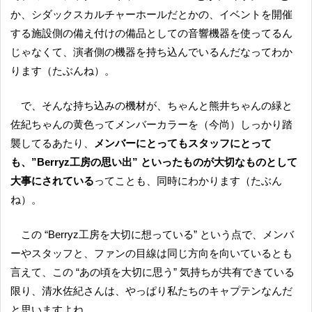
か、シダックスカルチャーホールだとかの、イベントを開催
する施設側の備え付けの備品としての音響機器を使ってるん
じゃなくて、演者側の機器を持ち込んでいるんだなってわか
ります（たぶんね）。
で、そんな持ち込みの機材が、ちゃんと熊井ちゃんの緑と
佐紀ちゃんの黄色ってメンバーカラーを（今尚）しっかり踏
襲してるあたり、
メンバーにとってもスタッフにとって
も、”Berryz工房の思い出” といったものが大切なものとして
大事にされている
ってことも、同時にわかります（たぶん
ね）。
この “Berryz工房を大切に想っている” という点で、メンバ
ーやスタッフと、ファンの目線は同じ方向を向いているとも
言えて、この “あの頃を大切に思う” 気持ちが共有できている
限り、清水佐紀さんは、やっぱり私たちのキャプテンなんだ
と思いますよね。