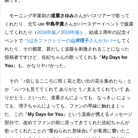
曲です。
モーニング卒業前の
道重さゆみ
さんがバスツアーで歌って
くれたり、元℃-ute
中島早貴
さんがバースデーイベントで披露
してくれたり（
2016年版
／
2018年版
）、結成２周年の記念イ
ベントで
つばきファクトリーの
山岸理子
さんがカバー
してく
れたり、その都度、甚だしく涙腺を刺激されることになった
投稿者ですけど、佐紀ちゃんの歌ってくれる『
My Days for
You
』も、かなりヤバかった。
その「♪信じるこころに咲く花と思い出の花を集めたら」と
か「♪いつも見ててくれて ありがとう／支えてくれていて あ
りがとう」といった、道重さんによっても、なっきぃ によっ
ても、理子ちゃんによっても、ファンの琴線に触れまくっ
た、この『
My Days for You
』という楽曲が携えるメッセージ
部分で、改めてファンの前に戻ってきてくれた佐紀ちゃんが
歌ってくれたことの “重ねられた意味合い” が客席に響いたこ