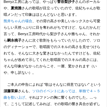
Berryz工房にあっては、やっぱり
菅谷梨沙子
さんのボーカル
や、
夏焼雅
さんの歌唱が目立っていたので、佐紀ちゃんが歌
唱メンだって印象はほとんどないと思います。
熊井ちゃんの場合
、その背の高さや美しいルックスから可愛
らしい天然っぷりに目を奪われがちですけど、なんだかんだ
言って、Berryz工房時代から梨沙子さんや雅ちゃん、それか
ら
嗣永桃子
さんに次ぐ歌割をもらっていたりしたので、ソロ
のディナーショーで、歌唱面でのスキルの高さを見せつけら
れても、そんなに大きな驚きはなかったんですけども、佐紀
ちゃんが改めて示してくれた歌唱面でのスキルの高さには、
そんな印象がなかったからこそ、一層、驚かされます（い
や、申し訳ない）。
ご本人の申告によれば “歌はそんなに得意ではない” という
須藤茉麻
さんも、
ソロのイベントにあっては、単独で４～５
曲を歌い上げ
、それはファンの胸に響くものでした。…っ
て、こうして記述してみれば、その歌唱の響き具合が必ずし