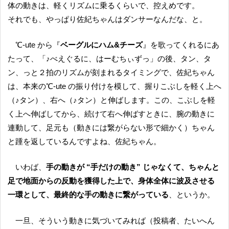
体の動きは、軽くリズムに乗るくらいで、控えめです。
それでも、やっぱり佐紀ちゃんはダンサーなんだな、と。
℃-ute から『
ベーグルにハム&チーズ
』を歌ってくれるにあ
たって、「♪べえぐるに、はーむちぃずっ」の後、タン、タ
ン、っと２拍のリズムが刻まれるタイミングで、佐紀ちゃん
は、本来の℃-ute の振り付けを模して、握りこぶしを軽く上へ
（♪タン）、右へ（♪タン）と伸ばします。この、こぶしを軽
く上へ伸ばしてから、続けて右へ伸ばすときに、腕の動きに
連動して、足元も（動きには繋がらない形で細かく）ちゃん
と踵を返しているんですよね、佐紀ちゃん。
いわば、
手の動きが “手だけの動き” じゃなくて、ちゃんと
足で地面からの反動を獲得した上で、身体全体に波及させる
一環として、最終的な手の動きに繋がっている
、というか。
一旦、そういう動きに気づいてみれば（投稿者、たいへん