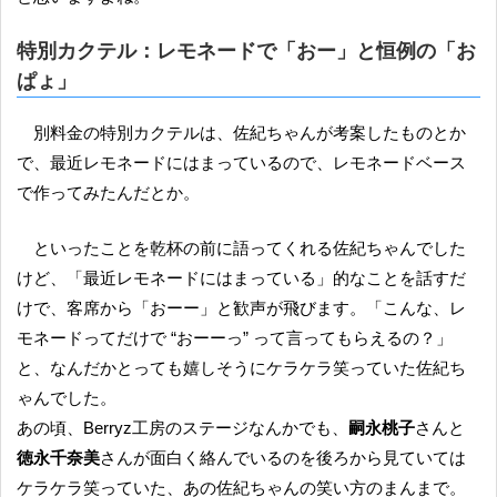
特別カクテル：レモネードで「おー」と恒例の「お
ぱょ」
別料金の特別カクテルは、佐紀ちゃんが考案したものとか
で、最近レモネードにはまっているので、レモネードベース
で作ってみたんだとか。
といったことを乾杯の前に語ってくれる佐紀ちゃんでした
けど、「最近レモネードにはまっている」的なことを話すだ
けで、客席から「おーー」と歓声が飛びます。「こんな、レ
モネードってだけで “おーーっ” って言ってもらえるの？」
と、なんだかとっても嬉しそうにケラケラ笑っていた佐紀ち
ゃんでした。
あの頃、Berryz工房のステージなんかでも、
嗣永桃子
さんと
徳永千奈美
さんが面白く絡んでいるのを後ろから見ていては
ケラケラ笑っていた、あの佐紀ちゃんの笑い方のまんまで。