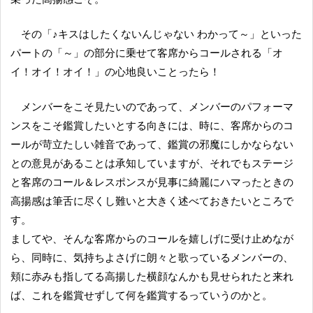
その「♪キスはしたくないんじゃない わかって～」といった
パートの「～」の部分に乗せて客席からコールされる「オ
イ！オイ！オイ！」の心地良いことったら！
メンバーをこそ見たいのであって、メンバーのパフォーマ
ンスをこそ鑑賞したいとする向きには、時に、客席からのコ
ールが苛立たしい雑音であって、鑑賞の邪魔にしかならない
との意見があることは承知していますが、それでもステージ
と客席のコール＆レスポンスが見事に綺麗にハマったときの
高揚感は筆舌に尽くし難いと大きく述べておきたいところで
す。
ましてや、そんな客席からのコールを嬉しげに受け止めなが
ら、同時に、気持ちよさげに朗々と歌っているメンバーの、
頬に赤みも指してる高揚した横顔なんかも見せられたと来れ
ば、これを鑑賞せずして何を鑑賞するっていうのかと。