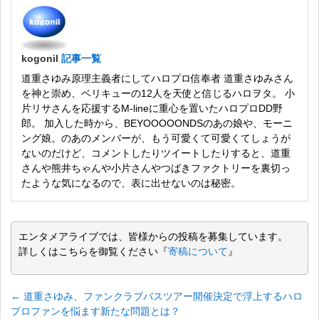
kogonil
記事一覧
道重さゆみ原理主義者にしてハロプロ信奉者 道重さゆみさん
を神と崇め、ベリキューの12人を天使と信じるハロヲタ。 小
片リサさんを応援するM-lineに重心を置いたハロプロDD野
郎。 加入した時から、BEYOOOOONDSのあの娘や、モーニ
ング娘。のあのメンバーが、もう可愛くて可愛くてしょうが
ないのだけど、コメントしたりツイートしたりすると、道重
さんや熊井ちゃんや小片さんやつばきファクトリーを裏切っ
たような気になるので、表に出せないのは秘密。
エンタメアライブでは、皆様からの投稿を募集しています。
詳しくはこちらを御覧ください『
寄稿について
』
←
道重さゆみ、ファンクラブバスツアー開催決定で浮上するハロ
プロファンを悩ます新たな問題とは？