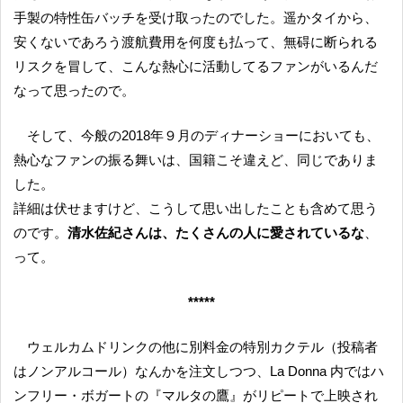
手製の特性缶バッチを受け取ったのでした。遥かタイから、
安くないであろう渡航費用を何度も払って、無碍に断られる
リスクを冒して、こんな熱心に活動してるファンがいるんだ
なって思ったので。
そして、今般の2018年９月のディナーショーにおいても、
熱心なファンの振る舞いは、国籍こそ違えど、同じでありま
した。
詳細は伏せますけど、こうして思い出したことも含めて思う
のです。
清水佐紀さんは、たくさんの人に愛されているな
、
って。
*****
ウェルカムドリンクの他に別料金の特別カクテル（投稿者
はノンアルコール）なんかを注文しつつ、La Donna 内ではハ
ンフリー・ボガートの『マルタの鷹』がリピートで上映され