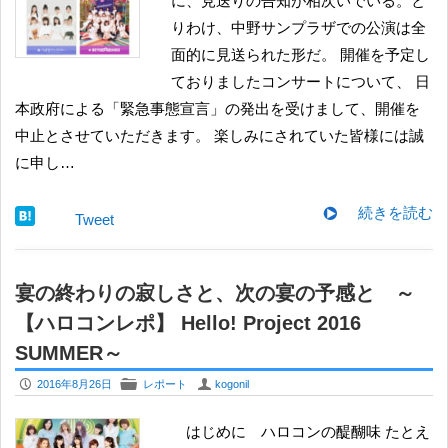
に、見送りの告知が相次いでいる。と
りわけ、中野サンプラザでの公演は全
面的に見送られた形だ。 開催を予定し
ておりましたコンサートについて、 日
本政府による「緊急事態宣言」の発出を受けまして、開催を
中止とさせていただきます。 楽しみにされていた皆様には誠
に申し…
続きを読む
Tweet
宴の終わりの寂しさと、次の宴の予感と ～
【ハロコンレポ】 Hello! Project 2016
SUMMER～
P
F
U
2016年8月26日
レポート
kogonil
はじめに ハロコンの醍醐味 たとえ