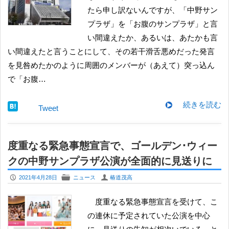
たら申し訳ないんですが、「中野サン
プラザ」を「お腹のサンプラザ」と言
い間違えたか、あるいは、あたかも言
い間違えたと言うことにして、その若干滑舌悪めだった発言
を見咎めたかのように周囲のメンバーが（あえて）突っ込ん
で「お腹…
続きを読む
Tweet
度重なる緊急事態宣言で、ゴールデン･ウィー
クの中野サンプラザ公演が全面的に見送りに
P
F
U
2021年4月28日
ニュース
椿道茂高
度重なる緊急事態宣言を受けて、こ
の連休に予定されていた公演を中心