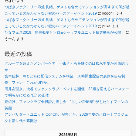
たなか
より
つばきファクトリー 秋山眞緒、ゲストも含めてテンションが高すぎて何が起
こっているのかわからない程のバースデーイベント2019
に
kogonil
より
つばきファクトリー 秋山眞緒、ゲストも含めてテンションが高すぎて何が起
こっているのかわからない程のバースデーイベント2019
に
puke
より
ひなフェス2019、開催概要とソロ&シャッフルユニット抽選動画が公開！
に
うーん
より
最近の投稿
グループを超えたメンバーケア 小田さくらを継ぐのは松永里愛か河西結心
か
宮本佳林、AIとともに配信システムを構築 10時間生配信の裏側を自ら制
作 ファン「これがDIYか…」
熊井友理奈、渋谷でファンクラブイベントを開催 33歳を迎えるバースデー
で明らかになる “圧” の正体
夏焼雅、ファンクラブ会員証お渡し会 ”らしい距離感” がもたらすファンの
笑顔
アンバサダー・ユニット ConChu! が告げた、2026年夏のハロー！プロジェ
クト新世代の幕開け
2026年8月