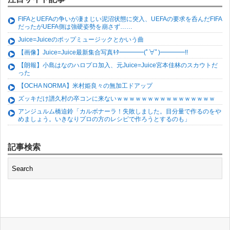
FIFAとUEFAの争いが凄まじい泥沼状態に突入、UEFAの要求を呑んだFIFA
だったがUEFA側は強硬姿勢を崩さず……
Juice=Juiceのポップミュージックとかいう曲
【画像】Juice=Juice最新集合写真ｷﾀ━━━━(ﾟ∀ﾟ)━━━━!!
【朗報】小島はなのハロプロ加入、元Juice=Juice宮本佳林のスカウトだ
った
【OCHA NORMA】米村姫良々の無加工ドアップ
ズッキだけ譜久村の卒コンに来ないｗｗｗｗｗｗｗｗｗｗｗｗｗｗｗｗ
アンジュルム橋迫鈴「カルボナーラ！失敗しました。目分量で作るのをや
めましょう。いきなりプロの方のレシピで作ろうとするのも」
記事検索