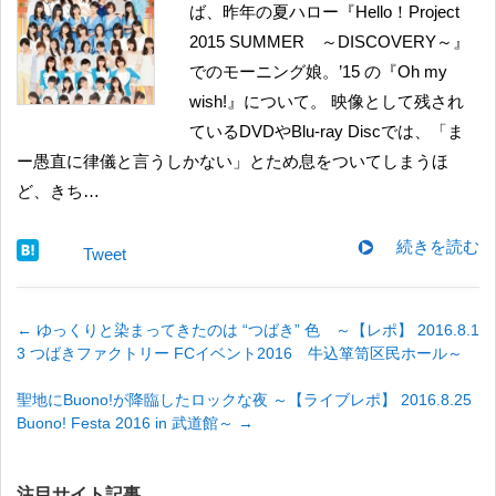
ば、昨年の夏ハロー『Hello！Project
2015 SUMMER ～DISCOVERY～』
でのモーニング娘。’15 の『Oh my
wish!』について。 映像として残され
ているDVDやBlu-ray Discでは、「ま
ー愚直に律儀と言うしかない」とため息をついてしまうほ
ど、きち…
続きを読む
Tweet
←
ゆっくりと染まってきたのは “つばき” 色 ～【レポ】 2016.8.1
3 つばきファクトリー FCイベント2016 牛込箪笥区民ホール～
聖地にBuono!が降臨したロックな夜 ～【ライブレポ】 2016.8.25
Buono! Festa 2016 in 武道館～
→
注目サイト記事