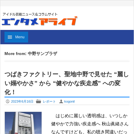
Menu
More from: 中野サンプラザ
つばきファクトリー、聖地中野で見せた “麗し
い嫋やかさ” から “健やかな疾走感” への変
化！
P
F
U
2023年6月16日
レポート
kogonil
はじめに麗しい透明感は、いつしか
健やかで力強い疾走感へ 秋山眞緒さん
なんですけども、私の聴き間違いだっ