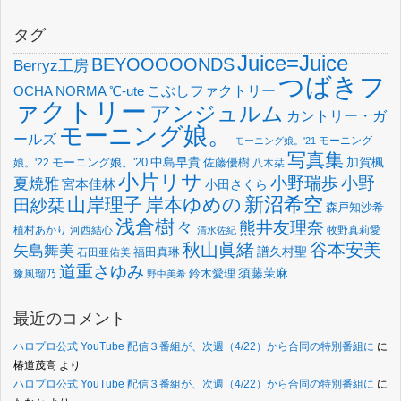
タグ
Juice=Juice
BEYOOOOONDS
Berryz工房
つばきフ
OCHA NORMA
℃-ute
こぶしファクトリー
ァクトリー
アンジュルム
カントリー・ガ
モーニング娘。
ールズ
モーニング
モーニング娘。'21
写真集
中島早貴
加賀楓
佐藤優樹
娘。'22
モーニング娘。'20
八木栞
小片リサ
小野瑞歩
小野
夏焼雅
宮本佳林
小田さくら
新沼希空
山岸理子
岸本ゆめの
田紗栞
森戸知沙希
浅倉樹々
熊井友理奈
植村あかり
河西結心
牧野真莉愛
清水佐紀
谷本安美
秋山眞緒
矢島舞美
譜久村聖
福田真琳
石田亜佑美
道重さゆみ
須藤茉麻
鈴木愛理
豫風瑠乃
野中美希
最近のコメント
ハロプロ公式 YouTube 配信３番組が、次週（4/22）から合同の特別番組に
に
椿道茂高
より
ハロプロ公式 YouTube 配信３番組が、次週（4/22）から合同の特別番組に
に