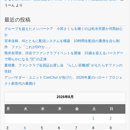
うーん
より
最近の投稿
グループを超えたメンバーケア 小田さくらを継ぐのは松永里愛か河西結心
か
宮本佳林、AIとともに配信システムを構築 10時間生配信の裏側を自ら制
作 ファン「これがDIYか…」
熊井友理奈、渋谷でファンクラブイベントを開催 33歳を迎えるバースデー
で明らかになる “圧” の正体
夏焼雅、ファンクラブ会員証お渡し会 ”らしい距離感” がもたらすファンの
笑顔
アンバサダー・ユニット ConChu! が告げた、2026年夏のハロー！プロジェ
クト新世代の幕開け
2026年8月
月
火
水
木
金
土
日
1
2
3
4
5
6
7
8
9