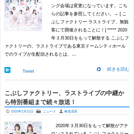
ング会場は変更になっています。こち
らの記事を参照してください。→ [ こ
ぶしファクトリー ラストライブ、無観
客にて開催されることに！] ***** 2020
年３月30日をもって解散する こぶしフ
ァクトリーの、ラストライブである東京ドームシティホール
でのライブが生配信されるとは、…
続きを読む
Tweet
こぶしファクトリー、ラストライブの中継か
ら特別番組まで続々放送！
P
F
U
2020年2月21日
ニュース
椿道茂高
2020年３月30日をもって解散がアナ
ウンスされている こぶしファクトリー