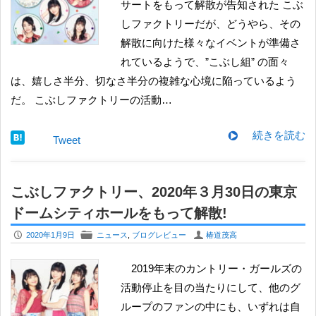
サートをもって解散が告知された こぶ
しファクトリーだが、どうやら、その
解散に向けた様々なイベントが準備さ
れているようで、”こぶし組” の面々
は、嬉しさ半分、切なさ半分の複雑な心境に陥っているよう
だ。 こぶしファクトリーの活動…
続きを読む
Tweet
こぶしファクトリー、2020年３月30日の東京
ドームシティホールをもって解散!
P
F
U
2020年1月9日
ニュース
,
ブログレビュー
椿道茂高
2019年末のカントリー・ガールズの
活動停止を目の当たりにして、他のグ
ループのファンの中にも、いずれは自