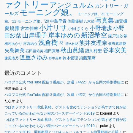
ァクトリー
アンジュルム
カントリー・ガ
モーニング娘。
ールズ
モーニング
モーニング娘。'21
写真集
中島早貴
加賀楓
佐藤優樹
娘。'22
モーニング娘。'20
八木栞
小片リサ
小野瑞歩
小野
夏焼雅
宮本佳林
小田さくら
新沼希空
山岸理子
岸本ゆめの
田紗栞
森戸知沙希
浅倉樹々
熊井友理奈
植村あかり
河西結心
牧野真莉愛
清水佐紀
谷本安美
秋山眞緒
矢島舞美
譜久村聖
福田真琳
石田亜佑美
道重さゆみ
須藤茉麻
鈴木愛理
豫風瑠乃
野中美希
最近のコメント
ハロプロ公式 YouTube 配信３番組が、次週（4/22）から合同の特別番組に
に
椿道茂高
より
ハロプロ公式 YouTube 配信３番組が、次週（4/22）から合同の特別番組に
に
たなか
より
つばきファクトリー 秋山眞緒、ゲストも含めてテンションが高すぎて何が起
こっているのかわからない程のバースデーイベント2019
に
kogonil
より
つばきファクトリー 秋山眞緒、ゲストも含めてテンションが高すぎて何が起
こっているのかわからない程のバースデーイベント2019
に
puke
より
ひなフェス2019、開催概要とソロ&シャッフルユニット抽選動画が公開！
に