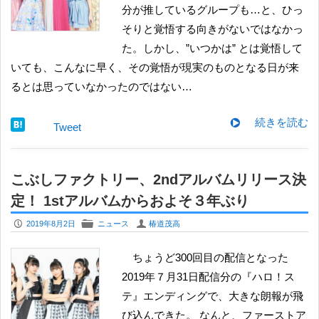
分が推しているグループも…と、ひっ
そりと覚悟する向きがないではなかっ
た。しかし、”いつかは” とは覚悟して
いても、こんなに早く、その覚悟が現実のものとなる日が来
るとは思っていなかったのではない…
続きを読む
Tweet
こぶしファクトリー、2ndアルバムリリース決
定！ 1stアルバムからおよそ３年ぶり
P
F
U
2019年8月2日
ニュース
椿道茂高
ちょうど300回目の配信となった
2019年７月31日配信分の『ハロ！ス
テ』エンディングで、大きな朗報が飛
び込んできた。 なんと、ファーストア