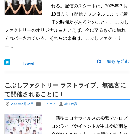
れる。配信のスタートは、2025年７月
19日より（配信チャンネルによって若
干の時間差があるとのこと）。 こぶし
ファクトリーのオリジナル曲といえば、今に至るも折に触れ
てカバーされている。それらの楽曲は、こぶしファクトリ
ー…
続きを読む
Tweet
こぶしファクトリー ラストライブ、無観客に
て開催されることに！
P
F
U
2020年3月23日
ニュース
椿道茂高
新型コロナウイルスの影響でハロプ
ロのライブやイベントが中止や延期を