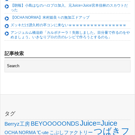
【朗報】小島はなのハロプロ加入、元Juice=Juice宮本佳林のスカウトだ
った
【OCHA NORMA】米村姫良々の無加工ドアップ
ズッキだけ譜久村の卒コンに来ないｗｗｗｗｗｗｗｗｗｗｗｗｗｗｗｗ
アンジュルム橋迫鈴「カルボナーラ！失敗しました。目分量で作るのをや
めましょう。いきなりプロの方のレシピで作ろうとするのも」
記事検索
タグ
Juice=Juice
BEYOOOOONDS
Berryz工房
つばきフ
OCHA NORMA
℃-ute
こぶしファクトリー