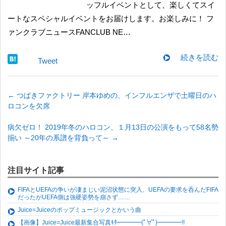
ッフルイベントとして、楽しくてスイ
ートなスペシャルイベントをお届けします。お楽しみに！ フ
ァンクラブニュースFANCLUB NE…
続きを読む
Tweet
←
つばきファクトリー 岸本ゆめの、インフルエンザで土曜日のハ
ロコンを欠席
病欠ゼロ！ 2019年冬のハロコン、１月13日の公演をもって58名勢
揃い ～20年の系譜を背負って～
→
注目サイト記事
FIFAとUEFAの争いが凄まじい泥沼状態に突入、UEFAの要求を呑んだFIFA
だったがUEFA側は強硬姿勢を崩さず……
Juice=Juiceのポップミュージックとかいう曲
【画像】Juice=Juice最新集合写真ｷﾀ━━━━(ﾟ∀ﾟ)━━━━!!