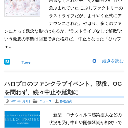
余儀なくされる中、その開催の行方が
危ぶまれていた こぶしファクトリーの
ラストライブだが、ようやく正式にア
ナウンスされた。やはり、多くのファ
ンにとって残念な形ではあるが、“ラストライブなしで解散”と
いう最悪の事態は回避できた格好だ。 中止となった「ひなフ
ェ…
続きを読む
Tweet
ハロプロのファンクラブイベント、現役、OG
を問わず、続々中止や延期に
P
F
U
2020年3月1日
ニュース
椿道茂高
新型コロナウイルス感染拡大などの
状況を受け中止や開催延期が相次いで