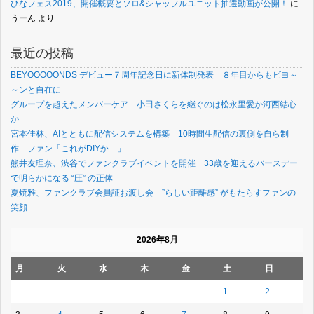
ひなフェス2019、開催概要とソロ&シャッフルユニット抽選動画が公開！
に
うーん
より
最近の投稿
BEYOOOOONDS デビュー７周年記念日に新体制発表 ８年目からもビヨ～
～ンと自在に
グループを超えたメンバーケア 小田さくらを継ぐのは松永里愛か河西結心
か
宮本佳林、AIとともに配信システムを構築 10時間生配信の裏側を自ら制
作 ファン「これがDIYか…」
熊井友理奈、渋谷でファンクラブイベントを開催 33歳を迎えるバースデー
で明らかになる “圧” の正体
夏焼雅、ファンクラブ会員証お渡し会 ”らしい距離感” がもたらすファンの
笑顔
2026年8月
月
火
水
木
金
土
日
1
2