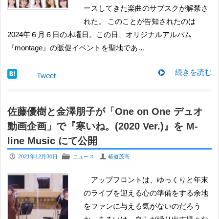
ースしてきた楽曲のサブスクが解禁さ
れた。 このことが告知されたのは
2024年６月６日の木曜日。この日、オリジナルアルバム
『montage』の販促イベントを聖地であ…
続きを読む
Tweet
佐藤優樹と金澤朋子が「One on One デュオ
動画企画」で『寒いね。(2020 Ver.)』を M-
line Music にて公開
P
F
U
2021年12月30日
ニュース
椿道茂高
アップフロントは、ゆっくりと年末
のライブを迎える心の準備をする余地
をファンに与える気がないのだろう