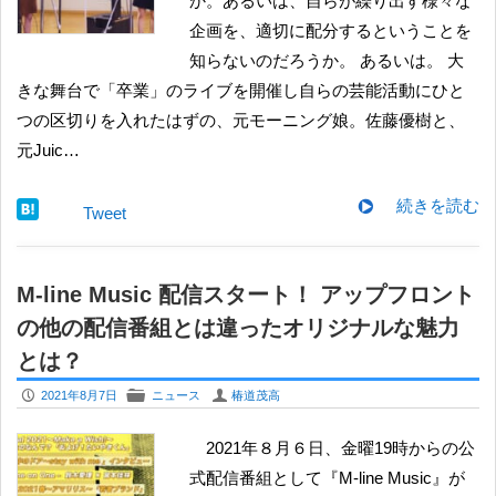
か。あるいは、自らが繰り出す様々な
企画を、適切に配分するということを
知らないのだろうか。 あるいは。 大
きな舞台で「卒業」のライブを開催し自らの芸能活動にひと
つの区切りを入れたはずの、元モーニング娘。佐藤優樹と、
元Juic…
続きを読む
Tweet
M-line Music 配信スタート！ アップフロント
の他の配信番組とは違ったオリジナルな魅力
とは？
P
F
U
2021年8月7日
ニュース
椿道茂高
2021年８月６日、金曜19時からの公
式配信番組として『M-line Music』が