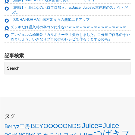
【画像】Juice=Juice最新集合写真ｷﾀ━━━━(ﾟ∀ﾟ)━━━━!!
【朗報】小島はなのハロプロ加入、元Juice=Juice宮本佳林のスカウトだ
った
【OCHA NORMA】米村姫良々の無加工ドアップ
ズッキだけ譜久村の卒コンに来ないｗｗｗｗｗｗｗｗｗｗｗｗｗｗｗｗ
アンジュルム橋迫鈴「カルボナーラ！失敗しました。目分量で作るのをや
めましょう。いきなりプロの方のレシピで作ろうとするのも」
記事検索
タグ
Juice=Juice
BEYOOOOONDS
Berryz工房
つばきフ
OCHA NORMA
℃-ute
こぶしファクトリー