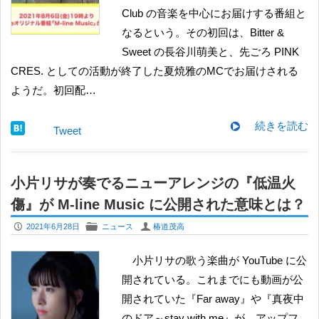
Club の音楽を中心にお届けする番組と
なるという。その初回は、Bitter &
Sweet の長谷川萌美と、先ごろ PINK
CRES. としての活動が終了した夏焼雅のMCでお届けされる
ようだ。初回配…
続きを読む
Tweet
小片リサが奏でるニューアレンジの『低温火
傷』が M-line Music に公開された意味とは？
P
F
U
2021年6月28日
ニュース
椿道茂高
小片リサの歌う楽曲が YouTube に公
開されている。これまでにも動画が公
開されていた『Far away』や『真夜中
のドア～stay with me』が、アップフ