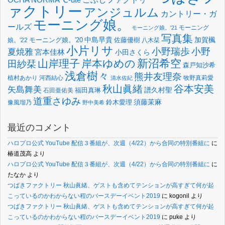
ァクトリー
アンジュルム
カントリー・ガ
モーニング娘。
ールズ
モーニング
モーニング娘。'21
写真集
中島早貴
加賀楓
佐藤優樹
娘。'22
モーニング娘。'20
八木栞
小片リサ
小野瑞歩
小野
夏焼雅
宮本佳林
小田さくら
新沼希空
山岸理子
岸本ゆめの
田紗栞
森戸知沙希
浅倉樹々
熊井友理奈
植村あかり
河西結心
牧野真莉愛
清水佐紀
谷本安美
秋山眞緒
矢島舞美
譜久村聖
福田真琳
石田亜佑美
道重さゆみ
須藤茉麻
鈴木愛理
豫風瑠乃
野中美希
最近のコメント
ハロプロ公式 YouTube 配信３番組が、次週（4/22）から合同の特別番組に
に
椿道茂高
より
ハロプロ公式 YouTube 配信３番組が、次週（4/22）から合同の特別番組に
に
たなか
より
つばきファクトリー 秋山眞緒、ゲストも含めてテンションが高すぎて何が起
こっているのかわからない程のバースデーイベント2019
に
kogonil
より
つばきファクトリー 秋山眞緒、ゲストも含めてテンションが高すぎて何が起
こっているのかわからない程のバースデーイベント2019
に
puke
より