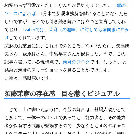
相変わらず可愛かったし、なんだか元気そうでした。
一部の
ソースによれば
、1月末で所属事務所を離れることになったら
しいですが、それでも引き続き舞台には立つと宣言してくれ
ており、
Twitterでは、茉麻（の趣味）に対しても前向きに声か
け
してくれています。
茉麻のお芝居には、これまでのところ、℃-ute からは、矢島舞
美さん、萩原舞さん、中島早貴さんが観覧したようで、この
記事を書いている現時点で、
茉麻のブログ
では、なっきぃ と
栞菜と茉麻のスリーショットを見ることができます。
…諸々、感慨深いです。
須藤茉麻の存在感 目を惹くビジュアル
さて、上に書いたように、今般の舞台は、登場人物がとて
も多くて、一体一のバトルであっても、能力者と、その能力
者が保有する武器が登場するので、少なくとも４名のキャス
トがステージ上にあがります。その上、なんだか謎の「説明