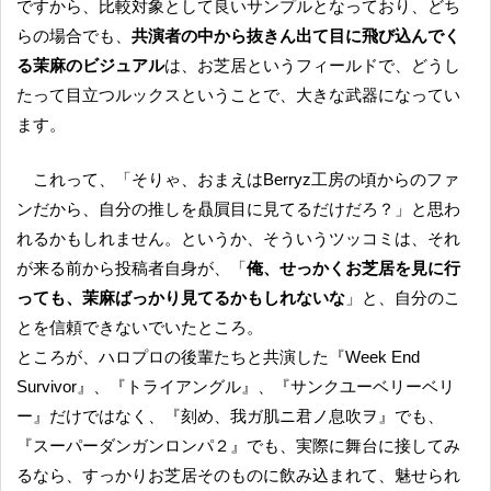
ですから、比較対象として良いサンプルとなっており、どち
らの場合でも、
共演者の中から抜きん出て目に飛び込んでく
る茉麻のビジュアル
は、お芝居というフィールドで、どうし
たって目立つルックスということで、大きな武器になってい
ます。
これって、「そりゃ、おまえはBerryz工房の頃からのファ
ンだから、自分の推しを贔屓目に見てるだけだろ？」と思わ
れるかもしれません。というか、そういうツッコミは、それ
が来る前から投稿者自身が、「
俺、せっかくお芝居を見に行
っても、茉麻ばっかり見てるかもしれないな
」と、自分のこ
とを信頼できないでいたところ。
ところが、ハロプロの後輩たちと共演した『Week End
Survivor』、『トライアングル』、『サンクユーベリーベリ
ー』だけではなく、『刻め、我ガ肌ニ君ノ息吹ヲ』でも、
『スーパーダンガンロンパ２』でも、実際に舞台に接してみ
るなら、すっかりお芝居そのものに飲み込まれて、魅せられ