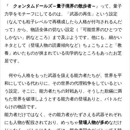
『
クォンタムドールズ～量子境界の散歩者～
』って、量子
力学をモチーフにしてるのは、「武器の再生」という設定
（なんでも粒子レベルで再構成したら人格が付与されるんだ
って）から、物語全体の切ない設定（「可能世界のひとつで
しかない」的なところ）まで及ぶようです。他にも、細かい
ネタとして（登場人物の読書傾向など）ちょこちょこと「教
養」めいたものが挟まれている衒学的なところもあったお芝
居です。
何やら人格をもった武器を扱える能力者たちが、世界を平
和にしている代わりに、その世界の代理戦争をしているとい
う設定。そこに、能力者たちの対戦あり、そうした欺瞞に満
ちた世界を破壊しようとする能力者の登場ありと、バトルだ
らけの物語です。
能力者だけではなく、その能力者がたずさえる武器それぞれ
にも人物が配役されており、めっちゃ
登場人物が多め
なだけ