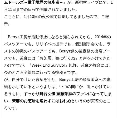
ムドールズ～量子境界の散歩者～
』が、新宿村ライブにて、1
月11日までの日程で開催されていました。
こちらに、1月10日の夜公演で観劇してきましたので、ご報
告。
Berryz工房が活動停止になると知らされてから、2014年の
バスツアーでも、リリイベの握手でも、個別握手会でも、ラ
ストの沖縄のバスツアーでも、Berryz祭の後夜祭の出店ブー
スでも、茉麻には「お芝居、観に行くね」と声をかけてきた
わけですが、『Week End Survivor』以降、茉麻の舞台には、
今のところ全部観に行ってる投稿者です。
が、自分で吐いた言葉を守り、Berryz工房の須藤茉麻への忠
誠を示しているというよりは、いつの間にか、追っかけてい
るうちに、
すっかり舞台女優 須藤茉麻のファンになってしま
い、茉麻のお芝居を追わずにはおれぬ
というのが実際のとこ
ろです。