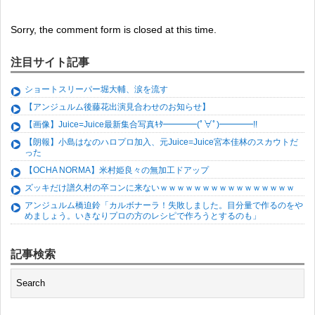
Sorry, the comment form is closed at this time.
注目サイト記事
ショートスリーパー堀大輔、涙を流す
【アンジュルム後藤花出演見合わせのお知らせ】
【画像】Juice=Juice最新集合写真ｷﾀ━━━━(ﾟ∀ﾟ)━━━━!!
【朗報】小島はなのハロプロ加入、元Juice=Juice宮本佳林のスカウトだ
った
【OCHA NORMA】米村姫良々の無加工ドアップ
ズッキだけ譜久村の卒コンに来ないｗｗｗｗｗｗｗｗｗｗｗｗｗｗｗｗ
アンジュルム橋迫鈴「カルボナーラ！失敗しました。目分量で作るのをや
めましょう。いきなりプロの方のレシピで作ろうとするのも」
記事検索