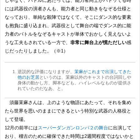
じゃなく、バトルにあたっては、能力者同士がバトッてる時
には武器役の演者さんも、能力者と同じ動きをなぞる仕様と
なっており、単純な殺陣ではなくて、そこにダンス的な要素
も抱負に盛り込まれ、武器役として舞台の端でダンス的に能
力者のバトルをなぞるキャストが単体でおかしく見えないよ
うな工夫もされている一方で、
非常に舞台上が慌ただしい
感
じだったりしました。（※1）
逆説的な評価になりますが、
茉麻がこれまで出演してきた
他のお芝居
というのは、茉麻以外のキャストの台詞回しや
身体の動かし方、脚本なども、ハイレベルなものが提供さ
れていたのだなあ、と。
須藤茉麻さんは、上のような物語にあたって、それを集め
たら世界を思いのままにできるという特別な武器の人格役と
して登場。
12月の前半には
スーパーダンガンロンパ２の舞台
に出演して
おり、稽古のために確保できた時間は2週間程度ではないかと