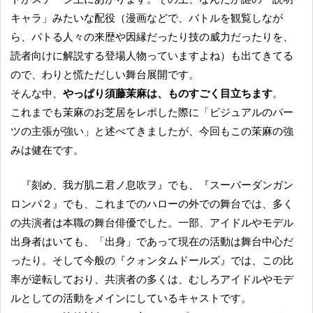
キャラ」みたいな配役（漫画などで、バトルを観覧しなが
ら、バトる人々の来歴や因縁だったり技の威力だったりを、
読者向けに解説する登場人物っていますよね）も出てきてる
ので、わりと慌ただしい舞台展開です。
そんな中、
やっぱり須藤茉麻は、ものすごく目立ちます
。
これまでも茉麻のお芝居をレポした際に「ビジュアルのパー
ツの主張が強い」と述べてきましたが、今回もこの茉麻の強
みは健在です。
『刻め、我ガ肌ニ君ノ息吹ヲ』でも、『スーパーダンガン
ロンパ２』でも、これまでのハローの外での舞台では、多く
の共演者は本職の舞台俳優でした。一部、アイドルやモデル
出身者はいても、「出身」であって現在の活動は舞台中心だ
ったり。そして今般の『クォンタムドールズ』では、この比
率が逆転しており、共演者の多くは、むしろアイドルやモデ
ルとしての活動をメインにしているキャストです。