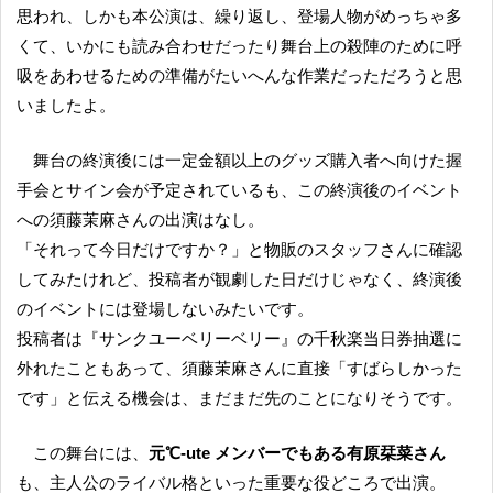
思われ、しかも本公演は、繰り返し、登場人物がめっちゃ多
くて、いかにも読み合わせだったり舞台上の殺陣のために呼
吸をあわせるための準備がたいへんな作業だっただろうと思
いましたよ。
舞台の終演後には一定金額以上のグッズ購入者へ向けた握
手会とサイン会が予定されているも、この終演後のイベント
への須藤茉麻さんの出演はなし。
「それって今日だけですか？」と物販のスタッフさんに確認
してみたけれど、投稿者が観劇した日だけじゃなく、終演後
のイベントには登場しないみたいです。
投稿者は『サンクユーベリーベリー』の千秋楽当日券抽選に
外れたこともあって、須藤茉麻さんに直接「すばらしかった
です」と伝える機会は、まだまだ先のことになりそうです。
この舞台には、
元℃-ute メンバーでもある有原栞菜さん
も、主人公のライバル格といった重要な役どころで出演。