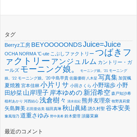
タグ
Juice=Juice
BEYOOOOONDS
Berryz工房
つばきフ
OCHA NORMA
℃-ute
こぶしファクトリー
ァクトリー
アンジュルム
カントリー・ガ
モーニング娘。
ールズ
モーニング
モーニング娘。'21
写真集
中島早貴
加賀楓
佐藤優樹
娘。'22
モーニング娘。'20
八木栞
小片リサ
小野瑞歩
小野
夏焼雅
宮本佳林
小田さくら
新沼希空
山岸理子
岸本ゆめの
田紗栞
森戸知沙希
浅倉樹々
熊井友理奈
植村あかり
河西結心
牧野真莉愛
清水佐紀
谷本安美
秋山眞緒
矢島舞美
譜久村聖
福田真琳
石田亜佑美
道重さゆみ
須藤茉麻
鈴木愛理
豫風瑠乃
野中美希
最近のコメント