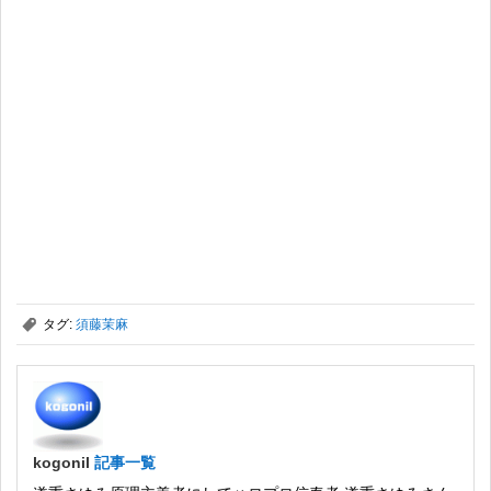
,
タグ:
須藤茉麻
kogonil
記事一覧