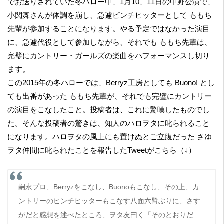
でお送りされていた冬ハロー中、1月10、11日の中野公演で、
小関舞さんが体調を崩し、急遽ピンチヒッターとして ももち
先輩が参加することになります。やる予定ではなかった演目
に、急遽代役として参加しながら、それでも ももち先輩は、
完璧にカントリー・ガールズの楽曲をパフォーマンスし切り
ます。
この2015年の冬ハローでは、Berryz工房としても Buono! とし
ても出番があった ももち先輩が、それでも完璧にカントリー
の演目をこなしたこと。投稿者は、これに驚嘆したものでし
た。そんな投稿者の驚きは、知人のハロヲタに叱られること
になります。ハロヲタの風上にも置けぬとご立腹だった さゆ
ヲタ仲間に叱られたことを報告したTweetがこちら（↓）
嗣永プロ、Berryzをこなし、Buonoもこなし、その上、カ
ントリーのピンチヒッターもこなす八面六臂ぶりに、さす
がだと感想を述べたところ、ヲタ友曰く「そのとおりだ