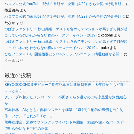
ハロプロ公式 YouTube 配信３番組が、次週（4/22）から合同の特別番組に
に
椿道茂高
より
ハロプロ公式 YouTube 配信３番組が、次週（4/22）から合同の特別番組に
に
たなか
より
つばきファクトリー 秋山眞緒、ゲストも含めてテンションが高すぎて何が起
こっているのかわからない程のバースデーイベント2019
に
kogonil
より
つばきファクトリー 秋山眞緒、ゲストも含めてテンションが高すぎて何が起
こっているのかわからない程のバースデーイベント2019
に
puke
より
ひなフェス2019、開催概要とソロ&シャッフルユニット抽選動画が公開！
に
うーん
より
最近の投稿
BEYOOOOONDS デビュー７周年記念日に新体制発表 ８年目からもビヨ～
～ンと自在に
グループを超えたメンバーケア 小田さくらを継ぐのは松永里愛か河西結心
か
宮本佳林、AIとともに配信システムを構築 10時間生配信の裏側を自ら制
作 ファン「これがDIYか…」
熊井友理奈、渋谷でファンクラブイベントを開催 33歳を迎えるバースデー
で明らかになる “圧” の正体