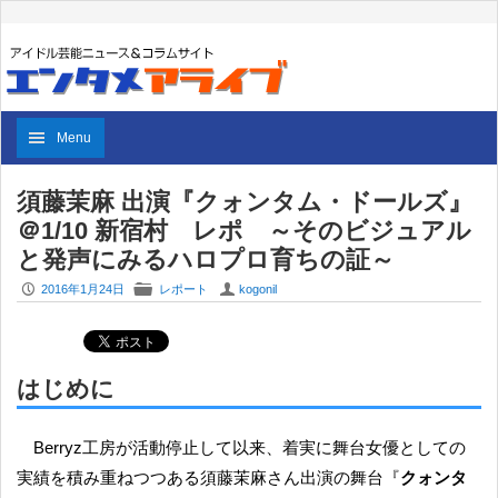
Menu
須藤茉麻 出演『クォンタム・ドールズ』
＠1/10 新宿村 レポ ～そのビジュアル
と発声にみるハロプロ育ちの証～
P
F
U
2016年1月24日
レポート
kogonil
はじめに
Berryz工房が活動停止して以来、着実に舞台女優としての
実績を積み重ねつつある須藤茉麻さん出演の舞台『
クォンタ