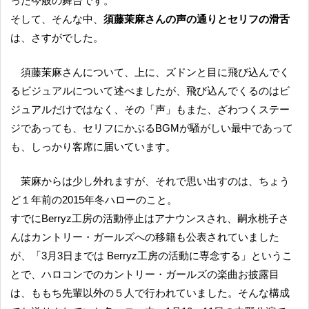
った今般の舞台です。
そして、そんな中、
須藤茉麻さんの声の通りとセリフの滑舌
は、さすがでした。
須藤茉麻さんについて、上に、ズドンと目に飛び込んでく
るビジュアルについて述べましたが、飛び込んでくるのはビ
ジュアルだけではなく、その「声」もまた、ざわつくステー
ジであっても、セリフにかぶるBGMが騒がしい最中であって
も、しっかり客席に届いています。
茉麻からは少し外れますが、それで思い出すのは、ちょう
ど１年前の2015年冬ハローのこと。
すでにBerryz工房の活動停止はアナウンスされ、嗣永桃子さ
んはカントリー・ガールズへの移籍も公表されていました
が、「3月3日までは Berryz工房の活動に専念する」というこ
とで、ハロコンでのカントリー・ガールズの楽曲お披露目
は、ももち先輩以外の５人で行われていました。そんな構成