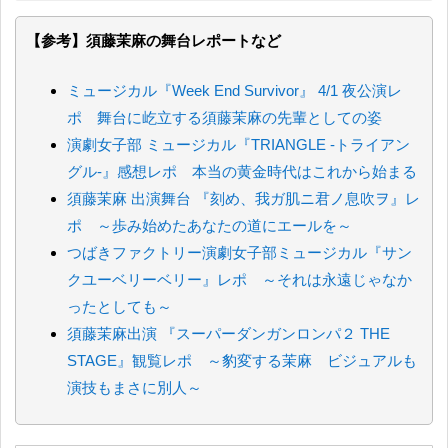
【参考】須藤茉麻の舞台レポートなど
ミュージカル『Week End Survivor』 4/1 夜公演レ
ポ 舞台に屹立する須藤茉麻の先輩としての姿
演劇女子部 ミュージカル『TRIANGLE -トライアン
グル-』感想レポ 本当の黄金時代はこれから始まる
須藤茉麻 出演舞台 『刻め、我ガ肌ニ君ノ息吹ヲ』レ
ポ ～歩み始めたあなたの道にエールを～
つばきファクトリー演劇女子部ミュージカル『サン
クユーベリーベリー』レポ ～それは永遠じゃなか
ったとしても～
須藤茉麻出演 『スーパーダンガンロンパ２ THE
STAGE』観覧レポ ～豹変する茉麻 ビジュアルも
演技もまさに別人～