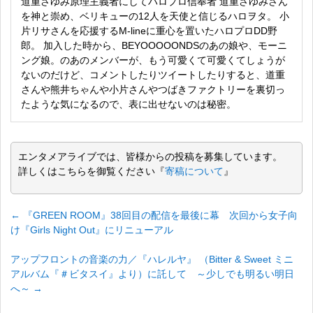
道重さゆみ原理主義者にしてハロプロ信奉者 道重さゆみさん
を神と崇め、ベリキューの12人を天使と信じるハロヲタ。 小
片リサさんを応援するM-lineに重心を置いたハロプロDD野
郎。 加入した時から、BEYOOOOONDSのあの娘や、モーニ
ング娘。のあのメンバーが、もう可愛くて可愛くてしょうが
ないのだけど、コメントしたりツイートしたりすると、道重
さんや熊井ちゃんや小片さんやつばきファクトリーを裏切っ
たような気になるので、表に出せないのは秘密。
エンタメアライブでは、皆様からの投稿を募集しています。
詳しくはこちらを御覧ください『
寄稿について
』
←
『GREEN ROOM』38回目の配信を最後に幕 次回から女子向
け『Girls Night Out』にリニューアル
アップフロントの音楽の力／『ハレルヤ』 （Bitter & Sweet ミニ
アルバム『＃ビタスイ』より）に託して ～少しでも明るい明日
へ～
→