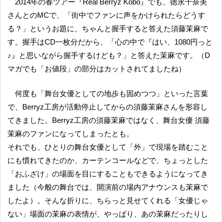
2014年の春ツアー『Real Berryz Kobo』でも、徳永千奈美
さんとのMCで、「街中でファンに声をかけられたらどうす
る？」というお題に、ちゃんと握手すると答えた須藤茉麻で
す。握手はCD一枚分だから、「心の中で『はい、1080円っと
♪』と思いながら握手するけども？」と答えた茉麻です。（D
マガでも「お値段」の部分はカットされてましたね）
何度も「舞台女優としての地歩も固めつつ」といった言葉
で、Berryz工房が活動停止してからの須藤茉麻さんを形容し
てきました。Berryz工房の須藤茉麻ではなく、舞台女優 須藤
茉麻のファンになってしまったとも。
それでも、ひとりの舞台女優として「外」で現場を踏むこと
にも慣れてきたのか、カーテンコールなどで、ちょっとした
「おふざけ」の場面を目にすることもできるようになってき
ました（今般の舞台では、開演前の場内アナウンスも茉麻で
したよ）。そんな折りに、ちらっと見せてくれる「女優じゃ
ない」場面の茉麻の表情が、やっぱり、あの茉麻だったりし