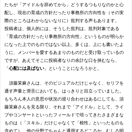
たちが「アイドルを辞めてから」どうするつもりなのかと心
配し、現在の育成の方針だったり事務所の方向性を（その実
際のところはわからないなりに）批判する声もあります。
投稿者は、個人的には、そうした批判は、批判対象である
「育成の方針だったり事務所の方向性」というものが明らか
になった上でのものではない以上、多くは、上にも書いたよ
うに、メンバーを愛するあまりのものだと受け取っているの
ですが、あえてそこに投稿者なりの余計な口を挟むなら、
「
心配には及ばない
」ということになろうかと。
須藤茉麻さんは、そのビジュアルだけじゃなく、セリフを
通す声量と滑舌においても、はっきりと目立っていました。
もちろん本人の意思や状況の巡り合わせはあるにしても、須
藤茉麻さんを見る限り、それまで「アイドル」として、ライ
ブやコンサートといったフィールドで培ってきたさまざまな
ものは（「スキル」だけじゃなくて「根性」といったものも
含めて）、他の分野でちゃんと通用するどころか、むしろ明