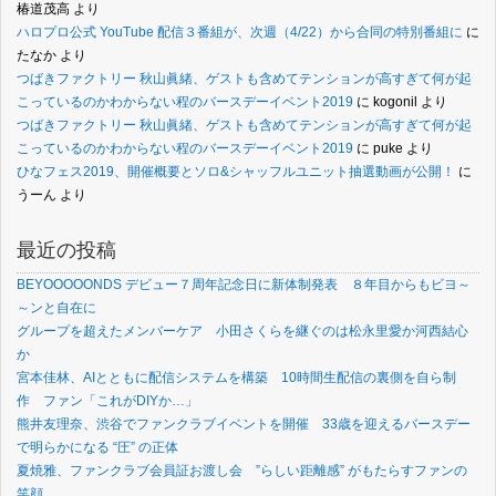
椿道茂高
より
ハロプロ公式 YouTube 配信３番組が、次週（4/22）から合同の特別番組に
に
たなか
より
つばきファクトリー 秋山眞緒、ゲストも含めてテンションが高すぎて何が起
こっているのかわからない程のバースデーイベント2019
に
kogonil
より
つばきファクトリー 秋山眞緒、ゲストも含めてテンションが高すぎて何が起
こっているのかわからない程のバースデーイベント2019
に
puke
より
ひなフェス2019、開催概要とソロ&シャッフルユニット抽選動画が公開！
に
うーん
より
最近の投稿
BEYOOOOONDS デビュー７周年記念日に新体制発表 ８年目からもビヨ～
～ンと自在に
グループを超えたメンバーケア 小田さくらを継ぐのは松永里愛か河西結心
か
宮本佳林、AIとともに配信システムを構築 10時間生配信の裏側を自ら制
作 ファン「これがDIYか…」
熊井友理奈、渋谷でファンクラブイベントを開催 33歳を迎えるバースデー
で明らかになる “圧” の正体
夏焼雅、ファンクラブ会員証お渡し会 ”らしい距離感” がもたらすファンの
笑顔