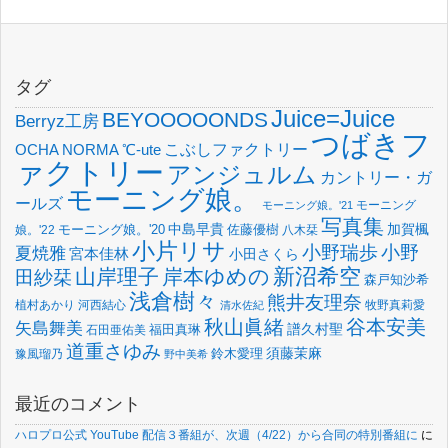
タグ
Juice=Juice
BEYOOOOONDS
Berryz工房
つばきフ
OCHA NORMA
℃-ute
こぶしファクトリー
ァクトリー
アンジュルム
カントリー・ガ
モーニング娘。
ールズ
モーニング
モーニング娘。'21
写真集
中島早貴
加賀楓
佐藤優樹
娘。'22
モーニング娘。'20
八木栞
小片リサ
小野瑞歩
小野
夏焼雅
宮本佳林
小田さくら
新沼希空
山岸理子
岸本ゆめの
田紗栞
森戸知沙希
浅倉樹々
熊井友理奈
植村あかり
河西結心
牧野真莉愛
清水佐紀
谷本安美
秋山眞緒
矢島舞美
譜久村聖
福田真琳
石田亜佑美
道重さゆみ
須藤茉麻
鈴木愛理
豫風瑠乃
野中美希
最近のコメント
ハロプロ公式 YouTube 配信３番組が、次週（4/22）から合同の特別番組に
に