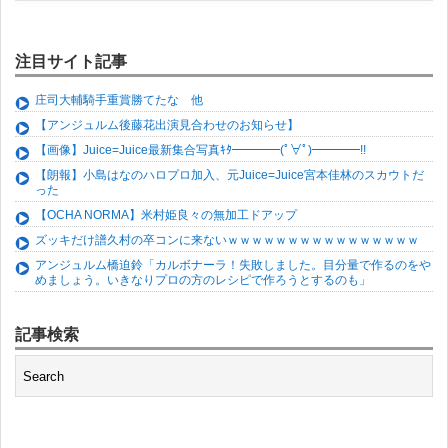
注目サイト記事
庄司大輔騎手重賞勝てたな 他
【アンジュルム後藤花出演見合わせのお知らせ】
【画像】Juice=Juice最新集合写真ｷﾀ━━━━(ﾟ∀ﾟ)━━━━!!
【朗報】小島はなのハロプロ加入、元Juice=Juice宮本佳林のスカウトだ
った
【OCHA NORMA】米村姫良々の無加工ドアップ
ズッキだけ譜久村の卒コンに来ないｗｗｗｗｗｗｗｗｗｗｗｗｗｗｗｗ
アンジュルム橋迫鈴「カルボナーラ！失敗しました。目分量で作るのをや
めましょう。いきなりプロの方のレシピで作ろうとするのも」
記事検索