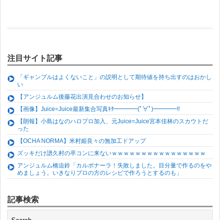
注目サイト記事
「ギャンブルはよくないこと」の説明として期待値を持ち出すのはおかし
い
【アンジュルム後藤花出演見合わせのお知らせ】
【画像】Juice=Juice最新集合写真ｷﾀ━━━━(ﾟ∀ﾟ)━━━━!!
【朗報】小島はなのハロプロ加入、元Juice=Juice宮本佳林のスカウトだ
った
【OCHA NORMA】米村姫良々の無加工ドアップ
ズッキだけ譜久村の卒コンに来ないｗｗｗｗｗｗｗｗｗｗｗｗｗｗｗｗ
アンジュルム橋迫鈴「カルボナーラ！失敗しました。目分量で作るのをや
めましょう。いきなりプロの方のレシピで作ろうとするのも」
記事検索