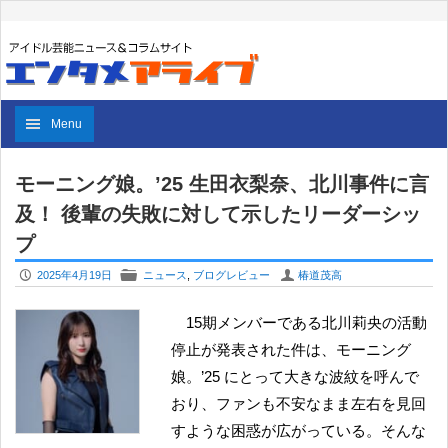
Menu
モーニング娘。’25 生田衣梨奈、北川事件に言
及！ 後輩の失敗に対して示したリーダーシッ
プ
P
F
U
2025年4月19日
ニュース
,
ブログレビュー
椿道茂高
15期メンバーである北川莉央の活動
停止が発表された件は、モーニング
娘。’25 にとって大きな波紋を呼んで
おり、ファンも不安なまま左右を見回
すような困惑が広がっている。そんな