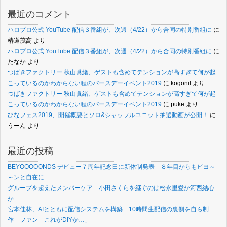
最近のコメント
ハロプロ公式 YouTube 配信３番組が、次週（4/22）から合同の特別番組に
に
椿道茂高
より
ハロプロ公式 YouTube 配信３番組が、次週（4/22）から合同の特別番組に
に
たなか
より
つばきファクトリー 秋山眞緒、ゲストも含めてテンションが高すぎて何が起
こっているのかわからない程のバースデーイベント2019
に
kogonil
より
つばきファクトリー 秋山眞緒、ゲストも含めてテンションが高すぎて何が起
こっているのかわからない程のバースデーイベント2019
に
puke
より
ひなフェス2019、開催概要とソロ&シャッフルユニット抽選動画が公開！
に
うーん
より
最近の投稿
BEYOOOOONDS デビュー７周年記念日に新体制発表 ８年目からもビヨ～
～ンと自在に
グループを超えたメンバーケア 小田さくらを継ぐのは松永里愛か河西結心
か
宮本佳林、AIとともに配信システムを構築 10時間生配信の裏側を自ら制
作 ファン「これがDIYか…」