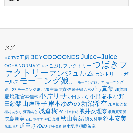
タグ
Juice=Juice
BEYOOOOONDS
Berryz工房
つばきフ
OCHA NORMA
℃-ute
こぶしファクトリー
ァクトリー
アンジュルム
カントリー・ガ
モーニング娘。
ールズ
モーニング
モーニング娘。'21
写真集
中島早貴
加賀楓
佐藤優樹
娘。'22
モーニング娘。'20
八木栞
小片リサ
小野瑞歩
小野
夏焼雅
宮本佳林
小田さくら
新沼希空
山岸理子
岸本ゆめの
田紗栞
森戸知沙希
浅倉樹々
熊井友理奈
植村あかり
河西結心
牧野真莉愛
清水佐紀
谷本安美
秋山眞緒
矢島舞美
譜久村聖
福田真琳
石田亜佑美
道重さゆみ
須藤茉麻
鈴木愛理
豫風瑠乃
野中美希