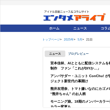
ホーム
ニュース
コラ
トップページ
2025年
5月
21日
ニュース
ブログレビュー
宮本佳林、AIとともに配信システムを
制作 ファン「これがDIYか…」
アンバサダー・ユニット ConChu! 
ジェクト新世代の幕開け
熊井友理奈、トマト嫌いなのにカゴメ
“熊井ちゃん” のお人柄
モーニング娘。18期のメンバーカラ
カラー変更も