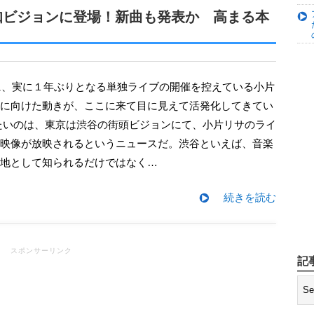
プロデュース！アイドル×ROCK
れがDIYか…」
知ビジョンに登場！新曲も発表か 高まる本
初写真集『もももてぃーん。』発売決
変わらずの “牧野節” にファンも
に向けた動きが、ここに来て目に見えて活発化してきてい
奈美！ このままBerryz工房を網羅
たいのは、東京は渋谷の街頭ビジョンにて、小片リサのライ
映像が放映されるというニュースだ。渋谷といえば、音楽
京アナウンサーとして初仕事 『テ
地として知られるだけではなく…
デビュー
マ主演を獲得！ グループの表現力を
続きを読む
スポンサーリンク
記