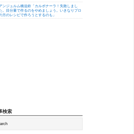
アンジュルム橋迫鈴「カルボナーラ！失敗しまし
た。目分量で作るのをやめましょう。いきなりプロ
の方のレシピで作ろうとするのも」
事検索