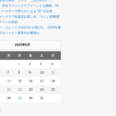
を自ら制作 ファン「これがDIYか…」
、渋谷でファンクラブイベントを開催 33
ースデーで明らかになる “圧” の正体
ァンクラブ会員証お渡し会 ”らしい距離感”
ファンの笑顔
・ユニット ConChu! が告げた、2026年夏
プロジェクト新世代の幕開け
2025年5月
水
木
金
土
日
1
2
3
4
7
8
9
10
11
14
15
16
17
18
21
22
23
24
25
28
29
30
31
»