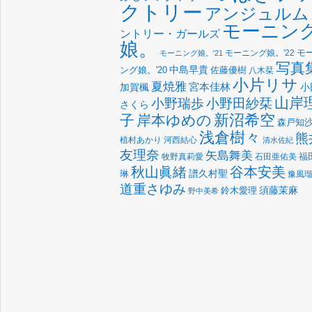
クトリー
アンジュルム
モーニン
ントリー・ガールズ
娘。
モーニング娘。'22
モ
モーニング娘。'21
写真
中島早貴
佐藤優樹
ング娘。'20
八木栞
小片リサ
夏焼雅
宮本佳林
加賀楓
小
山岸
小野瑞歩
小野田紗栞
さくら
新沼希空
子
岸本ゆめの
森戸知
浅倉樹々
熊
植村あかり
河西結心
清水佐紀
友理奈
矢島舞美
福
牧野真莉愛
石田亜佑美
谷本安美
秋山眞緒
譜久村聖
琳
豫風
道重さゆみ
須藤茉麻
鈴木愛理
野中美希