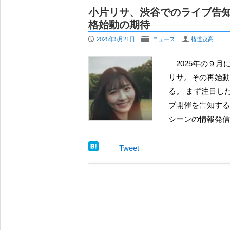
夏焼雅、アイドルオーディションを総合
小片リサ、渋谷でのライブ告
で「次代のロック」目指す
格始動の期待
OCHA NORMA 北原もも、待望の
P
F
U
2025年5月21日
ニュース
椿道茂高
定 ”妖艶” と “天真爛漫” の間で
牧野真莉愛、卒業後にインスタ更新 相
2025年の９月に、実に１年ぶりとなる単独ライブの開催を控えている小片
安堵
リサ。その再始動
夏焼雅 YouTubeチャンネルに徳永千
る。 まず注目し
するか
ブ開催を告知する
元モーニング娘。北川莉央、テレビ東
シーンの情報発信
レ東音楽祭2026夏』でアナウンサー 
BEYOOOOONDS 平井美葉、ドラ
Tweet
武器に新たなステージへ