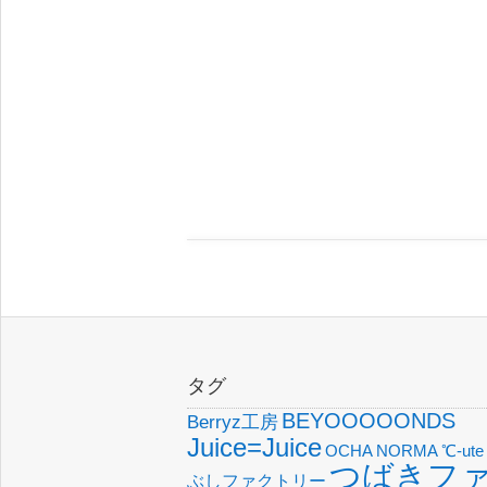
タグ
BEYOOOOONDS
Berryz工房
Juice=Juice
OCHA NORMA
℃-ute
つばきフ
ぶしファクトリー