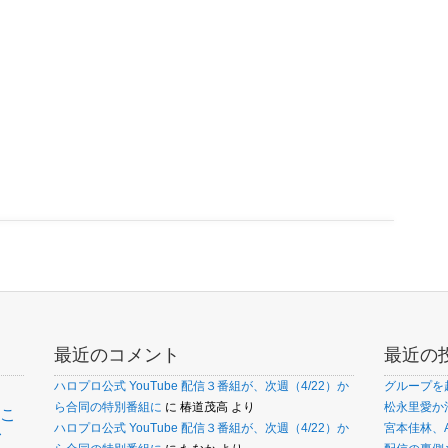
最近のコメント
最近の
ハロプロ公式 YouTube 配信３番組が、次週（4/22）か
グループを
ら合同の特別番組に
に
椿道茂高
より
松永里愛か
こ
ァ
ハロプロ公式 YouTube 配信３番組が、次週（4/22）か
宮本佳林、