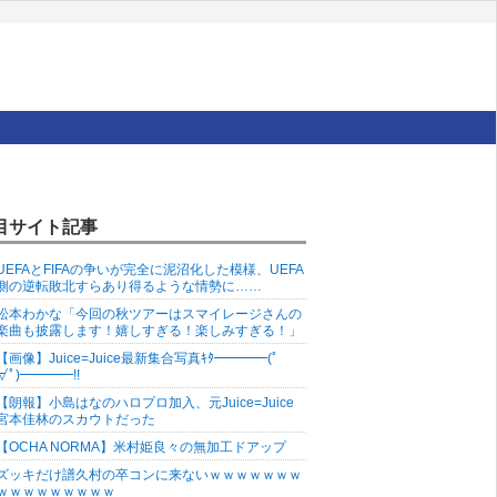
目サイト記事
UEFAとFIFAの争いが完全に泥沼化した模様、UEFA
側の逆転敗北すらあり得るような情勢に……
松本わかな「今回の秋ツアーはスマイレージさんの
楽曲も披露します！嬉しすぎる！楽しみすぎる！」
【画像】Juice=Juice最新集合写真ｷﾀ━━━━(ﾟ
∀ﾟ)━━━━!!
【朗報】小島はなのハロプロ加入、元Juice=Juice
宮本佳林のスカウトだった
【OCHA NORMA】米村姫良々の無加工ドアップ
ズッキだけ譜久村の卒コンに来ないｗｗｗｗｗｗｗ
ｗｗｗｗｗｗｗｗｗ