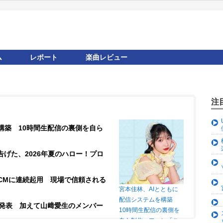
ム
レポート
楽曲レビュー
注
構築 10時間生配信の裏側を自ら
が告げた、2026年夏のハロー！プロ
CMに連続起用 現場で信頼される
宮本佳林、AIとともに
配信システムを構築
ー発表 加えて山﨑愛生のメンバー
10時間生配信の裏側を
自ら制作 ファン「こ