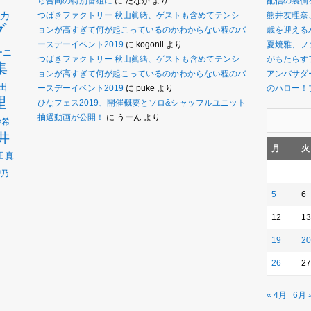
ら合同の特別番組に
に
たなか
より
配信の裏側
カ
つばきファクトリー 秋山眞緒、ゲストも含めてテンシ
熊井友理奈
グ
ョンが高すぎて何が起こっているのかわからない程のバ
歳を迎えるバ
ースデーイベント2019
に
kogonil
より
夏焼雅、フ
ーニ
つばきファクトリー 秋山眞緒、ゲストも含めてテンシ
がもたらす
集
ョンが高すぎて何が起こっているのかわからない程のバ
アンバサダー
田
ースデーイベント2019
に
puke
より
のハロー！
理
ひなフェス2019、開催概要とソロ&シャッフルユニット
抽選動画が公開！
に
うーん
より
沙希
井
月
火
田真
瑠乃
5
6
12
13
19
20
26
27
« 4月
6月 