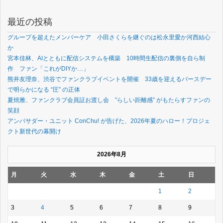
最近の投稿
グループを超えたメンバーケア 小田さくらを継ぐのは松永里愛か河西結心
か
宮本佳林、AIとともに配信システムを構築 10時間生配信の裏側を自ら制
作 ファン「これがDIYか…」
熊井友理奈、渋谷でファンクラブイベントを開催 33歳を迎えるバースデー
で明らかになる “圧” の正体
夏焼雅、ファンクラブ会員証お渡し会 ”らしい距離感” がもたらすファンの
笑顔
アンバサダー・ユニット ConChu! が告げた、2026年夏のハロー！プロジェ
クト新世代の幕開け
2026年8月
月
火
水
木
金
土
日
1
2
3
4
5
6
7
8
9