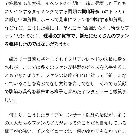
で称揚する加賀楓、イベントの合間に一緒に登壇した子たち
にサインするタイミングですら同期の
横山玲奈
（のトレカ）
に厳しい加賀楓、ホームで見事にファンを制御する加賀楓、
などなど、こうした姿には、それこそ “全国から押し寄せたフ
ァン” だけでなく、
現場の加賀市で、新たにたくさんのファン
を獲得したのではないだろうか
。
続けて一日若女将としてもイタリアンレッドの法被に身を
包むが、ここでは多くのファンが特製のグッズを入手するこ
ともできたようだ。ファンの態度が自分に対して「雑」にな
っていることを喜ぶでなし文句を言うでなし、それでも笑顔
で馴染み具合を報告する様子も含めたインタビューも微笑ま
しい。
何より、こうしたライブやコンサート以外の活動が、多く
の大人たちやファンの尽力があってのことだと自覚している
様子が心強い。インタビューでは「何のゆかりもなかったこ