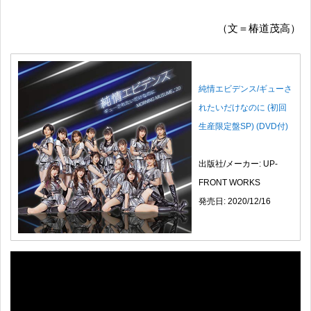
（文＝椿道茂高）
純情エビデンス/ギューさ
れたいだけなのに (初回
生産限定盤SP) (DVD付)
出版社/メーカー: UP-
FRONT WORKS
発売日: 2020/12/16