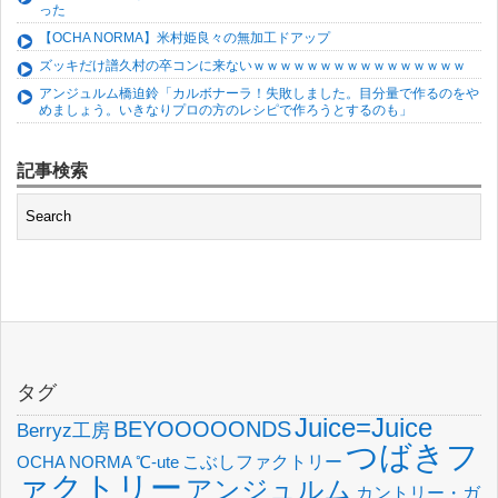
った
【OCHA NORMA】米村姫良々の無加工ドアップ
ズッキだけ譜久村の卒コンに来ないｗｗｗｗｗｗｗｗｗｗｗｗｗｗｗｗ
アンジュルム橋迫鈴「カルボナーラ！失敗しました。目分量で作るのをや
めましょう。いきなりプロの方のレシピで作ろうとするのも」
記事検索
タグ
Juice=Juice
BEYOOOOONDS
Berryz工房
つばきフ
OCHA NORMA
℃-ute
こぶしファクトリー
ァクトリー
アンジュルム
カントリー・ガ