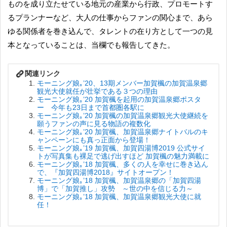
ものを成り立たせている地元の産業から行政、プロモートす
るプランナーなど、大人の仕事からファンの関心まで、あら
ゆる関係者を巻き込んで、タレントの在り方として一つの見
本となっていることは、当欄でも報告してきた。
モーニング娘｡’20、13期メンバー加賀楓の加賀温泉郷
観光大使就任が壮挙である３つの理由
モーニング娘｡’20 加賀楓を起用の加賀温泉郷ポスタ
ー 今年も23日まで首都圏各駅に
モーニング娘｡’20 加賀楓の加賀温泉郷観光大使継続を
願うファンの声に見る物語の複数化
モーニング娘｡’20 加賀楓、加賀温泉郷ナイトバルのキ
ャンペーンにも真っ正面から登場！
モーニング娘｡’19 加賀楓、加賀四湯博2019 公式サイ
トが写真集も裸足で逃げ出すほど 加賀楓の魅力満載に
モーニング娘｡’18 加賀楓、多くの人を幸せに巻き込ん
で、『加賀四湯博2018』サイトオープン！
モーニング娘｡’18 加賀楓、加賀温泉郷の「加賀四湯
博」で「加賀推し」攻勢 ～世の中を信じる力～
モーニング娘｡’18 加賀楓、加賀温泉郷観光大使に就
任！