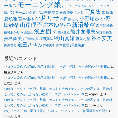
モーニング娘。
ールズ
モーニング
モーニング娘。'21
写真集
中島早貴
加賀楓
佐藤優樹
娘。'22
モーニング娘。'20
八木栞
小片リサ
小野瑞歩
小野
夏焼雅
宮本佳林
小田さくら
新沼希空
山岸理子
岸本ゆめの
田紗栞
森戸知沙希
浅倉樹々
熊井友理奈
植村あかり
河西結心
牧野真莉愛
清水佐紀
谷本安美
秋山眞緒
矢島舞美
譜久村聖
福田真琳
石田亜佑美
道重さゆみ
須藤茉麻
鈴木愛理
豫風瑠乃
野中美希
最近のコメント
ハロプロ公式 YouTube 配信３番組が、次週（4/22）から合同の特別番組に
に
椿道茂高
より
ハロプロ公式 YouTube 配信３番組が、次週（4/22）から合同の特別番組に
に
たなか
より
つばきファクトリー 秋山眞緒、ゲストも含めてテンションが高すぎて何が起
こっているのかわからない程のバースデーイベント2019
に
kogonil
より
つばきファクトリー 秋山眞緒、ゲストも含めてテンションが高すぎて何が起
こっているのかわからない程のバースデーイベント2019
に
puke
より
ひなフェス2019、開催概要とソロ&シャッフルユニット抽選動画が公開！
に
うーん
より