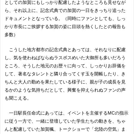
としての加賀にもしっかり配慮したようなところも見せなが
ら、それ以上に、記念式典での加賀の一日をきっちり追った
ドキュメントとなっている。（同時にファンとしても、しっ
かり市長にご挨拶する加賀の姿に目頭を熱くしたとの報告も
多数）
こうした地方都市の記念式典とあっては、それなりに配慮
し、気を使わねばならぬラスボスめいた大御所も多いだろう
ところ、そうした地元のお歴々に向って、しっかりお辞儀を
して、著名なタレントと隣り合ってくす玉を開帳したり、き
ちんと大人の勤めを果たしている様子に、親が子の成長を見
るかのような気持ちだとして、興奮を抑えられぬファンの声
も聞こえる。
一日駅長任命式にあっては、イベントを主催するMCの指示
に従う一方で、一緒に登壇していた学生たちの動きを、ちゃ
んと配慮していた加賀楓、トークショーで「北陸の空気」ま