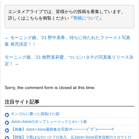
エンタメアライブでは、皆様からの投稿を募集しています。
詳しくはこちらを御覧ください『
寄稿について
』
←
モーニング娘。’21 野中美希、待ちに待たれたファースト写真
集 発売決定！！
モーニング娘。’21 牧野真莉愛、ついにハタチの写真集リリース決
定！
→
Sorry, the comment form is closed at this time.
注目サイト記事
モンゴルに勝った国負けた国
Juice=Juiceのポップミュージックとかいう曲
【画像】Juice=Juice最新集合写真ｷﾀ━━━━(ﾟ∀ﾟ)━━━━!!
【朗報】小島はなのハロプロ加入、元Juice=Juice宮本佳林のスカウトだ