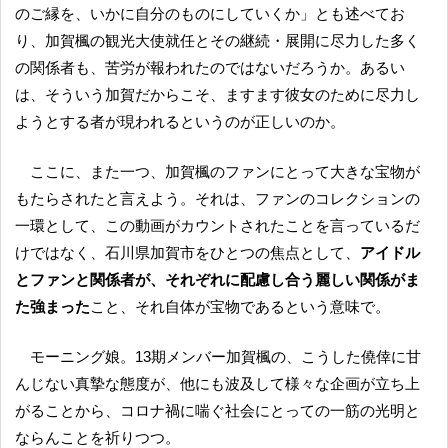
のご縁を、いかに自分のものにしていくか」とも述べてお
り、加賀楓の観光大使就任とその継続・展開に尽力した多く
の関係者も、苦労が報われたのではないだろうか。あるい
は、そういう加賀だからこそ、ますます彼女のために尽力し
ようとする者が現われるというのが正しいのか。
ここに、また一つ、加賀楓のファンにとって大きな宝物が
もたらされたと言えよう。それは、ファンのコレクションの
一環として、この動画がカウントされたことを言っているだ
けではなく、石川県加賀市をひとつの焦点として、
アイドル
とファンと関係者が、それぞれに配慮し合う麗しい関係がま
た強まった
こと、それ自体が宝物であるという意味で。
モーニング娘。13期メンバー加賀楓の、こうした僥倖に甘
んじない真摯な態度が、他にも波及して様々な企画が立ち上
がることから、コロナ禍に喘ぐ社会にとっての一筋の光明と
ならんことを祈りつつ。