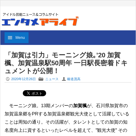
Menu
「加賀は引力」モーニング娘｡’20 加賀
楓、加賀温泉駅50周年 一日駅長密着ドキ
ュメントが公開！
P
F
U
2020年12月26日
ニュース
椿道茂高
モーニング娘。13期メンバーの
加賀楓
が、石川県加賀市の
加賀温泉郷をPRする加賀温泉郷観光大使として活躍している
ことは周知の通り。その活躍が、タレントとしての加賀の知
名度向上に資するといったレベルを超えて、”観光大使” その