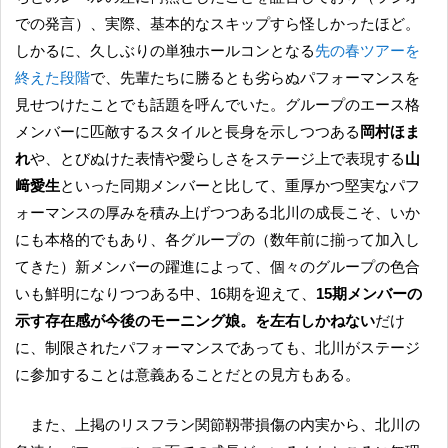
での発言）、実際、基本的なスキップすら怪しかったほど。
しかるに、久しぶりの単独ホールコンとなる
先の春ツアーを
終えた段階
で、先輩たちに勝るとも劣らぬパフォーマンスを
見せつけたことでも話題を呼んでいた。グループのエース格
メンバーに匹敵するスタイルと長身を示しつつある
岡村ほま
れ
や、とびぬけた表情や愛らしさをステージ上で表現する
山
﨑愛生
といった同期メンバーと比して、重厚かつ堅実なパフ
ォーマンスの厚みを積み上げつつある北川の成長こそ、いか
にも本格的でもあり、各グループの（数年前に揃って加入し
てきた）新メンバーの躍進によって、個々のグループの色合
いも鮮明になりつつある中、16期を迎えて、
15期メンバーの
示す存在感が今後のモーニング娘。を左右しかねない
だけ
に、制限されたパフォーマンスであっても、北川がステージ
に参加することは意義あることだとの見方もある。
また、上掲のリスフラン関節靱帯損傷の内実から、北川の