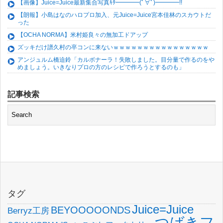
【画像】Juice=Juice最新集合写真ｷﾀ━━━━(ﾟ∀ﾟ)━━━━!!
【朗報】小島はなのハロプロ加入、元Juice=Juice宮本佳林のスカウトだ
った
【OCHA NORMA】米村姫良々の無加工ドアップ
ズッキだけ譜久村の卒コンに来ないｗｗｗｗｗｗｗｗｗｗｗｗｗｗｗｗ
アンジュルム橋迫鈴「カルボナーラ！失敗しました。目分量で作るのをや
めましょう。いきなりプロの方のレシピで作ろうとするのも」
記事検索
タグ
Juice=Juice
BEYOOOOONDS
Berryz工房
つばきフ