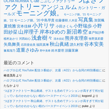
OCHA NORMA
℃-ute
こぶしファクトリー
ァクトリー
アンジュルム
カントリー・ガ
モーニング娘。
ールズ
モーニング
モーニング娘。'21
写真集
中島早貴
加賀楓
佐藤優樹
娘。'22
モーニング娘。'20
八木栞
小片リサ
小野瑞歩
小野
夏焼雅
宮本佳林
小田さくら
新沼希空
山岸理子
岸本ゆめの
田紗栞
森戸知沙希
浅倉樹々
熊井友理奈
植村あかり
河西結心
牧野真莉愛
清水佐紀
谷本安美
秋山眞緒
矢島舞美
譜久村聖
福田真琳
石田亜佑美
道重さゆみ
須藤茉麻
鈴木愛理
豫風瑠乃
野中美希
最近のコメント
ハロプロ公式 YouTube 配信３番組が、次週（4/22）から合同の特別番組に
に
椿道茂高
より
ハロプロ公式 YouTube 配信３番組が、次週（4/22）から合同の特別番組に
に
たなか
より
つばきファクトリー 秋山眞緒、ゲストも含めてテンションが高すぎて何が起
こっているのかわからない程のバースデーイベント2019
に
kogonil
より
つばきファクトリー 秋山眞緒、ゲストも含めてテンションが高すぎて何が起
こっているのかわからない程のバースデーイベント2019
に
puke
より