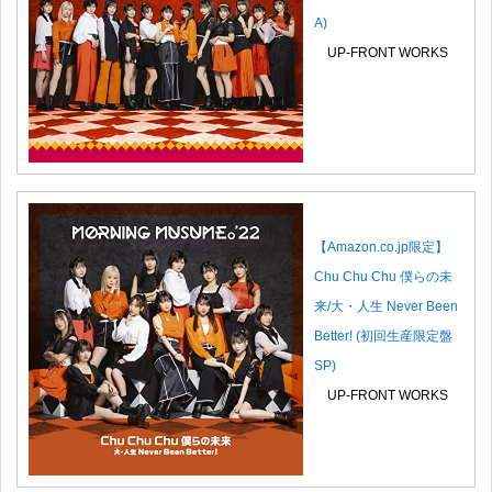
A)
UP-FRONT WORKS
【Amazon.co.jp限定】
Chu Chu Chu 僕らの未
来/大・人生 Never Been
Better! (初回生産限定盤
SP)
UP-FRONT WORKS