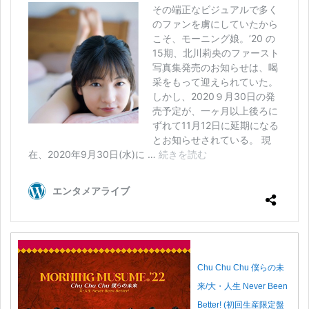
Chu Chu Chu 僕らの未
来/大・人生 Never Been
Better! (初回生産限定盤