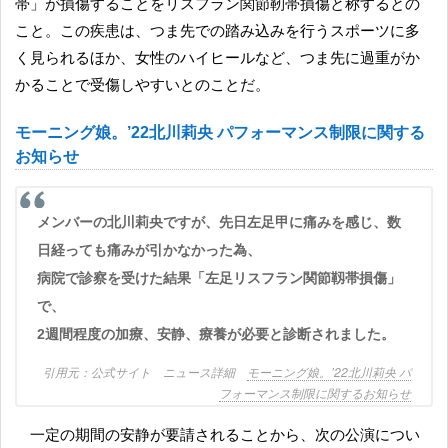
帯」が損傷することをリスフラン関節靭帯損傷と称するとの
こと。この疾患は、つま先での踏み込みを行うスポーツに多
く見られるほか、女性のハイヒールなど、つま先に過重がか
かることで受傷しやすいとのことだ。
モーニング娘。’22北川莉央 パフォーマンス制限に関する
お知らせ
メンバーの北川莉央ですが、先日左足甲に痛みを感じ、数
日経っても痛みが引かなかった為、
病院で診察を受けた結果「左足リスフラン関節靱帯損傷」
で、
2週間程度の加療、安静、療養が必要と診断されました。
公式サイト ニュース詳細
モーニング娘。’22北川莉央 パ
フォーマンス制限に関するお知らせ
一定の期間の安静が要請されることから、次の公演につい