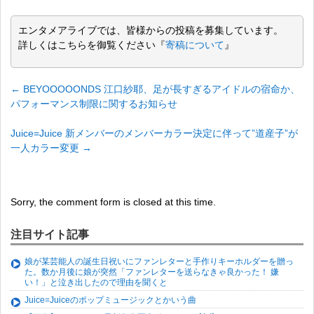
エンタメアライブでは、皆様からの投稿を募集しています。
詳しくはこちらを御覧ください『
寄稿について
』
←
BEYOOOOONDS 江口紗耶、足が長すぎるアイドルの宿命か、
パフォーマンス制限に関するお知らせ
Juice=Juice 新メンバーのメンバーカラー決定に伴って”道産子”が
一人カラー変更
→
Sorry, the comment form is closed at this time.
注目サイト記事
娘が某芸能人の誕生日祝いにファンレターと手作りキーホルダーを贈っ
た。数か月後に娘が突然「ファンレターを送らなきゃ良かった！ 嫌
い！」と泣き出したので理由を聞くと
Juice=Juiceのポップミュージックとかいう曲