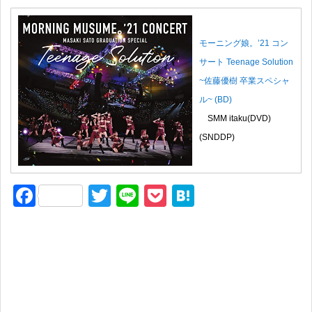
モーニング娘。’21 コン
サート Teenage Solution
~佐藤優樹 卒業スペシャ
ル~ (BD)
SMM itaku(DVD)
(SNDDP)
F
T
Li
P
H
a
wi
n
o
at
c
tt
e
ck
e
e
er
et
n
b
a
o