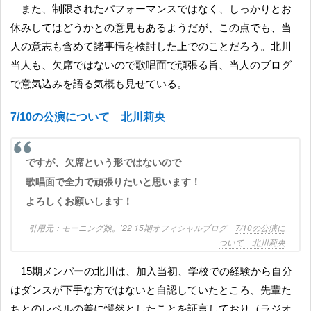
また、制限されたパフォーマンスではなく、しっかりとお
休みしてはどうかとの意見もあるようだが、この点でも、当
人の意志も含めて諸事情を検討した上でのことだろう。北川
当人も、欠席ではないので歌唱面で頑張る旨、当人のブログ
で意気込みを語る気概も見せている。
7/10の公演について 北川莉央
ですが、欠席という形ではないので
歌唱面で全力で頑張りたいと思います！
よろしくお願いします！
モーニング娘。’22 15期オフィシャルブログ
7/10の公演に
ついて 北川莉央
15期メンバーの北川は、加入当初、学校での経験から自分
はダンスが下手な方ではないと自認していたところ、先輩た
ちとのレベルの差に愕然としたことを証言しており（ラジオ