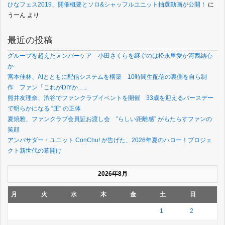
ひなフェス2019、開催概要とソロ&シャッフルユニット抽選動画が公開！
に
うーん
より
最近の投稿
グループを超えたメンバーケア 小田さくらを継ぐのは松永里愛か河西結心
か
宮本佳林、AIとともに配信システムを構築 10時間生配信の裏側を自ら制
作 ファン「これがDIYか…」
熊井友理奈、渋谷でファンクラブイベントを開催 33歳を迎えるバースデー
で明らかになる “圧” の正体
夏焼雅、ファンクラブ会員証お渡し会 ”らしい距離感” がもたらすファンの
笑顔
アンバサダー・ユニット ConChu! が告げた、2026年夏のハロー！プロジェ
クト新世代の幕開け
2026年8月
月
火
水
木
金
土
日
1
2