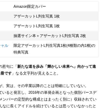
Amazon限定カバー
アザーカットL判生写真 1枚
アザーカットL判生写真 1枚
抽選サイン本＋アザーカットL判生写真 2枚
シャル
限定アザーカットL判生写真1枚(4種類の内1種)の
特典写真
の惹句に「
新たな道を歩み「輝かしい未来へ」向かって進
1冊です
」なる文字列が見えること。
るが、実は、その卒業以降のことは明確にしていない。
いると発言し、2016年の単発企画となった個別バースデ
のメンバーの定型的な構成とはまったく別に）収録されてい
こんなに長くアイドルを続けているとは思っていなかったと