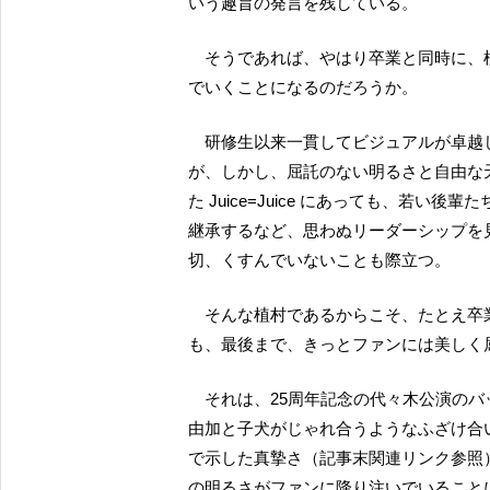
いう趣旨の発言を残している。
そうであれば、やはり卒業と同時に、植村は、芸能の世界ではない「新たな道」へ向かって進ん
でいくことになるのだろうか。
研修生以来一貫してビジュアルが卓越していた（ハロプロ歴代でも屈指の）美しさを誇る植村だ
が、しかし、屈託のない明るさと自由な
た Juice=Juice にあっても、若い後輩
継承するなど、思わぬリーダーシップを
切、くすんでいないことも際立つ。
そんな植村であるからこそ、たとえ卒業後にファンにとって厳しい選択をすることがあろうと
も、最後まで、きっとファンには美しく
それは、25周年記念の代々木公演のバックステージで、自らが「バカ姉」として慕う初代の宮崎
由加と子犬がじゃれ合うようなふざけ合
で示した真摯さ（記事末関連リンク参照
の明るさがファンに降り注いでいること