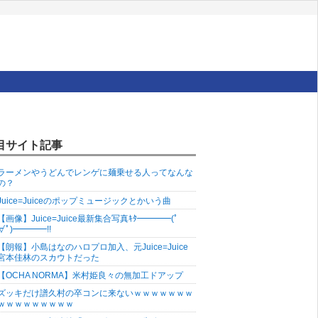
目サイト記事
ラーメンやうどんでレンゲに麺乗せる人ってなんな
の？
Juice=Juiceのポップミュージックとかいう曲
【画像】Juice=Juice最新集合写真ｷﾀ━━━━(ﾟ
∀ﾟ)━━━━!!
【朗報】小島はなのハロプロ加入、元Juice=Juice
宮本佳林のスカウトだった
【OCHA NORMA】米村姫良々の無加工ドアップ
ズッキだけ譜久村の卒コンに来ないｗｗｗｗｗｗｗ
ｗｗｗｗｗｗｗｗｗ