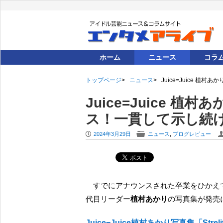
ホーム
ニュース
コラ
トップページ
ニュース
Juice=Juice
Juice=Juice 
ス！一貫して示し続
P
F
2024年3月29日
ニュース
,
ブログレビュー
すでにアナウンスされた卒業をひかえて、Juice=Juice の後輩たちに子犬のように懐かれている３
代目リーダー
植村あかり
の写真集が発売
Juice=Juice植村あかり写真集「Strel