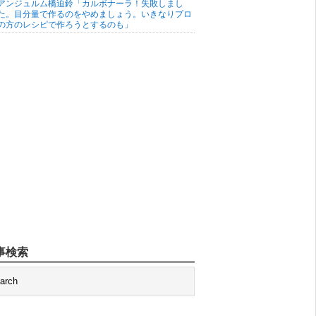
アンジュルム橋迫鈴「カルボナーラ！失敗しまし
た。目分量で作るのをやめましょう。いきなりプロ
の方のレシピで作ろうとするのも」
事検索