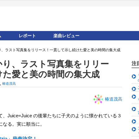
ム
レポート
楽曲レビュー
 植村あかり、ラスト写真集をリリース！一貫して示し続けた愛と美の時間の集大成
植村あかり、ラスト写真集をリリー
注
けた愛と美の時間の集大成
U
椿道茂高
椿道茂高
になる。実に順当に。
itzia」発売決定！