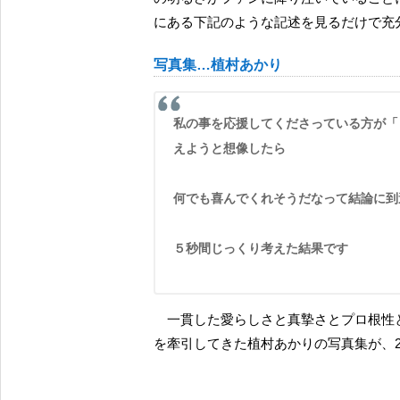
にある下記のような記述を見るだけで充
写真集…植村あかり
私の事を応援してくださっている方が「どんなページだったら楽しいだろう！」というのを軸に考
えようと想像したら
何でも喜んでくれそうだなって結論に到
５秒間じっくり考えた結果です
一貫した愛らしさと真摯さとプロ根性と天真爛漫さと、そして、常に妖艶で美しく Juice=Juice
を牽引してきた植村あかりの写真集が、2