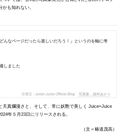
分かも知れない。
達しました
Juice=Juice Official Blog
写真集…植村あかり
024年５月23日にリリースされる。
（文＝椿道茂高）