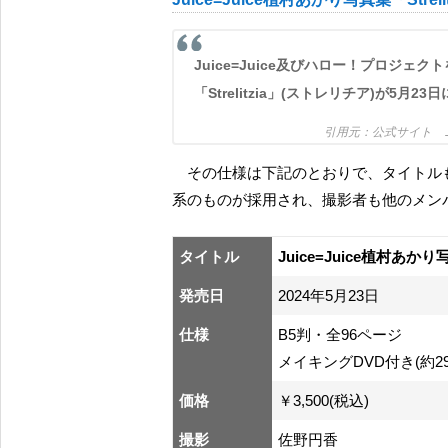
Juice=Juice及びハロー！プロジェクトを卒業するJuice=Juice植村あかりの最新写真集
「Strelitzia」(ストレリチア)が5月2
公式サイト
その仕様は下記のとおりで、タイトルも昨今の Juice=Juice 楽曲のテイストにも似たロマンス語
系のものが採用され、撮影者も他のメン
タイトル
Juice=Juice植村あかり写
発売日
2024年5月23日
仕様
B5判・全96ページ
メイキングDVD付き(約2
価格
￥3,500(税込)
撮影
佐野円香