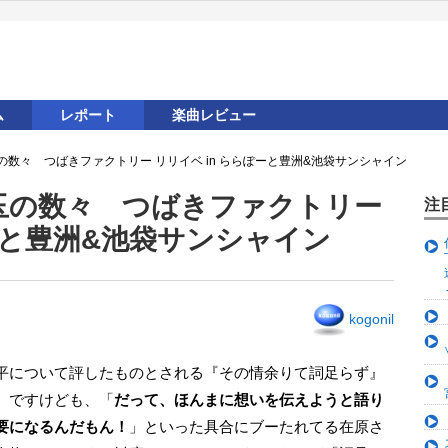
ム
レポート
楽曲レビュー
数々 つばきファクトリー リリイベ in ららぽーと豊洲&池袋サンシャイン
玉の数々 つばきファクトリー
注
ぽーと豊洲&池袋サンシャイン
kogonil
）ですけども、「
だって、ほんまに想いを伝えようと語り
要になるんだもん！
」といった具合にブーたれてる在原さ