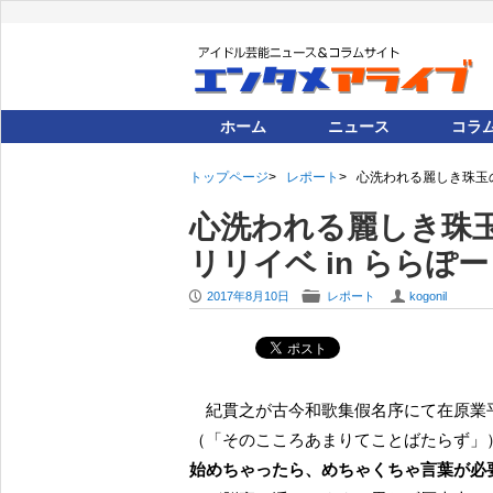
ホーム
ニュース
コラ
トップページ
レポート
心洗われる麗しき珠玉の
心洗われる麗しき珠
リリイベ in らら
P
F
U
2017年8月10日
レポート
kogonil
紀貫之が古今和歌集假名序にて在原業平について評したものとされる『その情余りて詞足らず』
（「そのこころあまりてことばたらず」
始めちゃったら、めちゃくちゃ言葉が必