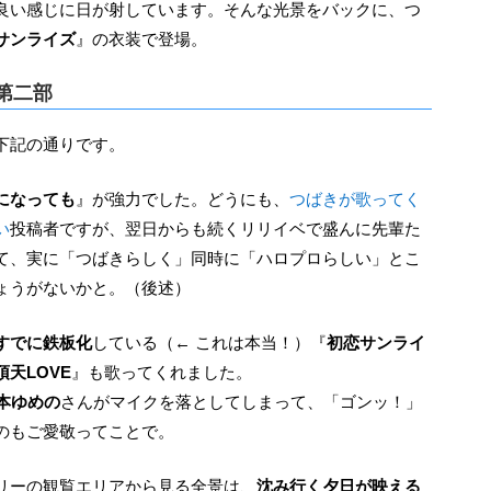
良い感じに日が射しています。そんな光景をバックに、つ
サンライズ
』の衣装で登場。
第二部
下記の通りです。
になっても
』が強力でした。どうにも、
つばきが歌ってく
い
投稿者ですが、翌日からも続くリリイベで盛んに先輩た
て、実に「つばきらしく」同時に「ハロプロらしい」とこ
ょうがないかと。（後述）
すでに鉄板化
している（← これは本当！）『
初恋サンライ
頂天LOVE
』も歌ってくれました。
本ゆめの
さんがマイクを落としてしまって、「ゴンッ！」
のもご愛敬ってことで。
フリーの観覧エリアから見る全景は、
沈み行く夕日が映える