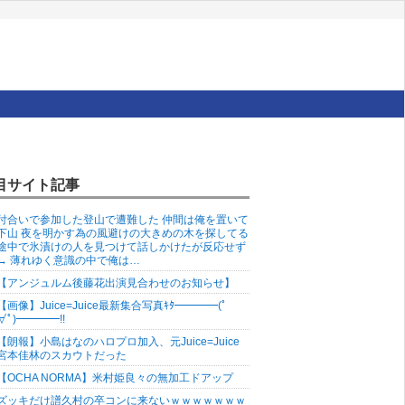
目サイト記事
付合いで参加した登山で遭難した 仲間は俺を置いて
下山 夜を明かす為の風避けの大きめの木を探してる
途中で氷漬けの人を見つけて話しかけたが反応せず
→ 薄れゆく意識の中で俺は…
【アンジュルム後藤花出演見合わせのお知らせ】
【画像】Juice=Juice最新集合写真ｷﾀ━━━━(ﾟ
∀ﾟ)━━━━!!
【朗報】小島はなのハロプロ加入、元Juice=Juice
宮本佳林のスカウトだった
【OCHA NORMA】米村姫良々の無加工ドアップ
ズッキだけ譜久村の卒コンに来ないｗｗｗｗｗｗｗ