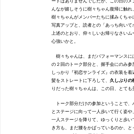
ードはありませんでしたが、この日のメ
んなが嬉しそうに樹々ちゃん復帰に触れ
樹々ちゃんがメンバーたちに揉みくちゃ
写真アップと、読者との「あっち向いて
上述のとおり、仰々しいお帰りなさいム
心強いかと。
樹々ちゃんは、まだパフォーマンスには本格的に復帰できる状態ではないようで、ミニライブ中
の２回のトーク部分と、握手会にのみ参
しっかり『初恋サンライズ』の衣装を着
髪をストレートに下ろして、
久しぶりの
りだった樹々ちゃんは、この日、とても
トーク部分だけの参加ということで、パフォーマンスが終わりにさしかかるところで、ゆっくり
とステージに向って一人歩いて行く姿や
一人ステージを降りて、ゆっくりと歩い
き方も、まだ腰をかばっているのか、と