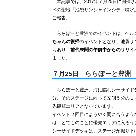
本記事では、2017年７月25日に開催された「ららぽーと豊洲」でのイベントと、翌26日にリリイ
ベの聖地「池袋サンシャインシティ噴水
ご報告。
ららぽーと豊洲でのイベントは、ヘ
ちゃんの復帰
のイベントとなり、池袋サ
もあり、
前代未聞の午前中からのリリイ
ました。
７月25日 ららぽーと豊洲
ららぽーと豊洲、海に臨むシーサイドデッキをバックにしたメインステージに臨む階段状の部
分、そのステージに向って左側５分の１
先観覧エリアとなっています。
イベント２回目にようやく間に合うよう
は、とてものことに優先エリアに入ろう
シーサイドデッキは、ステージが掘り下