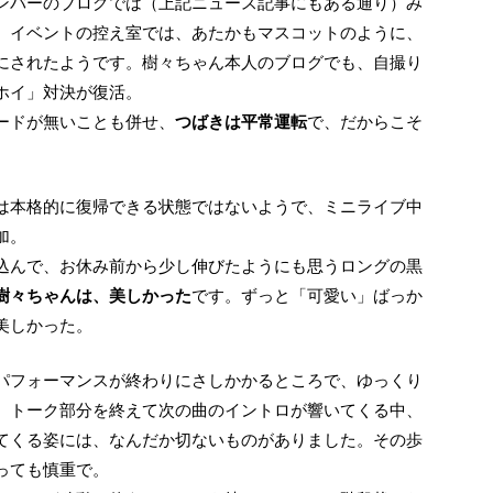
ンバーのブログでは（上記ニュース記事にもある通り）み
、イベントの控え室では、あたかもマスコットのように、
にされたようです。樹々ちゃん本人のブログでも、自撮り
ホイ」対決が復活。
ードが無いことも併せ、
つばきは平常運転
で、だからこそ
加。
込んで、お休み前から少し伸びたようにも思うロングの黒
樹々ちゃんは、美しかった
です。ずっと「可愛い」ばっか
美しかった。
、トーク部分を終えて次の曲のイントロが響いてくる中、
てくる姿には、なんだか切ないものがありました。その歩
っても慎重で。