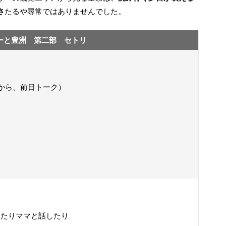
さ
たるや尋常ではありませんでした。
ーと豊洲 第二部 セトリ
）
から、前日トーク）
見たりママと話したり