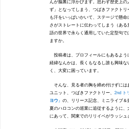
んが脳裏に浮かびます。思わず歴史上の
ず」となってしまう、つばきファクトリ
も汗をいっぱいかいて、ステージで懸命
さがストレートに伝わってしまう（ある
語の世界で永らく通用していた定型句で
ますか。
投稿者は、プロフィールにもあるよう
経緯なんかは、長くもなるし誰も興味な
く、大変に困っています。
そんな、見る者の胸を締め付けずにはおかぬ、不思議な透明感に満ちあふれたハロプロの末っ子
ユニット、つばきファクトリー、
2nd 
ヨウ
』
の、リリース記念、ミニライブ＆
夏のハロコンの巡業に追従するように、
にあって、関東でのリリイベがラッシュ