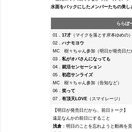
水面をバックにしたメンバーたちの美し
ららぽ
01．
17才
（マイクを落とす岸本ゆめの
02．
ハナモヨウ
MC 樹々ちゃん参加（明日が発売日だ
03．
私がオバさんになっても
04．
就活センセーション
05．
初恋サンライズ
MC 樹々ちゃん参加（告知など）
06．
笑って
07．
有頂天LOVE
（スマイレージ）
【明日が発売日だから、前日トーク】
遠足なんかの前日にすること
浅倉
：明日のことを忘れようと動画を