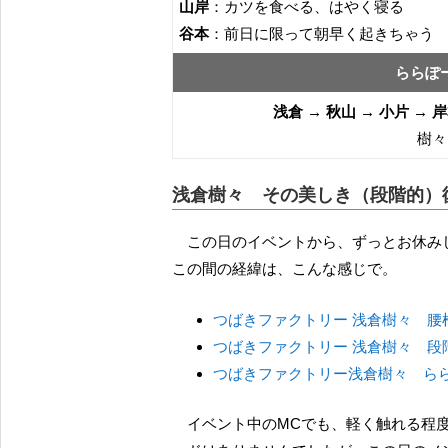
山岸
：カツを食べる、はやく寝る
谷本
：前日に限って朝早く起きちゃう
ららぽ
浅倉 → 秋山 → 小片 → 岸
樹々
浅倉樹々 その美しき（段階的）
この日のイベントから、ずっとお休み
この間の経緯は、こんな感じで。
つばきファクトリー 浅倉樹々 腰
つばきファクトリー 浅倉樹々 段
つばきファクトリー浅倉樹々 ら
イベント中のMCでも、軽く触れる程度で、あんまり仰々しく「樹々ちゃんお帰りなさい」的なム