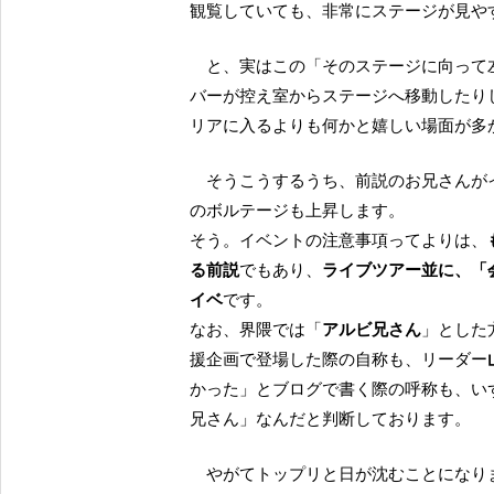
観覧していても、非常にステージが見や
と、実はこの「そのステージに向って左側５分の１くらい」空けてあるスペースを使って、メン
バーが控え室からステージへ移動したり
リアに入るよりも何かと嬉しい場面が多
そうこうするうち、前説のお兄さんがイベントの注意事項ならぬイベント口上を述べ始め、会場
のボルテージも上昇します。
そう。イベントの注意事項ってよりは、
る前説
でもあり、
ライブツアー並に、「
イベ
です。
なお、界隈では「
アルビ兄さん
」とした
援企画で登場した際の自称も、リーダー
かった」とブログで書く際の呼称も、い
兄さん」なんだと判断しております。
やがてトップリと日が沈むことになりますが、イベント開始の段階では、ようやく傾き始めたく