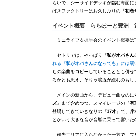
らいで、シーサイドデッキが臨む海面に
ばきファクトリーはお久しぶりの『
初恋
イベント概要 ららぽーと豊洲 
ミニライブ＆握手会のイベント概要は
セトリでは、やっぱり『
私がオバさん
れる『
私がオバさんになっても
』には弱
ちの楽曲をコピーしていることとも併せ
ろかとも思え、そりゃ涙腺が緩むのもし
メインの新曲から、デビュー曲なのに
ズ
』まで含めつつ、スマイレージの『
有
登場してきていきなりの『
17才
』で、
岸
とかいう大きな音が音響に乗って響いた
優先エリアに入らなかった一方で、