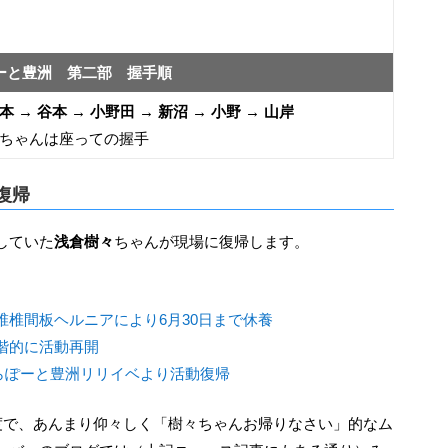
ーと豊洲 第二部 握手順
本 → 谷本 → 小野田 → 新沼 → 小野 → 山岸
ちゃんは座っての握手
復帰
していた
浅倉樹々
ちゃんが現場に復帰します。
椎椎間板ヘルニアにより6月30日まで休養
階的に活動再開
らぽーと豊洲リリイベより活動復帰