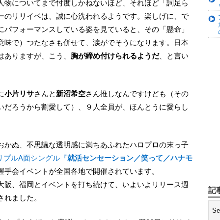
人物についてまで忖度しかねないほど、それほど「詞足ら
ーのリリイベは、誠に心洗われるようです。楽しげに、で
にパフォーマンスしている姿を見ていると、その「懸命」
意味で）つたなさも併せて、涙がでそうになります。日本
はありますが、こう、
胸が締め付けられるようだ
、と言い
に
小片リサ
さんと
新沼希空
さん推しなんですけども（その
いだろうから割愛して）、９人全員が、ほんとうに愛らし
トリプルA面シングル『
就活センセーション／笑って／ハナモ
握手会イベントが全国各地で開催されています。
大阪、福岡とイベントを打ち続けて、いよいよリリース週
記
されました。