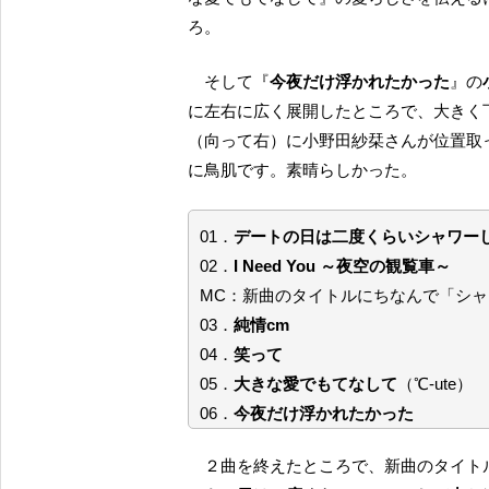
ろ。
そして『
今夜だけ浮かれたかった
』の
に左右に広く展開したところで、大きく
（向って右）に小野田紗栞さんが位置取っ
に鳥肌です。素晴らしかった。
01．
デートの日は二度くらいシャワー
02．
I Need You ～夜空の観覧車～
MC：新曲のタイトルにちなんで「シャ
03．
純情cm
04．
笑って
05．
大きな愛でもてなして
（℃-ute）
06．
今夜だけ浮かれたかった
２曲を終えたところで、新曲のタイ