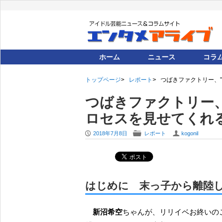
ホーム
ニュース
コラ
トップページ
レポート
つばきファクトリー、
つばきファクトリー、
ロセスを見せてくれ
P
F
U
2018年7月8日
レポート
kogonil
はじめに 末っ子から離陸
新沼希空
ちゃんが、リリイベお終いの