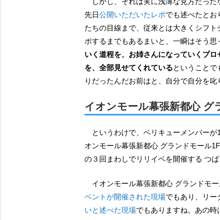
しかし、それは実に浅薄な見方だった
先日
公開いただいたレポ
でも述べたとお
たちの目線まで、従来とは大きくシフト
ポするまでもあるまいと、一瞬はそう思
いく道程を、お姉さんになっていくプロ
を、全部見せてくれている
ということで
りだったんだお前はと、自分で自分を叱
イオンモール幕張新都心 グ
というわけで、ベリキューメンバーが16周年を祝った記念すべき2018年６月30日の土曜日は、イ
オンモール幕張新都心 グランドモール1F グ
の３回まわしでリリイベを開催する つ
イオンモール幕張新都心 グランドモー
ベントが開催された現場
でもあり、リー
いと述べた現場
でもありますね。あの時