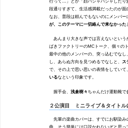
行って…」とか「顔バシャバシャしたり
段通りすぎて、生活感満載だったのが面
なお、普段は頼んでもないのにメンバー
が、このテーマに一切絡んで来なかった
あんまり大きな声では言えないというか私の表現力が追いついていないんですけども、最近の つ
ばきファクトリーのMCトーク、個々の
最中の他のメンバーの、突っ込むでなし
し、あらぬ方向を見つめるでなしと、
ス
で、その上で思い思いの表情をしていて
いる
なという印象です。
握手会、
浅倉樹々
ちゃんだけ運動靴で
２公演目 ミニライブ＆タイトル
先輩の楽曲カバーは、すでにお馴染み
曲、そう簡単には口説かれないぞと思っ