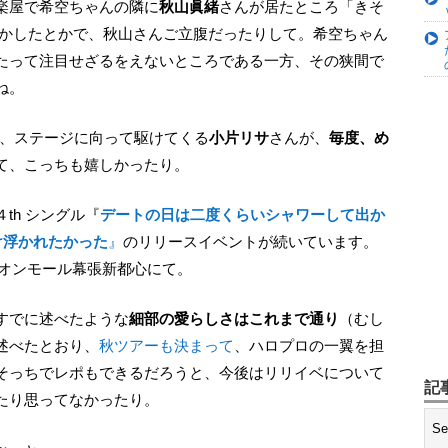
楽屋で希空ちゃんの隣に
秋山眞緒
さんが居たところ「きそ
どかしたとかで、秋山さんご立腹だったりして。希空ちゃん
たって注目せざるをえないところである一方、その狭間で
ね。
で、ステージに向って駆けてくる
小片リサ
さんが、
毎度、め
て、こっちも嬉しかったり。
th シングル『
デートの日は二度くらいシャワーして出か
だけ浮かれたかった
』
のリリースイベントが続いています。
イオンモール幕張新都心にて。
、すでに述べたような
細部の愛らしさはこれまで通り
（むし
述べたとおり、
秋ツアーも決まって
、ハロプロの一翼を担
そっちでレポもできるだろうと、今後はリリイベについて
記
たり思ってなかったり。