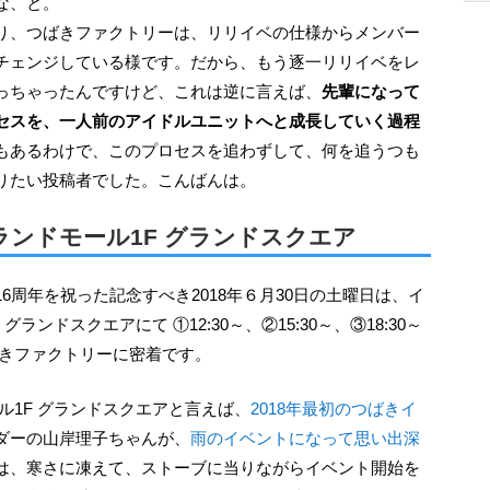
な、と。
り、つばきファクトリーは、リリイベの仕様からメンバー
チェンジしている様です。だから、もう逐一リリイベをレ
っちゃったんですけど、これは逆に言えば、
先輩になって
セスを、一人前のアイドルユニットへと成長していく過程
もあるわけで、このプロセスを追わずして、何を追うつも
りたい投稿者でした。こんばんは。
ランドモール1F グランドスクエア
ランドスクエアにて ①12:30～、②15:30～、③18:30～
ばきファクトリーに密着です。
ル1F グランドスクエアと言えば、
2018年最初のつばきイ
ダーの山岸理子ちゃんが、
雨のイベントになって思い出深
は、寒さに凍えて、ストーブに当りながらイベント開始を