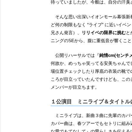
待っていましたが、今般は、自分の汗臭
そんな思い出深いイオンモール幕張新都心 グランドモール1F グランドスクエアですが、ほとん
ど何の制限もなく “ライブ” に近いイ
兄さん発言）、
リリイベの限界に挑む
と
ニングのSEから、腹に重低音が響くこと
公開リハーサルでは『
純情cm(センチ
何故か、めっちゃ笑ってる安美ちゃんで
場位置チェックしたり厚底の衣装の靴での
ころが目立っていたんですけども、この
メンバーが目立ちます。
１公演目 ミニライブ＆タイトル
ミニライブは、新曲３曲に先輩のカバ
カバー曲は、春ツアーでもセトリに組み
な愛でもてなして』の愛らしさを伝えるに