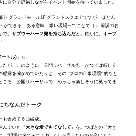
さに自分で辟易しながらイベント開始を待っていました。
ベントができる、ある意味、緩い現場ってことで（← 前説のお
かで、
サブウーハー２発を持ち込んだ
と。確かに、オープ
！
メートル)
』を。
したが、このように、公開リハーサルも、かつては厳しく
感覚を確かめていたりと、その “プロの仕事現場” 的なと
ところ、公開リハーサルで、めっちゃ楽しそうに笑ってる
にちなんだトーク
ーも含めて６曲編成。
込んでいた『
大きな愛でもてなして
』を。つばきの『大き
、”現場に来てみてくれ” としか言えないのが辛いとこ