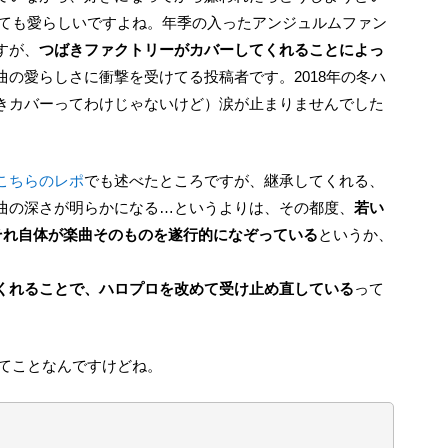
っても愛らしいですよね。年季の入ったアンジュルムファン
すが、
つばきファクトリーがカバーしてくれることによっ
の愛らしさに衝撃を受けてる投稿者です。2018年の冬ハ
きカバーってわけじゃないけど）涙が止まりませんでした
こちらのレポ
でも述べたところですが、継承してくれる、
曲の深さが明らかになる…というよりは、その都度、
若い
 それ自体が楽曲そのものを遂行的になぞっている
というか、
くれることで、ハロプロを改めて受け止め直している
って
 ってことなんですけどね。