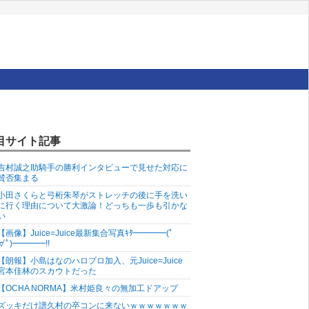
目サイト記事
吉村誠之助騎手の勝利インタビューで見せた対応に
賛否集まる
小田さくらと弓桁朱琴がストレッチの後に手を洗い
に行く理由について大激論！どっちも一歩も引かな
い
【画像】Juice=Juice最新集合写真ｷﾀ━━━━(ﾟ
∀ﾟ)━━━━!!
【朗報】小島はなのハロプロ加入、元Juice=Juice
宮本佳林のスカウトだった
【OCHA NORMA】米村姫良々の無加工ドアップ
ズッキだけ譜久村の卒コンに来ないｗｗｗｗｗｗｗ