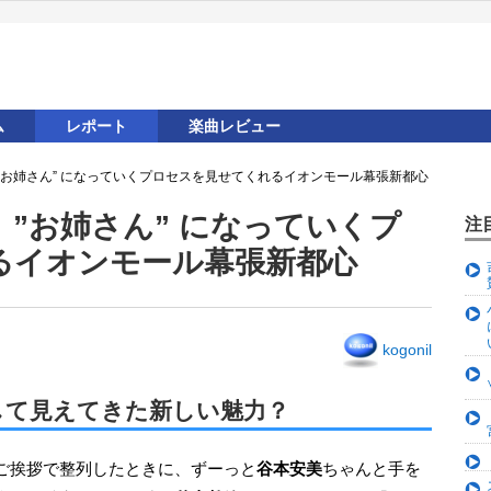
ム
レポート
楽曲レビュー
”お姉さん” になっていくプロセスを見せてくれるイオンモール幕張新都心
”お姉さん” になっていくプ
注
るイオンモール幕張新都心
kogonil
して見えてきた新しい魅力？
ご挨拶で整列したときに、ずーっと
谷本安美
ちゃんと手を