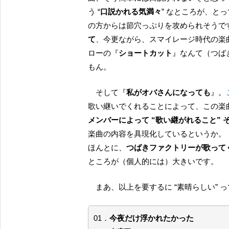
う “
口説かれる気満々
” なところが、と
の方からは節穴っぷりを攻められそうで
て
、今更ながら、スマイレージ時代の楽曲
ローの『
ショートカット
』なんて（つば
もん。
そして『
私がオバさんになっても
』。
歌い継いでくれることによって、この楽
メンバーによって “歌い継がれること”
楽曲の内容を具現化しているというか。
ほんとに、
つばきファクトリーが歌って
ところが（個人的には）大きいです。
まあ、以上を要するに “素晴らしい”
01．
今夜だけ浮かれたかった