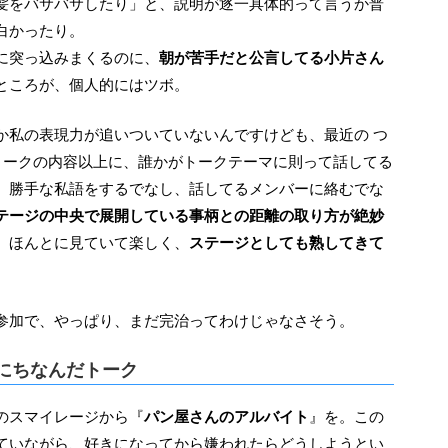
髪をバサバサしたり」と、説明が逐一具体的って言うか普
白かったり。
に突っ込みまくるのに、
朝が苦手だと公言してる小片さん
ところが、個人的にはツボ。
トークの内容以上に、誰かがトークテーマに則って話してる
、勝手な私語をするでなし、話してるメンバーに絡むでな
テージの中央で展開している事柄との距離の取り方が絶妙
、ほんとに見ていて楽しく、
ステージとしても熟してきて
参加で、やっぱり、まだ完治ってわけじゃなさそう。
にちなんだトーク
のスマイレージから『
パン屋さんのアルバイト
』を。この
ていながら、好きになってから嫌われたらどうしようとい