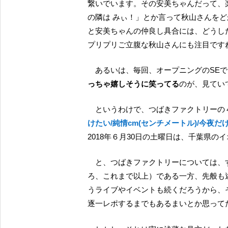
繋いでいます。その安美ちゃんだって、
の隣は みぃ！」とか言って秋山さんを
と安美ちゃんの仲良し具合には、どうし
プリプリご立腹な秋山さんにも注目です
あるいは、毎回、オープニングのSE
っちゃ嬉しそうに笑ってる
のが、見てい
というわけで、つばきファクトリーの４
けたい/純情cm(センチメートル)/今夜
2018年６月30日の土曜日は、千葉県の
と、つばきファクトリーについては
ろ、これまで以上）である一方、先般も
うライブやイベントも続くだろうから、
逐一レポするまでもあるまいとか思って